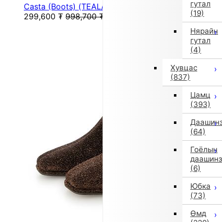
гутал
Casta (Boots) (TEAL/TEAL)
(19)
299,600
₮
998,700
₮
Нярайн
гутал
(4)
Хувцас
(837)
Цамц
(393)
Даашин
(64)
Гоёлын
даашин
(6)
Юбка
(73)
Өмд