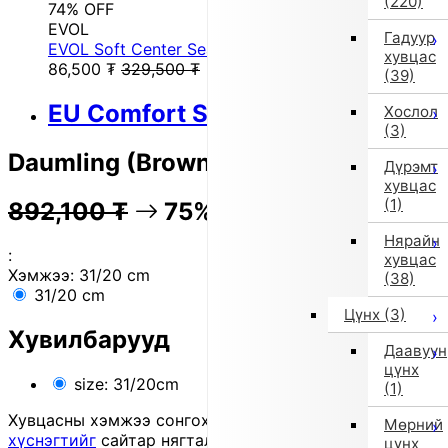
(220)
74% OFF
EVOL
Гадуур
EVOL Soft Center Seam Boots IX5534 (Brown)
хувцас
86,500
₮
329,500
₮
(39)
EU Comfort Shoes
Хослол
(3)
Daumling (Brown)
Дүрэмт
хувцас
(1)
892,100
₮
75% OFF
223,000
₮
Нярайн
:
хувцас
Хэмжээ:
31/20 cm
(38)
31/20 cm
Цүнх
(3)
Хувилбарууд
Даавуун
цүнх
size: 31/20cm
(1)
Хувцасны хэмжээ сонгохдоо
хэмжээ сонгох
Мөрний
хүснэгтийг
сайтар нягталж, биеийн хэмжээтэйгээ
цүнх