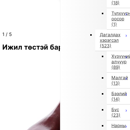
(18)
Түлхүүр
оосор
(1)
1
/
5
Дагалдах
хэрэгсэл
Ижил төстэй бараа
(523)
Хүзүүни
алчуур
(89)
Малгай
(13)
Бээлий
(14)
Бүс
(23)
Нарны