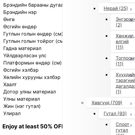
Брэндийн барааны дугаар
200021 89
Нярай
(25)
Брэндийн нэр
EU Comfort Shoes
Энгэрэв
Өнгө
Хүрэн (89)
(2)
Өсгийн өндөр
3.0 см
Гутлын голын өндөр (см)
24.5 см
Хөнжил,
Гутлын голын тойрог (см)
28.0 см
өлгий
(11)
Гадна материал
Жинхэнэ арьс
Үйлдвэрлэсэн улс
Герман
Тоглоом
Платформын өндөр (см)
1.5 см
(11)
Өсгийн хэлбэр
Хавтгай өсгий
Хүүхдий
Хөлийн хурууны хэлбэр
Дугуй
тэрэгни
Хаалт
Цахилгаан товч
дагалда
Дотор улны материал
Хиймэл арьс
(1)
Улны материал
Резин
Хөвгүүд
(709)
Жин (нэг гутал)
475.0 г
Улирал
2019 оны намар/өвөл
Гутал
(93)
Спорт
Enjoy at least 50% OFF Tokyo fashion
гутал