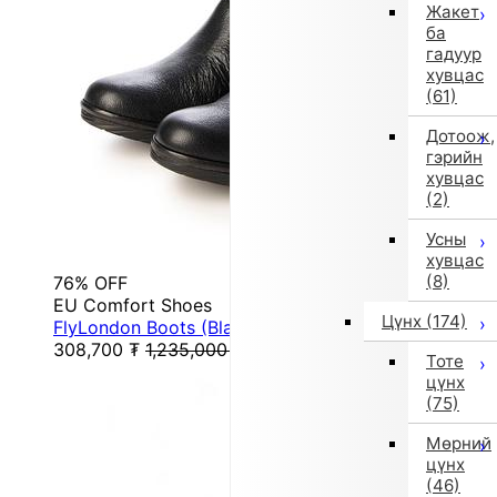
Жакет
ба
гадуур
хувцас
(61)
Дотоож,
гэрийн
хувцас
(2)
Усны
хувцас
(8)
76% OFF
EU Comfort Shoes
Цүнх
(174)
FlyLondon Boots (Black)
308,700
₮
1,235,000
₮
Тоте
цүнх
(75)
Мөрний
цүнх
(46)