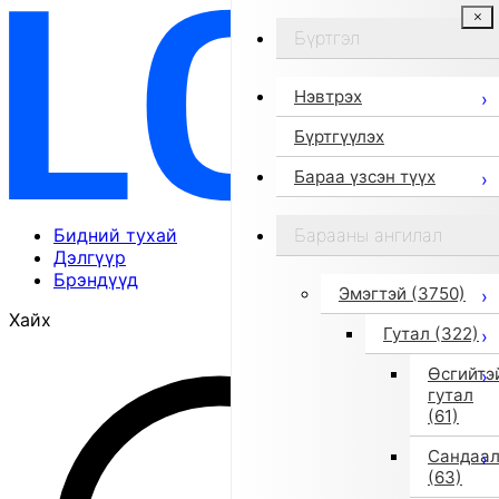
Бүртгэл
Нэвтрэх
Бүртгүүлэх
Бараа үзсэн түүх
Бидний тухай
Барааны ангилал
Дэлгүүр
Брэндүүд
Эмэгтэй
(3750)
Хайх
Гутал
(322)
Өсгийтэ
гутал
(61)
Сандаа
(63)