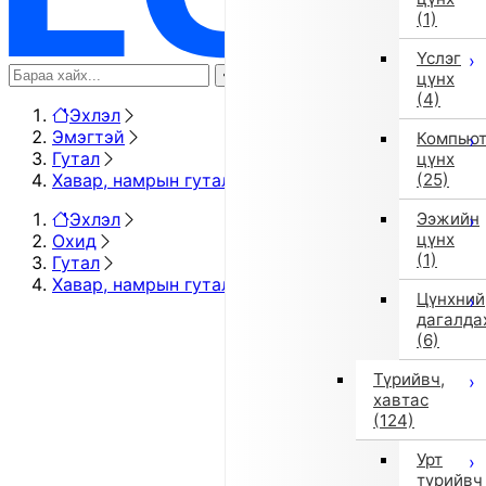
(1)
Үслэг
цүнх
(4)
Эхлэл
Эмэгтэй
Компью
Гутал
цүнх
Хавар, намрын гутал
(25)
Эхлэл
Ээжийн
цүнх
Охид
(1)
Гутал
Хавар, намрын гутал
Цүнхний
дагалда
(6)
Түрийвч,
хавтас
(124)
Урт
түрийвч