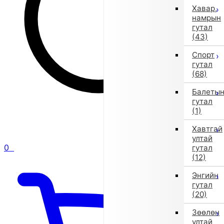
Хавар,
намрын
гутал
(43)
Спорт
гутал
(68)
Балеты
гутал
(1)
Хавтгай
ултай
0
гутал
(12)
Энгийн
гутал
(20)
Зөөлөн
ултай