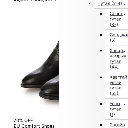
Гутал
(214)
Спорт
гутал
(87)
Сандаа
(6)
Хавар,
намрын
гутал
(44)
Хавтгай
ултай
гутал
(53)
Усны
гутал
(1)
70% OFF
Энгийн
EU Comfort Shoes