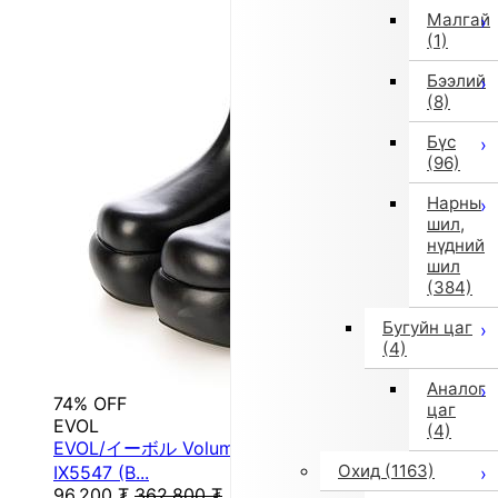
Малгай
(1)
Бээлий
(8)
Бүс
(96)
Нарны
шил,
нүдний
шил
(384)
Бугуйн цаг
(4)
Аналог
74% OFF
цаг
EVOL
(4)
EVOL/イーボル Volume Sole Side Gore Boots
Охид
(1163)
IX5547 (B...
96,200
₮
362,800
₮