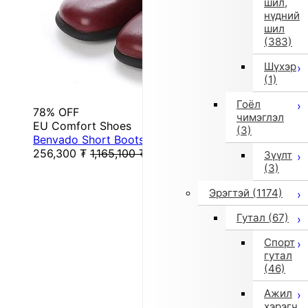
шил,
нүдний
шил
(383)
Шүхэр
(1)
Гоёл
78% OFF
чимэглэл
EU Comfort Shoes
(3)
Benvado Short Boots (30010) (Wine)
256,300
₮
1,165,100
₮
Зүүлт
(3)
Эрэгтэй
(1174)
Гутал
(67)
Спорт
гутал
(46)
Ажил
хэрэгч