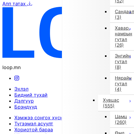
(52)
Апп татах
Сандаа
(3)
Хавар,
намрын
гутал
(26)
Энгийн
гутал
loop.mn
(8)
Нярайн
гутал
Эхлэл
(4)
Бидний тухай
Хувцас
Дэлгүүр
(555)
Брэндүүд
Цамц
Хэмжээ сонгох хүснэгт
(260)
Түгээмэл асуулт
Хориотой бараа
Өмд