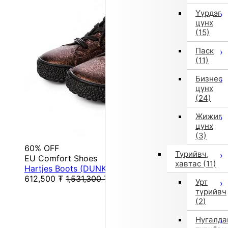
Үүрдэг
цүнх
(15)
Паск
(11)
Бизнес
цүнх
(24)
Жижиг
цүнх
(3)
60% OFF
Түрийвч,
EU Comfort Shoes
хавтас
(11)
Hartjes Boots (DUNKELBRAUN/SCHWARZ)
612,500
₮
1,531,300
₮
Урт
түрийвч
(2)
Нугалда