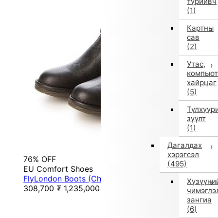
түрийвч
(1)
Картны
сав
(2)
Утас,
компьют
хайрцаг
(5)
Түлхүүр
зүүлт
(1)
Дагалдах
хэрэгсэл
76% OFF
(495)
EU Comfort Shoes
FlyLondon Boots (Chocolate)
Хүзүүни
308,700
₮
1,235,000
₮
чимэглэ
зангиа
(6)