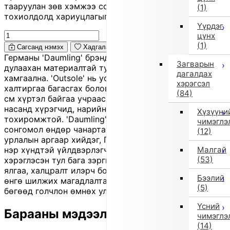
тааруулан зөв хэмжээ сонгоно уу, хувцас таарахгүй
(1)
тохиолдолд хариуцлагыг захиалагч өөрөө хүлээнэ.
Үүрдэг
цүнх
(1)
Сагсанд нэмэх
Хадгалах
Германы 'Daumling' брэндийн 'boots'. Доторлогоо нь
Загварын
дулаахан материалтай тул хөлийг хүйтнээс
дагалдах
хамгаална. 'Outsole' нь ус сайн гадагшлуулах,
хэрэгсэл
халтиргаа багасгах боловсруулалттай. Хэмжээ нь 24
(84)
см хүртэл байгаа учраас жижиг хэмжээ хэрэгтэй
насанд хүрэгчид, нарийн хөлтэй хүмүүст
Хүзүүни
тохиромжтой. 'Daumling' нь 1912 онд байгуулагдсан,
чимэглэ
сонгомол өндөр чанартай материал ашиглан гар
(12)
урлалын аргаар хийдэг, Германы хүүхдийн гутлын
Малгай
нэр хүндтэй үйлдвэрлэгч юм. Байгалийн арьс
(53)
хэрэглэсэн тул бага зэргийн зураас, үрчлээс, өнгөний
ялгаа, халцралт илэрч болно. Чийг, бороонд норвол
Бээлий
өнгө шилжих магадлалтай. Энэ нь 'outlet' бараа
(5)
бөгөөд голчлон өмнөх улирлын шинэ үлдэгдэл юм.
Үсний
Барааны мэдээлэл
чимэглэ
(14)