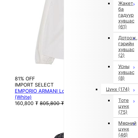
Жакет
ба
гадуур
хувцас
(61)
Дотоож,
гэрийн
хувцас
(2)
Усны
хувцас
(8)
81% OFF
IMPORT SELECT
Цүнх
(174)
EMPORIO ARMANI Long-Sleeve Shirt Blouse
(White)
Тоте
160,800
₮
805,800
₮
цүнх
(75)
Мөрний
цүнх
(46)