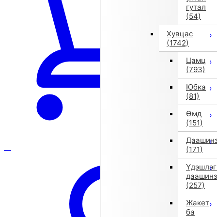
гутал
(54)
Хувцас
(1742)
Цамц
(793)
Юбка
(81)
Өмд
(151)
Даашин
(171)
Үдэшлэг
даашин
(257)
Жакет
ба