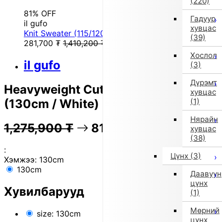
(220)
81% OFF
Гадуур
il gufo
хувцас
Knit Sweater (115/120cm/Yellow)
(39)
281,700
₮
1,410,200
₮
Хослол
il gufo
(3)
Дүрэмт
Heavyweight Cut-and-Sew Cardigan
хувцас
(130cm / White)
(1)
Нярайн
1,275,900
₮
81% OFF
254,800
₮
хувцас
(38)
:
Цүнх
(3)
Хэмжээ:
130cm
130cm
Даавуун
цүнх
Хувилбарууд
(1)
Мөрний
size: 130cm
цүнх