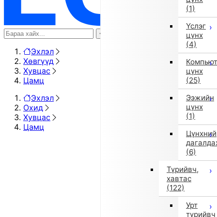
(1)
Үслэг
цүнх
(4)
Эхлэл
Хөвгүүд
Компью
Хувцас
цүнх
Цамц
(25)
Эхлэл
Ээжийн
цүнх
Охид
(1)
Хувцас
Цамц
Цүнхний
дагалда
(6)
Түрийвч,
хавтас
(122)
Урт
түрийвч