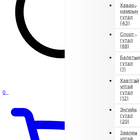
Хавар,
намрын
гутал
(43)
Спорт
гутал
(68)
Балеты
гутал
(1)
Хавтгай
ултай
0
гутал
(12)
Энгийн
гутал
(20)
Зөөлөн
ултай