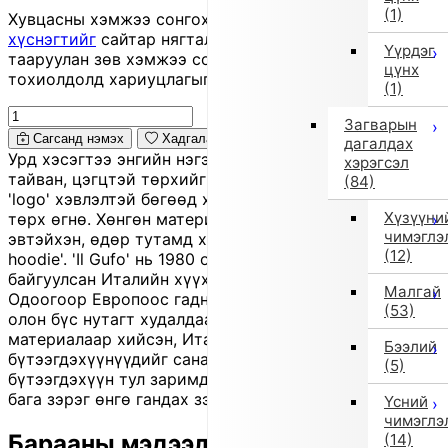
(1)
Хувцасны хэмжээ сонгохдоо
хэмжээ сонгох
хүснэгтийг
сайтар нягталж, биеийн хэмжээтэйгээ
Үүрдэг
тааруулан зөв хэмжээ сонгоно уу, хувцас таарахгүй
цүнх
тохиолдолд хариуцлагыг захиалагч өөрөө хүлээнэ.
(1)
Загварын
Сагсанд нэмэх
Хадгалах
дагалдах
Урд хэсэгтээ энгийн нэгэн цэгэн загвартай тул
хэрэгсэл
тайван, цэгцтэй төрхийг бүрдүүлнэ. Ар талдаа том
(84)
'logo' хэвлэлтэй бөгөөд хөдөлгөөнтэй, загварлаг өнгө
Хүзүүни
төрх өгнө. Хөнгөн материалтай учир өмсөхөд
чимэглэ
эвтэйхэн, өдөр тутамд хэрэглэхэд тохиромжтой 'zip
(12)
hoodie'. 'Il Gufo' нь 1980 онд 'Giovanna Miletti' үүсгэн
байгуулсан Италийн хүүхдийн хувцасны брэнд юм.
Малгай
Одоогоор Европоос гадна Орос, Америк, Ази зэрэг
(53)
олон бүс нутагт худалдаалагдаж, байгалийн гаралтай
материалаар хийсэн, Итали хэв маягийн гар урлалын
Бээлий
бүтээгдэхүүнүүдийг санал болгодог. Энэ нь 'outlet'
(5)
бүтээгдэхүүн тул заримд нь жижиг зураас, үрчлээ,
бага зэрэг өнгө гандах зэрэг байж болно.
Үсний
чимэглэ
Барааны мэдээлэл
(14)