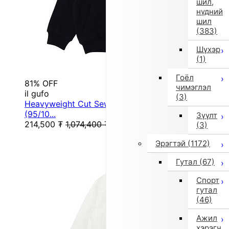
шил,
нүдний
шил
(383)
Шүхэр
(1)
Гоёл
81% OFF
чимэглэл
il gufo
(3)
Heavyweight Cut Sew Hoodie / Outer Layer
(95/10...
Зүүлт
214,500
₮
1,074,400
₮
(3)
Эрэгтэй
(1172)
Гутал
(67)
Спорт
гутал
(46)
Ажил
хэрэгч