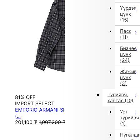
Үүрдэг
цүнх
(15)
Паск
(11)
Бизнес
цүнх
(24)
Жижиг
цүнх
(3)
Түрийвч,
81% OFF
хавтас
(10)
IMPORT SELECT
EMPORIO ARMANI Shirt/Blouse Long Sleeve Shirt
Урт
(...
түрийвч
201,100
₮
1,007,200
₮
(1)
Нугалда