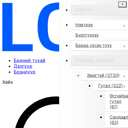
Бүртгэл
Нэвтрэх
Бүртгүүлэх
Бараа үзсэн түүх
Бидний тухай
Барааны ангилал
Дэлгүүр
Брэндүүд
Эмэгтэй
(3730)
Хайх
Гутал
(322)
Өсгийтэ
гутал
(61)
Сандаа
(63)