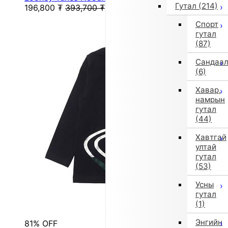
Гутал
(214)
196,800
₮
393,700
₮
Спорт
гутал
(87)
Сандаа
(6)
Хавар,
намрын
гутал
(44)
Хавтгай
ултай
гутал
(53)
Усны
гутал
(1)
Энгийн
81% OFF