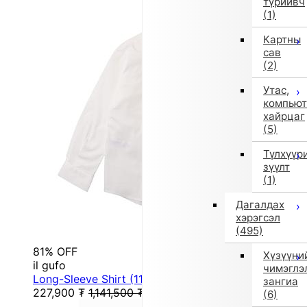
түрийвч
(1)
Картны
сав
(2)
Утас,
компьют
хайрцаг
(5)
Түлхүүр
зүүлт
(1)
Дагалдах
хэрэгсэл
(495)
81% OFF
Хүзүүни
il gufo
чимэглэ
Long-Sleeve Shirt (115/120 cm / White)
зангиа
227,900
₮
1,141,500
₮
(6)