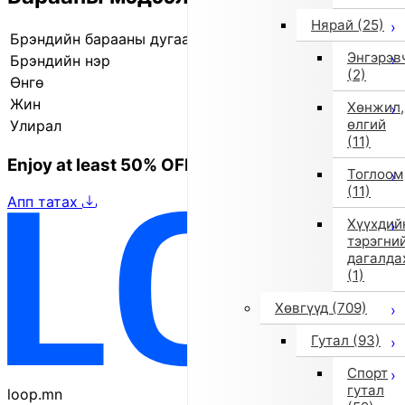
Нярай
(25)
Брэндийн барааны дугаар
840207771 1
Энгэрэв
Брэндийн нэр
il gufo (Ил Гуфо)
(2)
Өнгө
Цагаан
Жин
290.0g
Хөнжил,
өлгий
Улирал
2025 оны намар/өвөл
(11)
Enjoy at least 50% OFF Tokyo fashion
Тоглоом
(11)
Апп татах
Хүүхдий
тэрэгни
дагалда
(1)
Хөвгүүд
(709)
Гутал
(93)
Спорт
гутал
loop.mn