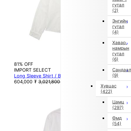
гутал
(2)
Энгийн
гутал
(4)
Хавар,
намрын
гутал
(6)
81% OFF
IMPORT SELECT
Сандаа
(9)
Long Sleeve Shirt / Blouse (White)
604,000
₮
3,021,800
₮
Хувцас
(422)
Цамц
(297)
Өмд
(54)