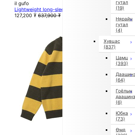
гутал
il gufo
(19)
Lightweight long-sleeve T-shirt (Black)
127,200
₮
637,900
₮
Нярайн
гутал
(4)
Хувцас
(837)
Цамц
(393)
Даашин
(64)
Гоёлын
даашин
(6)
Юбка
(73)
Өмд