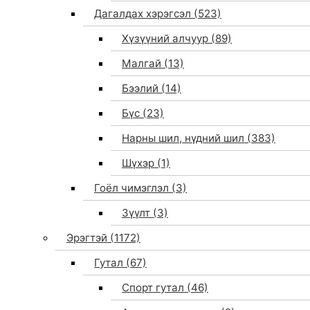
Дагалдах хэрэгсэл
(523)
Хүзүүний алчуур
(89)
Малгай
(13)
Бээлий
(14)
Бүс
(23)
Нарны шил, нүдний шил
(383)
Шүхэр
(1)
Гоёл чимэглэл
(3)
Зүүлт
(3)
Эрэгтэй
(1172)
Гутал
(67)
Спорт гутал
(46)