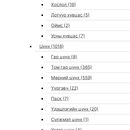
Хослол
(16)
Дотуур хувцас
(5)
Оймс
(2)
Усны хувцас
(7)
Цүнх
(1018)
Гар цүнх
(8)
Том гар цүнх
(365)
Мөрний цүнх
(559)
Үүргэвч
(22)
Паск
(7)
Үдэшлэгийн цүнх
(20)
Сүлжмэл цүнх
(1)
Үслэг цүнх
(4)