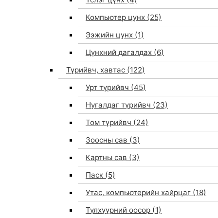
Компьютер цүнх
(25)
Ээжийн цүнх
(1)
Цүнхний дагалдах
(6)
Түрийвч, хавтас
(122)
Урт түрийвч
(45)
Нугалдаг түрийвч
(23)
Том түрийвч
(24)
Зоосны сав
(3)
0
Картны сав
(3)
Паск
(5)
Утас, компьютерийн хайрцаг
(18)
Түлхүүрний оосор
(1)