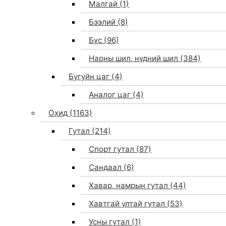
Малгай
(1)
Бээлий
(8)
Бүс
(96)
Нарны шил, нүдний шил
(384)
Бугуйн цаг
(4)
Аналог цаг
(4)
Охид
(1163)
Гутал
(214)
Спорт гутал
(87)
Сандаал
(6)
Хавар, намрын гутал
(44)
Хавтгай ултай гутал
(53)
Усны гутал
(1)