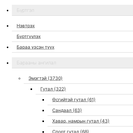
Бүртгэл
Нэвтрэх
Бүртгүүлэх
Бараа үзсэн түүх
Бидний тухай
Барааны ангилал
Дэлгүүр
Брэндүүд
Эмэгтэй
(3730)
Хайх
Гутал
(322)
Өсгийтэй гутал
(61)
Сандаал
(63)
Хавар, намрын гутал
(43)
Спорт гутал
(68)