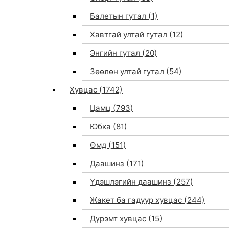
Балетын гутал
(1)
Хавтгай ултай гутал
(12)
Энгийн гутал
(20)
Зөөлөн ултай гутал
(54)
Хувцас
(1742)
Цамц
(793)
Юбка
(81)
Өмд
(151)
Даашинз
(171)
Үдэшлэгийн даашинз
(257)
Жакет ба гадуур хувцас
(244)
Дүрэмт хувцас
(15)