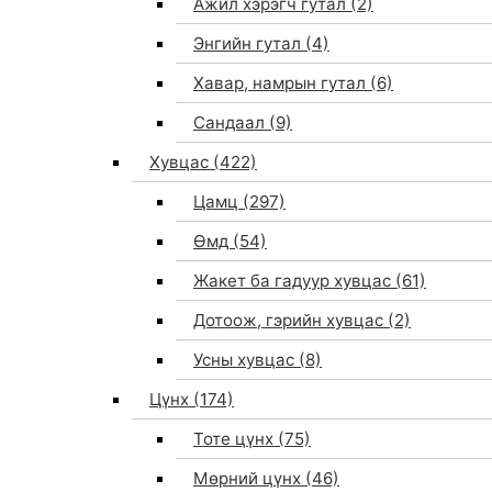
Ажил хэрэгч гутал
(2)
Энгийн гутал
(4)
Хавар, намрын гутал
(6)
Сандаал
(9)
Хувцас
(422)
Цамц
(297)
Өмд
(54)
Жакет ба гадуур хувцас
(61)
Дотоож, гэрийн хувцас
(2)
Усны хувцас
(8)
Цүнх
(174)
Тоте цүнх
(75)
Мөрний цүнх
(46)