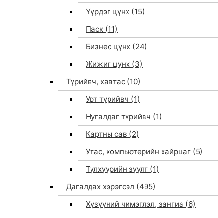
Үүрдэг цүнх
(15)
Паск
(11)
Бизнес цүнх
(24)
Жижиг цүнх
(3)
Түрийвч, хавтас
(10)
Урт түрийвч
(1)
Нугалдаг түрийвч
(1)
Картны сав
(2)
Утас, компьютерийн хайрцаг
(5)
Түлхүүрийн зүүлт
(1)
Дагалдах хэрэгсэл
(495)
Хүзүүний чимэглэл, зангиа
(6)