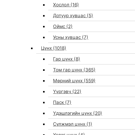
Хослол
(16)
Дотуур хувцас
(5)
Оймс
(2)
Усны хувцас
(7)
Цүнх
(1018)
Гар цүнх
(8)
Том гар цүнх
(365)
Мөрний цүнх
(559)
Үүргэвч
(22)
Паск
(7)
Үдэшлэгийн цүнх
(20)
Сүлжмэл цүнх
(1)
Үслэг цүнх
(4)