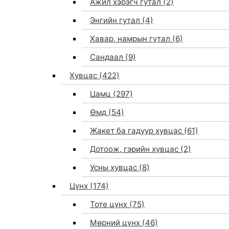
Ажил хэрэгч гутал
(2)
Энгийн гутал
(4)
Хавар, намрын гутал
(6)
Сандаал
(9)
Хувцас
(422)
Цамц
(297)
Өмд
(54)
Жакет ба гадуур хувцас
(61)
Дотоож, гэрийн хувцас
(2)
Усны хувцас
(8)
Цүнх
(174)
Тоте цүнх
(75)
Мөрний цүнх
(46)