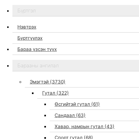
Бүртгэл
Нэвтрэх
Бүртгүүлэх
Бараа үзсэн түүх
Бидний тухай
Барааны ангилал
Дэлгүүр
Брэндүүд
Эмэгтэй
(3730)
Хайх
Гутал
(322)
Өсгийтэй гутал
(61)
Сандаал
(63)
Хавар, намрын гутал
(43)
Спорт гутал
(68)