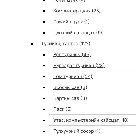
Компьютер цүнх
(25)
Ээжийн цүнх
(1)
Цүнхний дагалдах
(6)
Түрийвч, хавтас
(122)
Урт түрийвч
(45)
Нугалдаг түрийвч
(23)
Том түрийвч
(24)
Зоосны сав
(3)
0
Картны сав
(3)
Паск
(5)
Утас, компьютерийн хайрцаг
(18)
Түлхүүрний оосор
(1)