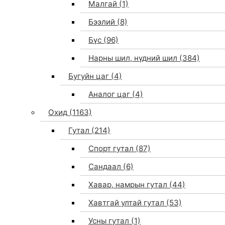
Малгай
(1)
Бээлий
(8)
Бүс
(96)
Нарны шил, нүдний шил
(384)
Бугуйн цаг
(4)
Аналог цаг
(4)
Охид
(1163)
Гутал
(214)
Спорт гутал
(87)
Сандаал
(6)
Хавар, намрын гутал
(44)
Хавтгай ултай гутал
(53)
Усны гутал
(1)