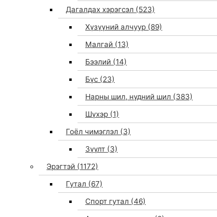
Дагалдах хэрэгсэл
(523)
Хүзүүний алчуур
(89)
Малгай
(13)
Бээлий
(14)
Бүс
(23)
Нарны шил, нүдний шил
(383)
Шүхэр
(1)
Гоёл чимэглэл
(3)
Зүүлт
(3)
Эрэгтэй
(1172)
Гутал
(67)
Спорт гутал
(46)