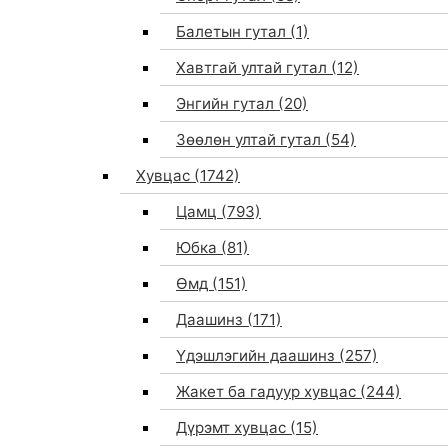
Балетын гутал
(1)
Хавтгай ултай гутал
(12)
Энгийн гутал
(20)
Зөөлөн ултай гутал
(54)
Хувцас
(1742)
Цамц
(793)
Юбка
(81)
Өмд
(151)
Даашинз
(171)
Үдэшлэгийн даашинз
(257)
Жакет ба гадуур хувцас
(244)
Дүрэмт хувцас
(15)