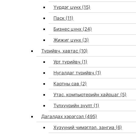
Үүрдэг цүнх
(15)
Паск
(11)
Бизнес цүнх
(24)
Жижиг цүнх
(3)
Түрийвч, хавтас
(10)
Урт түрийвч
(1)
Нугалдаг түрийвч
(1)
Картны сав
(2)
Утас, компьютерийн хайрцаг
(5)
Түлхүүрийн зүүлт
(1)
Дагалдах хэрэгсэл
(495)
Хүзүүний чимэглэл, зангиа
(6)