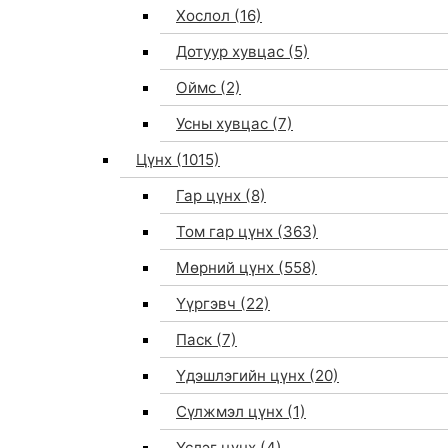
Хослол
(16)
Дотуур хувцас
(5)
Оймс
(2)
Усны хувцас
(7)
Цүнх
(1015)
Гар цүнх
(8)
Том гар цүнх
(363)
Мөрний цүнх
(558)
Үүргэвч
(22)
Паск
(7)
Үдэшлэгийн цүнх
(20)
Сүлжмэл цүнх
(1)
Үслэг цүнх
(4)