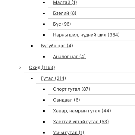
Малгай
(1)
Бээлий
(8)
Бүс
(96)
Нарны шил, нүдний шил
(384)
Бугуйн цаг
(4)
Аналог цаг
(4)
Охид
(1163)
Гутал
(214)
Спорт гутал
(87)
Сандаал
(6)
Хавар, намрын гутал
(44)
Хавтгай ултай гутал
(53)
Усны гутал
(1)