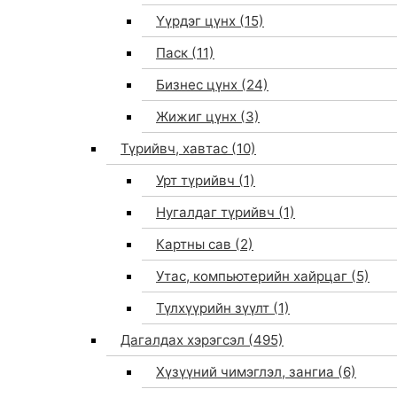
Үүрдэг цүнх
(15)
Паск
(11)
Бизнес цүнх
(24)
Жижиг цүнх
(3)
Түрийвч, хавтас
(10)
Урт түрийвч
(1)
Нугалдаг түрийвч
(1)
Картны сав
(2)
Утас, компьютерийн хайрцаг
(5)
Түлхүүрийн зүүлт
(1)
Дагалдах хэрэгсэл
(495)
Хүзүүний чимэглэл, зангиа
(6)