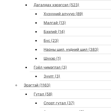
Дагалдах хэрэгсэл
(523)
Хүзүүний алчуур
(89)
Малгай
(13)
Бээлий
(14)
Бүс
(23)
Нарны шил, нүдний шил
(383)
Шүхэр
(1)
Гоёл чимэглэл
(3)
Зүүлт
(3)
Эрэгтэй
(1163)
Гутал
(58)
Спорт гутал
(37)