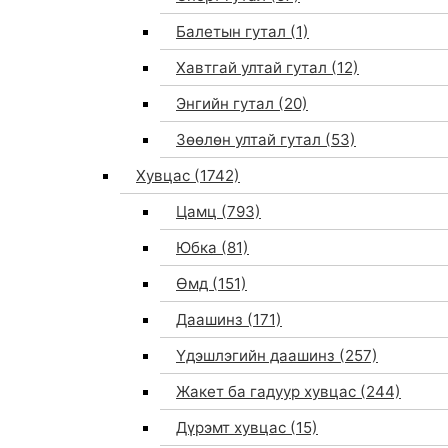
Балетын гутал
(1)
Хавтгай ултай гутал
(12)
Энгийн гутал
(20)
Зөөлөн ултай гутал
(53)
Хувцас
(1742)
Цамц
(793)
Юбка
(81)
Өмд
(151)
Даашинз
(171)
Үдэшлэгийн даашинз
(257)
Жакет ба гадуур хувцас
(244)
Дүрэмт хувцас
(15)