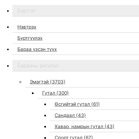
Бүртгэл
Нэвтрэх
Бүртгүүлэх
Бараа үзсэн түүх
Бидний тухай
Барааны ангилал
Дэлгүүр
Брэндүүд
Эмэгтэй
(3703)
Хайх
Гутал
(300)
Өсгийтэй гутал
(61)
Сандаал
(43)
Хавар, намрын гутал
(43)
Спорт гутал
(67)