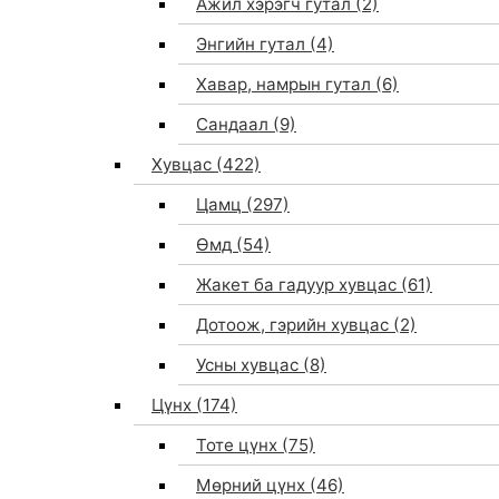
Ажил хэрэгч гутал
(2)
Энгийн гутал
(4)
Хавар, намрын гутал
(6)
Сандаал
(9)
Хувцас
(422)
Цамц
(297)
Өмд
(54)
Жакет ба гадуур хувцас
(61)
Дотоож, гэрийн хувцас
(2)
Усны хувцас
(8)
Цүнх
(174)
Тоте цүнх
(75)
Мөрний цүнх
(46)