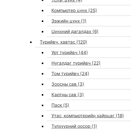
Компьютер цүнх
(25)
Ээжийн цүнх
(1)
Цүнхний дагалдах
(6)
Түрийвч, хавтас
(120)
Урт түрийвч
(44)
Нугалдаг түрийвч
(22)
Том түрийвч
(24)
Зоосны сав
(3)
0
Картны сав
(3)
Паск
(5)
Утас, компьютерийн хайрцаг
(18)
Түлхүүрний оосор
(1)