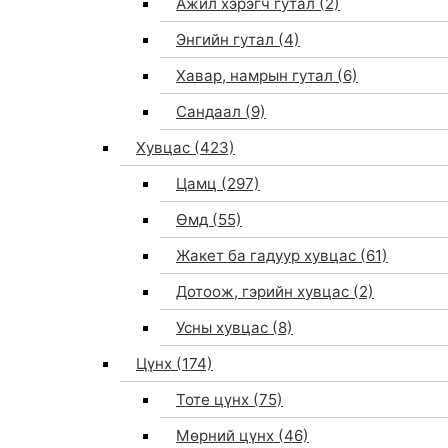
Ажил хэрэгч гутал
(2)
Энгийн гутал
(4)
Хавар, намрын гутал
(6)
Сандаал
(9)
Хувцас
(423)
Цамц
(297)
Өмд
(55)
Жакет ба гадуур хувцас
(61)
Дотоож, гэрийн хувцас
(2)
Усны хувцас
(8)
Цүнх
(174)
Тоте цүнх
(75)
Мөрний цүнх
(46)