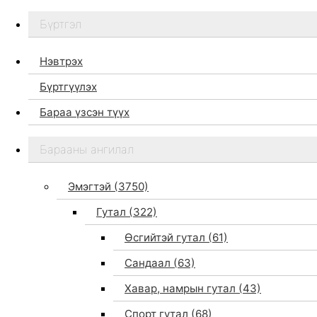
Бүртгэл
Нэвтрэх
Бүртгүүлэх
Бараа үзсэн түүх
Бидний тухай
Барааны ангилал
Дэлгүүр
Брэндүүд
Эмэгтэй
(3750)
Хайх
Гутал
(322)
Өсгийтэй гутал
(61)
Сандаал
(63)
Хавар, намрын гутал
(43)
Спорт гутал
(68)