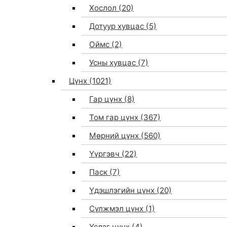
Хослол
(20)
Дотуур хувцас
(5)
Оймс
(2)
Усны хувцас
(7)
Цүнх
(1021)
Гар цүнх
(8)
Том гар цүнх
(367)
Мөрний цүнх
(560)
Үүргэвч
(22)
Паск
(7)
Үдэшлэгийн цүнх
(20)
Сүлжмэл цүнх
(1)
Үслэг цүнх
(4)