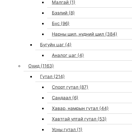
Малгай
(1)
Бээлий
(8)
Бүс
(96)
Нарны шил, нүдний шил
(384)
Бугуйн цаг
(4)
Аналог цаг
(4)
Охид
(1163)
Гутал
(214)
Спорт гутал
(87)
Сандаал
(6)
Хавар, намрын гутал
(44)
Хавтгай ултай гутал
(53)
Усны гутал
(1)