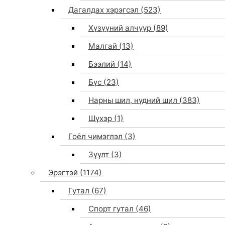
Дагалдах хэрэгсэл
(523)
Хүзүүний алчуур
(89)
Малгай
(13)
Бээлий
(14)
Бүс
(23)
Нарны шил, нүдний шил
(383)
Шүхэр
(1)
Гоёл чимэглэл
(3)
Зүүлт
(3)
Эрэгтэй
(1174)
Гутал
(67)
Спорт гутал
(46)