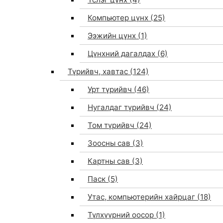
Компьютер цүнх
(25)
Ээжийн цүнх
(1)
Цүнхний дагалдах
(6)
Түрийвч, хавтас
(124)
Урт түрийвч
(46)
Нугалдаг түрийвч
(24)
Том түрийвч
(24)
Зоосны сав
(3)
0
Картны сав
(3)
Паск
(5)
Утас, компьютерийн хайрцаг
(18)
Түлхүүрний оосор
(1)