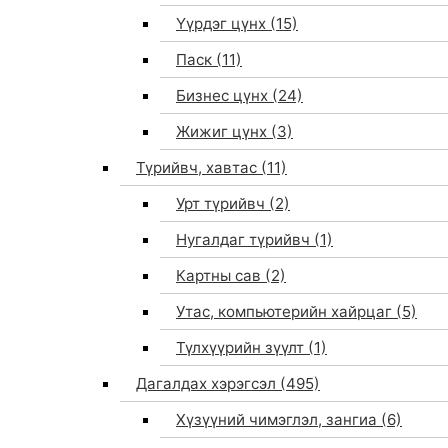
Үүрдэг цүнх
(15)
Паск
(11)
Бизнес цүнх
(24)
Жижиг цүнх
(3)
Түрийвч, хавтас
(11)
Урт түрийвч
(2)
Нугалдаг түрийвч
(1)
Картны сав
(2)
Утас, компьютерийн хайрцаг
(5)
Түлхүүрийн зүүлт
(1)
Дагалдах хэрэгсэл
(495)
Хүзүүний чимэглэл, зангиа
(6)