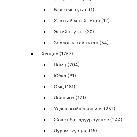
Балетын гутал
(1)
Хавтгай ултай гутал
(12)
Энгийн гутал
(20)
Зөөлөн ултай гутал
(54)
Хувцас
(1757)
Цамц
(794)
Юбка
(81)
Өмд
(161)
Даашинз
(171)
Үдэшлэгийн даашинз
(257)
Жакет ба гадуур хувцас
(244)
Дүрэмт хувцас
(15)