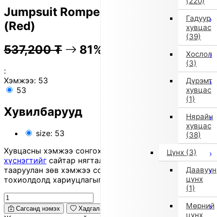
(220)
Jumpsuit Romper [Non-returnable]
Гадуур
(Red)
хувцас
(39)
537,200
₮
81% OFF
107,100
₮
Хослол
(3)
:
Хэмжээ:
53
Дүрэмт
хувцас
53
(1)
Хувилбарууд
Нярайн
хувцас
size: 53
(38)
Хувцасны хэмжээ сонгохдоо
хэмжээ сонгох
Цүнх
(3)
хүснэгтийг
сайтар нягталж, биеийн хэмжээтэйгээ
Даавуун
тааруулан зөв хэмжээ сонгоно уу, хувцас таарахгүй
цүнх
тохиолдолд хариуцлагыг захиалагч өөрөө хүлээнэ.
(1)
Мөрний
Сагсанд нэмэх
Хадгалах
цүнх