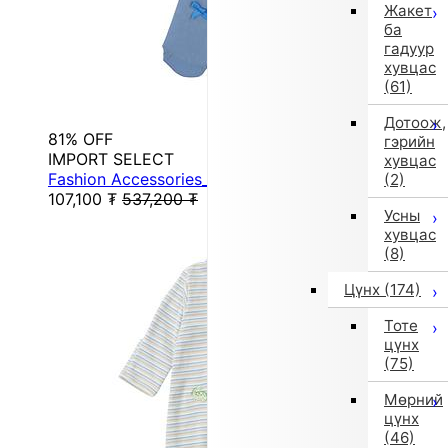
Жакет
ба
гадуур
хувцас
(61)
Дотоож,
81% OFF
гэрийн
IMPORT SELECT
хувцас
Fashion Accessories_Tights (Blue)
(2)
107,100
₮
537,200
₮
Усны
хувцас
(8)
Цүнх
(174)
Тоте
цүнх
(75)
Мөрний
цүнх
(46)