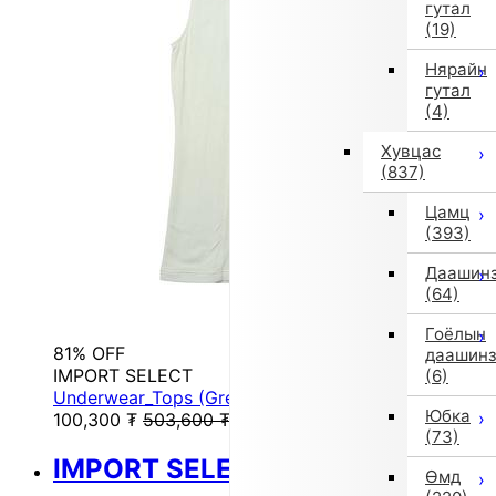
гутал
(19)
Нярайн
гутал
(4)
Хувцас
(837)
Цамц
(393)
Даашин
(64)
Гоёлын
81% OFF
даашин
IMPORT SELECT
(6)
Underwear_Tops (Green)
Юбка
100,300
₮
503,600
₮
(73)
IMPORT SELECT
Өмд