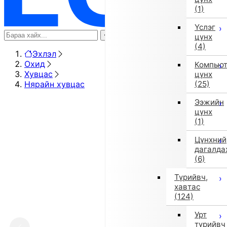
(1)
Үслэг
цүнх
(4)
Эхлэл
Охид
Компью
Хувцас
цүнх
Нярайн хувцас
(25)
Ээжийн
цүнх
(1)
Цүнхний
дагалда
(6)
Түрийвч,
хавтас
(124)
Урт
түрийвч