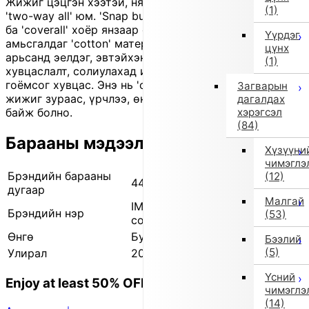
Жижиг цэцгэн хээтэй, нярайд зориулсан өхөөрдөм
(1)
'two-way all' юм. 'Snap button'-оор даруулан өмсгөл
ба 'coverall' хоёр янзаар өмсөх боломжтой. Зөөлөн,
Үүрдэг
амьсгалдаг 'cotton' материалтай тул хүүхдийн
цүнх
арьсанд эелдэг, эвтэйхэн таарна. Өдөр тутмын
(1)
хувцаслалт, солиулахад илүү хөгжилтэй болгох нэгэн
гоёмсог хувцас. Энэ нь 'outlet' бүтээгдэхүүн бөгөөд
Загварын
жижиг зураас, үрчлээ, өнгө бага зэрэг гандалттай
дагалдах
хэрэгсэл
байж болно.
(84)
Барааны мэдээлэл
Хүзүүни
чимэглэ
Брэндийн барааны
(12)
441124023 0
дугаар
Малгай
IMPORT SELECT (Импортын
Брэндийн нэр
(53)
сонголт)
Өнгө
Бусад (0)
Бээлий
(5)
Улирал
2025 оны намар/өвөл
Үсний
Enjoy at least 50% OFF Tokyo fashion
чимэглэ
(14)