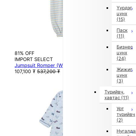
Үүрдэг
цүнх
(15)
Паск
(11)
Бизнес
цүнх
81% OFF
(24)
IMPORT SELECT
Jumpsuit Romper (White)
Жижиг
107,100
₮
537,200
₮
цүнх
(3)
Түрийвч,
хавтас
(11)
Урт
түрийвч
(2)
Нугалда