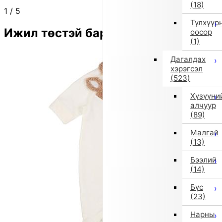
(18)
1
/
5
Түлхүүр
Ижил төстэй бараа
оосор
(1)
Дагалдах
хэрэгсэл
(523)
Хүзүүни
алчуур
(89)
Малгай
(13)
Бээлий
(14)
Бүс
(23)
Нарны