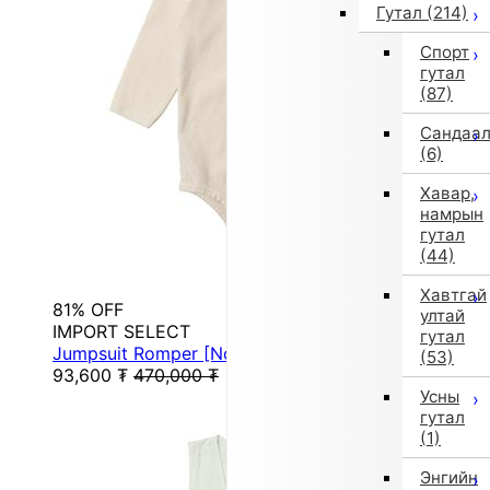
Гутал
(214)
Спорт
гутал
(87)
Сандаа
(6)
Хавар,
намрын
гутал
(44)
Хавтгай
81% OFF
ултай
IMPORT SELECT
гутал
Jumpsuit Romper [Non-Returnable Item]
(53)
93,600
₮
470,000
₮
Усны
гутал
(1)
Энгийн