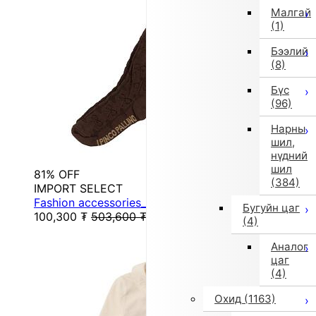
Малгай
(1)
Бээлий
(8)
Бүс
(96)
Нарны
шил,
нүдний
шил
81% OFF
(384)
IMPORT SELECT
Fashion accessories_tights (others)
Бугуйн цаг
100,300
₮
503,600
₮
(4)
Аналог
цаг
(4)
Охид
(1163)