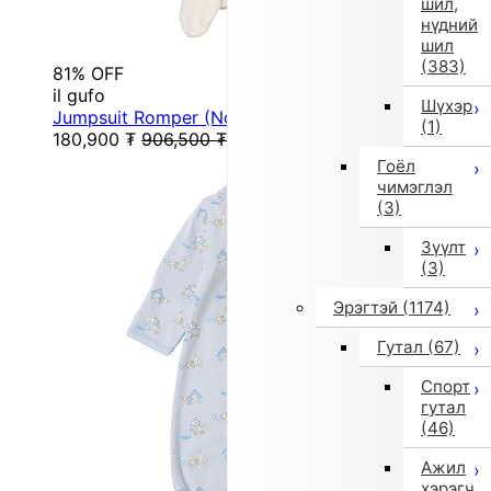
шил,
нүдний
шил
(383)
81% OFF
il gufo
Шүхэр
Jumpsuit Romper (No Returns) (60/70 cm / Multic...
(1)
180,900
₮
906,500
₮
Гоёл
чимэглэл
(3)
Зүүлт
(3)
Эрэгтэй
(1174)
Гутал
(67)
Спорт
гутал
(46)
Ажил
хэрэгч