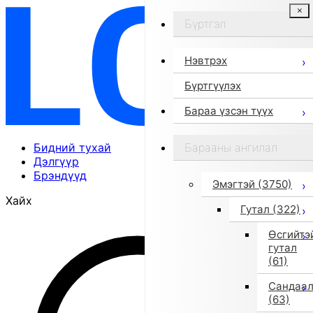
Бүртгэл
Нэвтрэх
Бүртгүүлэх
Бараа үзсэн түүх
Бидний тухай
Барааны ангилал
Дэлгүүр
Брэндүүд
Эмэгтэй
(3750)
Хайх
Гутал
(322)
Өсгийтэ
гутал
(61)
Сандаа
(63)