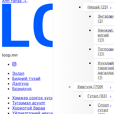
Апп татах
Нярай
(25)
Энгэрэв
(2)
Хөнжил,
өлгий
(11)
Тоглоом
(11)
loop.mn
Хүүхдий
тэрэгни
дагалда
Эхлэл
(1)
Бидний тухай
Дэлгүүр
Хөвгүүд
(709)
Брэндүүд
Гутал
(93)
Хэмжээ сонгох хүснэгт
Түгээмэл асуулт
Спорт
Хориотой бараа
гутал
Үйлчилгээний нөхцөл