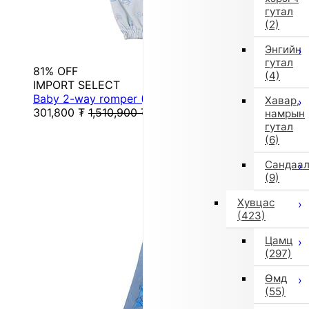
гутал
(2)
Энгийн
гутал
81% OFF
(4)
IMPORT SELECT
Baby 2-way romper (Blue) [Non-returnable item]
Хавар,
301,800
₮
1,510,900
₮
намрын
гутал
(6)
Сандаа
(9)
Хувцас
(423)
Цамц
(297)
Өмд
(55)