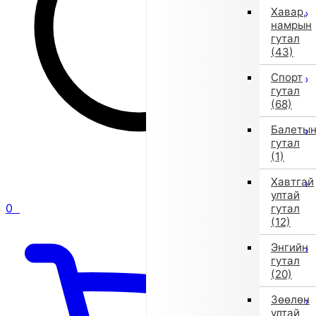
Хавар,
намрын
гутал
(43)
Спорт
гутал
(68)
Балеты
гутал
(1)
Хавтгай
ултай
0
гутал
(12)
Энгийн
гутал
(20)
Зөөлөн
ултай