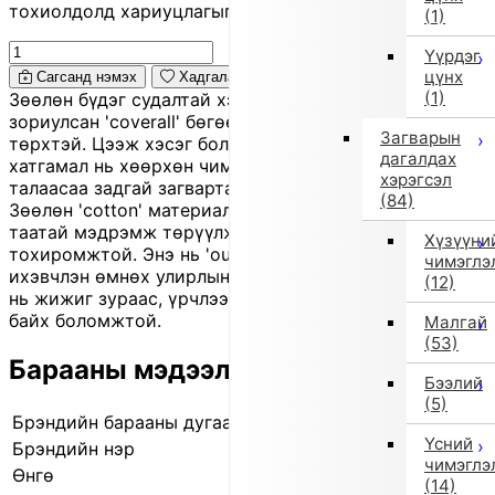
тохиолдолд хариуцлагыг захиалагч өөрөө хүлээнэ.
(1)
Үүрдэг
цүнх
Сагсанд нэмэх
Хадгалах
(1)
Зөөлөн бүдэг судалтай хээтэй, нярай хүүхдэд
зориулсан 'coverall' бөгөөд эгдүүтэй, намуухан
Загварын
төрхтэй. Цээж хэсэг болон захад байрлах амьтны
дагалдах
хатгамал нь хөөрхөн чимэглэл болж өгнө. Урд
хэрэгсэл
талаасаа задгай загвартай тул хувцаслахад хялбар.
(84)
Зөөлөн 'cotton' материалаар хийгдсэн учир арьсанд
таатай мэдрэмж төрүүлж, өдөр тутам өмсөхөд
Хүзүүни
тохиромжтой. Энэ нь 'outlet' бүтээгдэхүүн бөгөөд
чимэглэ
ихэвчлэн өмнөх улирлын шинэ бараа боловч заримд
(12)
нь жижиг зураас, үрчлээ, өнгө бага зэрэг бүдгэрсэн
байх боломжтой.
Малгай
(53)
Барааны мэдээлэл
Бээлий
(5)
Брэндийн барааны дугаар
441124011 0
Үсний
Брэндийн нэр
IMPORT SELECT
чимэглэ
Өнгө
Бусад (0)
(14)