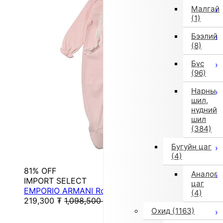
Малгай
(1)
Бээлий
(8)
Бүс
(96)
Нарны
шил,
нүдний
шил
(384)
Бугуйн цаг
(4)
81% OFF
Аналог
IMPORT SELECT
цаг
EMPORIO ARMANI Romper Set (Pink)
(4)
219,300
₮
1,098,500
₮
Охид
(1163)