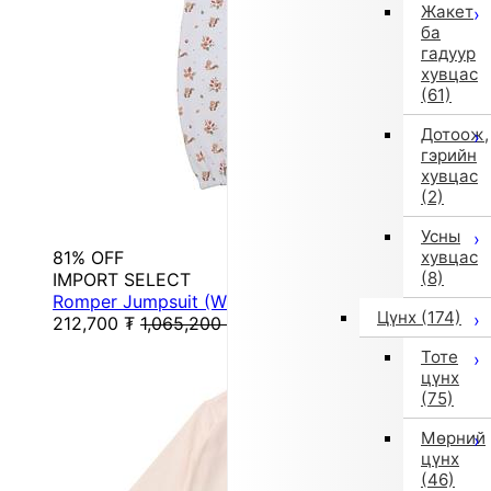
Жакет
ба
гадуур
хувцас
(61)
Дотоож,
гэрийн
хувцас
(2)
Усны
81% OFF
хувцас
(8)
IMPORT SELECT
Romper Jumpsuit (White) [Non-Returnable]
Цүнх
(174)
212,700
₮
1,065,200
₮
Тоте
цүнх
(75)
Мөрний
цүнх
(46)