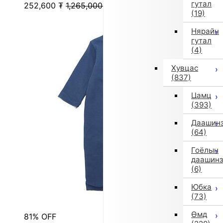
гутал
252,600
₮
1,265,000
₮
(19)
Нярайн
гутал
(4)
Хувцас
(837)
Цамц
(393)
Даашин
(64)
Гоёлын
даашин
(6)
Юбка
(73)
Өмд
81% OFF