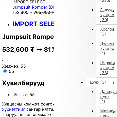
(220)
IMPORT SELECT
Jumpsuit Romper (Blue) [Non-returnable item]
Гадуур
152,800
₮
765,600
₮
хувцас
(39)
IMPORT SELECT
Хослол
(3)
Jumpsuit Romper (White)
Дүрэмт
532,600
₮
81% OFF
106,100
₮
хувцас
(1)
:
Нярайн
Хэмжээ:
55
хувцас
55
(38)
Хувилбарууд
Цүнх
(3)
Даавуун
size: 55
цүнх
(1)
Хувцасны хэмжээ сонгохдоо
хэмжээ сонгох
хүснэгтийг
сайтар нягталж, биеийн хэмжээтэйгээ
Мөрний
тааруулан зөв хэмжээ сонгоно уу, хувцас таарахгүй
цүнх