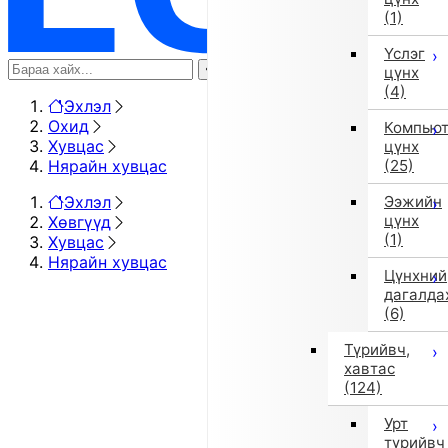
(1)
Үслэг
цүнх
(4)
Эхлэл
Охид
Компью
Хувцас
цүнх
Нярайн хувцас
(25)
Эхлэл
Ээжийн
цүнх
Хөвгүүд
(1)
Хувцас
Нярайн хувцас
Цүнхний
дагалда
(6)
Түрийвч,
хавтас
(124)
Урт
түрийвч