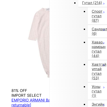
Гутал
(214)
Спорт
гутал
(87)
Сандаа
(6)
Хавар,
намрын
гутал
(44)
Хавтгай
ултай
гутал
(53)
Усны
81% OFF
гутал
IMPORT SELECT
(1)
EMPORIO ARMANI Baby Set (Pink) [Non-
Энгийн
returnable]