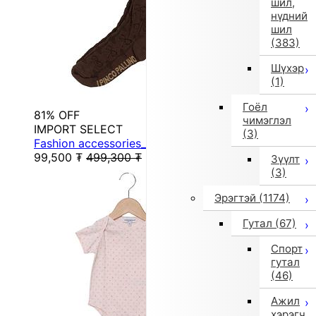
шил,
нүдний
шил
(383)
Шүхэр
(1)
Гоёл
81% OFF
чимэглэл
IMPORT SELECT
(3)
Fashion accessories_tights (others)
99,500
₮
499,300
₮
Зүүлт
(3)
Эрэгтэй
(1174)
Гутал
(67)
Спорт
гутал
(46)
Ажил
хэрэгч