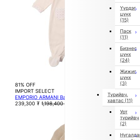
Үүрдэг
цүнх
(15)
Паск
(11)
Бизнес
цүнх
(24)
Жижиг
цүнх
(3)
81% OFF
IMPORT SELECT
Түрийвч,
EMPORIO ARMANI Baby Set
хавтас
(11)
239,300
₮
1,198,400
₮
Урт
түрийвч
(2)
Нугалда