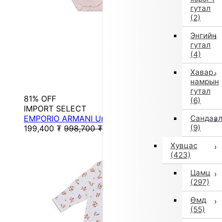
гутал
(2)
Энгийн
гутал
(4)
Хавар,
намрын
гутал
81% OFF
(6)
IMPORT SELECT
EMPORIO ARMANI Underwear Baby Underwear
Сандаа
(9)
199,400
₮
998,700
₮
Хувцас
(423)
Цамц
(297)
Өмд
(55)