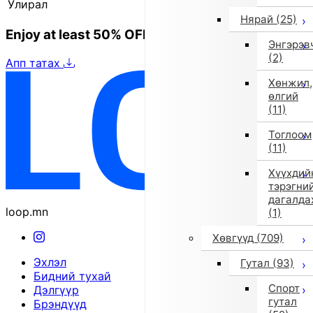
Улирал
2025 оны намар/өвөл
Нярай
(25)
Enjoy at least 50% OFF Tokyo fashion
Энгэрэв
(2)
Апп татах
Хөнжил,
өлгий
(11)
Тоглоом
(11)
Хүүхдий
тэрэгни
дагалда
loop.mn
(1)
Хөвгүүд
(709)
Эхлэл
Гутал
(93)
Бидний тухай
Спорт
Дэлгүүр
гутал
Брэндүүд