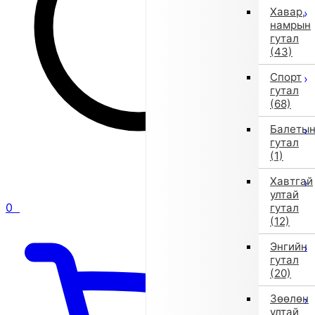
Хавар,
намрын
гутал
(43)
Спорт
гутал
(68)
Балеты
гутал
(1)
Хавтгай
ултай
0
гутал
(12)
Энгийн
гутал
(20)
Зөөлөн
ултай