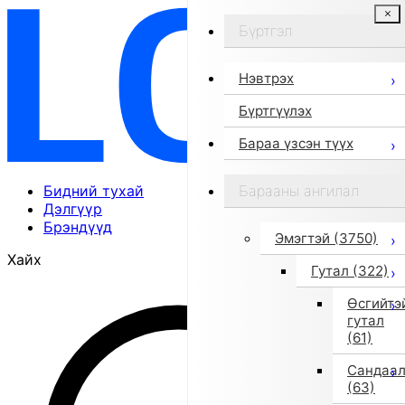
Бүртгэл
Нэвтрэх
Бүртгүүлэх
Бараа үзсэн түүх
Бидний тухай
Барааны ангилал
Дэлгүүр
Брэндүүд
Эмэгтэй
(3750)
Хайх
Гутал
(322)
Өсгийтэ
гутал
(61)
Сандаа
(63)