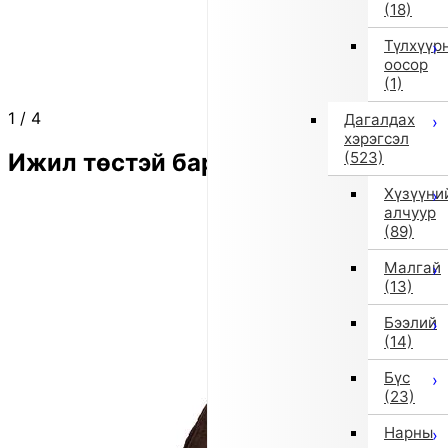
(18)
Түлхүүр
оосор
(1)
1
/
4
Дагалдах
хэрэгсэл
Ижил төстэй бараа
(523)
Хүзүүни
алчуур
(89)
Малгай
(13)
Бээлий
(14)
Бүс
(23)
Нарны