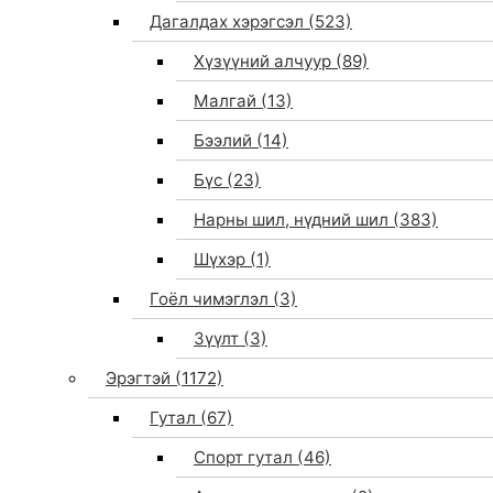
Дагалдах хэрэгсэл
(523)
Хүзүүний алчуур
(89)
Малгай
(13)
Бээлий
(14)
Бүс
(23)
Нарны шил, нүдний шил
(383)
Шүхэр
(1)
Гоёл чимэглэл
(3)
Зүүлт
(3)
Эрэгтэй
(1172)
Гутал
(67)
Спорт гутал
(46)