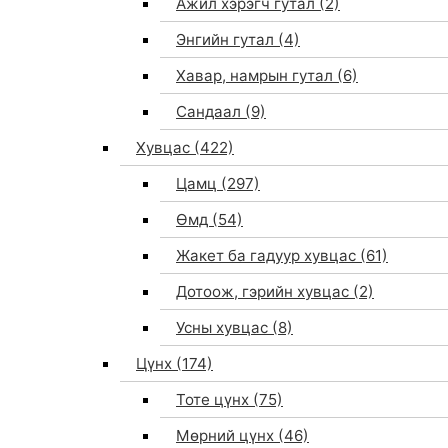
Ажил хэрэгч гутал
(2)
Энгийн гутал
(4)
Хавар, намрын гутал
(6)
Сандаал
(9)
Хувцас
(422)
Цамц
(297)
Өмд
(54)
Жакет ба гадуур хувцас
(61)
Дотоож, гэрийн хувцас
(2)
Усны хувцас
(8)
Цүнх
(174)
Тоте цүнх
(75)
Мөрний цүнх
(46)