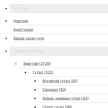
Бүртгэл
Нэвтрэх
Бүртгүүлэх
Бараа үзсэн түүх
Бидний тухай
Барааны ангилал
Дэлгүүр
Брэндүүд
Эмэгтэй
(3730)
Хайх
Гутал
(322)
Өсгийтэй гутал
(61)
Сандаал
(63)
Хавар, намрын гутал
(43)
Спорт гутал
(68)