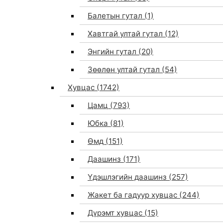
Балетын гутал
(1)
Хавтгай ултай гутал
(12)
Энгийн гутал
(20)
Зөөлөн ултай гутал
(54)
Хувцас
(1742)
Цамц
(793)
Юбка
(81)
Өмд
(151)
Даашинз
(171)
Үдэшлэгийн даашинз
(257)
Жакет ба гадуур хувцас
(244)
Дүрэмт хувцас
(15)