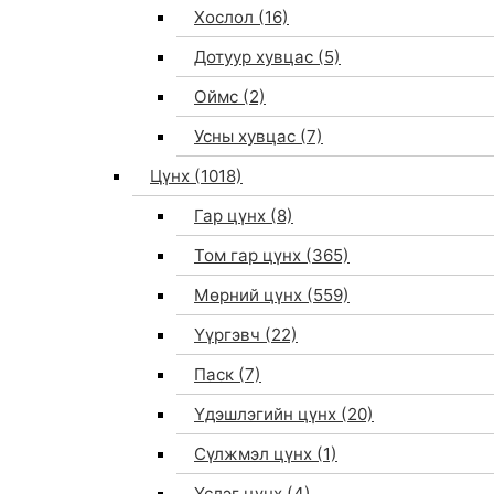
Хослол
(16)
Дотуур хувцас
(5)
Оймс
(2)
Усны хувцас
(7)
Цүнх
(1018)
Гар цүнх
(8)
Том гар цүнх
(365)
Мөрний цүнх
(559)
Үүргэвч
(22)
Паск
(7)
Үдэшлэгийн цүнх
(20)
Сүлжмэл цүнх
(1)
Үслэг цүнх
(4)