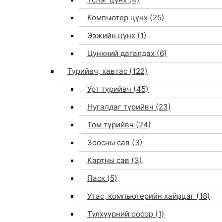
Компьютер цүнх
(25)
Ээжийн цүнх
(1)
Цүнхний дагалдах
(6)
Түрийвч, хавтас
(122)
Урт түрийвч
(45)
Нугалдаг түрийвч
(23)
Том түрийвч
(24)
Зоосны сав
(3)
0
Картны сав
(3)
Паск
(5)
Утас, компьютерийн хайрцаг
(18)
Түлхүүрний оосор
(1)