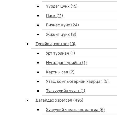
Үүрдэг цүнх
(15)
Паск
(11)
Бизнес цүнх
(24)
Жижиг цүнх
(3)
Түрийвч, хавтас
(10)
Урт түрийвч
(1)
Нугалдаг түрийвч
(1)
Картны сав
(2)
Утас, компьютерийн хайрцаг
(5)
Түлхүүрийн зүүлт
(1)
Дагалдах хэрэгсэл
(495)
Хүзүүний чимэглэл, зангиа
(6)