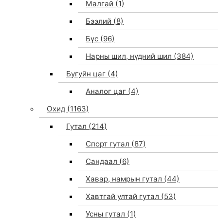
Малгай
(1)
Бээлий
(8)
Бүс
(96)
Нарны шил, нүдний шил
(384)
Бугуйн цаг
(4)
Аналог цаг
(4)
Охид
(1163)
Гутал
(214)
Спорт гутал
(87)
Сандаал
(6)
Хавар, намрын гутал
(44)
Хавтгай ултай гутал
(53)
Усны гутал
(1)