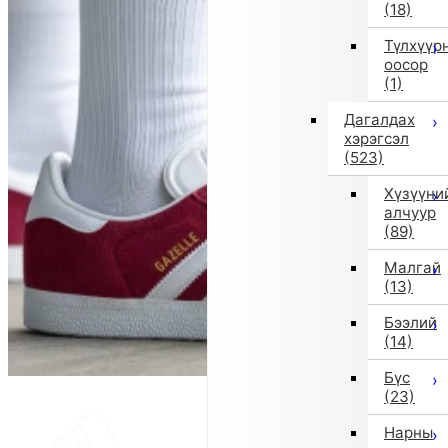
(18)
Түлхүүр
оосор
(1)
Дагалдах
хэрэгсэл
(523)
Хүзүүни
алчуур
(89)
Малгай
(13)
Бээлий
(14)
Бүс
(23)
Нарны