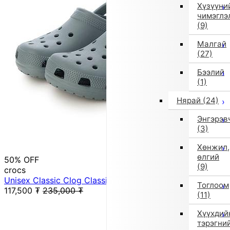
Хүзүүни
чимэглэ
(9)
Малгай
(27)
Бээлий
(1)
Нярай
(24)
Энгэрэв
(3)
Хөнжил,
өлгий
50% OFF
(9)
crocs
Unisex Classic Clog Classic Clog 10001-3YO (Green)
Тоглоом
117,500
₮
235,000
₮
(11)
Хүүхдий
тэрэгни