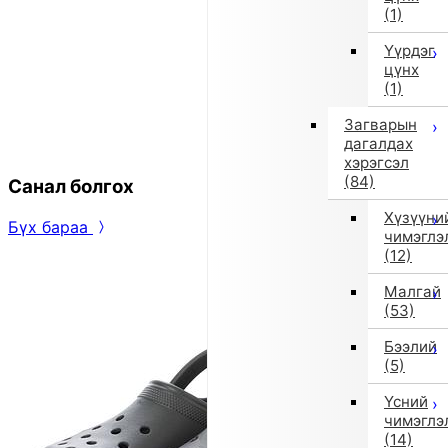
(1)
Үүрдэг
цүнх
(1)
Загварын
дагалдах
хэрэгсэл
(84)
Санал болгох
Хүзүүни
Бүх бараа
чимэглэ
(12)
Малгай
(53)
Бээлий
(5)
Үсний
чимэглэ
(14)