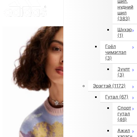
шил,
нүдний
шил
(383)
Шүхэр
(1)
Гоёл
чимэглэл
(3)
Зүүлт
(3)
Эрэгтэй
(1172)
Гутал
(67)
Спорт
гутал
(46)
Ажил
хэрэгч