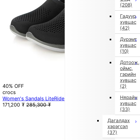
(208)
Гадуур
хувцас
(42)
Дүрэмт
хувцас
(10)
Дотоож,
оймс,
гэрийн
хувцас
40% OFF
(2)
crocs
Нярайн
Women's Sandals LiteRide 360 Clog 206708 (Gray)
хувцас
171,200
₮
285,300
₮
(33)
Дагалдах
хэрэгсэл
(37)