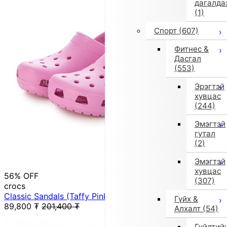
дагалда
(1)
Спорт
(607)
Фитнес &
Дасгал
(553)
Эрэгтэй
хувцас
(244)
Эмэгтэй
гутал
(2)
Эмэгтэй
хувцас
56% OFF
(307)
crocs
Classic Sandals (Taffy Pink)
Гүйх &
89,800
₮
201,400
₮
Алхалт
(54)
Гүйлтий