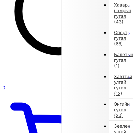
Хавар,
намрын
гутал
(43)
Спорт
гутал
(68)
Балеты
гутал
(1)
Хавтгай
ултай
0
гутал
(12)
Энгийн
гутал
(20)
Зөөлөн
ултай