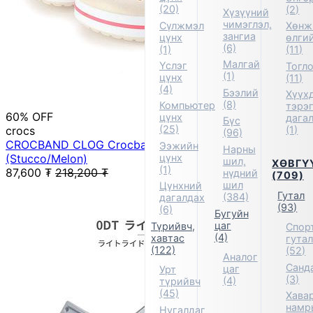
(20)
(2)
Хүзүүний
чимэглэл,
Сүлжмэл
Хөнж
зангиа
цүнх
өлги
(6)
(1)
(11)
Малгай
Үслэг
Тогл
(1)
цүнх
(11)
(4)
Бээлий
Хүүх
(8)
Компьютер
тэрэ
60% OFF
цүнх
дага
Бүс
(25)
crocs
(1)
(96)
CROCBAND CLOG Crocband Clog Sandals
Ээжийн
Нарны
цүнх
(Stucco/Melon)
шил,
ХӨВГҮ
(1)
87,600
₮
218,200
₮
нүдний
(709)
шил
Цүнхний
Гутал
(384)
дагалдах
(93)
(6)
Бугуйн
цаг
Түрийвч,
Спор
(4)
хавтас
гута
(122)
(52)
Аналог
Санд
цаг
Урт
(3)
(4)
түрийвч
(45)
Хавар
намр
Нугалдаг