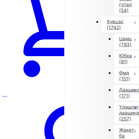
гутал
(54)
Хувцас
(1742)
Цамц
(793)
Юбка
(81)
Өмд
(151)
Даашин
(171)
Үдэшлэг
даашин
(257)
Жакет
ба