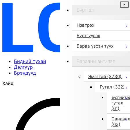
Бүртгэл
Нэвтрэх
Бүртгүүлэх
Бараа үзсэн түүх
Бидний тухай
Барааны ангилал
Дэлгүүр
Брэндүүд
Эмэгтэй
(3730)
Хайх
Гутал
(322)
Өсгийтэ
гутал
(61)
Сандаа
(63)