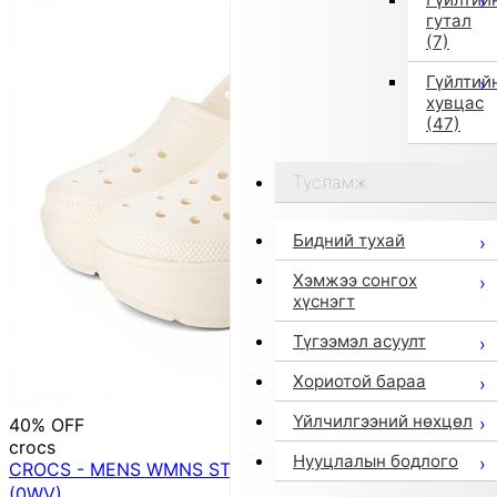
гутал
(7)
Гүйлтий
хувцас
(47)
Тусламж
Бидний тухай
Хэмжээ сонгох
хүснэгт
Түгээмэл асуулт
Хориотой бараа
Үйлчилгээний нөхцөл
40% OFF
crocs
Нууцлалын бодлого
CROCS - MENS WMNS STOMP CLOG 【209347-0WV】
(0WV)