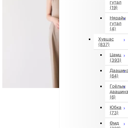
гутал
(19)
Нярайн
гутал
(4)
Хувцас
(837)
Цамц
(393)
Даашин
(64)
Гоёлын
даашин
(6)
Юбка
(73)
Өмд