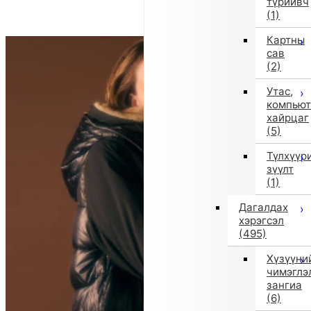
түрийвч
(1)
Картны
сав
(2)
Утас,
компьют
хайрцаг
(5)
Түлхүүр
зүүлт
(1)
Дагалдах
хэрэгсэл
(495)
Хүзүүни
чимэглэ
зангиа
(6)