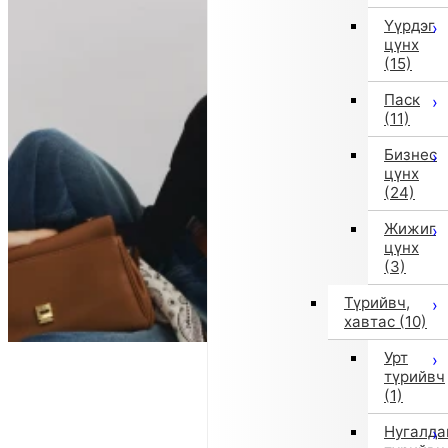
Үүрдэг
цүнх
(15)
Паск
(11)
Бизнес
цүнх
(24)
Жижиг
цүнх
(3)
Түрийвч,
хавтас
(10)
Урт
түрийвч
(1)
Нугалда