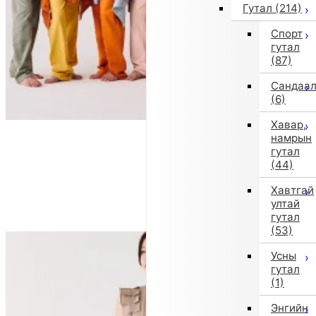
Гутал
(214)
Спорт
гутал
(87)
Сандаа
(6)
Хавар,
намрын
гутал
(44)
Хавтгай
ултай
гутал
(53)
Усны
гутал
(1)
Энгийн