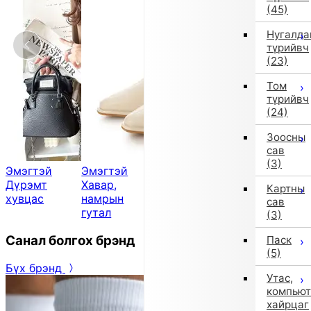
(45)
Нугалда
түрийвч
(23)
Том
түрийвч
(24)
Зоосны
сав
(3)
Эмэгтэй
Эмэгтэй
Эрэгтэй
Спорт
Дүрэмт
Хавар,
Жижиг цүнх
Фитнес &
Картны
хувцас
намрын
Дасгал
сав
гутал
(3)
Санал болгох брэнд
Паск
(5)
Бүх брэнд
Утас,
компьют
хайрцаг