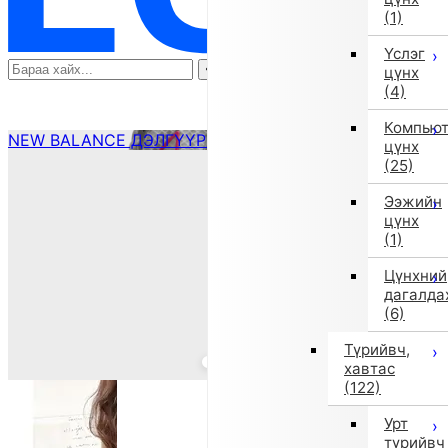
(1)
Үслэг
цүнх
(4)
Компью
NEW BALANCE ДЭЛГҮҮР ҮЗЭХ
цүнх
(25)
Ээжийн
цүнх
(1)
Цүнхний
дагалда
(6)
Түрийвч,
хавтас
(122)
Урт
түрийвч