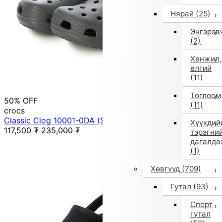
Нярай
(25)
Энгэрэв
(2)
Хөнжил,
өлгий
(11)
Тоглоом
50% OFF
(11)
crocs
Classic Clog 10001-0DA (SltGry)
Хүүхдий
117,500
₮
235,000
₮
тэрэгни
дагалда
(1)
Хөвгүүд
(709)
Гутал
(93)
Спорт
гутал