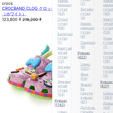
Хавар,
Хавар
crocs
(2)
намрын
намр
CROCBAND CLOG クロックバンド クロッグ サンダル
гутал
Энгийн
гута
（ホワイト）
(43)
гутал
(44)
(4)
123,800
₮
218,200
₮
Спорт
Хавт
гутал
Хавар,
улта
(68)
намрын
гута
гутал
(53)
Балетын
(6)
гутал
Усны
(1)
Сандаал
гута
(9)
(1)
Хавтгай
ултай
Энги
Хувцас
гутал
гута
(422)
(12)
(19)
Цамц
Энгийн
Няра
(297)
гутал
гута
Өмд
(20)
(4)
(54)
Зөөлөн
Хувцас
Жакет
ултай
(837)
ба
гутал
гадуур
Цам
(54)
хувцас
(393)
Хувцас
(61)
Дааш
(1742)
Дотоож,
(64)
Цамц
гэрийн