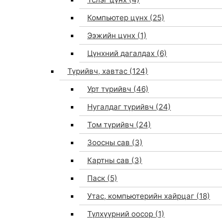
Компьютер цүнх
(25)
Ээжийн цүнх
(1)
Цүнхний дагалдах
(6)
Түрийвч, хавтас
(124)
Урт түрийвч
(46)
Нугалдаг түрийвч
(24)
Том түрийвч
(24)
Зоосны сав
(3)
0
Картны сав
(3)
Паск
(5)
Утас, компьютерийн хайрцаг
(18)
Түлхүүрний оосор
(1)