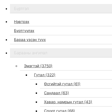
Бүртгэл
Нэвтрэх
Бүртгүүлэх
Бараа үзсэн түүх
Бидний тухай
Барааны ангилал
Дэлгүүр
Брэндүүд
Эмэгтэй
(3750)
Хайх
Гутал
(322)
Өсгийтэй гутал
(61)
Сандаал
(63)
Хавар, намрын гутал
(43)
Спорт гутал
(68)