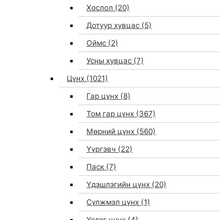
Хослол
(20)
Дотуур хувцас
(5)
Оймс
(2)
Усны хувцас
(7)
Цүнх
(1021)
Гар цүнх
(8)
Том гар цүнх
(367)
Мөрний цүнх
(560)
Үүргэвч
(22)
Паск
(7)
Үдэшлэгийн цүнх
(20)
Сүлжмэл цүнх
(1)
Үслэг цүнх
(4)