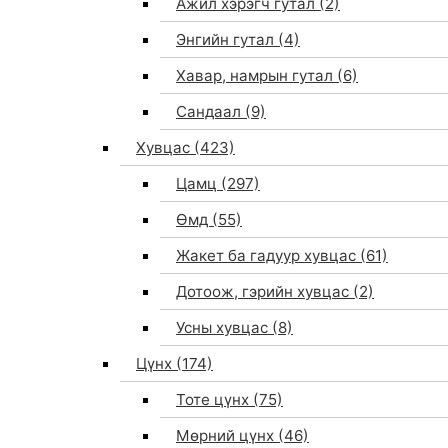
Ажил хэрэгч гутал
(2)
Энгийн гутал
(4)
Хавар, намрын гутал
(6)
Сандаал
(9)
Хувцас
(423)
Цамц
(297)
Өмд
(55)
Жакет ба гадуур хувцас
(61)
Дотоож, гэрийн хувцас
(2)
Усны хувцас
(8)
Цүнх
(174)
Тоте цүнх
(75)
Мөрний цүнх
(46)