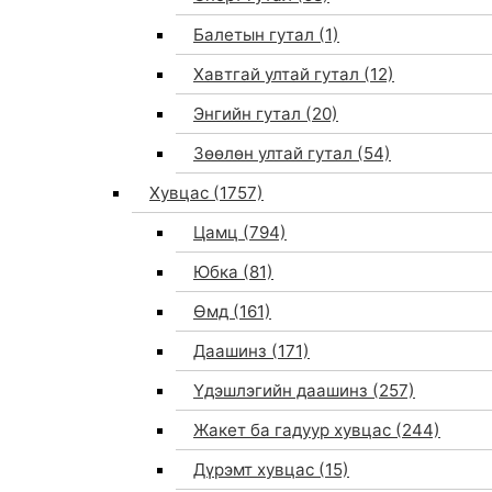
Балетын гутал
(1)
Хавтгай ултай гутал
(12)
Энгийн гутал
(20)
Зөөлөн ултай гутал
(54)
Хувцас
(1757)
Цамц
(794)
Юбка
(81)
Өмд
(161)
Даашинз
(171)
Үдэшлэгийн даашинз
(257)
Жакет ба гадуур хувцас
(244)
Дүрэмт хувцас
(15)