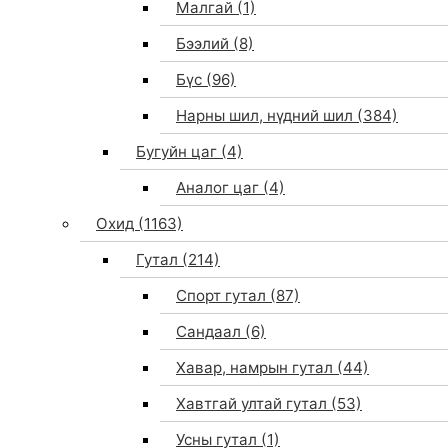
Малгай
(1)
Бээлий
(8)
Бүс
(96)
Нарны шил, нүдний шил
(384)
Бугуйн цаг
(4)
Аналог цаг
(4)
Охид
(1163)
Гутал
(214)
Спорт гутал
(87)
Сандаал
(6)
Хавар, намрын гутал
(44)
Хавтгай ултай гутал
(53)
Усны гутал
(1)