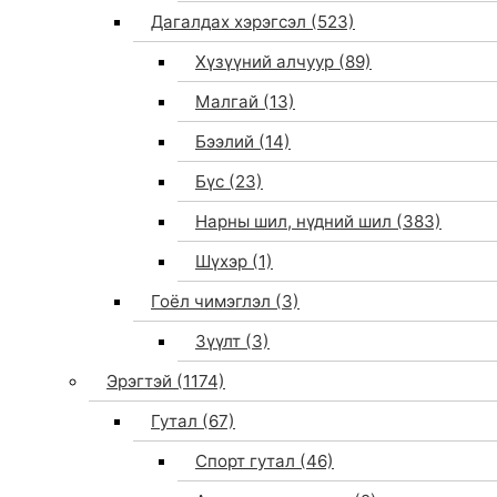
Дагалдах хэрэгсэл
(523)
Хүзүүний алчуур
(89)
Малгай
(13)
Бээлий
(14)
Бүс
(23)
Нарны шил, нүдний шил
(383)
Шүхэр
(1)
Гоёл чимэглэл
(3)
Зүүлт
(3)
Эрэгтэй
(1174)
Гутал
(67)
Спорт гутал
(46)