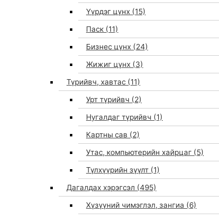
Үүрдэг цүнх
(15)
Паск
(11)
Бизнес цүнх
(24)
Жижиг цүнх
(3)
Түрийвч, хавтас
(11)
Урт түрийвч
(2)
Нугалдаг түрийвч
(1)
Картны сав
(2)
Утас, компьютерийн хайрцаг
(5)
Түлхүүрийн зүүлт
(1)
Дагалдах хэрэгсэл
(495)
Хүзүүний чимэглэл, зангиа
(6)