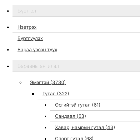
Бүртгэл
Нэвтрэх
Бүртгүүлэх
Бараа үзсэн түүх
Бидний тухай
Барааны ангилал
Дэлгүүр
Брэндүүд
Эмэгтэй
(3730)
Хайх
Гутал
(322)
Өсгийтэй гутал
(61)
Сандаал
(63)
Хавар, намрын гутал
(43)
Спорт гутал
(68)