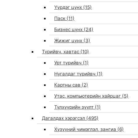
Үүрдэг цүнх
(15)
Паск
(11)
Бизнес цүнх
(24)
Жижиг цүнх
(3)
Түрийвч, хавтас
(10)
Урт түрийвч
(1)
Нугалдаг түрийвч
(1)
Картны сав
(2)
Утас, компьютерийн хайрцаг
(5)
Түлхүүрийн зүүлт
(1)
Дагалдах хэрэгсэл
(495)
Хүзүүний чимэглэл, зангиа
(6)