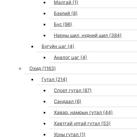
Малгай
(1)
Бээлий
(8)
Бүс
(96)
Нарны шил, нүдний шил
(384)
Бугуйн цаг
(4)
Аналог цаг
(4)
Охид
(1163)
Гутал
(214)
Спорт гутал
(87)
Сандаал
(6)
Хавар, намрын гутал
(44)
Хавтгай ултай гутал
(53)
Усны гутал
(1)