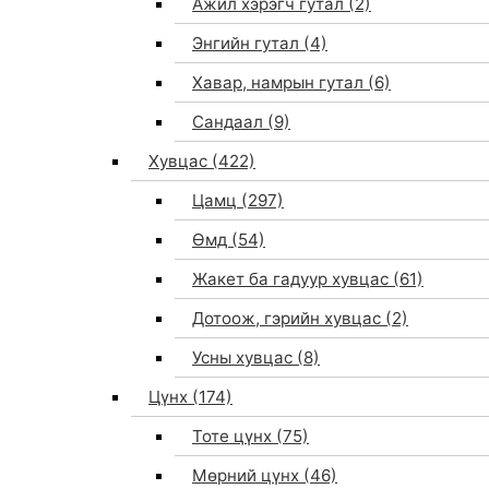
Ажил хэрэгч гутал
(2)
Энгийн гутал
(4)
Хавар, намрын гутал
(6)
Сандаал
(9)
Хувцас
(422)
Цамц
(297)
Өмд
(54)
Жакет ба гадуур хувцас
(61)
Дотоож, гэрийн хувцас
(2)
Усны хувцас
(8)
Цүнх
(174)
Тоте цүнх
(75)
Мөрний цүнх
(46)