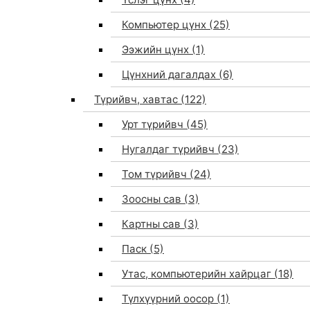
Компьютер цүнх
(25)
Ээжийн цүнх
(1)
Цүнхний дагалдах
(6)
Түрийвч, хавтас
(122)
Урт түрийвч
(45)
Нугалдаг түрийвч
(23)
Том түрийвч
(24)
Зоосны сав
(3)
0
Картны сав
(3)
Паск
(5)
Утас, компьютерийн хайрцаг
(18)
Түлхүүрний оосор
(1)