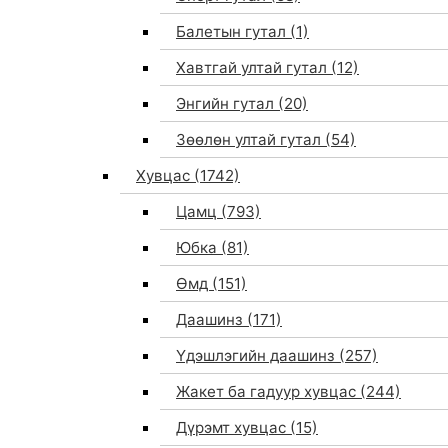
Балетын гутал
(1)
Хавтгай ултай гутал
(12)
Энгийн гутал
(20)
Зөөлөн ултай гутал
(54)
Хувцас
(1742)
Цамц
(793)
Юбка
(81)
Өмд
(151)
Даашинз
(171)
Үдэшлэгийн даашинз
(257)
Жакет ба гадуур хувцас
(244)
Дүрэмт хувцас
(15)