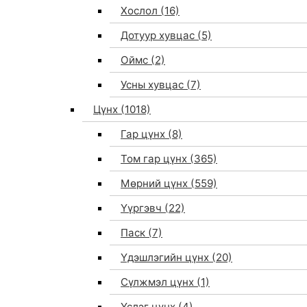
Хослол
(16)
Дотуур хувцас
(5)
Оймс
(2)
Усны хувцас
(7)
Цүнх
(1018)
Гар цүнх
(8)
Том гар цүнх
(365)
Мөрний цүнх
(559)
Үүргэвч
(22)
Паск
(7)
Үдэшлэгийн цүнх
(20)
Сүлжмэл цүнх
(1)
Үслэг цүнх
(4)