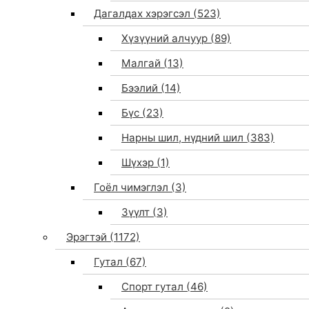
Дагалдах хэрэгсэл
(523)
Хүзүүний алчуур
(89)
Малгай
(13)
Бээлий
(14)
Бүс
(23)
Нарны шил, нүдний шил
(383)
Шүхэр
(1)
Гоёл чимэглэл
(3)
Зүүлт
(3)
Эрэгтэй
(1172)
Гутал
(67)
Спорт гутал
(46)