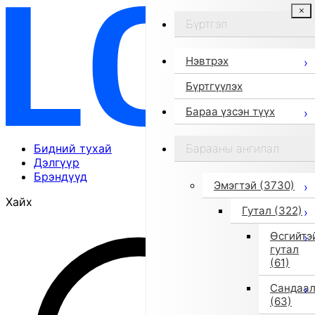
Бүртгэл
Нэвтрэх
Бүртгүүлэх
Бараа үзсэн түүх
Бидний тухай
Барааны ангилал
Дэлгүүр
Брэндүүд
Эмэгтэй
(3730)
Хайх
Гутал
(322)
Өсгийтэ
гутал
(61)
Сандаа
(63)