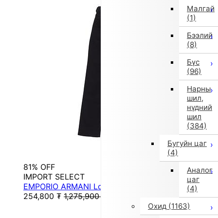
Малгай
(1)
Бээлий
(8)
Бүс
(96)
Нарны
шил,
нүдний
шил
(384)
Бугуйн цаг
(4)
81% OFF
Аналог
IMPORT SELECT
цаг
EMPORIO ARMANI Long Pants (Black)
(4)
254,800
₮
1,275,900
₮
Охид
(1163)