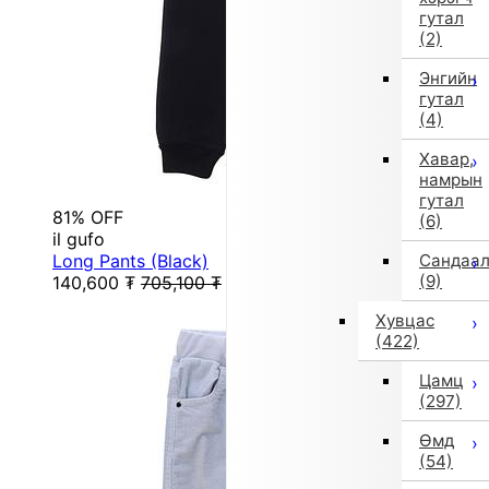
гутал
(2)
Энгийн
гутал
(4)
Хавар,
намрын
гутал
81% OFF
(6)
il gufo
Long Pants (Black)
Сандаа
(9)
140,600
₮
705,100
₮
Хувцас
(422)
Цамц
(297)
Өмд
(54)