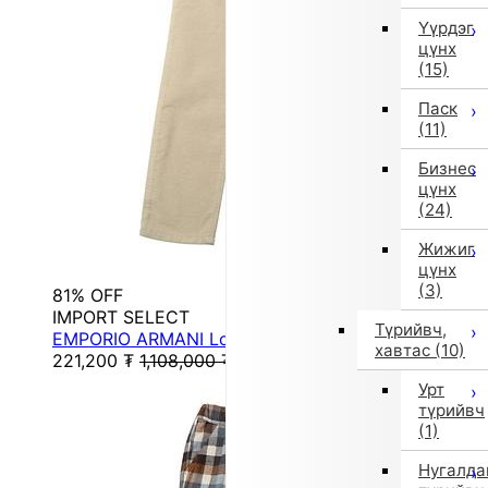
Үүрдэг
цүнх
(15)
Паск
(11)
Бизнес
цүнх
(24)
Жижиг
цүнх
(3)
81% OFF
IMPORT SELECT
Түрийвч,
EMPORIO ARMANI Long Pants
хавтас
(10)
221,200
₮
1,108,000
₮
Урт
түрийвч
(1)
Нугалда