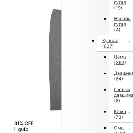
гутал
(19)
Нярайн
гутал
(4)
Хувцас
(837)
Цамц
(393)
Даашин
(64)
Гоёлын
даашин
(6)
Юбка
(73)
81% OFF
Өмд
il gufo