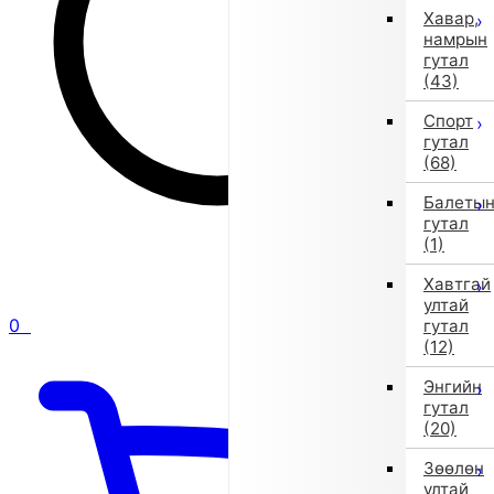
Хавар,
намрын
гутал
(43)
Спорт
гутал
(68)
Балеты
гутал
(1)
Хавтгай
ултай
0
гутал
(12)
Энгийн
гутал
(20)
Зөөлөн
ултай