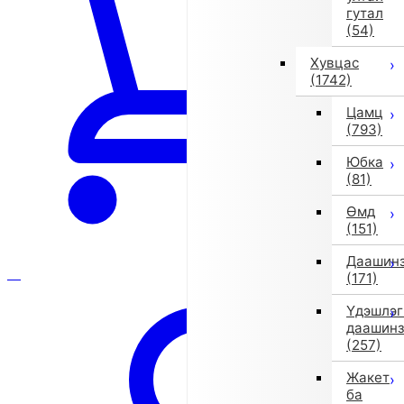
гутал
(54)
Хувцас
(1742)
Цамц
(793)
Юбка
(81)
Өмд
(151)
Даашин
(171)
Үдэшлэг
даашин
(257)
Жакет
ба