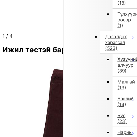
(18)
Түлхүүр
оосор
(1)
1
/
4
Дагалдах
хэрэгсэл
Ижил төстэй бараа
(523)
Хүзүүни
алчуур
(89)
Малгай
(13)
Бээлий
(14)
Бүс
(23)
Нарны