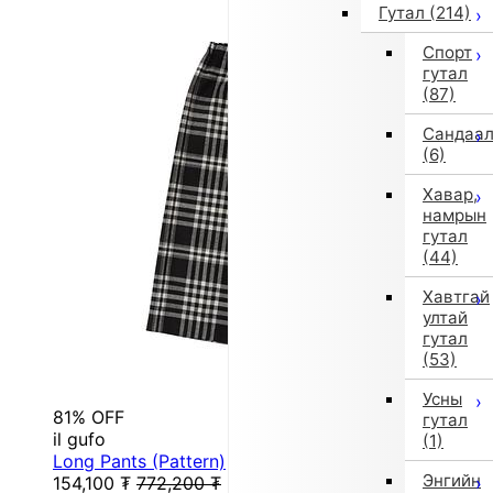
Гутал
(214)
Спорт
гутал
(87)
Сандаа
(6)
Хавар,
намрын
гутал
(44)
Хавтгай
ултай
гутал
(53)
Усны
81% OFF
гутал
il gufo
(1)
Long Pants (Pattern)
Энгийн
154,100
₮
772,200
₮