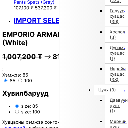
(220)
Pants Spats (Gray)
107,100
₮
537,200
₮
Гадуур
хувцас
IMPORT SELECT
(39)
Хослол
EMPORIO ARMANI Long Pants
(3)
(White)
Дүрэмт
хувцас
1,007,200
₮
81% OFF
201,100
₮
(1)
Нярайн
:
хувцас
Хэмжээ:
85
(38)
85
100
Цүнх
(3)
Хувилбарууд
Даавуун
цүнх
size: 85
(1)
size: 100
Мөрний
Хувцасны хэмжээ сонгохдоо
хэмжээ сонгох
цүнх
хүснэгтийг
сайтар нягталж, биеийн хэмжээтэйгээ