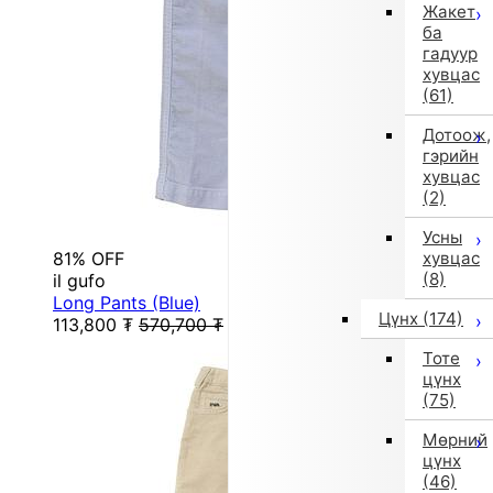
Жакет
ба
гадуур
хувцас
(61)
Дотоож,
гэрийн
хувцас
(2)
Усны
81% OFF
хувцас
(8)
il gufo
Long Pants (Blue)
Цүнх
(174)
113,800
₮
570,700
₮
Тоте
цүнх
(75)
Мөрний
цүнх
(46)