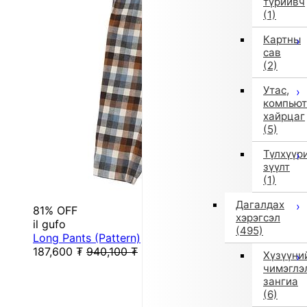
түрийвч
(1)
Картны
сав
(2)
Утас,
компьют
хайрцаг
(5)
Түлхүүр
зүүлт
(1)
Дагалдах
81% OFF
хэрэгсэл
il gufo
(495)
Long Pants (Pattern)
187,600
₮
940,100
₮
Хүзүүни
чимэглэ
зангиа
(6)