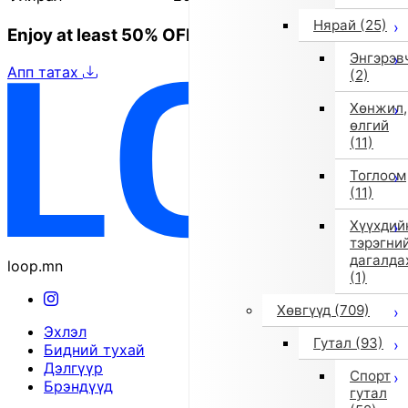
Нярай
(25)
Enjoy at least 50% OFF Tokyo fashion
Энгэрэв
Апп татах
(2)
Хөнжил,
өлгий
(11)
Тоглоом
(11)
Хүүхдий
тэрэгни
дагалда
loop.mn
(1)
Хөвгүүд
(709)
Эхлэл
Гутал
(93)
Бидний тухай
Дэлгүүр
Спорт
Брэндүүд
гутал