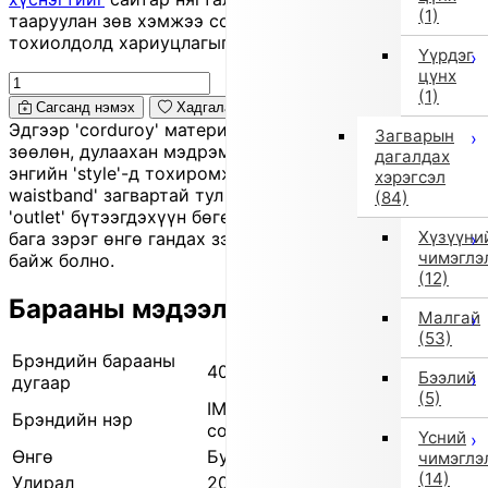
(1)
тааруулан зөв хэмжээ сонгоно уу, хувцас таарахгүй
тохиолдолд хариуцлагыг захиалагч өөрөө хүлээнэ.
Үүрдэг
цүнх
(1)
Сагсанд нэмэх
Хадгалах
Эдгээр 'corduroy' материалаар хийсэн өмд нь
Загварын
зөөлөн, дулаахан мэдрэмжтэй бөгөөд намар, өвлийн
дагалдах
энгийн 'style'-д тохиромжтой. Бүсэлхий нь 'elastic
хэрэгсэл
waistband' загвартай тул өмсөхөд эвтэйхэн. Энэ нь
(84)
'outlet' бүтээгдэхүүн бөгөөд жижиг зураас, үрчлээ,
Хүзүүни
бага зэрэг өнгө гандах зэрэг өчүүхэн дутагдалтай
чимэглэ
байж болно.
(12)
Барааны мэдээлэл
Малгай
(53)
Брэндийн барааны
400524041 09
Бээлий
дугаар
(5)
IMPORT SELECT (Импортын
Брэндийн нэр
сонголт)
Үсний
Өнгө
Бусад (9)
чимэглэ
(14)
Улирал
2025 оны намар/өвөл