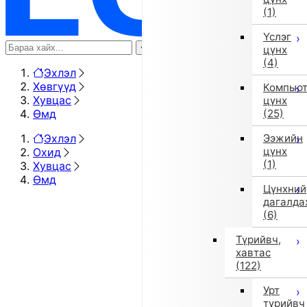
(1)
Үслэг
цүнх
(4)
Эхлэл
Хөвгүүд
Компью
Хувцас
цүнх
Өмд
(25)
Эхлэл
Ээжийн
цүнх
Охид
(1)
Хувцас
Өмд
Цүнхний
дагалда
(6)
Түрийвч,
хавтас
(122)
Урт
түрийвч