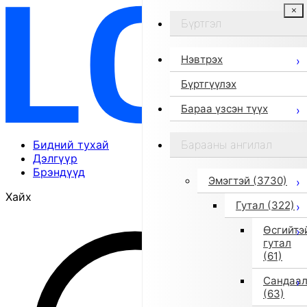
Бүртгэл
Нэвтрэх
Бүртгүүлэх
Бараа үзсэн түүх
Бидний тухай
Барааны ангилал
Дэлгүүр
Брэндүүд
Эмэгтэй
(3730)
Хайх
Гутал
(322)
Өсгийтэ
гутал
(61)
Сандаа
(63)