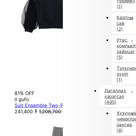
түрийвч
(1)
Картны
сав
(2)
Утас,
компьют
хайрцаг
(5)
Түлхүүр
зүүлт
(1)
Дагалдах
81% OFF
хэрэгсэл
il gufo
(495)
Suit Ensemble Two-Piece Set (Black)
241,400
₮
1,208,700
₮
Хүзүүни
чимэглэ
зангиа
(6)