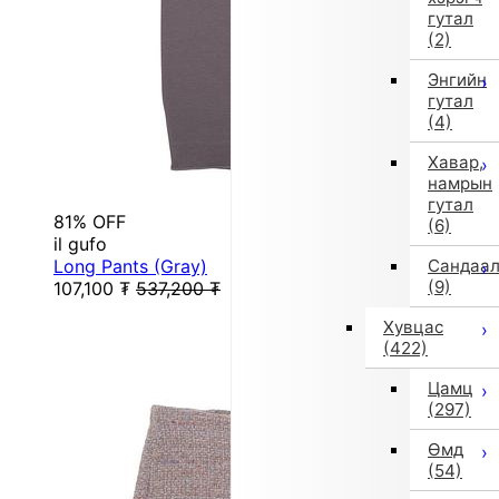
гутал
(2)
Энгийн
гутал
(4)
Хавар,
намрын
гутал
81% OFF
(6)
il gufo
Long Pants (Gray)
Сандаа
(9)
107,100
₮
537,200
₮
Хувцас
(422)
Цамц
(297)
Өмд
(54)