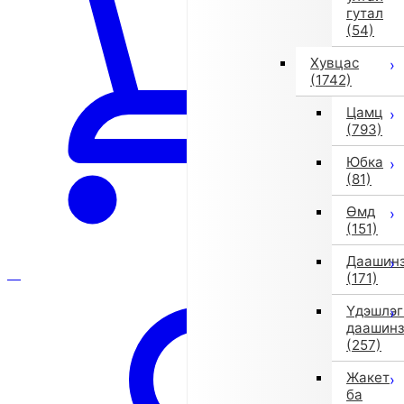
гутал
(54)
Хувцас
(1742)
Цамц
(793)
Юбка
(81)
Өмд
(151)
Даашин
(171)
Үдэшлэг
даашин
(257)
Жакет
ба