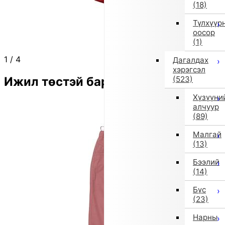
(18)
Түлхүүр
оосор
(1)
1
/
4
Дагалдах
хэрэгсэл
Ижил төстэй бараа
(523)
Хүзүүни
алчуур
(89)
Малгай
(13)
Бээлий
(14)
Бүс
(23)
Нарны