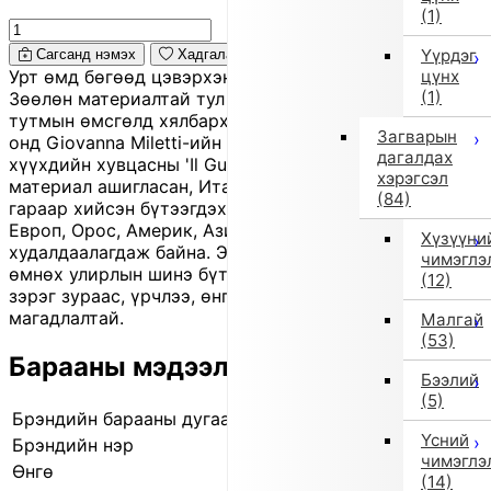
(1)
Үүрдэг
Сагсанд нэмэх
Хадгалах
цүнх
Урт өмд бөгөөд цэвэрхэн, даруухан силуэттэй.
(1)
Зөөлөн материалтай тул хөдөлгөөнд эвтэйхэн, өдөр
тутмын өмсгөлд хялбархан тохируулж болно. 1980
Загварын
онд Giovanna Miletti-ийн үүсгэн байгуулсан Италийн
дагалдах
хүүхдийн хувцасны 'Il Gufo' брэнд нь байгалийн
хэрэгсэл
материал ашигласан, Италийн хэв маяг шингэсэн
(84)
гараар хийсэн бүтээгдэхүүнээрээ танигдсан. Одоо
Европ, Орос, Америк, Ази зэрэг олон бүс нутагт
Хүзүүни
худалдаалагдаж байна. Энэ нь 'outlet' бараа тул
чимэглэ
өмнөх улирлын шинэ бүтээгдэхүүн байх боловч бага
(12)
зэрэг зураас, үрчлээ, өнгө жаахан бүдгэрсэн байх
магадлалтай.
Малгай
(53)
Барааны мэдээлэл
Бээлий
(5)
Брэндийн барааны дугаар
840507919 0001
Үсний
Брэндийн нэр
il gufo
чимэглэ
Өнгө
Бусад (1)
(14)