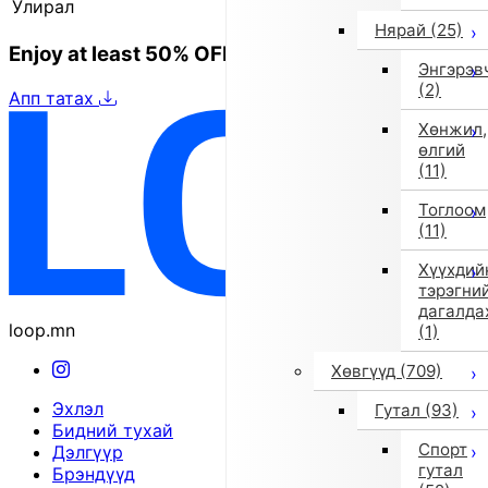
Улирал
2025 оны намар/өвөл
Нярай
(25)
Enjoy at least 50% OFF Tokyo fashion
Энгэрэв
(2)
Апп татах
Хөнжил,
өлгий
(11)
Тоглоом
(11)
Хүүхдий
тэрэгни
дагалда
loop.mn
(1)
Хөвгүүд
(709)
Эхлэл
Гутал
(93)
Бидний тухай
Спорт
Дэлгүүр
гутал
Брэндүүд