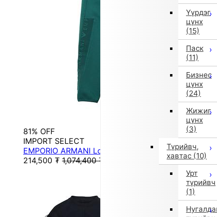
Үүрдэг
цүнх
(15)
Паск
(11)
Бизнес
цүнх
(24)
Жижиг
цүнх
(3)
81% OFF
IMPORT SELECT
Түрийвч,
EMPORIO ARMANI Long Pants
хавтас
(10)
214,500
₮
1,074,400
₮
Урт
түрийвч
(1)
Нугалда