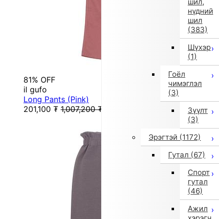
шил,
нүдний
шил
(383)
Шүхэр
(1)
Гоёл
81% OFF
чимэглэл
il gufo
(3)
Long Pants (Pink)
201,100
₮
1,007,200
₮
Зүүлт
(3)
Эрэгтэй
(1172)
Гутал
(67)
Спорт
гутал
(46)
Ажил
хэрэгч