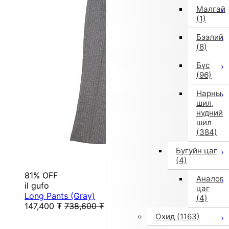
Малгай
(1)
Бээлий
(8)
Бүс
(96)
Нарны
шил,
нүдний
шил
(384)
Бугуйн цаг
(4)
81% OFF
Аналог
il gufo
цаг
Long Pants (Gray)
(4)
147,400
₮
738,600
₮
Охид
(1163)