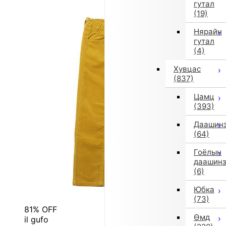
гутал
(19)
Нярайн
гутал
(4)
Хувцас
(837)
Цамц
(393)
Даашин
(64)
Гоёлын
даашин
(6)
Юбка
(73)
81% OFF
Өмд
il gufo