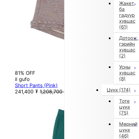
Жакет
ба
гадуур
хувцас
(61)
Дотоож,
гэрийн
хувцас
(2)
Усны
81% OFF
хувцас
(8)
il gufo
Short Pants (Pink)
Цүнх
(174)
241,400
₮
1,208,700
₮
Тоте
цүнх
(75)
Мөрний
цүнх
(46)