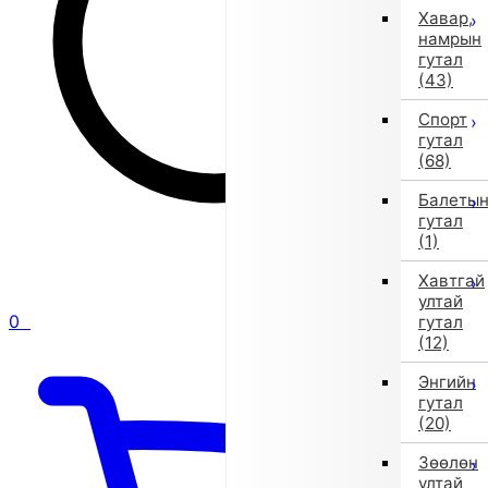
Хавар,
намрын
гутал
(43)
Спорт
гутал
(68)
Балеты
гутал
(1)
Хавтгай
ултай
0
гутал
(12)
Энгийн
гутал
(20)
Зөөлөн
ултай