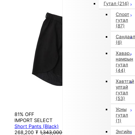
Гутал
(214)
Спорт
гутал
(87)
Сандаа
(6)
Хавар,
намрын
гутал
(44)
Хавтгай
ултай
гутал
(53)
Усны
81% OFF
гутал
IMPORT SELECT
(1)
Short Pants (Black)
Энгийн
268,200
₮
1,343,000
₮