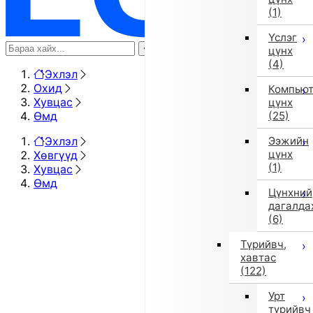
(1)
Үслэг
цүнх
(4)
Эхлэл
Охид
Компью
Хувцас
цүнх
Өмд
(25)
Эхлэл
Ээжийн
цүнх
Хөвгүүд
(1)
Хувцас
Өмд
Цүнхний
дагалда
(6)
Түрийвч,
хавтас
(122)
Урт
түрийвч