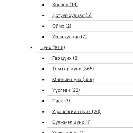
Хослол
(16)
Дотуур хувцас
(5)
Оймс
(2)
Усны хувцас
(7)
Цүнх
(1018)
Гар цүнх
(8)
Том гар цүнх
(365)
Мөрний цүнх
(559)
Үүргэвч
(22)
Паск
(7)
Үдэшлэгийн цүнх
(20)
Сүлжмэл цүнх
(1)
Үслэг цүнх
(4)