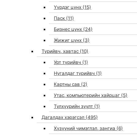
Үүрдэг цүнх
(15)
Паск
(11)
Бизнес цүнх
(24)
Жижиг цүнх
(3)
Түрийвч, хавтас
(10)
Урт түрийвч
(1)
Нугалдаг түрийвч
(1)
Картны сав
(2)
Утас, компьютерийн хайрцаг
(5)
Түлхүүрийн зүүлт
(1)
Дагалдах хэрэгсэл
(495)
Хүзүүний чимэглэл, зангиа
(6)