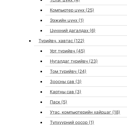
Компьютер цүнх
(25)
Ээжийн цүнх
(1)
Цүнхний дагалдах
(6)
Түрийвч, хавтас
(122)
Урт түрийвч
(45)
Нугалдаг түрийвч
(23)
Том түрийвч
(24)
Зоосны сав
(3)
0
Картны сав
(3)
Паск
(5)
Утас, компьютерийн хайрцаг
(18)
Түлхүүрний оосор
(1)