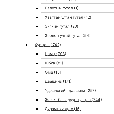
Балетын гутал
(1)
Хавтгай ултай гутал
(12)
Энгийн гутал
(20)
Зөөлөн ултай гутал
(54)
Хувцас
(1742)
Цамц
(793)
Юбка
(81)
Өмд
(151)
Даашинз
(171)
Үдэшлэгийн даашинз
(257)
Жакет ба гадуур хувцас
(244)
Дүрэмт хувцас
(15)