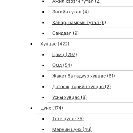
Ажил хэрэгч гутал
(2)
Энгийн гутал
(4)
Хавар, намрын гутал
(6)
Сандаал
(9)
Хувцас
(422)
Цамц
(297)
Өмд
(54)
Жакет ба гадуур хувцас
(61)
Дотоож, гэрийн хувцас
(2)
Усны хувцас
(8)
Цүнх
(174)
Тоте цүнх
(75)
Мөрний цүнх
(46)