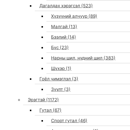
Дагалдах хэрэгсэл
(523)
Хүзүүний алчуур
(89)
Малгай
(13)
Бээлий
(14)
Бүс
(23)
Нарны шил, нүдний шил
(383)
Шүхэр
(1)
Гоёл чимэглэл
(3)
Зүүлт
(3)
Эрэгтэй
(1172)
Гутал
(67)
Спорт гутал
(46)