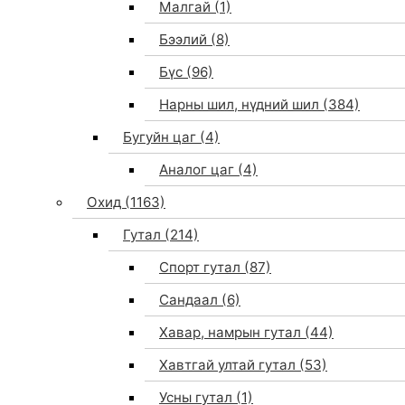
Малгай
(1)
Бээлий
(8)
Бүс
(96)
Нарны шил, нүдний шил
(384)
Бугуйн цаг
(4)
Аналог цаг
(4)
Охид
(1163)
Гутал
(214)
Спорт гутал
(87)
Сандаал
(6)
Хавар, намрын гутал
(44)
Хавтгай ултай гутал
(53)
Усны гутал
(1)