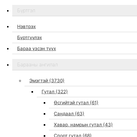
Бүртгэл
Нэвтрэх
Бүртгүүлэх
Бараа үзсэн түүх
Бидний тухай
Барааны ангилал
Дэлгүүр
Брэндүүд
Эмэгтэй
(3730)
Хайх
Гутал
(322)
Өсгийтэй гутал
(61)
Сандаал
(63)
Хавар, намрын гутал
(43)
Спорт гутал
(68)