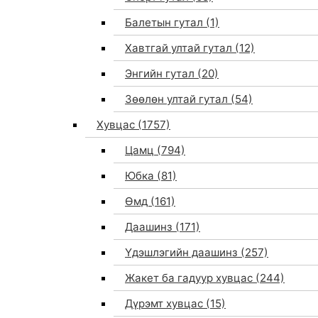
Балетын гутал
(1)
Хавтгай ултай гутал
(12)
Энгийн гутал
(20)
Зөөлөн ултай гутал
(54)
Хувцас
(1757)
Цамц
(794)
Юбка
(81)
Өмд
(161)
Даашинз
(171)
Үдэшлэгийн даашинз
(257)
Жакет ба гадуур хувцас
(244)
Дүрэмт хувцас
(15)