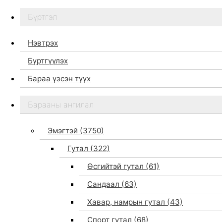
Бүртгэл
Нэвтрэх
Бүртгүүлэх
Бараа үзсэн түүх
Бидний тухай
Барааны ангилал
Дэлгүүр
Брэндүүд
Эмэгтэй
(3750)
Хайх
Гутал
(322)
Өсгийтэй гутал
(61)
Сандаал
(63)
Хавар, намрын гутал
(43)
Спорт гутал
(68)