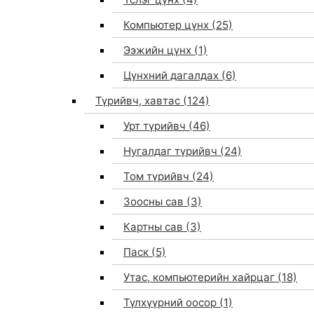
Компьютер цүнх
(25)
Ээжийн цүнх
(1)
Цүнхний дагалдах
(6)
Түрийвч, хавтас
(124)
Урт түрийвч
(46)
Нугалдаг түрийвч
(24)
Том түрийвч
(24)
Зоосны сав
(3)
0
Картны сав
(3)
Паск
(5)
Утас, компьютерийн хайрцаг
(18)
Түлхүүрний оосор
(1)