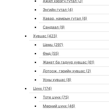
Ажил хэрэгч гутал
(2)
Энгийн гутал
(4)
Хавар, намрын гутал
(6)
Сандаал
(9)
Хувцас
(423)
Цамц
(297)
Өмд
(55)
Жакет ба гадуур хувцас
(61)
Дотоож, гэрийн хувцас
(2)
Усны хувцас
(8)
Цүнх
(174)
Тоте цүнх
(75)
Мөрний цүнх
(46)