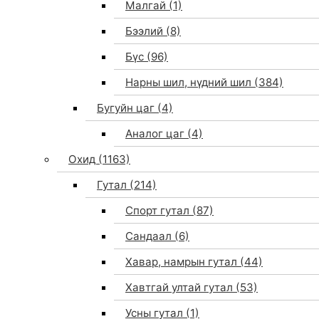
Малгай
(1)
Бээлий
(8)
Бүс
(96)
Нарны шил, нүдний шил
(384)
Бугуйн цаг
(4)
Аналог цаг
(4)
Охид
(1163)
Гутал
(214)
Спорт гутал
(87)
Сандаал
(6)
Хавар, намрын гутал
(44)
Хавтгай ултай гутал
(53)
Усны гутал
(1)