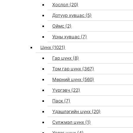
Хослол
(20)
Дотуур хувцас
(5)
Оймс
(2)
Усны хувцас
(7)
Цүнх
(1021)
Гар цүнх
(8)
Том гар цүнх
(367)
Мөрний цүнх
(560)
Үүргэвч
(22)
Паск
(7)
Үдэшлэгийн цүнх
(20)
Сүлжмэл цүнх
(1)
Үслэг цүнх
(4)