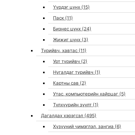
Үүрдэг цүнх
(15)
Паск
(11)
Бизнес цүнх
(24)
Жижиг цүнх
(3)
Түрийвч, хавтас
(11)
Урт түрийвч
(2)
Нугалдаг түрийвч
(1)
Картны сав
(2)
Утас, компьютерийн хайрцаг
(5)
Түлхүүрийн зүүлт
(1)
Дагалдах хэрэгсэл
(495)
Хүзүүний чимэглэл, зангиа
(6)