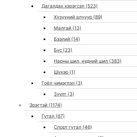
Дагалдах хэрэгсэл
(523)
Хүзүүний алчуур
(89)
Малгай
(13)
Бээлий
(14)
Бүс
(23)
Нарны шил, нүдний шил
(383)
Шүхэр
(1)
Гоёл чимэглэл
(3)
Зүүлт
(3)
Эрэгтэй
(1174)
Гутал
(67)
Спорт гутал
(46)