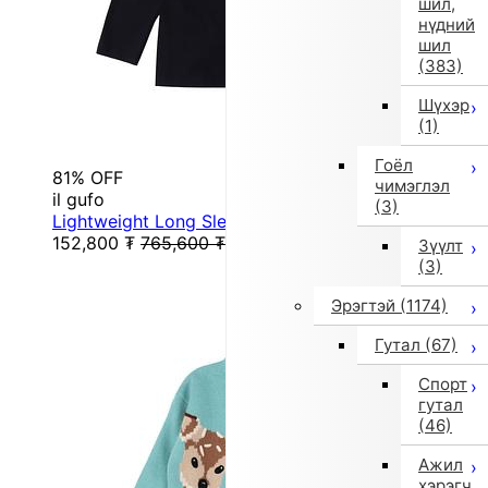
шил,
нүдний
шил
(383)
Шүхэр
(1)
Гоёл
81% OFF
чимэглэл
il gufo
(3)
Lightweight Long Sleeve T-Shirt (Black)
152,800
₮
765,600
₮
Зүүлт
(3)
Эрэгтэй
(1174)
Гутал
(67)
Спорт
гутал
(46)
Ажил
хэрэгч