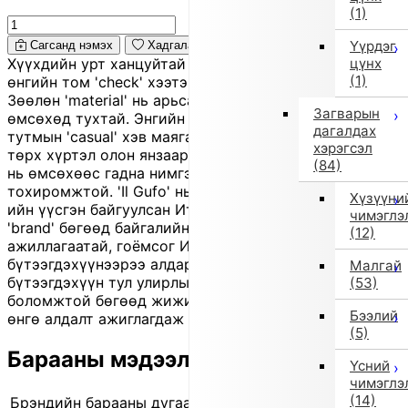
(1)
Үүрдэг
Сагсанд нэмэх
Хадгалах
цүнх
Хүүхдийн урт ханцуйтай энэ 'shirt' нь хар-цагаан
(1)
өнгийн том 'check' хээтэй, нүдэнд тусах загвартай.
Зөөлөн 'material' нь арьсанд эвтэйхэн мэдрэгдэж,
Загварын
өмсөхөд тухтай. Энгийн 'silhouette'-той тул өдөр
дагалдах
тутмын 'casual' хэв маягаас эхлээд илүү цэмцгэр
хэрэгсэл
төрх хүртэл олон янзаар хослуулж болно. Ганцааранг
(84)
нь өмсөхөөс гадна нимгэн давхарлаж өмсөхөд
тохиромжтой. 'Il Gufo' нь 1980 онд Giovanna Miletti-
Хүзүүни
ийн үүсгэн байгуулсан Италийн хүүхдийн хувцасны
чимэглэ
'brand' бөгөөд байгалийн 'material' ашигласан, гар
(12)
ажиллагаатай, гоёмсог Италийн хэв маягийн
бүтээгдэхүүнээрээ алдартай. Энэ нь 'outlet'
Малгай
бүтээгдэхүүн тул улирлын үлдэгдэл шинэ бараа байх
(53)
боломжтой бөгөөд жижиг зураас, үрчлээ, бага зэрэг
Бээлий
өнгө алдалт ажиглагдаж болно.
(5)
Барааны мэдээлэл
Үсний
чимэглэ
(14)
Брэндийн барааны дугаар
840323016 0001