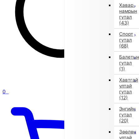
Хавар,
намрын
гутал
(43)
Спорт
гутал
(68)
Балеты
гутал
(1)
Хавтгай
ултай
0
гутал
(12)
Энгийн
гутал
(20)
Зөөлөн
ултай