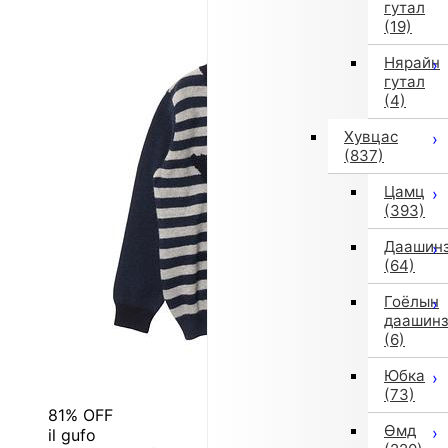
гутал
(19)
Нярайн
гутал
(4)
Хувцас
(837)
Цамц
(393)
Даашин
(64)
Гоёлын
даашин
(6)
Юбка
(73)
81% OFF
Өмд
il gufo