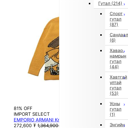
Гутал
(214)
Спорт
гутал
(87)
Сандаа
(6)
Хавар,
намрын
гутал
(44)
Хавтгай
ултай
гутал
(53)
Усны
81% OFF
гутал
IMPORT SELECT
(1)
EMPORIO ARMANI Knit Sweater (Inner) (Orange)
Энгийн
272,600
₮
1,364,900
₮