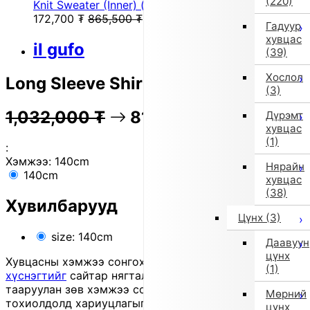
(220)
Knit Sweater (Inner) (Navy)
172,700
₮
865,500
₮
Гадуур
хувцас
il gufo
(39)
Хослол
Long Sleeve Shirt (Black)
(3)
1,032,000
₮
81% OFF
206,000
₮
Дүрэмт
хувцас
(1)
:
Хэмжээ:
140cm
Нярайн
140cm
хувцас
(38)
Хувилбарууд
Цүнх
(3)
size: 140cm
Даавуун
цүнх
Хувцасны хэмжээ сонгохдоо
хэмжээ сонгох
(1)
хүснэгтийг
сайтар нягталж, биеийн хэмжээтэйгээ
тааруулан зөв хэмжээ сонгоно уу, хувцас таарахгүй
Мөрний
тохиолдолд хариуцлагыг захиалагч өөрөө хүлээнэ.
цүнх