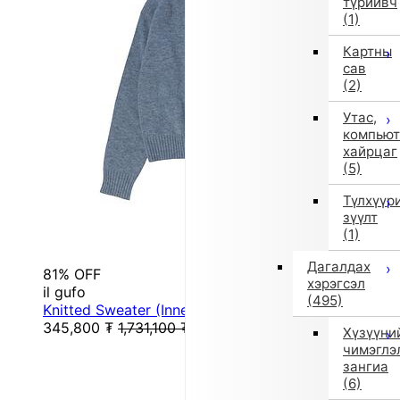
түрийвч
(1)
Картны
сав
(2)
Утас,
компьют
хайрцаг
(5)
Түлхүүр
зүүлт
(1)
Дагалдах
81% OFF
хэрэгсэл
il gufo
(495)
Knitted Sweater (Inner) (Blue)
345,800
₮
1,731,100
₮
Хүзүүни
чимэглэ
зангиа
(6)