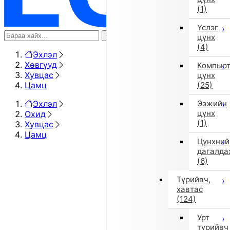
(1)
Үслэг
цүнх
(4)
Эхлэл
Хөвгүүд
Компью
Хувцас
цүнх
Цамц
(25)
Эхлэл
Ээжийн
цүнх
Охид
(1)
Хувцас
Цамц
Цүнхний
дагалда
(6)
Түрийвч,
хавтас
(124)
Урт
түрийвч