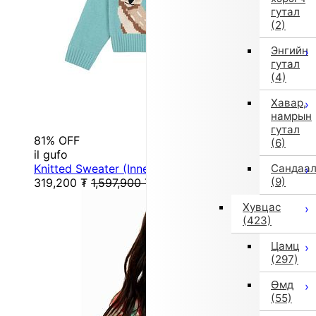
гутал
(2)
Энгийн
гутал
(4)
Хавар,
намрын
гутал
81% OFF
(6)
il gufo
Knitted Sweater (Inner) (Blue)
Сандаа
(9)
319,200
₮
1,597,900
₮
Хувцас
(423)
Цамц
(297)
Өмд
(55)