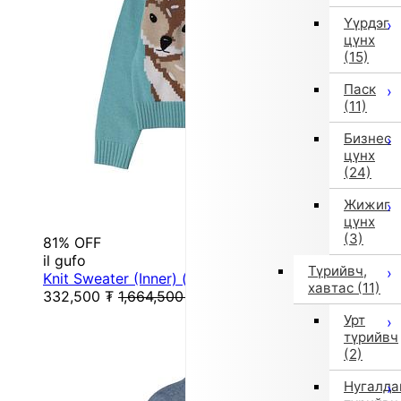
Үүрдэг
цүнх
(15)
Паск
(11)
Бизнес
цүнх
(24)
Жижиг
цүнх
(3)
81% OFF
il gufo
Түрийвч,
Knit Sweater (Inner) (Blue)
хавтас
(11)
332,500
₮
1,664,500
₮
Урт
түрийвч
(2)
Нугалда