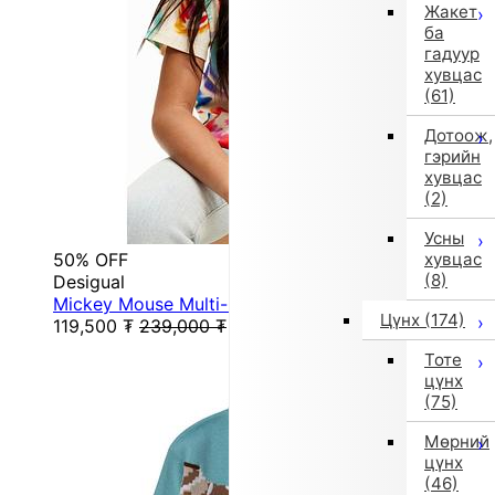
Жакет
ба
гадуур
хувцас
(61)
Дотоож,
гэрийн
хувцас
(2)
Усны
50% OFF
хувцас
(8)
Desigual
Mickey Mouse Multi-Color T-Shirt (White)
Цүнх
(174)
119,500
₮
239,000
₮
Тоте
цүнх
(75)
Мөрний
цүнх
(46)