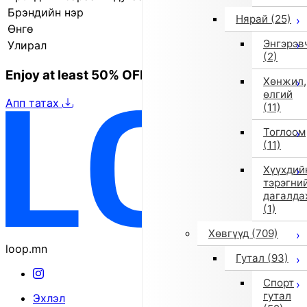
Брэндийн нэр
il gufo (Ил Гуфо)
Нярай
(25)
Өнгө
Бусад (1)
Энгэрэв
Улирал
2025 оны намар/өвөл
(2)
Enjoy at least 50% OFF Tokyo fashion
Хөнжил,
өлгий
Апп татах
(11)
Тоглоом
(11)
Хүүхдий
тэрэгни
дагалда
(1)
Хөвгүүд
(709)
loop.mn
Гутал
(93)
Спорт
гутал
Эхлэл