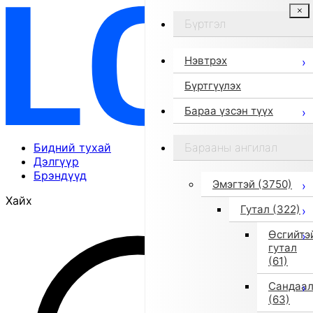
Бүртгэл
Нэвтрэх
Бүртгүүлэх
Бараа үзсэн түүх
Бидний тухай
Барааны ангилал
Дэлгүүр
Брэндүүд
Эмэгтэй
(3750)
Хайх
Гутал
(322)
Өсгийтэ
гутал
(61)
Сандаа
(63)