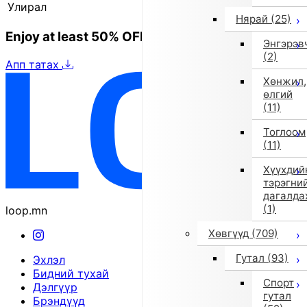
Улирал
2025 оны намар/өвөл
Нярай
(25)
Enjoy at least 50% OFF Tokyo fashion
Энгэрэв
(2)
Апп татах
Хөнжил,
өлгий
(11)
Тоглоом
(11)
Хүүхдий
тэрэгни
дагалда
(1)
loop.mn
Хөвгүүд
(709)
Гутал
(93)
Эхлэл
Бидний тухай
Спорт
Дэлгүүр
гутал
Брэндүүд