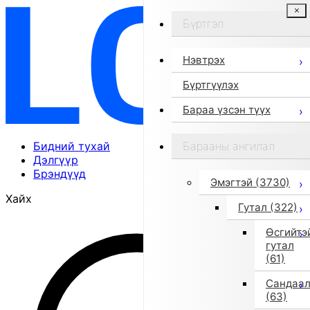
Бүртгэл
Нэвтрэх
Бүртгүүлэх
Бараа үзсэн түүх
Бидний тухай
Барааны ангилал
Дэлгүүр
Брэндүүд
Эмэгтэй
(3730)
Хайх
Гутал
(322)
Өсгийтэ
гутал
(61)
Сандаа
(63)