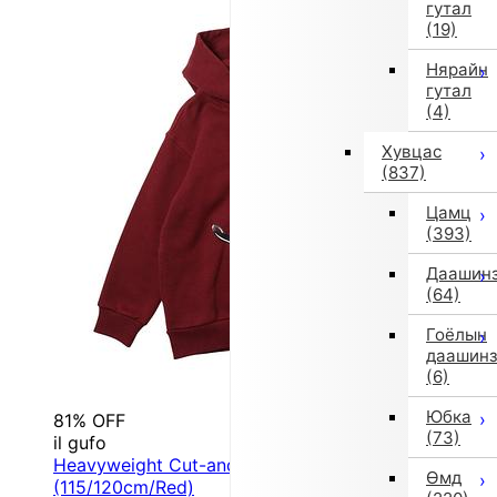
гутал
(19)
Нярайн
гутал
(4)
Хувцас
(837)
Цамц
(393)
Даашин
(64)
Гоёлын
даашин
(6)
Юбка
81% OFF
(73)
il gufo
Heavyweight Cut-and-Sew Sweatshirt
Өмд
(115/120cm/Red)