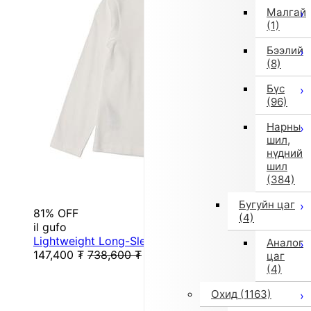
Малгай
(1)
Бээлий
(8)
Бүс
(96)
Нарны
шил,
нүдний
шил
(384)
Бугуйн цаг
81% OFF
(4)
il gufo
Lightweight Long-Sleeve T-Shirt (130 cm / White)
Аналог
147,400
₮
738,600
₮
цаг
(4)
Охид
(1163)