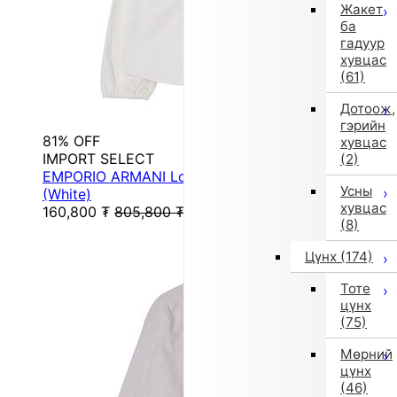
Жакет
ба
гадуур
хувцас
(61)
Дотоож,
гэрийн
81% OFF
хувцас
IMPORT SELECT
(2)
EMPORIO ARMANI Long-Sleeve Shirt Blouse
Усны
(White)
хувцас
160,800
₮
805,800
₮
(8)
Цүнх
(174)
Тоте
цүнх
(75)
Мөрний
цүнх
(46)