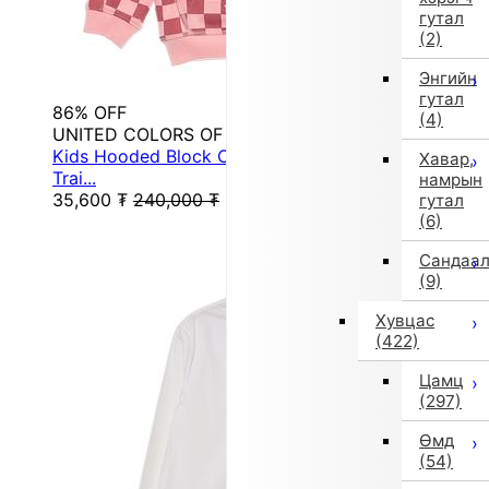
гутал
(2)
Энгийн
гутал
86% OFF
(4)
UNITED COLORS OF BENETTON.
Kids Hooded Block Check Front Pocket Sweat
Хавар,
Trai...
намрын
35,600
₮
240,000
₮
гутал
(6)
Сандаа
(9)
Хувцас
(422)
Цамц
(297)
Өмд
(54)