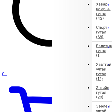
Хавар,
намрын
гутал
(43)
Спорт
гутал
(68)
Балеты
гутал
(1)
Хавтгай
ултай
0
гутал
(12)
Энгийн
гутал
(20)
Зөөлөн
ултай