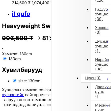
(220)
214,500
₮
1,074,400
₮
Гадуур
il gufo
хувцас
(39)
Heavyweight Sweater (Multicolor)
Хослол
(3)
906,500
₮
81% OFF
180,900
₮
Дүрэмт
хувцас
:
(1)
Хэмжээ:
130cm
130cm
Нярайн
хувцас
Хувилбарууд
(38)
Цүнх
(3)
size: 130cm
Даавуун
Хувцасны хэмжээ сонгохдоо
хэмжээ сонгох
цүнх
хүснэгтийг
сайтар нягталж, биеийн хэмжээтэйгээ
(1)
тааруулан зөв хэмжээ сонгоно уу, хувцас таарахгүй
тохиолдолд хариуцлагыг захиалагч өөрөө хүлээнэ.
Мөрний
цүнх