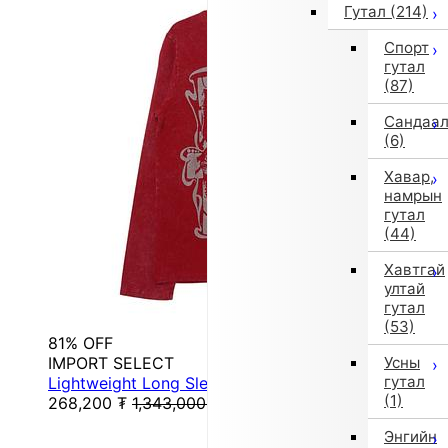
Гутал
(214)
Спорт
гутал
(87)
Сандаа
(6)
Хавар,
намрын
гутал
(44)
Хавтгай
ултай
гутал
(53)
81% OFF
IMPORT SELECT
Усны
гутал
Lightweight Long Sleeve T-Shirt (Red)
(1)
268,200
₮
1,343,000
₮
Энгийн