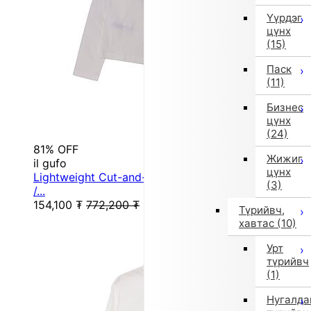
Үүрдэг
цүнх
(15)
Паск
(11)
Бизнес
цүнх
(24)
81% OFF
Жижиг
il gufo
цүнх
Lightweight Cut-and-Sew Long Sleeve T (150 cm
(3)
/...
154,100
₮
772,200
₮
Түрийвч,
хавтас
(10)
Урт
түрийвч
(1)
Нугалда