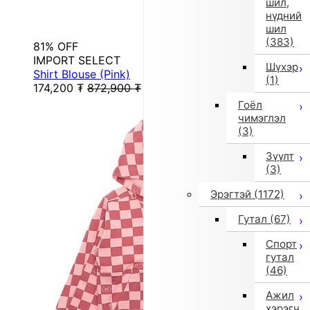
шил,
нүдний
шил
(383)
81% OFF
IMPORT SELECT
Шүхэр
Shirt Blouse (Pink)
(1)
174,200
₮
872,900
₮
Гоёл
чимэглэл
(3)
Зүүлт
(3)
Эрэгтэй
(1172)
Гутал
(67)
Спорт
гутал
(46)
Ажил
хэрэгч