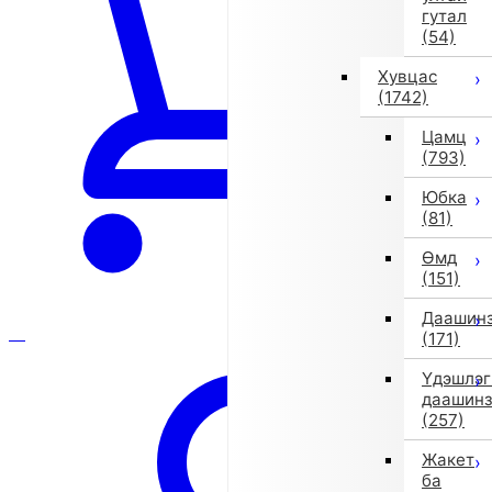
гутал
(54)
Хувцас
(1742)
Цамц
(793)
Юбка
(81)
Өмд
(151)
Даашин
(171)
Үдэшлэг
даашин
(257)
Жакет
ба