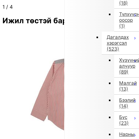
(18)
1
/
4
Түлхүүр
Ижил төстэй бараа
оосор
(1)
Дагалдах
хэрэгсэл
(523)
Хүзүүни
алчуур
(89)
Малгай
(13)
Бээлий
(14)
Бүс
(23)
Нарны