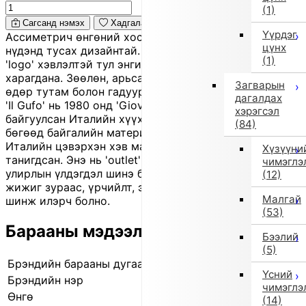
(1)
Сагсанд нэмэх
Хадгалах
Үүрдэг
Ассиметрич өнгөний хослолтой энэ 'sweatshirt' нь
цүнх
нүдэнд тусах дизайнтай. Цээжин хэсэгт нь жижиг
(1)
'logo' хэвлэлтэй тул энгийн хэрнээ загварлаг
харагдана. Зөөлөн, арьсанд таатай материалтай учир
Загварын
өдөр тутам болон гадуур гарахад өмсөхөд эвтэйхэн.
дагалдах
'Il Gufo' нь 1980 онд 'Giovanna Miletti' үүсгэн
хэрэгсэл
байгуулсан Италийн хүүхдийн хувцасны 'brand'
(84)
бөгөөд байгалийн материалаар гараар урласан,
Италийн цэвэрхэн хэв маягтай бүтээгдэхүүнээрээ
Хүзүүни
танигдсан. Энэ нь 'outlet' бүтээгдэхүүн тул ихэвчлэн
чимэглэ
улирлын үлдэгдэл шинэ бараа боловч заримд нь
(12)
жижиг зураас, үрчийлт, эсвэл өнгө бага зэрэг гандах
Малгай
шинж илэрч болно.
(53)
Барааны мэдээлэл
Бээлий
(5)
Брэндийн барааны дугаар
840222014 1
Үсний
Брэндийн нэр
il gufo
чимэглэ
Өнгө
Бусад (1)
(14)