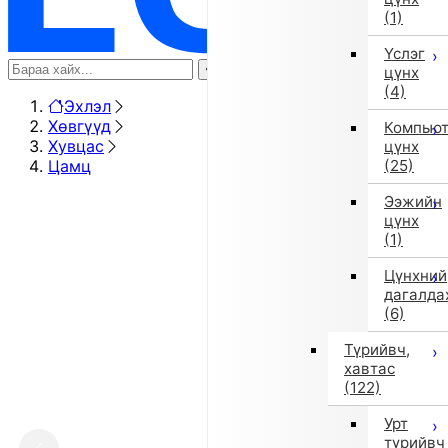
(1)
Үслэг
цүнх
(4)
Эхлэл
Хөвгүүд
Компью
Хувцас
цүнх
Цамц
(25)
Ээжийн
цүнх
(1)
Цүнхний
дагалда
(6)
Түрийвч,
хавтас
(122)
Урт
түрийвч