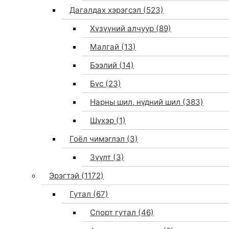
Дагалдах хэрэгсэл
(523)
Хүзүүний алчуур
(89)
Малгай
(13)
Бээлий
(14)
Бүс
(23)
Нарны шил, нүдний шил
(383)
Шүхэр
(1)
Гоёл чимэглэл
(3)
Зүүлт
(3)
Эрэгтэй
(1172)
Гутал
(67)
Спорт гутал
(46)