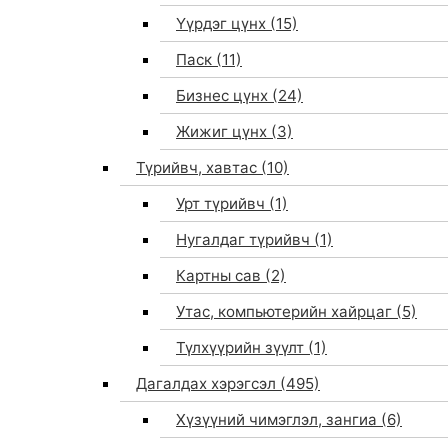
Үүрдэг цүнх
(15)
Паск
(11)
Бизнес цүнх
(24)
Жижиг цүнх
(3)
Түрийвч, хавтас
(10)
Урт түрийвч
(1)
Нугалдаг түрийвч
(1)
Картны сав
(2)
Утас, компьютерийн хайрцаг
(5)
Түлхүүрийн зүүлт
(1)
Дагалдах хэрэгсэл
(495)
Хүзүүний чимэглэл, зангиа
(6)