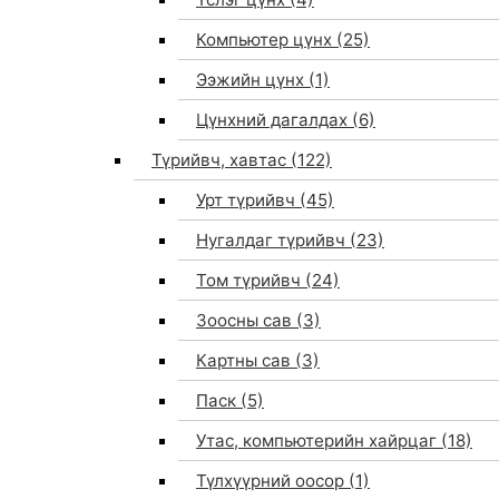
Компьютер цүнх
(25)
Ээжийн цүнх
(1)
Цүнхний дагалдах
(6)
Түрийвч, хавтас
(122)
Урт түрийвч
(45)
Нугалдаг түрийвч
(23)
Том түрийвч
(24)
Зоосны сав
(3)
0
Картны сав
(3)
Паск
(5)
Утас, компьютерийн хайрцаг
(18)
Түлхүүрний оосор
(1)