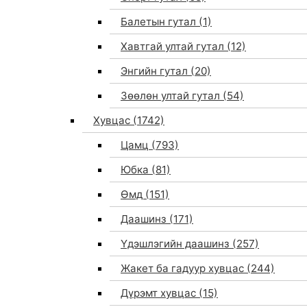
Балетын гутал
(1)
Хавтгай ултай гутал
(12)
Энгийн гутал
(20)
Зөөлөн ултай гутал
(54)
Хувцас
(1742)
Цамц
(793)
Юбка
(81)
Өмд
(151)
Даашинз
(171)
Үдэшлэгийн даашинз
(257)
Жакет ба гадуур хувцас
(244)
Дүрэмт хувцас
(15)