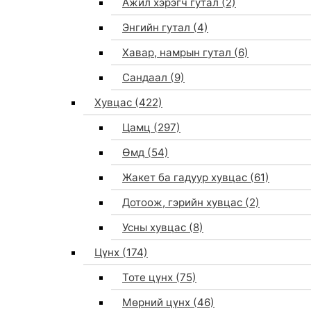
Ажил хэрэгч гутал
(2)
Энгийн гутал
(4)
Хавар, намрын гутал
(6)
Сандаал
(9)
Хувцас
(422)
Цамц
(297)
Өмд
(54)
Жакет ба гадуур хувцас
(61)
Дотоож, гэрийн хувцас
(2)
Усны хувцас
(8)
Цүнх
(174)
Тоте цүнх
(75)
Мөрний цүнх
(46)