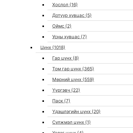
Хослол
(16)
Дотуур хувцас
(5)
Оймс
(2)
Усны хувцас
(7)
Цүнх
(1018)
Гар цүнх
(8)
Том гар цүнх
(365)
Мөрний цүнх
(559)
Үүргэвч
(22)
Паск
(7)
Үдэшлэгийн цүнх
(20)
Сүлжмэл цүнх
(1)
Үслэг цүнх
(4)