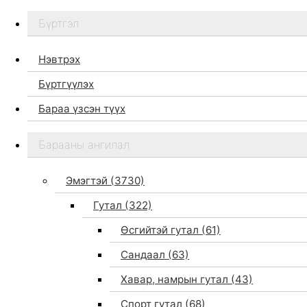
Бүртгэл
Нэвтрэх
Бүртгүүлэх
Бараа үзсэн түүх
Бидний тухай
Барааны ангилал
Дэлгүүр
Брэндүүд
Эмэгтэй
(3730)
Хайх
Гутал
(322)
Өсгийтэй гутал
(61)
Сандаал
(63)
Хавар, намрын гутал
(43)
Спорт гутал
(68)