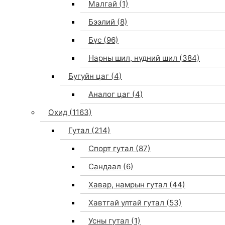
Малгай
(1)
Бээлий
(8)
Бүс
(96)
Нарны шил, нүдний шил
(384)
Бугуйн цаг
(4)
Аналог цаг
(4)
Охид
(1163)
Гутал
(214)
Спорт гутал
(87)
Сандаал
(6)
Хавар, намрын гутал
(44)
Хавтгай ултай гутал
(53)
Усны гутал
(1)