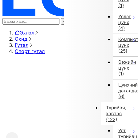
(1)
Үслэг
цүнх
(4)
Эхлэл
Охид
Компью
Гутал
цүнх
Спорт гутал
(25)
Ээжийн
цүнх
(1)
Цүнхний
дагалда
(6)
Түрийвч,
хавтас
(122)
Урт
түрийвч