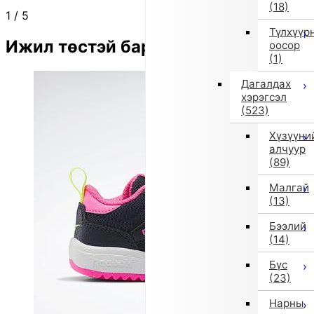
(18)
1
/
5
Түлхүүр
Ижил төстэй бараа
оосор
(1)
Дагалдах
хэрэгсэл
(523)
Хүзүүни
алчуур
(89)
Малгай
(13)
Бээлий
(14)
Бүс
(23)
Нарны