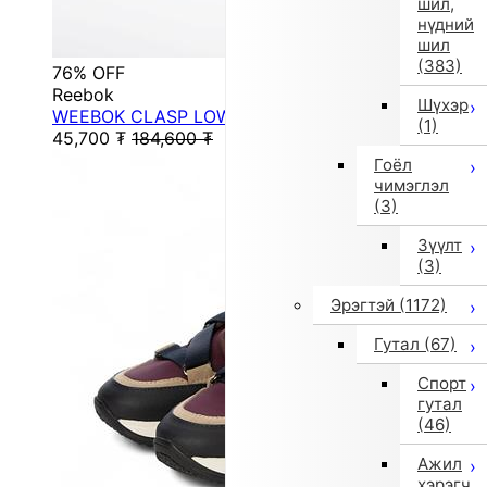
шил,
нүдний
шил
(383)
76% OFF
Reebok
Шүхэр
WEEBOK CLASP LOW (Vector Navy)
(1)
45,700
₮
184,600
₮
Гоёл
чимэглэл
(3)
Зүүлт
(3)
Эрэгтэй
(1172)
Гутал
(67)
Спорт
гутал
(46)
Ажил
хэрэгч