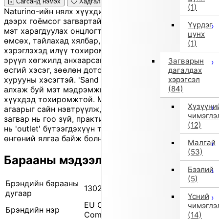
Сагсанд нэмэх
Хадгалах
(1)
Naturino-ийн нялх хүүхдийн намхан 'sneaker' нь хэлэн
дээрх гоёмсог загвартай бөгөөд арай том болсон
Үүрдэг
мэт харагдуулах онцлогтой. 'Velcro' хаалттай тул
цүнх
өмсөх, тайлахад хялбар, мөн 'side-gore' хийц нь
(1)
хэрэглэхэд илүү тохиромжтой. Хүүхдийн хөлийн
эрүүл хөгжилд анхаарсан загвар бөгөөд бат бөх
Загварын
өсгий хэсэг, зөөлөн дотор ул, уян гадна ул, өргөн
дагалдах
хэрэгсэл
хурууны хэсэгтэй. 'Sand Effect' ул нь элсэн дээр
(84)
алхаж буй мэт мэдрэмжийг зорьдог. 1-3 насны
хүүхдэд тохиромжтой. Материал нь арьс бөгөөд
Хүзүүни
агаарыг сайн нэвтрүүлж, уян хатан чанартай. Итали
чимэглэ
загвар нь гоо зүй, практик чанарыг хослуулсан. Энэ
(12)
нь 'outlet' бүтээгдэхүүн тул бага зэрэг зураас, үрчлээ,
өнгөний ялгаа байж болно.
Малгай
(53)
Барааны мэдээлэл
Бээлий
(5)
Брэндийн барааны
13028 0D03
дугаар
Үсний
EU Comfort Shoes (Европын
чимэглэ
Брэндийн нэр
Comfort Shoes)
(14)