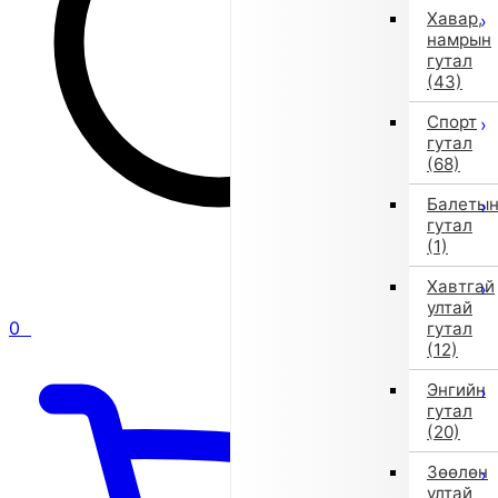
Хавар,
намрын
гутал
(43)
Спорт
гутал
(68)
Балеты
гутал
(1)
Хавтгай
ултай
0
гутал
(12)
Энгийн
гутал
(20)
Зөөлөн
ултай