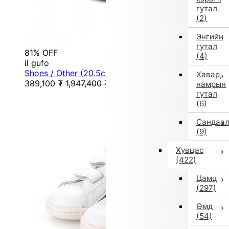
гутал
(2)
Энгийн
гутал
81% OFF
(4)
il gufo
Shoes / Other (20.5cm / Multicolor)
Хавар,
389,100
₮
1,947,400
₮
намрын
гутал
(6)
Сандаа
(9)
Хувцас
(422)
Цамц
(297)
Өмд
(54)