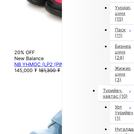
Үүрдэг
цүнх
(15)
Паск
(11)
Бизнес
цүнх
20% OFF
(24)
New Balance
NB YHMOC (LP2 (PINK/BLACK))
Жижиг
145,000
₮
181,300
₮
цүнх
(3)
Түрийвч,
хавтас
(10)
Урт
түрийвч
(1)
Нугалда