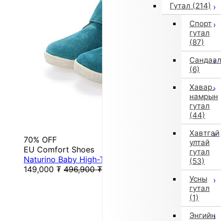
Гутал
(214)
Спорт
гутал
(87)
Сандаа
(6)
Хавар,
намрын
гутал
(44)
Хавтгай
70% OFF
ултай
EU Comfort Shoes
гутал
Naturino Baby High-Top Sneakers (Gray)
(53)
149,000
₮
496,900
₮
Усны
гутал
(1)
Энгийн