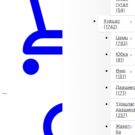
гутал
(54)
Хувцас
(1742)
Цамц
(793)
Юбка
(81)
Өмд
(151)
Даашин
(171)
Үдэшлэг
даашин
(257)
Жакет
ба