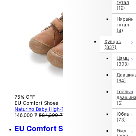
гутал
(19)
Нярайн
гутал
(4)
Хувцас
(837)
Цамц
(393)
Даашин
(64)
Гоёлын
75% OFF
даашин
EU Comfort Shoes
(6)
Naturino Baby High-Top Sneakers (Brown)
Юбка
146,000
₮
584,200
₮
(73)
EU Comfort Shoes
Өмд