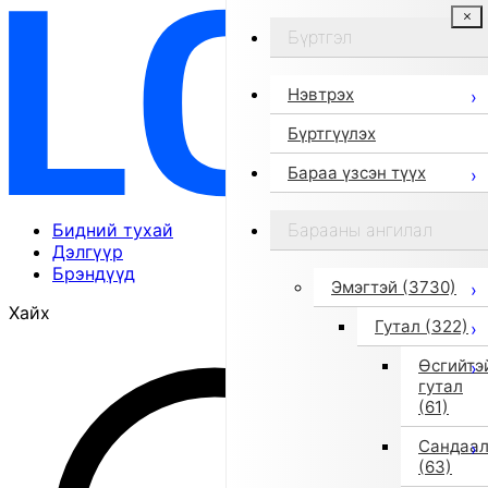
Бүртгэл
Нэвтрэх
Бүртгүүлэх
Бараа үзсэн түүх
Бидний тухай
Барааны ангилал
Дэлгүүр
Брэндүүд
Эмэгтэй
(3730)
Хайх
Гутал
(322)
Өсгийтэ
гутал
(61)
Сандаа
(63)