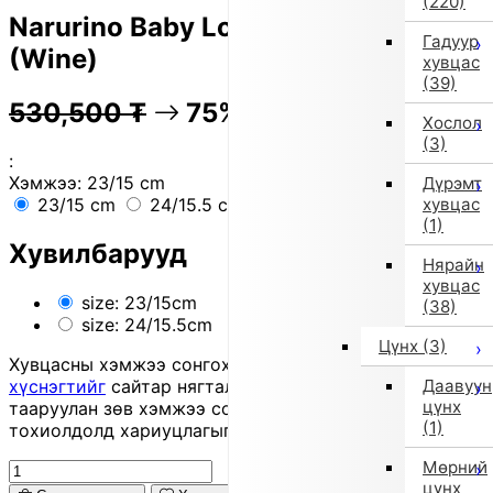
(220)
Narurino Baby Low-Cut Sneakers
Гадуур
(Wine)
хувцас
(39)
530,500
₮
75% OFF
132,600
₮
Хослол
(3)
:
Хэмжээ:
23/15 cm
Дүрэмт
хувцас
23/15 cm
24/15.5 cm
(1)
Хувилбарууд
Нярайн
хувцас
size: 23/15cm
(38)
size: 24/15.5cm
Цүнх
(3)
Хувцасны хэмжээ сонгохдоо
хэмжээ сонгох
Даавуун
хүснэгтийг
сайтар нягталж, биеийн хэмжээтэйгээ
цүнх
тааруулан зөв хэмжээ сонгоно уу, хувцас таарахгүй
(1)
тохиолдолд хариуцлагыг захиалагч өөрөө хүлээнэ.
Мөрний
цүнх