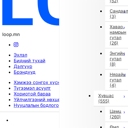
(52)
Сандаа
(3)
Хавар,
намрын
loop.mn
гутал
(26)
Энгийн
Эхлэл
гутал
Бидний тухай
(8)
Дэлгүүр
Брэндүүд
Нярайн
гутал
Хэмжээ сонгох хүснэгт
(4)
Түгээмэл асуулт
Хориотой бараа
Хувцас
Үйлчилгээний нөхцөл
(555)
Нууцлалын бодлого
Цамц
© 2026
(260)
Эхлэл
Өмд