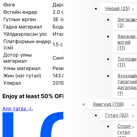
Өнгө
Дарсны улаан (0D03)
Нярай
(25)
Өсгийн өндөр
2.0 см
Гутлын өргөн
3E (өргөн)
Энгэрэв
(2)
Гадна материал
Бодит арьс
Үйлдвэрлэсэн улс
Итали
Хөнжил,
Платформын өндөр
өлгий
1.5 см
(см)
(11)
Дотор улны
Синтетик арьс
Тоглоом
материал
(11)
Улны материал
Резин
Жин (нэг гутал)
143.0 г
Хүүхдий
тэрэгни
Улирал
2019 оны намар/өвөл
дагалда
(1)
Enjoy at least 50% OFF Tokyo fashion
Хөвгүүд
(709)
Апп татах
Гутал
(93)
Спорт
гутал