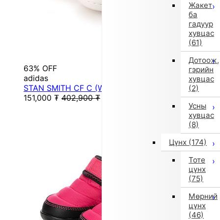
Жакет
ба
гадуур
хувцас
(61)
Дотоож,
63% OFF
гэрийн
adidas
хувцас
STAN SMITH CF C (WHITE)
(2)
151,000
₮
402,900
₮
Усны
хувцас
(8)
Цүнх
(174)
Тоте
цүнх
(75)
Мөрний
цүнх
(46)