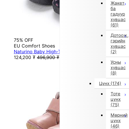
Жакет
ба
гадуур
хувцас
(61)
Дотоож,
75% OFF
гэрийн
EU Comfort Shoes
хувцас
Naturino Baby High-Top Sneakers (Black/Pink)
(2)
124,200
₮
496,900
₮
Усны
хувцас
(8)
Цүнх
(174)
Тоте
цүнх
(75)
Мөрний
цүнх
(46)