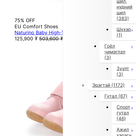
шил,
нүдний
шил
(383)
75% OFF
EU Comfort Shoes
Шүхэр
Naturino Baby High-Top Sneakers (Sky Blue)
(1)
125,900
₮
503,600
₮
Гоёл
чимэглэл
(3)
Зүүлт
(3)
Эрэгтэй
(1172)
Гутал
(67)
Спорт
гутал
(46)
Ажил
хэрэгч