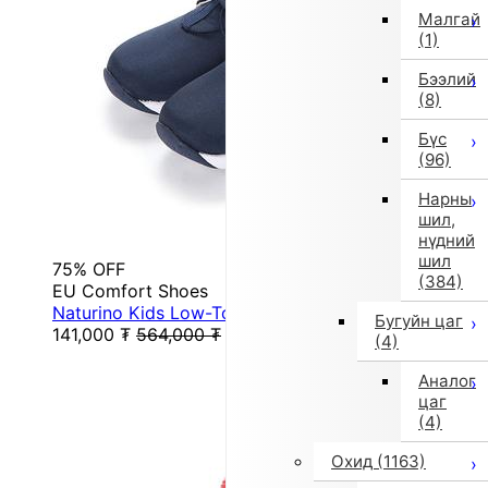
Малгай
(1)
Бээлий
(8)
Бүс
(96)
Нарны
шил,
нүдний
шил
75% OFF
(384)
EU Comfort Shoes
Naturino Kids Low-Top Sneakers (Navy)
Бугуйн цаг
141,000
₮
564,000
₮
(4)
Аналог
цаг
(4)
Охид
(1163)