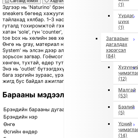
Сагсанд нэмэх
Хадгалах
(1)
Эдгээр нь 'Naturino' брэндийн нялх хүүхдийн low-cut
sneakers бөгөөд хажуугийн 'gore' хийцтэй тул өмсөж,
Үүрдэг
тайлахад хялбар. 1–3 насны хүүхдэд, ялангуяа анхны
цүнх
гуталд тохиромжтой гэж үздэг. Зөөлөн 'insole', уян
(1)
хатан 'sole', гүн 'counter', найдвартай бэхлэлт, өргөн
toe box нь хөлийн зөв хөгжилд дэмжлэг үзүүлнэ.
Загварын
Өнгө нь gray, материал нь genuine leather. 'Sand Effect
дагалдах
хэрэгсэл
System' нь элсэн дээр алхах мэт мэдрэмжийг
(84)
зорьсон загвар. Гоёмсог Итали хэв маягтай бөгөөд
хөнгөн, тухтай, өдөр тутам өмсөхөд тохиромжтой.
Хүзүүни
Энэ нь 'outlet' бүтээгдэхүүн тул хадгалалтын улмаас
чимэглэ
бага зэргийн зураас, үрэлт, үрчлээ эсвэл өнгөний
(12)
жигд бус байдал ажиглагдаж болно.
Малгай
Барааны мэдээлэл
(53)
Бээлий
Брэндийн барааны дугаар
7725-01 9103
(5)
Брэндийн нэр
EU Comfort Shoes
Үсний
Өнгө
Саарал (9103)
чимэглэ
Өсгийн өндөр
1.0 см
(14)