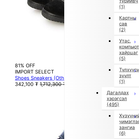
түрийвч
(1)
Картны
сав
(2)
Утас,
компьют
хайрцаг
(5)
81% OFF
Түлхүүр
IMPORT SELECT
зүүлт
Shoes Sneakers (Other)
(1)
342,100
₮
1,712,300
₮
Дагалдах
хэрэгсэл
(495)
Хүзүүни
чимэглэ
зангиа
(6)