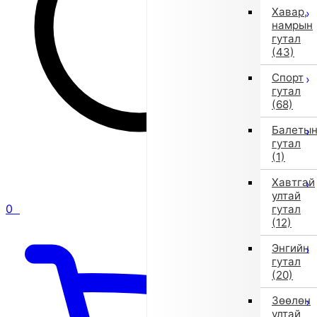
Хавар,
намрын
гутал
(43)
Спорт
гутал
(68)
Балеты
гутал
(1)
Хавтгай
ултай
0
гутал
(12)
Энгийн
гутал
(20)
Зөөлөн
ултай