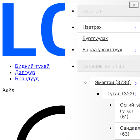
Бүртгэл
Нэвтрэх
Бүртгүүлэх
Бараа үзсэн түүх
Бидний тухай
Барааны ангилал
Дэлгүүр
Брэндүүд
Эмэгтэй
(3730)
Хайх
Гутал
(322)
Өсгийтэ
гутал
(61)
Сандаа
(63)