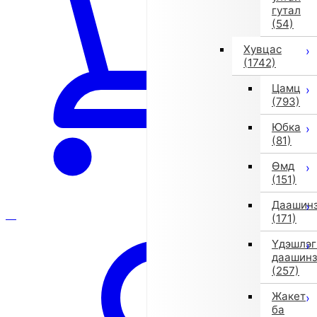
гутал
(54)
Хувцас
(1742)
Цамц
(793)
Юбка
(81)
Өмд
(151)
Даашин
(171)
Үдэшлэг
даашин
(257)
Жакет
ба