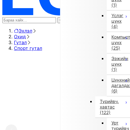
(1)
Үслэг
цүнх
(4)
Эхлэл
Охид
Компью
Гутал
цүнх
Спорт гутал
(25)
Ээжийн
цүнх
(1)
Цүнхний
дагалда
(6)
Түрийвч,
хавтас
(122)
Урт
түрийвч