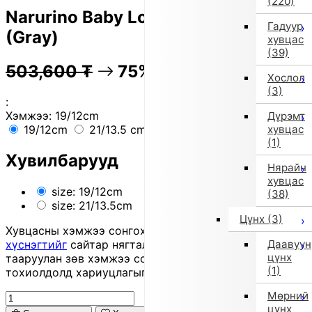
(220)
Narurino Baby Low-Cut Sneakers
Гадуур
(Gray)
хувцас
(39)
503,600
₮
75% OFF
125,900
₮
Хослол
(3)
:
Хэмжээ:
19/12cm
Дүрэмт
хувцас
19/12cm
21/13.5 cm
(1)
Хувилбарууд
Нярайн
хувцас
size: 19/12cm
(38)
size: 21/13.5cm
Цүнх
(3)
Хувцасны хэмжээ сонгохдоо
хэмжээ сонгох
Даавуун
хүснэгтийг
сайтар нягталж, биеийн хэмжээтэйгээ
цүнх
тааруулан зөв хэмжээ сонгоно уу, хувцас таарахгүй
(1)
тохиолдолд хариуцлагыг захиалагч өөрөө хүлээнэ.
Мөрний
цүнх