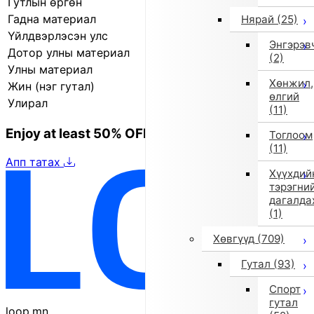
Гутлын өргөн
3E (өргөн)
Гадна материал
Жинхэнэ арьс
Нярай
(25)
Үйлдвэрлэсэн улс
Итали
Энгэрэв
Дотор улны материал
Хиймэл арьс
(2)
Улны материал
Резин
Хөнжил,
Жин (нэг гутал)
89.0 г
өлгий
Улирал
2019 оны намар/өвөл
(11)
Enjoy at least 50% OFF Tokyo fashion
Тоглоом
(11)
Апп татах
Хүүхдий
тэрэгни
дагалда
(1)
Хөвгүүд
(709)
Гутал
(93)
Спорт
гутал
loop.mn