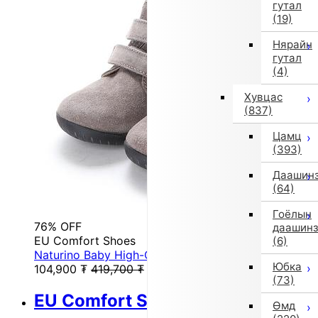
гутал
(19)
Нярайн
гутал
(4)
Хувцас
(837)
Цамц
(393)
Даашин
(64)
Гоёлын
76% OFF
даашин
EU Comfort Shoes
(6)
Naturino Baby High-Cut Sneakers (Gray)
Юбка
104,900
₮
419,700
₮
(73)
EU Comfort Shoes
Өмд