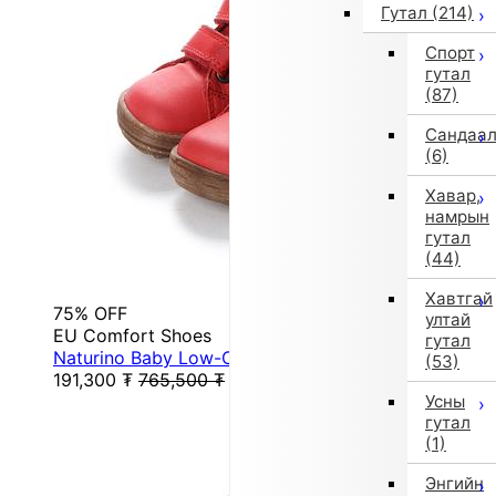
Гутал
(214)
Спорт
гутал
(87)
Сандаа
(6)
Хавар,
намрын
гутал
(44)
Хавтгай
75% OFF
ултай
EU Comfort Shoes
гутал
Naturino Baby Low-Cut Sneakers (Red)
(53)
191,300
₮
765,500
₮
Усны
гутал
(1)
Энгийн