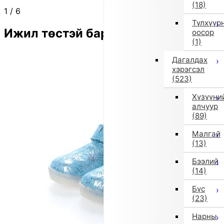
(18)
1
/
6
Түлхүүр
Ижил төстэй бараа
оосор
(1)
Дагалдах
хэрэгсэл
(523)
Хүзүүни
алчуур
(89)
Малгай
(13)
Бээлий
(14)
Бүс
(23)
Нарны