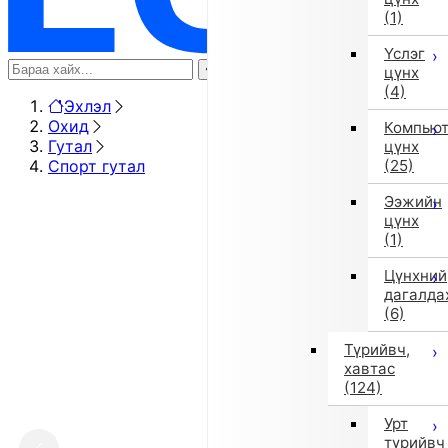
(1)
Үслэг
цүнх
(4)
Эхлэл
Охид
Компью
Гутал
цүнх
Спорт гутал
(25)
Ээжийн
цүнх
(1)
Цүнхний
дагалда
(6)
Түрийвч,
хавтас
(124)
Урт
түрийвч