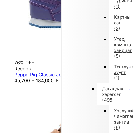
түрийвч
(1)
Картны
сав
(2)
Утас,
компьют
хайрцаг
(5)
76% OFF
Түлхүүр
Reebok
зүүлт
Peppa Pig Classic Jogger 3 1V Shoes (Purple)
(1)
45,700
₮
184,600
₮
Дагалдах
хэрэгсэл
(495)
Хүзүүни
чимэглэ
зангиа
(6)