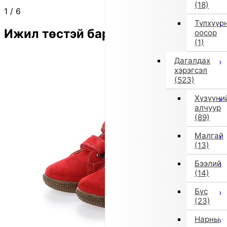
(18)
1
/
6
Түлхүүр
Ижил төстэй бараа
оосор
(1)
Дагалдах
хэрэгсэл
(523)
Хүзүүни
алчуур
(89)
Малгай
(13)
Бээлий
(14)
Бүс
(23)
Нарны