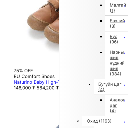
Малгай
(1)
Бээлий
(8)
Бүс
(96)
Нарны
шил,
нүдний
шил
75% OFF
(384)
EU Comfort Shoes
Naturino Baby High-Top Sneakers (Brown)
Бугуйн цаг
146,000
₮
584,200
₮
(4)
Аналог
цаг
(4)
Охид
(1163)