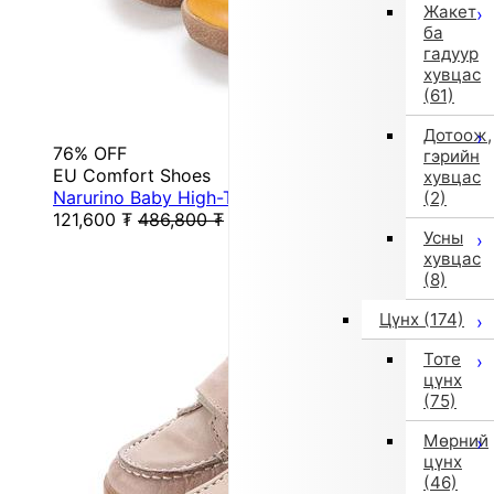
Жакет
ба
гадуур
хувцас
(61)
Дотоож,
76% OFF
гэрийн
EU Comfort Shoes
хувцас
Narurino Baby High-Top Sneakers (Light Brown)
(2)
121,600
₮
486,800
₮
Усны
хувцас
(8)
Цүнх
(174)
Тоте
цүнх
(75)
Мөрний
цүнх
(46)