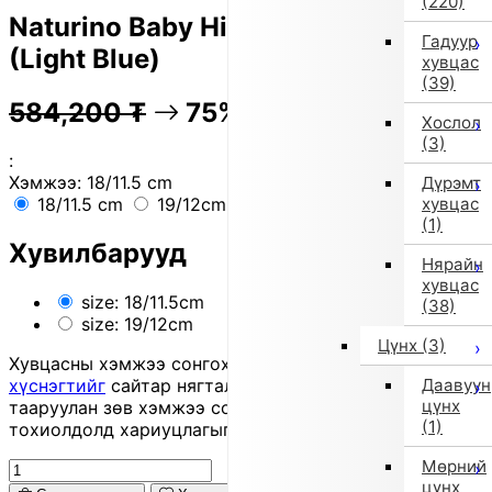
(220)
Naturino Baby High-Top Sneakers
Гадуур
(Light Blue)
хувцас
(39)
584,200
₮
75% OFF
146,000
₮
Хослол
(3)
:
Хэмжээ:
18/11.5 cm
Дүрэмт
хувцас
18/11.5 cm
19/12cm
(1)
Хувилбарууд
Нярайн
хувцас
size: 18/11.5cm
(38)
size: 19/12cm
Цүнх
(3)
Хувцасны хэмжээ сонгохдоо
хэмжээ сонгох
Даавуун
хүснэгтийг
сайтар нягталж, биеийн хэмжээтэйгээ
цүнх
тааруулан зөв хэмжээ сонгоно уу, хувцас таарахгүй
(1)
тохиолдолд хариуцлагыг захиалагч өөрөө хүлээнэ.
Мөрний
цүнх