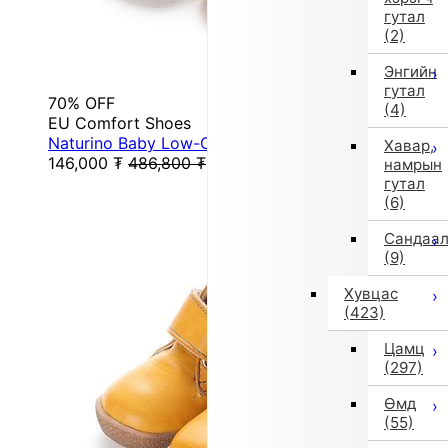
гутал
(2)
Энгийн
гутал
70% OFF
(4)
EU Comfort Shoes
Naturino Baby Low-Cut Sneakers (Pink)
Хавар,
146,000
₮
486,800
₮
намрын
гутал
(6)
Сандаа
(9)
Хувцас
(423)
Цамц
(297)
Өмд
(55)