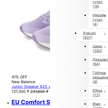
гутал
(19)
Нярайн
гутал
(4)
Хувцас
(837)
Цамц
(393)
Даашин
(64)
Гоёлын
41% OFF
даашин
New Balance
(6)
Junior Sneaker 625 v1 Lace GK625W (PURPLE)
Юбка
137,300
₮
231,600
₮
(73)
EU Comfort Shoes
Өмд