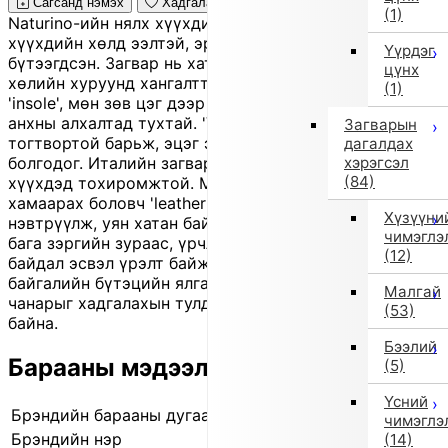
Сагсанд нэмэх
Хадгалах
(1)
Naturino-ийн нялх хүүхдийн өндөр 'sneakers' нь
хүүхдийн хөлд ээлтэй, эрүүл өсөлтийг дэмжихээр
Үүрдэг
бүтээгдсэн. Загвар нь хатуу 'counter', өндөр тайралт,
цүнх
хөлийн хуруунд хангалттай зайтай 'toe box', зөөлөн
(1)
'insole', мөн зөв цэг дээр нугарах 'sole'-той бөгөөд
анхны алхалтад тухтай. 'Velcro' бэхэлгээ нь хөлийг
Загварын
тогтвортой барьж, эцэг эхэд өмсгөхөд хялбар
дагалдах
хэрэгсэл
болгодог. Италийн загварын өнгө аястай, 1–3 насны
(84)
хүүхдэд тохиромжтой. Материал нь хувилбараасаа
хамаарах боловч 'leather' загварууд нь агаар сайн
Хүзүүни
нэвтрүүлж, уян хатан байдаг. Энэ нь 'outlet' бараа тул
чимэглэ
бага зэргийн зураас, үрчлээ, өнгөний жигд бус
(12)
байдал эсвэл үрэлт байж болно. Жинхэнэ 'leather' нь
байгалийн бүтэцийн ялгаатай байж болох бөгөөд
Малгай
чанарыг хадгалахын тулд норгохгүй байхыг зөвлөж
(53)
байна.
Бээлий
Барааны мэдээлэл
(5)
Үсний
Брэндийн барааны дугаар
10858 9106
чимэглэ
Брэндийн нэр
EU Comfort Shoes
(14)