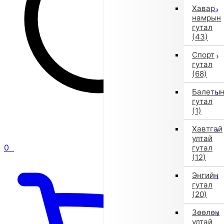
Хавар,
намрын
гутал
(43)
Спорт
гутал
(68)
Балеты
гутал
(1)
Хавтгай
ултай
0
гутал
(12)
Энгийн
гутал
(20)
Зөөлөн
ултай