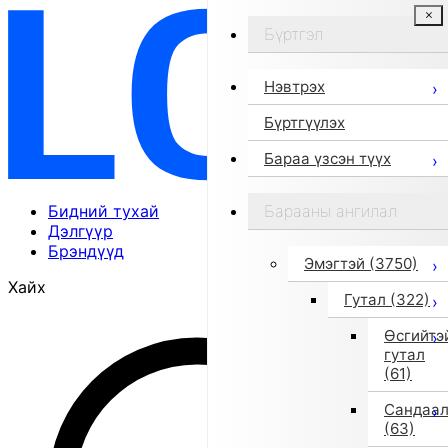
Бүртгэл
Нэвтрэх
Бүртгүүлэх
Бараа үзсэн түүх
Бидний тухай
Барааны ангилал
Дэлгүүр
Брэндүүд
Эмэгтэй
(3750)
Хайх
Гутал
(322)
Өсгийтэ
гутал
(61)
Сандаа
(63)