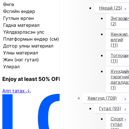
Өнгө
Цайвар цэнхэр (9106)
Нярай
(25)
Өсгийн өндөр
1.5 см
Гутлын өргөн
3E (өргөн)
Энгэрэв
(2)
Гадна материал
Жинхэнэ арьс
Үйлдвэрлэсэн улс
Итали
Хөнжил,
Платформын өндөр (см)
1.5 см
өлгий
(11)
Дотор улны материал
Синтетик арьс
Улны материал
Резин
Тоглоом
Жин (нэг гутал)
110.0 г
(11)
Улирал
2019 оны намар/өвөл
Хүүхдий
тэрэгни
Enjoy at least 50% OFF Tokyo fashion
дагалда
(1)
Апп татах
Хөвгүүд
(709)
Гутал
(93)
Спорт
гутал