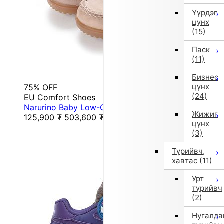
Үүрдэг
цүнх
(15)
Паск
(11)
Бизнес
цүнх
75% OFF
(24)
EU Comfort Shoes
Narurino Baby Low-Cut Sneakers (Gray)
Жижиг
125,900
₮
503,600
₮
цүнх
(3)
Түрийвч,
хавтас
(11)
Урт
түрийвч
(2)
Нугалда