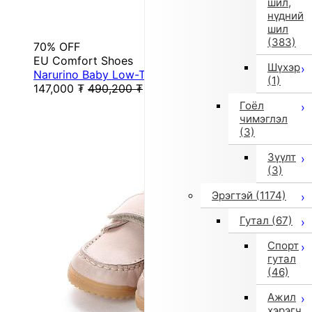
шил,
нүдний
шил
(383)
70% OFF
EU Comfort Shoes
Шүхэр
Narurino Baby Low-Top Sneakers (Red)
(1)
147,000
₮
490,200
₮
Гоёл
чимэглэл
(3)
Зүүлт
(3)
Эрэгтэй
(1174)
Гутал
(67)
Спорт
гутал
(46)
Ажил
хэрэгч