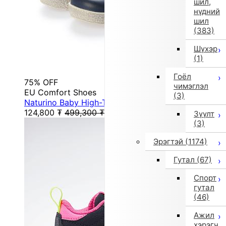
шил,
нүдний
шил
(383)
Шүхэр
(1)
Гоёл
75% OFF
чимэглэл
EU Comfort Shoes
(3)
Naturino Baby High-Top Sneakers (Navy)
124,800
₮
499,300
₮
Зүүлт
(3)
Эрэгтэй
(1174)
Гутал
(67)
Спорт
гутал
(46)
Ажил
хэрэгч