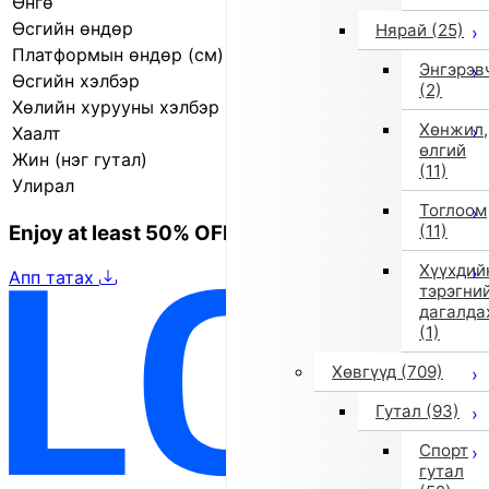
Өнгө
Бусад (2)
Өсгийн өндөр
2.0 см
Нярай
(25)
Платформын өндөр (см)
1.0 см
Энгэрэв
Өсгийн хэлбэр
Хавтгай өсгий
(2)
Хөлийн хурууны хэлбэр
Дугуй
Хөнжил,
Хаалт
Велкро
өлгий
Жин (нэг гутал)
280.0 г
(11)
Улирал
2025 оны намар/өвөл
Тоглоом
Enjoy at least 50% OFF Tokyo fashion
(11)
Хүүхдий
Апп татах
тэрэгни
дагалда
(1)
Хөвгүүд
(709)
Гутал
(93)
Спорт
гутал