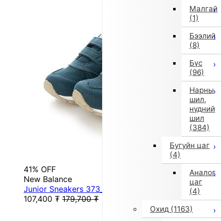
Малгай
(1)
Бээлий
(8)
Бүс
(96)
Нарны
шил,
нүдний
шил
(384)
Бугуйн цаг
(4)
41% OFF
Аналог
New Balance
цаг
Junior Sneakers 373_ IZ373W (GREEN)
(4)
107,400
₮
179,700
₮
Охид
(1163)