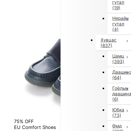
гутал
(19)
Нярайн
гутал
(4)
Хувцас
(837)
Цамц
(393)
Даашин
(64)
Гоёлын
даашин
(6)
Юбка
(73)
75% OFF
Өмд
EU Comfort Shoes