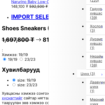
(220)
Narurino Baby Low-Cut Sneakers (Navy)
148,100
₮
592,500
₮
Гадуур
хувцас
IMPORT SELECT
(39)
Хослол
Shoes Sneakers (Other)
(3)
1,697,800
₮
81% OFF
339,200
₮
Дүрэмт
хувцас
(1)
:
Хэмжээ:
19/19
Нярайн
19/19
23/23
хувцас
(38)
Хувилбарууд
Цүнх
(3)
size: 19/19
Даавуун
size: 23/23
цүнх
(1)
Хувцасны хэмжээ сонгохдоо
хэмжээ сонгох
хүснэгтийг
сайтар нягталж, биеийн хэмжээтэйгээ
Мөрний
тааруулан зөв хэмжээ сонгоно уу, хувцас таарахгүй
цүнх