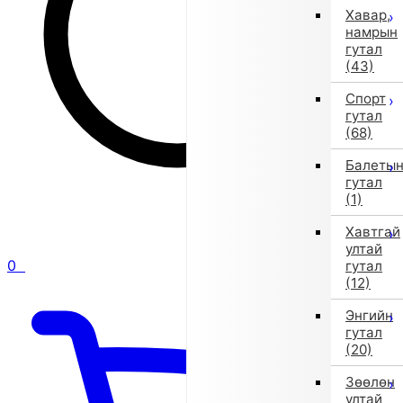
Хавар,
намрын
гутал
(43)
Спорт
гутал
(68)
Балеты
гутал
(1)
Хавтгай
ултай
0
гутал
(12)
Энгийн
гутал
(20)
Зөөлөн
ултай