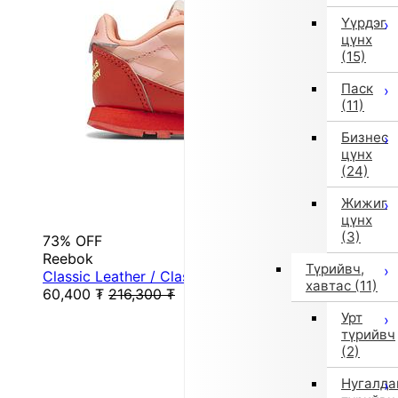
Үүрдэг
цүнх
(15)
Паск
(11)
Бизнес
цүнх
(24)
Жижиг
цүнх
(3)
73% OFF
Reebok
Түрийвч,
Classic Leather / Classic Leather Shoes (Lacey ...
хавтас
(11)
60,400
₮
216,300
₮
Урт
түрийвч
(2)
Нугалда