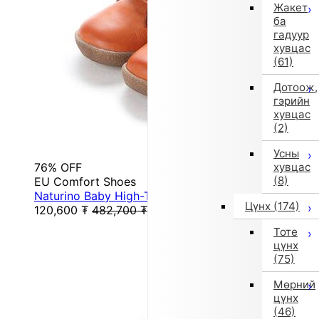
Жакет
ба
гадуур
хувцас
(61)
Дотоож,
гэрийн
хувцас
(2)
Усны
76% OFF
хувцас
(8)
EU Comfort Shoes
Naturino Baby High-Top Sneakers (Brown)
Цүнх
(174)
120,600
₮
482,700
₮
Тоте
цүнх
(75)
Мөрний
цүнх
(46)