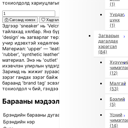
тохиолдолд хариуцлагыг захиалагч өөрөө хүлээнэ.
(1)
Үүрдэг
цүнх
Сагсанд нэмэх
Хадгалах
(1)
Эдгээр 'sneaker' нь 'Velcro' хаалттай тул өмсөж,
тайлахад хялбар. Янз бүрийн материал хосолсон
Загварын
'design' нь загварлаг төрх өгнө. Хөнгөн 'sole'-той
дагалдах
учир идэвхтэй хөдөлгөөнтэй хүүхдэд тохиромжтой.
хэрэгсэл
Материал: 'upper' — 'leather', 'liner' — 'leather', 'sole' —
(84)
'rubber', 'synthetic leather', 'plastic' болон бусад
материал. Энэ нь 'outlet' бүтээгдэхүүн бөгөөд
Хүзүүни
ихэвчлэн улирлын үлдэгдэл шинэ бараа байдаг.
чимэглэ
Заримд нь жижиг зураас, үрчлээ, эсвэл өнгө бага
(12)
зэрэг гандах зэрэг байж болно. Импортын сонгомол
бараанд 'brand tag' эсвэл арчилгааны шошго байхгүй
Малгай
тохиолдол ч бий, гэхдээ чанарт асуудалгүй.
(53)
Бээлий
Барааны мэдээлэл
(5)
Үсний
Брэндийн барааны дугаар
21500977 2
чимэглэ
Брэндийн нэр
IMPORT SELECT
(14)