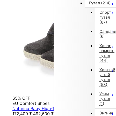
Гутал
(214)
Спорт
гутал
(87)
Сандаа
(6)
Хавар,
намрын
гутал
(44)
Хавтгай
ултай
гутал
(53)
Усны
65% OFF
гутал
EU Comfort Shoes
(1)
Naturino Baby High-Top Sneakers (Dark Brown)
Энгийн
172,400
₮
492,600
₮