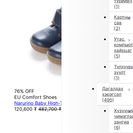
түрийвч
(1)
Картны
сав
(2)
Утас,
компьют
хайрцаг
(5)
Түлхүүр
зүүлт
(1)
Дагалдах
76% OFF
хэрэгсэл
EU Comfort Shoes
(495)
Narurino Baby High-Top Sneakers (Blue)
120,600
₮
482,700
₮
Хүзүүни
чимэглэ
зангиа
(6)