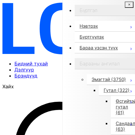
Бүртгэл
Нэвтрэх
Бүртгүүлэх
Бараа үзсэн түүх
Бидний тухай
Барааны ангилал
Дэлгүүр
Брэндүүд
Эмэгтэй
(3750)
Хайх
Гутал
(322)
Өсгийтэ
гутал
(61)
Сандаа
(63)