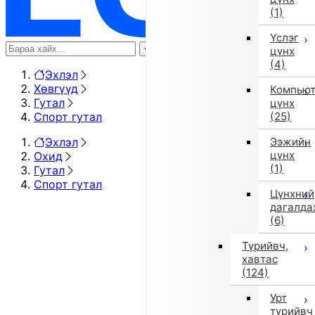
(1)
Үслэг
цүнх
(4)
Эхлэл
Хөвгүүд
Компью
Гутал
цүнх
Спорт гутал
(25)
Эхлэл
Ээжийн
цүнх
Охид
(1)
Гутал
Спорт гутал
Цүнхний
дагалда
(6)
Түрийвч,
хавтас
(124)
Урт
түрийвч