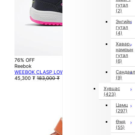
гутал
(2)
Энгийн
гутал
(4)
Хавар,
намрын
гутал
76% OFF
(6)
Reebok
WEEBOK CLASP LOW (Vector Navy)
Сандаа
(9)
45,300
₮
183,000
₮
Хувцас
(423)
Цамц
(297)
Өмд
(55)