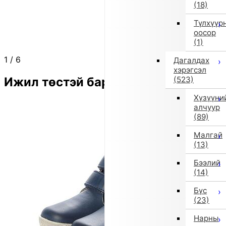
(18)
Түлхүүр
оосор
(1)
1
/
6
Дагалдах
хэрэгсэл
Ижил төстэй бараа
(523)
Хүзүүни
алчуур
(89)
Малгай
(13)
Бээлий
(14)
Бүс
(23)
Нарны