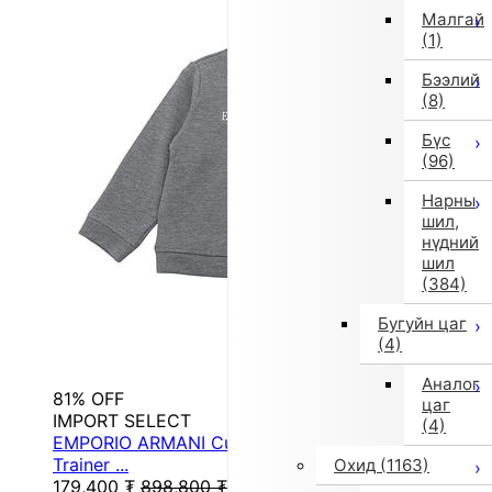
Малгай
(1)
Бээлий
(8)
Бүс
(96)
Нарны
шил,
нүдний
шил
(384)
Бугуйн цаг
(4)
Аналог
81% OFF
цаг
IMPORT SELECT
(4)
EMPORIO ARMANI Cut-and-Sew Heavyweight
Trainer ...
Охид
(1163)
179,400
₮
898,800
₮