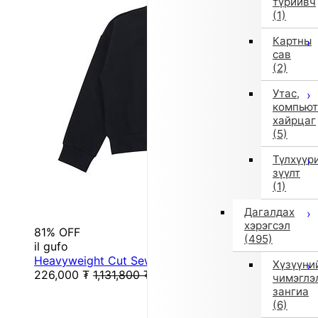
түрийвч
(1)
Картны
сав
(2)
Утас,
компьют
хайрцаг
(5)
Түлхүүр
зүүлт
(1)
Дагалдах
хэрэгсэл
81% OFF
(495)
il gufo
Heavyweight Cut Sew Sweatshirt (140cm / Navy)
Хүзүүни
226,000
₮
1,131,800
₮
чимэглэ
зангиа
(6)