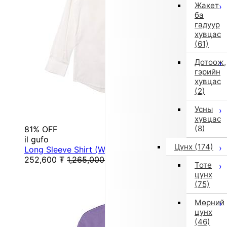
Жакет
ба
гадуур
хувцас
(61)
Дотоож,
гэрийн
хувцас
(2)
Усны
хувцас
(8)
81% OFF
il gufo
Цүнх
(174)
Long Sleeve Shirt (White)
252,600
₮
1,265,000
₮
Тоте
цүнх
(75)
Мөрний
цүнх
(46)