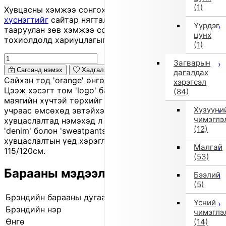
(1)
Хувцасны хэмжээ сонгохдоо
хэмжээ сонгох
хүснэгтийг
сайтар нягталж, биеийн хэмжээтэйгээ
Үүрдэг
тааруулан зөв хэмжээ сонгоно уу, хувцас таарахгүй
цүнх
тохиолдолд хариуцлагыг захиалагч өөрөө хүлээнэ.
(1)
Загварын
Сагсанд нэмэх
Хадгалах
дагалдах
Сайхан тод 'orange' өнгө нь нүд татах 'hoodie' загвар.
хэрэгсэл
Цээж хэсэгт том 'logo' байрласан тул 'street' хэв
(84)
маягийн хүчтэй төрхийг өгнө. Зөөлөн материалтай
Хүзүүни
учраас өмсөхөд эвтэйхэн, өдөр тутмын
чимэглэ
хувцаслалтад нэмэхэд л шууд загварлаг харагдуулна.
(12)
'denim' болон 'sweatpants'-тай сайн зохицож, энгийн
хувцаслалтын үед хэрэглэхэд тохиромжтой. Хэмжээ:
Малгай
115/120см.
(53)
Барааны мэдээлэл
Бээлий
(5)
Брэндийн барааны дугаар
840206665 1
Үсний
Брэндийн нэр
il gufo (Ил Гуфо)
чимэглэ
Өнгө
Улбар шар
(14)