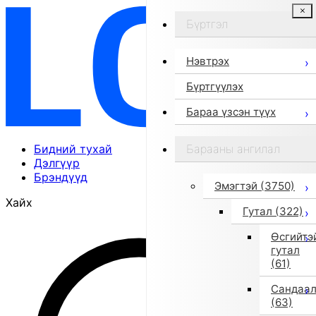
Бүртгэл
Нэвтрэх
Бүртгүүлэх
Бараа үзсэн түүх
Бидний тухай
Барааны ангилал
Дэлгүүр
Брэндүүд
Эмэгтэй
(3750)
Хайх
Гутал
(322)
Өсгийтэ
гутал
(61)
Сандаа
(63)