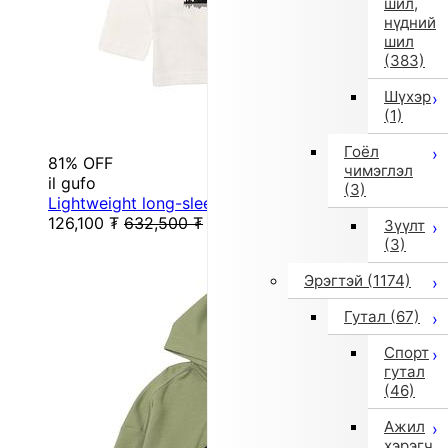
шил,
нүдний
шил
(383)
Шүхэр
(1)
Гоёл
81% OFF
чимэглэл
il gufo
(3)
Lightweight long-sleeve T-shirt (White)
126,100
₮
632,500
₮
Зүүлт
(3)
Эрэгтэй
(1174)
Гутал
(67)
Спорт
гутал
(46)
Ажил
хэрэгч