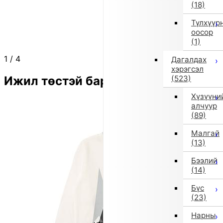
(18)
Түлхүүр
оосор
(1)
1
/
4
Дагалдах
хэрэгсэл
Ижил төстэй бараа
(523)
Хүзүүни
алчуур
(89)
Малгай
(13)
Бээлий
(14)
Бүс
(23)
Нарны