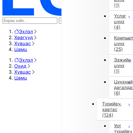
(1)
Үслэг
цүнх
(4)
Эхлэл
Хөвгүүд
Компью
Хувцас
цүнх
Цамц
(25)
Эхлэл
Ээжийн
цүнх
Охид
(1)
Хувцас
Цамц
Цүнхний
дагалда
(6)
Түрийвч,
хавтас
(124)
Урт
түрийвч