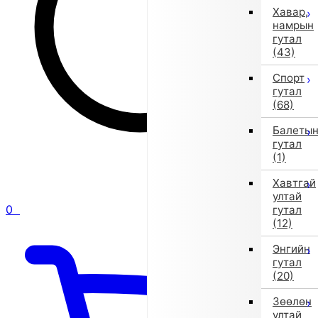
Хавар,
намрын
гутал
(43)
Спорт
гутал
(68)
Балеты
гутал
(1)
Хавтгай
ултай
0
гутал
(12)
Энгийн
гутал
(20)
Зөөлөн
ултай