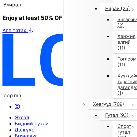
Улирал
2025 оны намар/өвөл
Нярай
(25)
Enjoy at least 50% OFF Tokyo fashion
Энгэрэв
(2)
Апп татах
Хөнжил,
өлгий
(11)
Тоглоом
(11)
Хүүхдий
тэрэгни
дагалда
(1)
loop.mn
Хөвгүүд
(709)
Гутал
(93)
Эхлэл
Бидний тухай
Спорт
Дэлгүүр
гутал
Брэндүүд