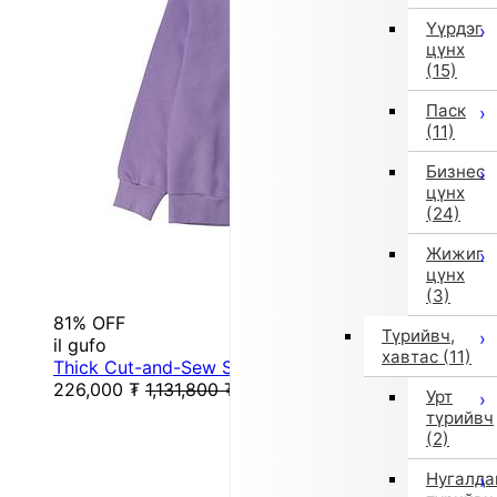
Үүрдэг
цүнх
(15)
Паск
(11)
Бизнес
цүнх
(24)
Жижиг
цүнх
(3)
81% OFF
Түрийвч,
il gufo
хавтас
(11)
Thick Cut-and-Sew Sweatshirt (Purple)
226,000
₮
1,131,800
₮
Урт
түрийвч
(2)
Нугалда