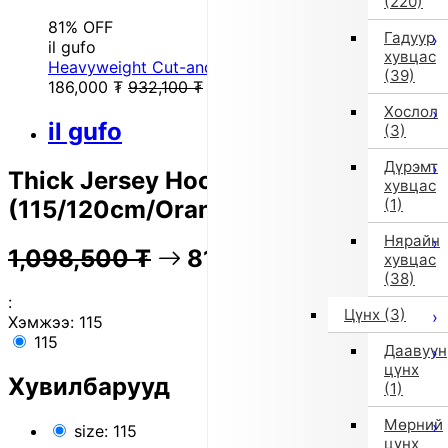
(220)
81% OFF
Гадуур
il gufo
хувцас
Heavyweight Cut-and-Sew Sweatshirt (Red)
(39)
186,000
₮
932,100
₮
Хослол
il gufo
(3)
Дүрэмт
Thick Jersey Hoodie
хувцас
(115/120cm/Orange)
(1)
Нярайн
1,098,500
₮
81% OFF
219,300
₮
хувцас
(38)
:
Цүнх
(3)
Хэмжээ:
115
115
Даавуун
цүнх
Хувилбарууд
(1)
Мөрний
size: 115
цүнх