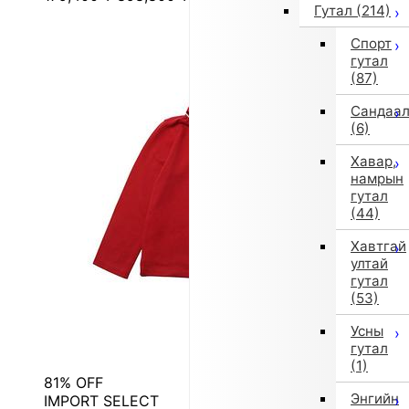
Гутал
(214)
Спорт
гутал
(87)
Сандаа
(6)
Хавар,
намрын
гутал
(44)
Хавтгай
ултай
гутал
(53)
Усны
гутал
(1)
81% OFF
Энгийн
IMPORT SELECT