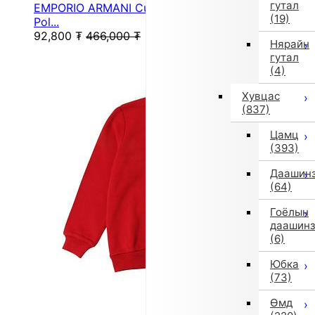
гутал
EMPORIO ARMANI Cut-and-sew Top, Lightweight
(19)
Pol...
92,800
₮
466,000
₮
Нярайн
гутал
(4)
Хувцас
(837)
Цамц
(393)
Даашин
(64)
Гоёлын
даашин
(6)
Юбка
(73)
Өмд