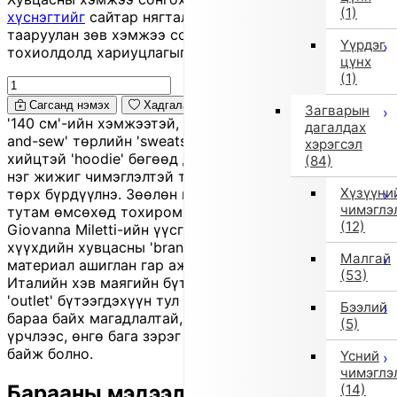
(1)
хүснэгтийг
сайтар нягталж, биеийн хэмжээтэйгээ
тааруулан зөв хэмжээ сонгоно уу, хувцас таарахгүй
Үүрдэг
тохиолдолд хариуцлагыг захиалагч өөрөө хүлээнэ.
цүнх
(1)
Сагсанд нэмэх
Хадгалах
Загварын
'140 см'-ийн хэмжээтэй, 'gray' өнгөтэй, зузаан 'cut-
дагалдах
and-sew' төрлийн 'sweatshirt'. Энгийн, цэвэрхэн
хэрэгсэл
хийцтэй 'hoodie' бөгөөд дан суурин дээр даруухан
(84)
нэг жижиг чимэглэлтэй тул тайван, боловсронгуй
Хүзүүни
төрх бүрдүүлнэ. Зөөлөн материалтай учраас өдөр
чимэглэ
тутам өмсөхөд тохиромжтой. 'Il Gufo' нь 1980 онд
(12)
Giovanna Miletti-ийн үүсгэн байгуулсан Италийн
хүүхдийн хувцасны 'brand' бөгөөд байгалийн
Малгай
материал ашиглан гар ажиллагаагаар гоёмсог
(53)
Италийн хэв маягийн бүтээгдэхүүн хийдэг. Энэ нь
'outlet' бүтээгдэхүүн тул улирлын үлдэгдэл шинэ
Бээлий
бараа байх магадлалтай, мөн бага зэрэг зураас,
(5)
үрчлээс, өнгө бага зэрэг гандах зэрэг өө сэвтэй
байж болно.
Үсний
чимэглэ
Барааны мэдээлэл
(14)