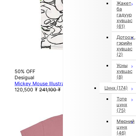
Жакет
ба
гадуур
хувцас
(61)
Дотоож,
гэрийн
хувцас
(2)
Усны
50% OFF
хувцас
(8)
Desigual
Mickey Mouse Illustrated T-Shirt (White)
Цүнх
(174)
120,500
₮
241,100
₮
Тоте
цүнх
(75)
Мөрний
цүнх
(46)