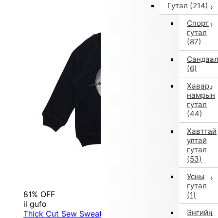
Гутал
(214)
Спорт
гутал
(87)
Сандаа
(6)
Хавар,
намрын
гутал
(44)
Хавтгай
ултай
гутал
(53)
Усны
гутал
81% OFF
(1)
il gufo
Энгийн
Thick Cut Sew Sweatshirt (Black)