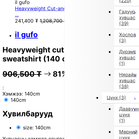
(220)
il gufo
Heavyweight Cut-and-Sew Sweatshirt (115/120 cm
Гадуур
...
хувцас
241,400
₮
1,208,700
₮
(39)
il gufo
Хослол
(3)
Heavyweight cut-and-sew
Дүрэмт
sweatshirt (140 cm / gray)
хувцас
(1)
906,500
₮
81% OFF
180,900
₮
Нярайн
хувцас
(38)
:
Хэмжээ:
140cm
Цүнх
(3)
140cm
Даавуун
Хувилбарууд
цүнх
(1)
size: 140cm
Мөрний
цүнх
Хувцасны хэмжээ сонгохдоо
хэмжээ сонгох