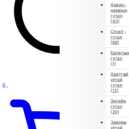
Хавар,
намрын
гутал
(43)
Спорт
гутал
(68)
Балеты
гутал
(1)
Хавтгай
ултай
0
гутал
(12)
Энгийн
гутал
(20)
Зөөлөн
ултай