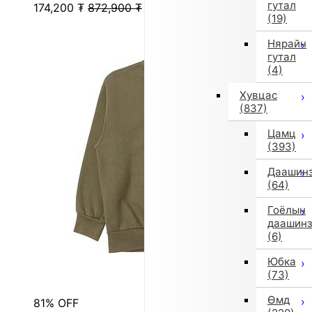
гутал
174,200
₮
872,900
₮
(19)
Нярайн
гутал
(4)
Хувцас
(837)
Цамц
(393)
Даашин
(64)
Гоёлын
даашин
(6)
Юбка
(73)
Өмд
81% OFF