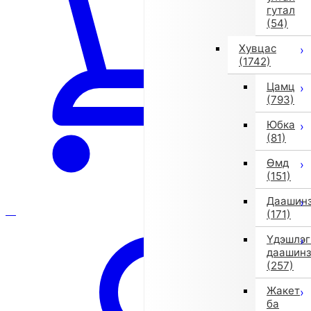
гутал
(54)
Хувцас
(1742)
Цамц
(793)
Юбка
(81)
Өмд
(151)
Даашин
(171)
Үдэшлэг
даашин
(257)
Жакет
ба