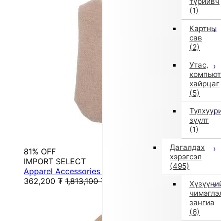
түрийвч
(1)
Картны
сав
(2)
Утас,
компьют
хайрцаг
(5)
Түлхүүр
зүүлт
(1)
Дагалдах
81% OFF
хэрэгсэл
IMPORT SELECT
(495)
Apparel Accessories (Brown)
362,200
₮
1,813,100
₮
Хүзүүни
чимэглэ
зангиа
(6)