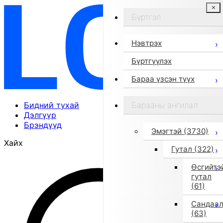
Бүртгэл
Нэвтрэх
Бүртгүүлэх
Бараа үзсэн түүх
Бидний тухай
Барааны ангилал
Дэлгүүр
Брэндүүд
Эмэгтэй
(3730)
Хайх
Гутал
(322)
Өсгийтэ
гутал
(61)
Сандаа
(63)