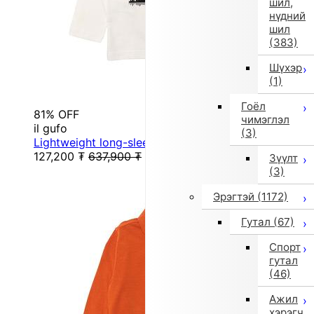
шил,
нүдний
шил
(383)
Шүхэр
(1)
Гоёл
81% OFF
чимэглэл
il gufo
(3)
Lightweight long-sleeve T-shirt (White)
127,200
₮
637,900
₮
Зүүлт
(3)
Эрэгтэй
(1172)
Гутал
(67)
Спорт
гутал
(46)
Ажил
хэрэгч