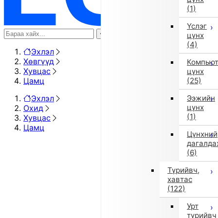
(1)
Үслэг
цүнх
(4)
Эхлэл
Хөвгүүд
Компью
Хувцас
цүнх
Цамц
(25)
Эхлэл
Ээжийн
цүнх
Охид
(1)
Хувцас
Цамц
Цүнхний
дагалда
(6)
Түрийвч,
хавтас
(122)
Урт
түрийвч