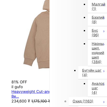
Малгай
(1)
Бээлий
(8)
Бүс
(96)
Нарны
шил,
нүдний
шил
(384)
Бугуйн цаг
(4)
81% OFF
Аналог
il gufo
цаг
Heavyweight Cut-and-Sew Sweatshirt (130 cm /
(4)
Be...
234,600
₮
1,175,100
₮
Охид
(1163)