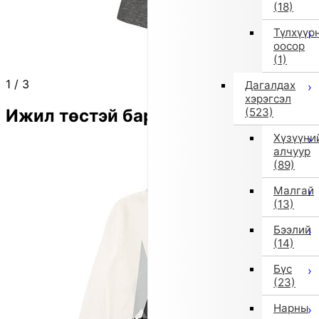
(18)
Түлхүүр
оосор
(1)
1
/
3
Дагалдах
хэрэгсэл
Ижил төстэй бараа
(523)
Хүзүүни
алчуур
(89)
Малгай
(13)
Бээлий
(14)
Бүс
(23)
Нарны