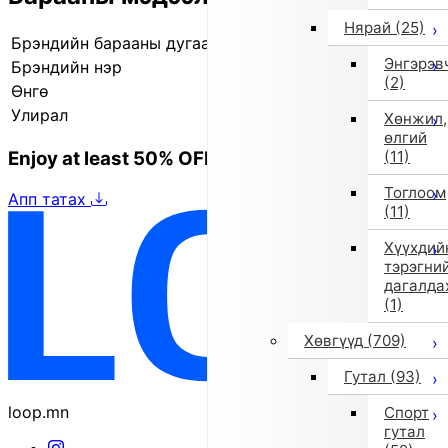
Нярай
(25)
Брэндийн барааны дугаар
840224004 1
Энгэрэв
Брэндийн нэр
il gufo (Il Gufo)
(2)
Өнгө
Саарал
Улирал
2025 оны намар/өвөл
Хөнжил,
өлгий
Enjoy at least 50% OFF Tokyo fashion
(11)
Тоглоом
Апп татах
(11)
Хүүхдий
тэрэгни
дагалда
(1)
Хөвгүүд
(709)
Гутал
(93)
loop.mn
Спорт
гутал