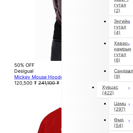
гутал
(2)
Энгийн
гутал
(4)
Хавар,
намрын
гутал
(6)
50% OFF
Desigual
Сандаа
(9)
Mickey Mouse Hooded T-Shirt (Gray/Black)
120,500
₮
241,100
₮
Хувцас
(422)
Цамц
(297)
Өмд
(54)