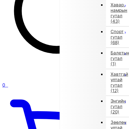
Хавар,
намрын
гутал
(43)
Спорт
гутал
(68)
Балеты
гутал
(1)
Хавтгай
ултай
0
гутал
(12)
Энгийн
гутал
(20)
Зөөлөн
ултай