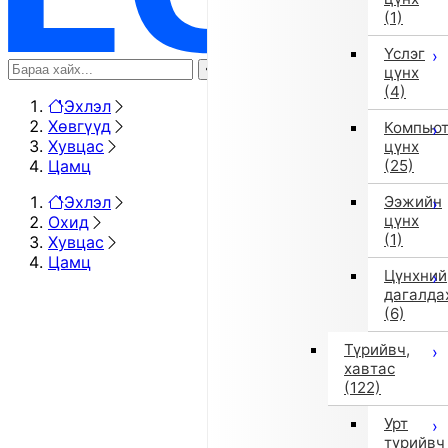
(1)
Үслэг
цүнх
(4)
Эхлэл
Хөвгүүд
Компью
Хувцас
цүнх
Цамц
(25)
Эхлэл
Ээжийн
цүнх
Охид
(1)
Хувцас
Цамц
Цүнхний
дагалда
(6)
Түрийвч,
хавтас
(122)
Урт
түрийвч