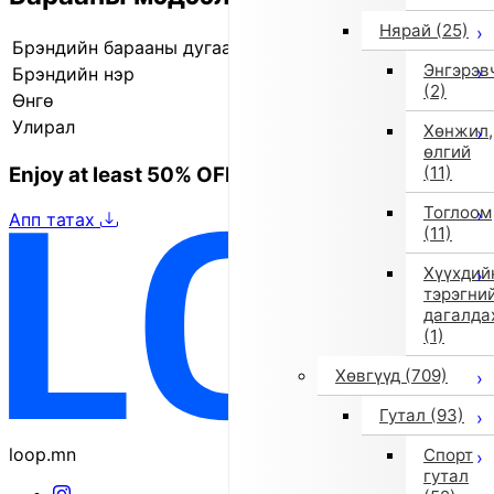
Нярай
(25)
Брэндийн барааны дугаар
840107335 1
Энгэрэв
Брэндийн нэр
il gufo
(2)
Өнгө
Хар
Улирал
2025 оны намар/өвөл
Хөнжил,
өлгий
Enjoy at least 50% OFF Tokyo fashion
(11)
Тоглоом
Апп татах
(11)
Хүүхдий
тэрэгни
дагалда
(1)
Хөвгүүд
(709)
Гутал
(93)
loop.mn
Спорт
гутал