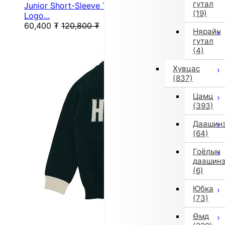
гутал
Junior Short-Sleeve T-Shirt NB DRY Stacked
(19)
Logo...
60,400
₮
120,800
₮
Нярайн
гутал
(4)
Хувцас
(837)
Цамц
(393)
Даашин
(64)
Гоёлын
даашин
(6)
Юбка
(73)
Өмд