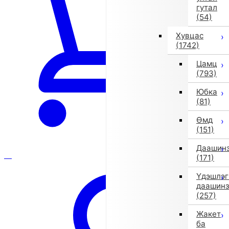
гутал
(54)
Хувцас
(1742)
Цамц
(793)
Юбка
(81)
Өмд
(151)
Даашин
(171)
Үдэшлэг
даашин
(257)
Жакет
ба