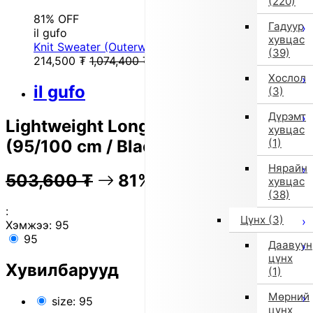
(220)
81% OFF
Гадуур
il gufo
хувцас
Knit Sweater (Outerwear) (Green)
(39)
214,500
₮
1,074,400
₮
Хослол
il gufo
(3)
Дүрэмт
Lightweight Long-Sleeve T-Shirt
хувцас
(95/100 cm / Black)
(1)
Нярайн
503,600
₮
81% OFF
100,300
₮
хувцас
(38)
:
Цүнх
(3)
Хэмжээ:
95
95
Даавуун
цүнх
Хувилбарууд
(1)
Мөрний
size: 95
цүнх