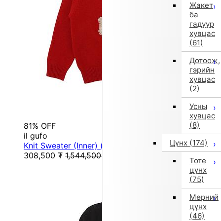
Жакет
ба
гадуур
хувцас
(61)
Дотоож,
гэрийн
хувцас
(2)
Усны
хувцас
(8)
81% OFF
il gufo
Цүнх
(174)
Knit Sweater (Inner) (Red)
308,500
₮
1,544,500
₮
Тоте
цүнх
(75)
Мөрний
цүнх
(46)