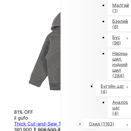
Малгай
(1)
Бээлий
(8)
Бүс
(96)
Нарны
шил,
нүдний
шил
(384)
Бугуйн цаг
(4)
Аналог
цаг
81% OFF
(4)
il gufo
Thick Cut-and-Sew Trainer (105/110cm/Gray)
Охид
(1163)
180,900
₮
906,500
₮