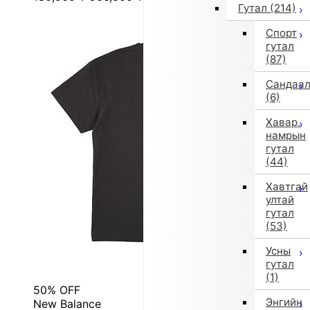
Гутал
(214)
Спорт
гутал
(87)
Сандаа
(6)
Хавар,
намрын
гутал
(44)
Хавтгай
ултай
гутал
(53)
Усны
гутал
(1)
50% OFF
Энгийн
New Balance