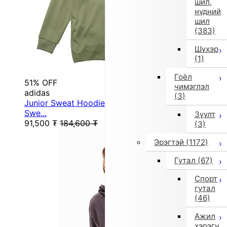
шил,
нүдний
шил
(383)
Шүхэр
(1)
Гоёл
51% OFF
чимэглэл
adidas
(3)
Junior Sweat Hoodie Future Icon Logo Hooded
Swe...
Зүүлт
91,500
₮
184,600
₮
(3)
Эрэгтэй
(1172)
Гутал
(67)
Спорт
гутал
(46)
Ажил
хэрэгч