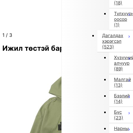
(18)
Түлхүүр
оосор
(1)
1
/
3
Дагалдах
хэрэгсэл
Ижил төстэй бараа
(523)
Хүзүүни
алчуур
(89)
Малгай
(13)
Бээлий
(14)
Бүс
(23)
Нарны