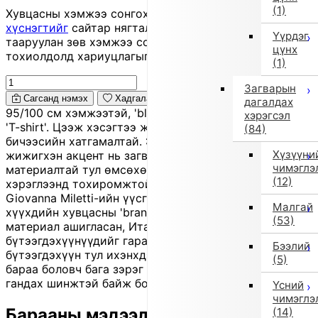
(1)
Хувцасны хэмжээ сонгохдоо
хэмжээ сонгох
хүснэгтийг
сайтар нягталж, биеийн хэмжээтэйгээ
Үүрдэг
тааруулан зөв хэмжээ сонгоно уу, хувцас таарахгүй
цүнх
тохиолдолд хариуцлагыг захиалагч өөрөө хүлээнэ.
(1)
Загварын
Сагсанд нэмэх
Хадгалах
дагалдах
95/100 см хэмжээтэй, 'black' өнгийн, урт ханцуйтай
хэрэгсэл
'T-shirt'. Цээж хэсэгтээ жижиг титэм болон
(84)
бичээсийн хатгамалтай. Энгийн силуэттэй ч
Хүзүүни
жижигхэн акцент нь загварыг тодруулна. Зөөлөн
чимэглэ
материалтай тул өмсөхөд тухтай, өдөр тутмын
(12)
хэрэглээнд тохиромжтой. 'Il Gufo' нь 1980 онд
Giovanna Miletti-ийн үүсгэн байгуулсан Итали
Малгай
хүүхдийн хувцасны 'brand' бөгөөд байгалийн
(53)
материал ашигласан, Италийн хэв маягийн
бүтээгдэхүүнүүдийг гараар урладаг. Энэ нь 'outlet'
Бээлий
бүтээгдэхүүн тул ихэнхдээ өмнөх улирлын шинэ
(5)
бараа боловч бага зэрэг зураас, үрчлээс, эсвэл өнгө
гандах шинжтэй байж болно.
Үсний
чимэглэ
Барааны мэдээлэл
(14)