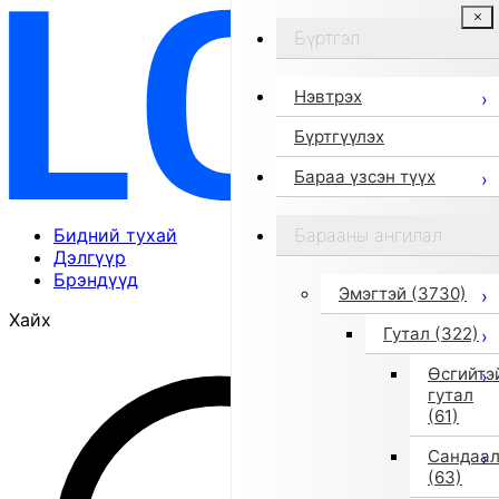
Бүртгэл
Нэвтрэх
Бүртгүүлэх
Бараа үзсэн түүх
Бидний тухай
Барааны ангилал
Дэлгүүр
Брэндүүд
Эмэгтэй
(3730)
Хайх
Гутал
(322)
Өсгийтэ
гутал
(61)
Сандаа
(63)