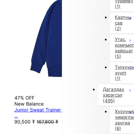
түрийвч
(1)
Картны
сав
(2)
Утас,
компьют
хайрцаг
(5)
Түлхүүр
зүүлт
(1)
Дагалдах
хэрэгсэл
47% OFF
(495)
New Balance
Junior Sweat Trainer Light Sweat Crew ABT55561
Хүзүүни
...
чимэглэ
90,500
₮
167,800
₮
зангиа
(6)