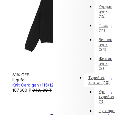
Үүрдэг
цүнх
(15)
Паск
(11)
Бизнес
цүнх
(24)
Жижиг
цүнх
(3)
81% OFF
Түрийвч,
il gufo
хавтас
(10)
Knit Cardigan (115/120cm/Black)
187,600
₮
940,100
₮
Урт
түрийвч
(1)
Нугалда