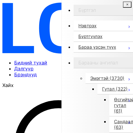
Бүртгэл
Нэвтрэх
Бүртгүүлэх
Бараа үзсэн түүх
Бидний тухай
Барааны ангилал
Дэлгүүр
Брэндүүд
Эмэгтэй
(3730)
Хайх
Гутал
(322)
Өсгийтэ
гутал
(61)
Сандаа
(63)