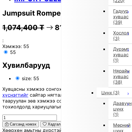
(220)
Гадуур
Jumpsuit Romper (Pink)
хувцас
(39)
1,074,400
₮
81% OFF
214,500
₮
Хослол
(3)
:
Хэмжээ:
55
Дүрэмт
55
хувцас
(1)
Хувилбарууд
Нярайн
хувцас
size: 55
(38)
Хувцасны хэмжээ сонгохдоо
хэмжээ сонгох
Цүнх
(3)
хүснэгтийг
сайтар нягталж, биеийн хэмжээтэйгээ
тааруулан зөв хэмжээ сонгоно уу, хувцас таарахгүй
Даавуун
тохиолдолд хариуцлагыг захиалагч өөрөө хүлээнэ.
цүнх
(1)
Сагсанд нэмэх
Хадгалах
Мөрний
Хөөрхөн амьтны дүрстэй, судалтай хээтэй нярайн
цүнх