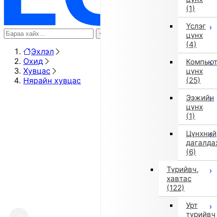
(1)
Үслэг
цүнх
(4)
Эхлэл
Охид
Компью
Хувцас
цүнх
Нярайн хувцас
(25)
Ээжийн
цүнх
(1)
Цүнхний
дагалда
(6)
Түрийвч,
хавтас
(122)
Урт
түрийвч