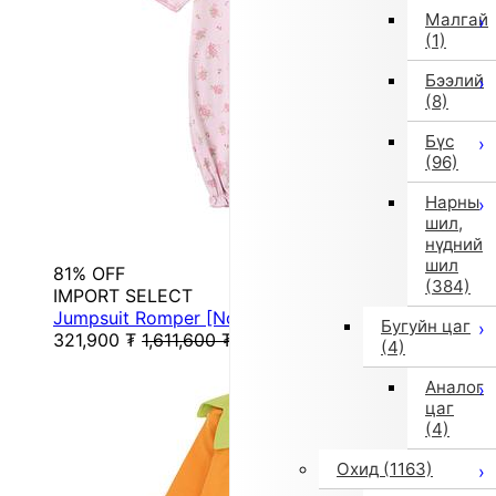
Малгай
(1)
Бээлий
(8)
Бүс
(96)
Нарны
шил,
нүдний
шил
81% OFF
(384)
IMPORT SELECT
Jumpsuit Romper [Non-returnable item] (Pink)
Бугуйн цаг
321,900
₮
1,611,600
₮
(4)
Аналог
цаг
(4)
Охид
(1163)