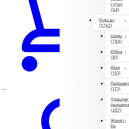
гутал
(54)
Хувцас
(1742)
Цамц
(793)
Юбка
(81)
Өмд
(151)
Даашин
(171)
Үдэшлэг
даашин
(257)
Жакет
ба