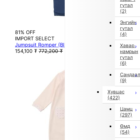
гутал
(2)
Энгийн
гутал
81% OFF
(4)
IMPORT SELECT
Jumpsuit Romper (Blue) [Non-returnable item]
Хавар,
154,100
₮
772,200
₮
намрын
гутал
(6)
Сандаа
(9)
Хувцас
(422)
Цамц
(297)
Өмд
(54)