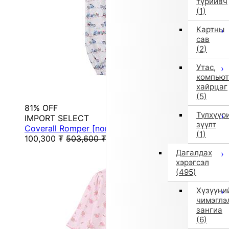
түрийвч
(1)
Картны
сав
(2)
Утас,
компьют
хайрцаг
(5)
81% OFF
Түлхүүр
IMPORT SELECT
зүүлт
Coverall Romper [non-returnable item] (Blue)
(1)
100,300
₮
503,600
₮
Дагалдах
хэрэгсэл
(495)
Хүзүүни
чимэглэ
зангиа
(6)