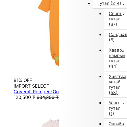
Гутал
(214)
Спорт
гутал
(87)
Сандаа
(6)
Хавар,
намрын
гутал
(44)
Хавтгай
81% OFF
ултай
IMPORT SELECT
гутал
Coverall Romper (Orange)
(53)
120,500
₮
604,300
₮
Усны
гутал
(1)
Энгийн