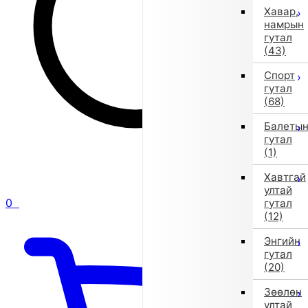
Хавар,
намрын
гутал
(43)
Спорт
гутал
(68)
Балеты
гутал
(1)
Хавтгай
ултай
0
гутал
(12)
Энгийн
гутал
(20)
Зөөлөн
ултай