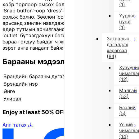
хоёр төрлөөр өмсөх боломжтой 'two-way all' хувцас.
(1)
'Snap button'-оор 'dress' болон 'coverall' хэлбэрт
Үүрдэг
сольж болно. Зөөлөн 'cotton' материал нь хүүхдийн
цүнх
арьсанд зөөлөн наалдаж, өмсгөх, солиход хялбар тул
(1)
өдөр тутмын арчилгаанд тохиромжтой. Энэ нь
'outlet' бүтээгдэхүүн бөгөөд улирлын үлдэгдэл шинэ
Загварын
бараа голдуу байдаг ч жижиг зураас, үрчлээ, бага
дагалдах
зэрэг өнгө гандалт байж болзошгүй. Өнгө: ягаан.
хэрэгсэл
(84)
Барааны мэдээлэл
Хүзүүни
чимэглэ
Брэндийн барааны дугаар
441124019 16
(12)
Брэндийн нэр
Импорт сонголт
Малгай
Өнгө
Бусад (16)
(53)
Улирал
2025 оны намар/өвөл
Бээлий
Enjoy at least 50% OFF Tokyo fashion
(5)
Апп татах
Үсний
чимэглэ
(14)