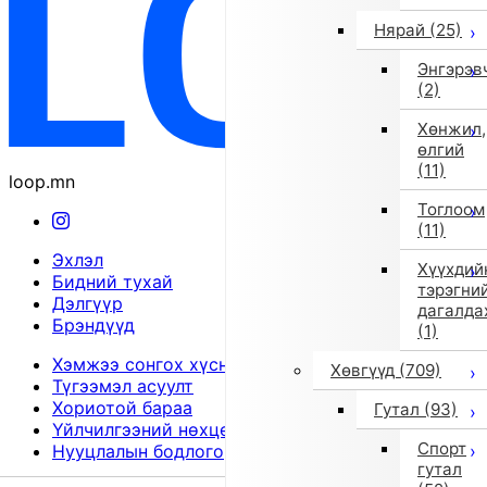
Нярай
(25)
Энгэрэв
(2)
Хөнжил,
өлгий
(11)
loop.mn
Тоглоом
(11)
Эхлэл
Хүүхдий
Бидний тухай
тэрэгни
Дэлгүүр
дагалда
Брэндүүд
(1)
Хэмжээ сонгох хүснэгт
Хөвгүүд
(709)
Түгээмэл асуулт
Хориотой бараа
Гутал
(93)
Үйлчилгээний нөхцөл
Спорт
Нууцлалын бодлого
гутал