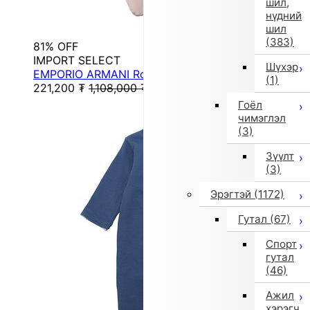
шил,
нүдний
шил
(383)
81% OFF
IMPORT SELECT
Шүхэр
EMPORIO ARMANI Romper Set (Pink)
(1)
221,200
₮
1,108,000
₮
Гоёл
чимэглэл
(3)
Зүүлт
(3)
Эрэгтэй
(1172)
Гутал
(67)
Спорт
гутал
(46)
Ажил
хэрэгч