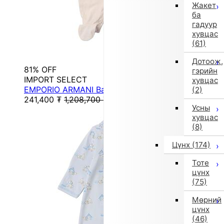
Жакет
ба
гадуур
хувцас
(61)
Дотоож,
81% OFF
гэрийн
IMPORT SELECT
хувцас
EMPORIO ARMANI Baby Set
(2)
241,400
₮
1,208,700
₮
Усны
хувцас
(8)
Цүнх
(174)
Тоте
цүнх
(75)
Мөрний
цүнх
(46)