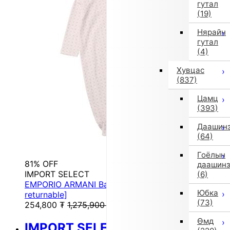
гутал
(19)
Нярайн
гутал
(4)
Хувцас
(837)
Цамц
(393)
Даашин
(64)
Гоёлын
81% OFF
даашин
IMPORT SELECT
(6)
EMPORIO ARMANI Baby Set (Pink) [Non-
Юбка
returnable]
(73)
254,800
₮
1,275,900
₮
Өмд
IMPORT SELECT