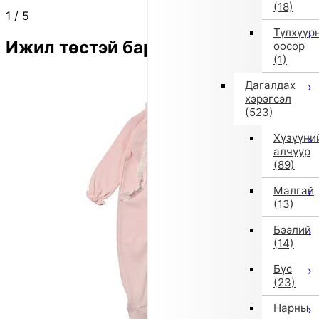
(18)
1
/
5
Түлхүүр
Ижил төстэй бараа
оосор
(1)
Дагалдах
хэрэгсэл
(523)
Хүзүүни
алчуур
(89)
Малгай
(13)
Бээлий
(14)
Бүс
(23)
Нарны