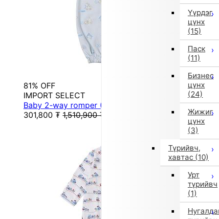
Үүрдэг
цүнх
(15)
Паск
(11)
Бизнес
цүнх
81% OFF
(24)
IMPORT SELECT
Baby 2-way romper (Blue) [Non-returnable item]
Жижиг
301,800
₮
1,510,900
₮
цүнх
(3)
Түрийвч,
хавтас
(10)
Урт
түрийвч
(1)
Нугалда