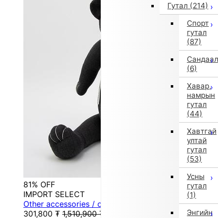
Гутал
(214)
Спорт
гутал
(87)
Сандаа
(6)
Хавар,
намрын
гутал
(44)
Хавтгай
ултай
гутал
(53)
Усны
81% OFF
гутал
IMPORT SELECT
(1)
Other accessories / other general shoes (other)
Энгийн
301,800
₮
1,510,900
₮