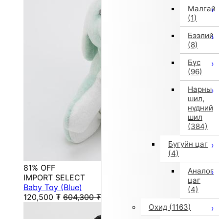
Малгай
(1)
Бээлий
(8)
Бүс
(96)
Нарны
шил,
нүдний
шил
(384)
Бугуйн цаг
(4)
81% OFF
Аналог
IMPORT SELECT
цаг
Baby Toy (Blue)
(4)
120,500
₮
604,300
₮
Охид
(1163)