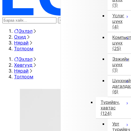
(1)
Үслэг
цүнх
(4)
Эхлэл
Охид
Компью
Нярай
цүнх
Тоглоом
(25)
Эхлэл
Ээжийн
цүнх
Хөвгүүд
(1)
Нярай
Тоглоом
Цүнхний
дагалда
(6)
Түрийвч,
хавтас
(124)
Урт
түрийвч