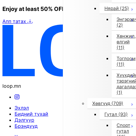
Enjoy at least 50% OFF Tokyo fashion
Нярай
(25)
Энгэрэв
Апп татах
(2)
Хөнжил,
өлгий
(11)
Тоглоом
(11)
Хүүхдий
тэрэгни
loop.mn
дагалда
(1)
Хөвгүүд
(709)
Эхлэл
Бидний тухай
Гутал
(93)
Дэлгүүр
Спорт
Брэндүүд
гутал