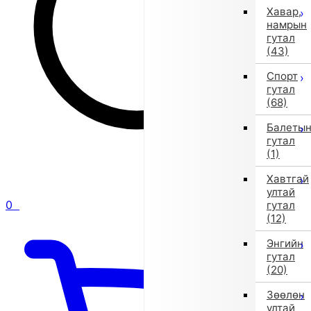
Хавар,
намрын
гутал
(43)
Спорт
гутал
(68)
Балеты
гутал
(1)
Хавтгай
ултай
0
гутал
(12)
Энгийн
гутал
(20)
Зөөлөн
ултай