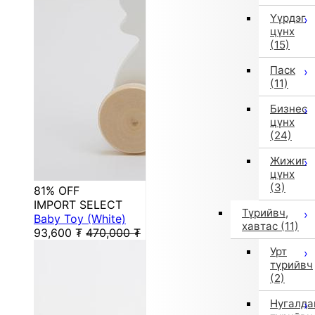
Үүрдэг
цүнх
(15)
Паск
(11)
Бизнес
цүнх
(24)
Жижиг
цүнх
(3)
81% OFF
IMPORT SELECT
Түрийвч,
Baby Toy (White)
хавтас
(11)
93,600
₮
470,000
₮
Урт
түрийвч
(2)
Нугалда