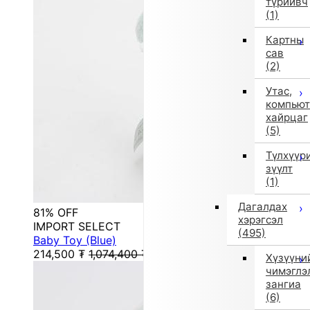
түрийвч
(1)
Картны
сав
(2)
Утас,
компьют
хайрцаг
(5)
Түлхүүр
зүүлт
(1)
Дагалдах
81% OFF
хэрэгсэл
IMPORT SELECT
(495)
Baby Toy (Blue)
214,500
₮
1,074,400
₮
Хүзүүни
чимэглэ
зангиа
(6)