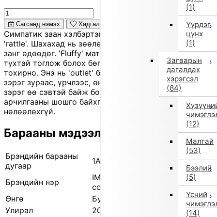
(1)
Үүрдэг
Сагсанд нэмэх
Хадгалах
цүнх
Симпатик заан хэлбэртэй, нярайд зориулсан зөөлөн
(1)
'rattle'. Шахахад нь зөөлөн дуу гарч, хүүхдийн сониуч
занг өдөөдөг. 'Fluffy' материалтай тул аюулгүй,
Загварын
тухтай тоглож болох бөгөөд анхны тоглоомд төгс
дагалдах
тохирно. Энэ нь 'outlet' бүтээгдэхүүн бөгөөд бага
хэрэгсэл
зэрэг зураас, үрчлээс, өнгө бага зэрэг бүдгэрсэн
(84)
зэрэг өө сэвтэй байж болно. 'Brand tag' болон
арчилгааны шошго байхгүй байж болох ч чанарт нь
Хүзүүни
нөлөөлөхгүй.
чимэглэ
(12)
Барааны мэдээлэл
Малгай
(53)
Брэндийн барааны
1A1724007 2
дугаар
Бээлий
(5)
IMPORT SELECT (Импортын
Брэндийн нэр
сонголт)
Үсний
Өнгө
Бусад (2)
чимэглэ
Улирал
2025 оны намар/өвөл
(14)