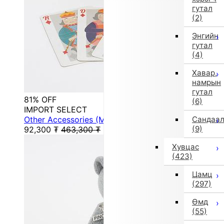
гутал
(2)
Энгийн
гутал
(4)
Хавар,
намрын
гутал
81% OFF
(6)
IMPORT SELECT
Other Accessories (Multicolor)
Сандаа
(9)
92,300
₮
463,300
₮
Хувцас
(423)
Цамц
(297)
Өмд
(55)