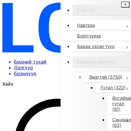
Бүртгэл
Нэвтрэх
Бүртгүүлэх
Бараа үзсэн түүх
Бидний тухай
Барааны ангилал
Дэлгүүр
Брэндүүд
Эмэгтэй
(3750)
Хайх
Гутал
(322)
Өсгийтэ
гутал
(61)
Сандаа
(63)