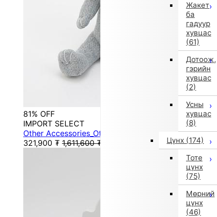
Жакет
ба
гадуур
хувцас
(61)
Дотоож,
гэрийн
хувцас
(2)
Усны
81% OFF
хувцас
(8)
IMPORT SELECT
Other Accessories_Other General Shoes (Other)
Цүнх
(174)
321,900
₮
1,611,600
₮
Тоте
цүнх
(75)
Мөрний
цүнх
(46)