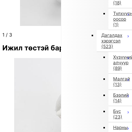
(18)
Түлхүүр
оосор
(1)
1
/
3
Дагалдах
хэрэгсэл
Ижил төстэй бараа
(523)
Хүзүүни
алчуур
(89)
Малгай
(13)
Бээлий
(14)
Бүс
(23)
Нарны