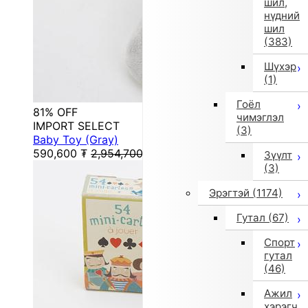
шил,
нүдний
шил
(383)
Шүхэр
(1)
Гоёл
81% OFF
чимэглэл
IMPORT SELECT
(3)
Baby Toy (Gray)
590,600
₮
2,954,700
₮
Зүүлт
(3)
Эрэгтэй
(1174)
Гутал
(67)
Спорт
гутал
(46)
Ажил
хэрэгч