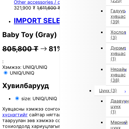
(220)
Other accessories / other general shoes (other)
321,900
₮
1,611,600
₮
Гадуур
хувцас
IMPORT SELECT
(39)
Хослол
Baby Toy (Gray)
(3)
805,800
₮
81% OFF
160,800
₮
Дүрэмт
хувцас
(1)
:
Хэмжээ:
UNIQ/UNIQ
Нярайн
UNIQ/UNIQ
хувцас
(38)
Хувилбарууд
Цүнх
(3)
size: UNIQ/UNIQ
Даавуун
цүнх
Хувцасны хэмжээ сонгохдоо
хэмжээ сонгох
(1)
хүснэгтийг
сайтар нягталж, биеийн хэмжээтэйгээ
тааруулан зөв хэмжээ сонгоно уу, хувцас таарахгүй
Мөрний
тохиолдолд хариуцлагыг захиалагч өөрөө хүлээнэ.
цүнх