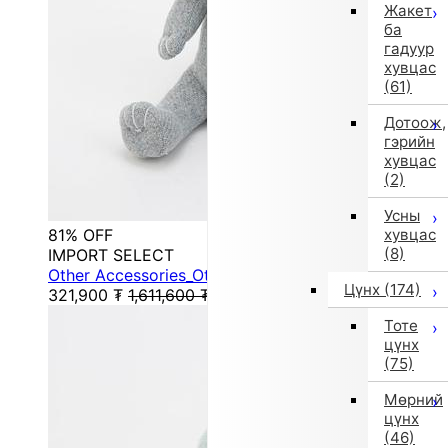
Жакет
ба
гадуур
хувцас
(61)
Дотоож,
гэрийн
хувцас
(2)
Усны
81% OFF
хувцас
(8)
IMPORT SELECT
Other Accessories_Other General Shoes (Other)
Цүнх
(174)
321,900
₮
1,611,600
₮
Тоте
цүнх
(75)
Мөрний
цүнх
(46)