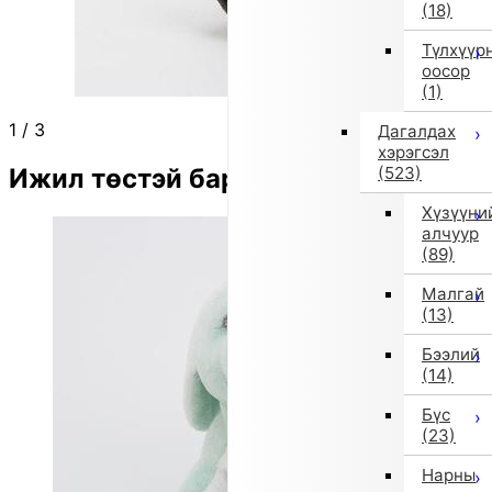
(18)
Түлхүүр
оосор
(1)
1
/
3
Дагалдах
хэрэгсэл
Ижил төстэй бараа
(523)
Хүзүүни
алчуур
(89)
Малгай
(13)
Бээлий
(14)
Бүс
(23)
Нарны