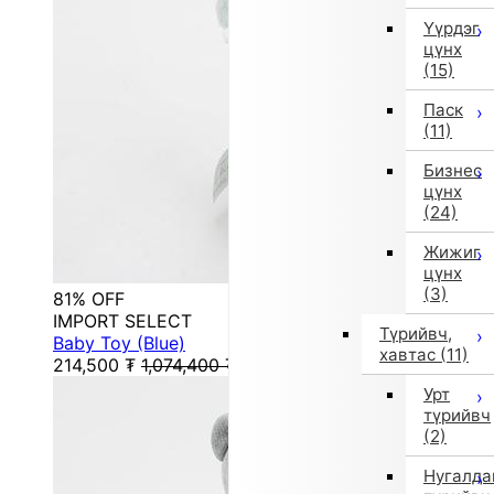
Үүрдэг
цүнх
(15)
Паск
(11)
Бизнес
цүнх
(24)
Жижиг
цүнх
(3)
81% OFF
IMPORT SELECT
Түрийвч,
Baby Toy (Blue)
хавтас
(11)
214,500
₮
1,074,400
₮
Урт
түрийвч
(2)
Нугалда