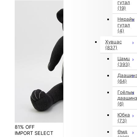
гутал
(19)
Нярайн
гутал
(4)
Хувцас
(837)
Цамц
(393)
Даашин
(64)
Гоёлын
даашин
(6)
Юбка
(73)
81% OFF
Өмд
IMPORT SELECT