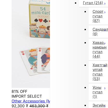
Гутал
(214)
Спорт
гутал
(87)
Сандаа
(6)
Хавар,
намрын
гутал
(44)
Хавтгай
ултай
гутал
(53)
Усны
81% OFF
гутал
IMPORT SELECT
(1)
Other Accessories (Multicolor)
Энгийн
92,300
₮
463,300
₮