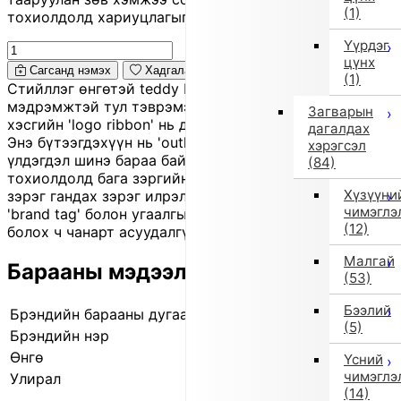
(1)
тохиолдолд хариуцлагыг захиалагч өөрөө хүлээнэ.
Үүрдэг
цүнх
Сагсанд нэмэх
Хадгалах
(1)
Стийллэг өнгөтэй teddy bear. Зөөлөн, сэвсгэр
мэдрэмжтэй тул тэврэмээр өхөөрдөм. Хүзүү
Загварын
хэсгийн 'logo ribbon' нь даруухан чимэг болж өгнө.
дагалдах
Энэ бүтээгдэхүүн нь 'outlet' бараа бөгөөд улирлын
хэрэгсэл
үлдэгдэл шинэ бараа байх нь ихэнхдээ, зарим
(84)
тохиолдолд бага зэргийн зураас, үрчлээ, өнгө бага
Хүзүүни
зэрэг гандах зэрэг илрэл байж болно. Заримдаа
чимэглэ
'brand tag' болон угаалгын шошго байхгүй байж
(12)
болох ч чанарт асуудалгүй.
Малгай
Барааны мэдээлэл
(53)
Бээлий
Брэндийн барааны дугаар
251701887 3
(5)
Брэндийн нэр
Импорт сонголт
Өнгө
Бусад (3)
Үсний
чимэглэ
Улирал
2025 оны намар/өвөл
(14)