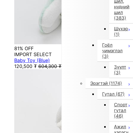
шил,
нүдний
шил
(383)
Шүхэр
(1)
Гоёл
81% OFF
чимэглэл
IMPORT SELECT
(3)
Baby Toy (Blue)
120,500
₮
604,300
₮
Зүүлт
(3)
Эрэгтэй
(1174)
Гутал
(67)
Спорт
гутал
(46)
Ажил
хэрэгч