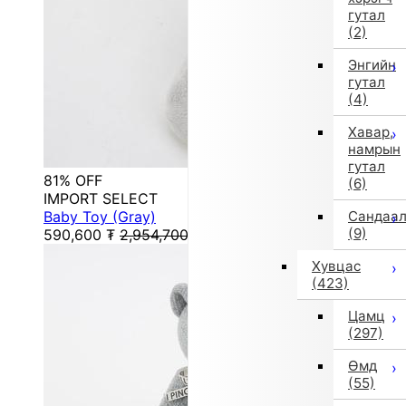
гутал
(2)
Энгийн
гутал
(4)
Хавар,
намрын
гутал
81% OFF
(6)
IMPORT SELECT
Baby Toy (Gray)
Сандаа
(9)
590,600
₮
2,954,700
₮
Хувцас
(423)
Цамц
(297)
Өмд
(55)