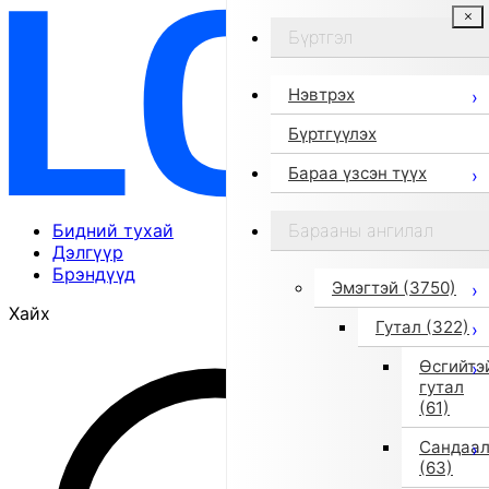
Бүртгэл
Нэвтрэх
Бүртгүүлэх
Бараа үзсэн түүх
Бидний тухай
Барааны ангилал
Дэлгүүр
Брэндүүд
Эмэгтэй
(3750)
Хайх
Гутал
(322)
Өсгийтэ
гутал
(61)
Сандаа
(63)