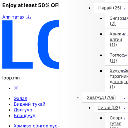
Enjoy at least 50% OFF Tokyo fashion
Нярай
(25)
Апп татах
Энгэрэв
(2)
Хөнжил,
өлгий
(11)
Тоглоом
(11)
Хүүхдий
тэрэгни
loop.mn
дагалда
(1)
Хөвгүүд
(709)
Эхлэл
Бидний тухай
Гутал
(93)
Дэлгүүр
Брэндүүд
Спорт
гутал
Хэмжээ сонгох хүснэгт