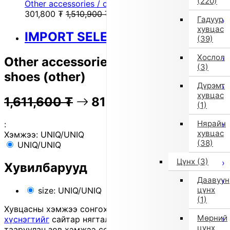
(220)
Other accessories / other general shoes (other)
301,800
₮
1,510,900
₮
Гадуур
хувцас
IMPORT SELECT
(39)
Хослол
Other accessories / other general
(3)
shoes (other)
Дүрэмт
хувцас
1,611,600
₮
81% OFF
321,900
₮
(1)
Нярайн
:
хувцас
Хэмжээ:
UNIQ/UNIQ
(38)
UNIQ/UNIQ
Цүнх
(3)
Хувилбарууд
Даавуун
цүнх
size: UNIQ/UNIQ
(1)
Хувцасны хэмжээ сонгохдоо
хэмжээ сонгох
Мөрний
хүснэгтийг
сайтар нягталж, биеийн хэмжээтэйгээ
цүнх
тааруулан зөв хэмжээ сонгоно уу, хувцас таарахгүй