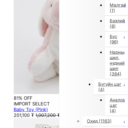
Малгай
(1)
Бээлий
(8)
Бүс
(96)
Нарны
шил,
нүдний
шил
(384)
Бугуйн цаг
(4)
81% OFF
Аналог
IMPORT SELECT
цаг
Baby Toy (Pink)
(4)
201,100
₮
1,007,200
₮
Охид
(1163)