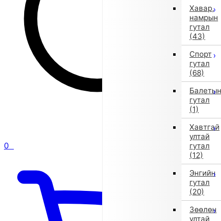
Хавар,
намрын
гутал
(43)
Спорт
гутал
(68)
Балеты
гутал
(1)
Хавтгай
ултай
0
гутал
(12)
Энгийн
гутал
(20)
Зөөлөн
ултай