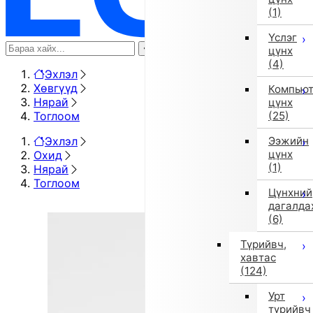
(1)
Үслэг
цүнх
(4)
Эхлэл
Хөвгүүд
Компью
Нярай
цүнх
Тоглоом
(25)
Эхлэл
Ээжийн
цүнх
Охид
(1)
Нярай
Тоглоом
Цүнхний
дагалда
(6)
Түрийвч,
хавтас
(124)
Урт
түрийвч