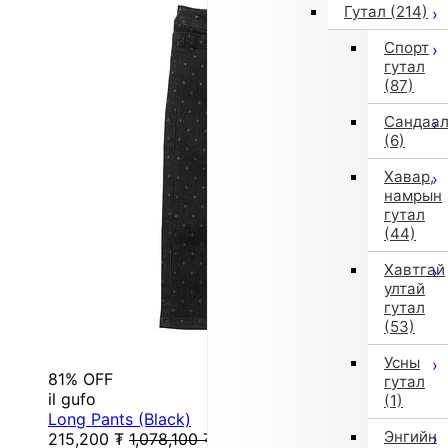
Гутал
(214)
Спорт
гутал
(87)
Сандаа
(6)
Хавар,
намрын
гутал
(44)
Хавтгай
ултай
гутал
(53)
Усны
81% OFF
гутал
il gufo
(1)
Long Pants (Black)
Энгийн
215,200
₮
1,078,100
₮