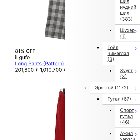
шил,
нүдний
шил
(383)
Шүхэр
(1)
Гоёл
81% OFF
чимэглэл
il gufo
(3)
Long Pants (Pattern)
201,800
₮
1,010,700
₮
Зүүлт
(3)
Эрэгтэй
(1172)
Гутал
(67)
Спорт
гутал
(46)
Ажил
хэрэгч