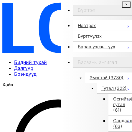
Бүртгэл
Нэвтрэх
Бүртгүүлэх
Бараа үзсэн түүх
Бидний тухай
Барааны ангилал
Дэлгүүр
Брэндүүд
Эмэгтэй
(3730)
Хайх
Гутал
(322)
Өсгийтэ
гутал
(61)
Сандаа
(63)