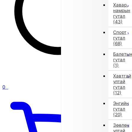
Хавар,
намрын
гутал
(43)
Спорт
гутал
(68)
Балеты
гутал
(1)
Хавтгай
ултай
0
гутал
(12)
Энгийн
гутал
(20)
Зөөлөн
ултай