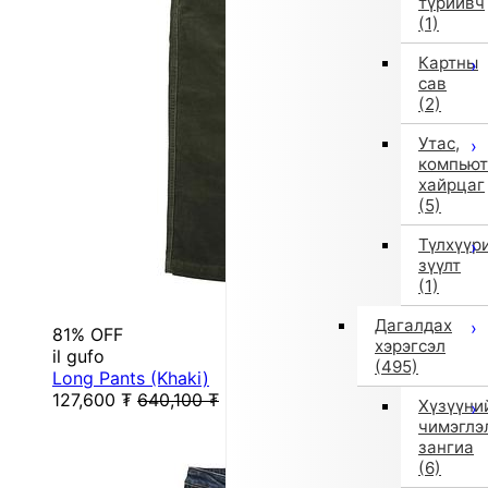
түрийвч
(1)
Картны
сав
(2)
Утас,
компьют
хайрцаг
(5)
Түлхүүр
зүүлт
(1)
Дагалдах
81% OFF
хэрэгсэл
il gufo
(495)
Long Pants (Khaki)
127,600
₮
640,100
₮
Хүзүүни
чимэглэ
зангиа
(6)