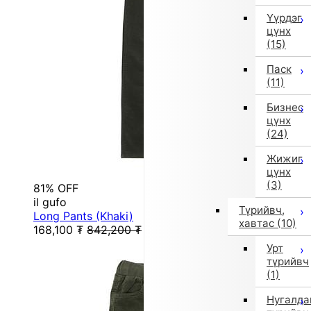
Үүрдэг
цүнх
(15)
Паск
(11)
Бизнес
цүнх
(24)
Жижиг
цүнх
(3)
81% OFF
il gufo
Түрийвч,
Long Pants (Khaki)
хавтас
(10)
168,100
₮
842,200
₮
Урт
түрийвч
(1)
Нугалда