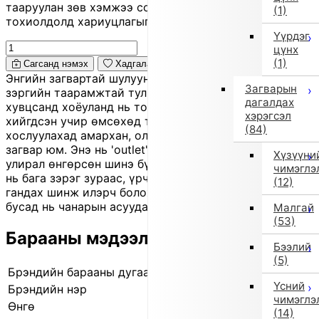
тааруулан зөв хэмжээ сонгоно уу, хувцас таарахгүй
(1)
тохиолдолд хариуцлагыг захиалагч өөрөө хүлээнэ.
Үүрдэг
цүнх
(1)
Сагсанд нэмэх
Хадгалах
Энгийн загвартай шулуун 'pants'. Биед эвтэйхэн дунд
Загварын
зэргийн таарамжтай тул өдөр тутмын болон албан
дагалдах
хувцсанд хоёуланд нь тохирно. Зөөлөн 'material'-аар
хэрэгсэл
хийгдсэн учир өмсөхөд тухтай. Ямар ч 'top'-той
(84)
хослуулахад амархан, олон талын хэрэглээтэй нэг
загвар юм. Энэ нь 'outlet' бараа бөгөөд ихэвчлэн
Хүзүүни
улирал өнгөрсөн шинэ бүтээгдэхүүн байдаг. Заримд
чимэглэ
нь бага зэрэг зураас, үрчлээ, эсвэл үл ялиг өнгө
(12)
гандах шинж илэрч болох ч доголдолтой бараанаас
бусад нь чанарын асуудалгүй.
Малгай
(53)
Барааны мэдээлэл
Бээлий
(5)
Брэндийн барааны дугаар
400524046 09
Үсний
Брэндийн нэр
IMPORT SELECT
чимэглэ
Өнгө
Бусад (9)
(14)