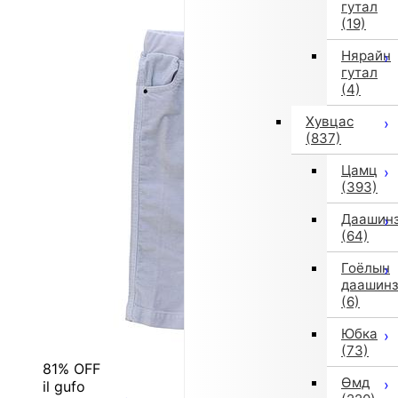
гутал
(19)
Нярайн
гутал
(4)
Хувцас
(837)
Цамц
(393)
Даашин
(64)
Гоёлын
даашин
(6)
Юбка
(73)
81% OFF
Өмд
il gufo