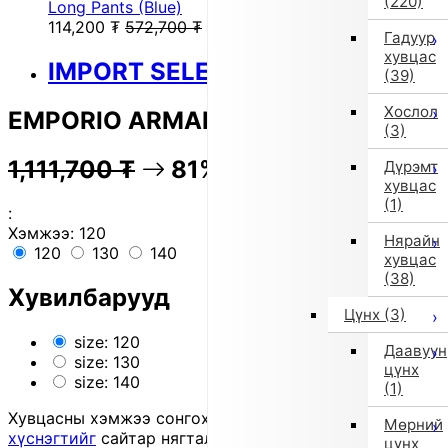
(220)
Long Pants (Blue)
114,200
₮
572,700
₮
Гадуур
хувцас
IMPORT SELECT
(39)
Хослол
EMPORIO ARMANI Long Pants
(3)
1,111,700
₮
81% OFF
222,000
₮
Дүрэмт
хувцас
(1)
:
Хэмжээ:
120
Нярайн
120
130
140
хувцас
(38)
Хувилбарууд
Цүнх
(3)
size: 120
Даавуун
size: 130
цүнх
size: 140
(1)
Хувцасны хэмжээ сонгохдоо
хэмжээ сонгох
Мөрний
хүснэгтийг
сайтар нягталж, биеийн хэмжээтэйгээ
цүнх