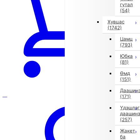
гутал
(54)
Хувцас
(1742)
Цамц
(793)
Юбка
(81)
Өмд
(151)
Даашин
(171)
Үдэшлэг
даашин
(257)
Жакет
ба