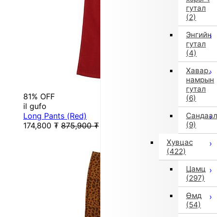
гутал
(2)
Энгийн
гутал
(4)
Хавар,
намрын
гутал
81% OFF
(6)
il gufo
Long Pants (Red)
Сандаа
(9)
174,800
₮
875,900
₮
Хувцас
(422)
Цамц
(297)
Өмд
(54)