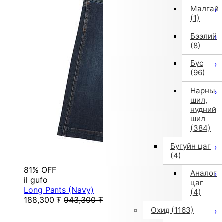
Малгай
(1)
Бээлий
(8)
Бүс
(96)
Нарны
шил,
нүдний
шил
(384)
Бугуйн цаг
(4)
81% OFF
Аналог
il gufo
цаг
Long Pants (Navy)
(4)
188,300
₮
943,300
₮
Охид
(1163)