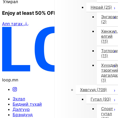
Улирал
2025 оны намар/өвөл
Нярай
(25)
Enjoy at least 50% OFF Tokyo fashion
Энгэрэв
(2)
Апп татах
Хөнжил,
өлгий
(11)
Тоглоом
(11)
Хүүхдий
тэрэгни
дагалда
loop.mn
(1)
Хөвгүүд
(709)
Эхлэл
Гутал
(93)
Бидний тухай
Спорт
Дэлгүүр
гутал
Брэндүүд