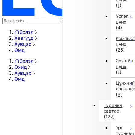
(1)
Үслэг
цүнх
(4)
Эхлэл
Хөвгүүд
Компью
Хувцас
цүнх
Өмд
(25)
Эхлэл
Ээжийн
цүнх
Охид
(1)
Хувцас
Өмд
Цүнхний
дагалда
(6)
Түрийвч,
хавтас
(122)
Урт
түрийвч