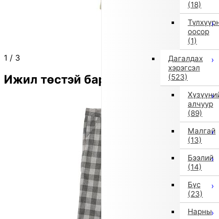
(18)
Түлхүүр
оосор
(1)
1
/
3
Дагалдах
хэрэгсэл
Ижил төстэй бараа
(523)
Хүзүүни
алчуур
(89)
Малгай
(13)
Бээлий
(14)
Бүс
(23)
Нарны