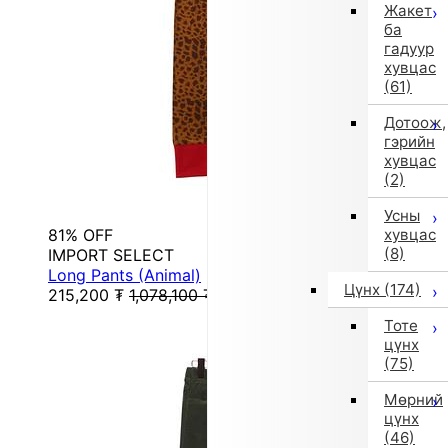
Жакет
ба
гадуур
хувцас
(61)
Дотоож,
гэрийн
хувцас
(2)
Усны
81% OFF
хувцас
(8)
IMPORT SELECT
Long Pants (Animal)
Цүнх
(174)
215,200
₮
1,078,100
₮
Тоте
цүнх
(75)
Мөрний
цүнх
(46)