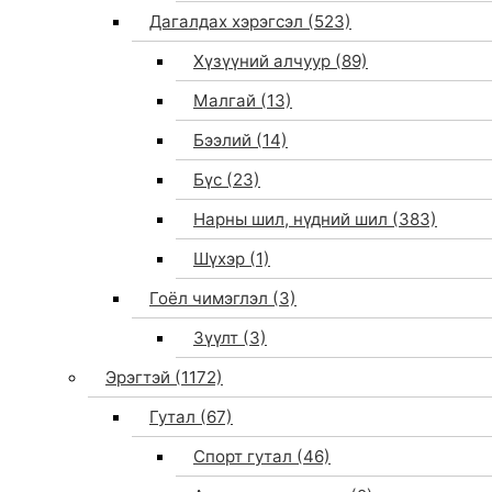
Дагалдах хэрэгсэл
(523)
Хүзүүний алчуур
(89)
Малгай
(13)
Бээлий
(14)
Бүс
(23)
Нарны шил, нүдний шил
(383)
Шүхэр
(1)
Гоёл чимэглэл
(3)
Зүүлт
(3)
Эрэгтэй
(1172)
Гутал
(67)
Спорт гутал
(46)