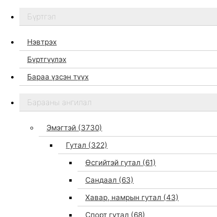
Бүртгэл
Нэвтрэх
Бүртгүүлэх
Бараа үзсэн түүх
Бидний тухай
Барааны ангилал
Дэлгүүр
Брэндүүд
Эмэгтэй
(3730)
Хайх
Гутал
(322)
Өсгийтэй гутал
(61)
Сандаал
(63)
Хавар, намрын гутал
(43)
Спорт гутал
(68)