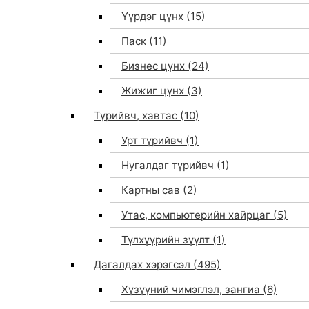
Үүрдэг цүнх
(15)
Паск
(11)
Бизнес цүнх
(24)
Жижиг цүнх
(3)
Түрийвч, хавтас
(10)
Урт түрийвч
(1)
Нугалдаг түрийвч
(1)
Картны сав
(2)
Утас, компьютерийн хайрцаг
(5)
Түлхүүрийн зүүлт
(1)
Дагалдах хэрэгсэл
(495)
Хүзүүний чимэглэл, зангиа
(6)