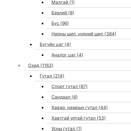
Малгай
(1)
Бээлий
(8)
Бүс
(96)
Нарны шил, нүдний шил
(384)
Бугуйн цаг
(4)
Аналог цаг
(4)
Охид
(1163)
Гутал
(214)
Спорт гутал
(87)
Сандаал
(6)
Хавар, намрын гутал
(44)
Хавтгай ултай гутал
(53)
Усны гутал
(1)