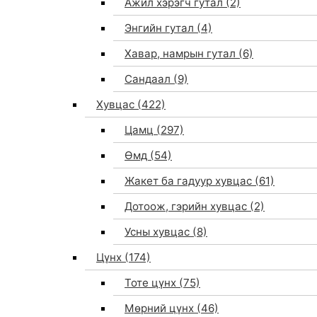
Ажил хэрэгч гутал
(2)
Энгийн гутал
(4)
Хавар, намрын гутал
(6)
Сандаал
(9)
Хувцас
(422)
Цамц
(297)
Өмд
(54)
Жакет ба гадуур хувцас
(61)
Дотоож, гэрийн хувцас
(2)
Усны хувцас
(8)
Цүнх
(174)
Тоте цүнх
(75)
Мөрний цүнх
(46)