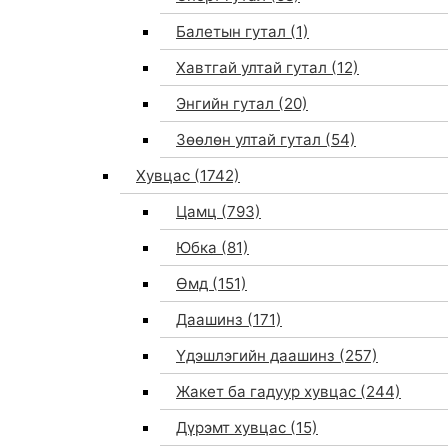
Балетын гутал
(1)
Хавтгай ултай гутал
(12)
Энгийн гутал
(20)
Зөөлөн ултай гутал
(54)
Хувцас
(1742)
Цамц
(793)
Юбка
(81)
Өмд
(151)
Даашинз
(171)
Үдэшлэгийн даашинз
(257)
Жакет ба гадуур хувцас
(244)
Дүрэмт хувцас
(15)