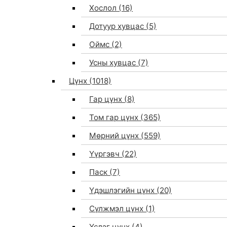
Хослол
(16)
Дотуур хувцас
(5)
Оймс
(2)
Усны хувцас
(7)
Цүнх
(1018)
Гар цүнх
(8)
Том гар цүнх
(365)
Мөрний цүнх
(559)
Үүргэвч
(22)
Паск
(7)
Үдэшлэгийн цүнх
(20)
Сүлжмэл цүнх
(1)
Үслэг цүнх
(4)