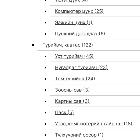
Компьютер цүнх
(25)
Ээжийн цүнх
(1)
Цүнхний дагалдах
(6)
Түрийвч, хавтас
(122)
Урт түрийвч
(45)
Нугалдаг түрийвч
(23)
Том түрийвч
(24)
Зоосны сав
(3)
0
Картны сав
(3)
Паск
(5)
Утас, компьютерийн хайрцаг
(18)
Түлхүүрний оосор
(1)