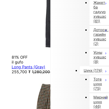
Жакет
ба
гадуур
хувцас
(61)
Дотоож,
гэрийн
хувцас
(2)
Усны
81% OFF
хувцас
(8)
il gufo
Long Pants (Gray)
Цүнх
(174)
255,700
₮
1,280,200
₮
Тоте
цүнх
(75)
Мөрний
цүнх
(46)