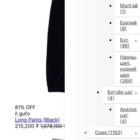
Малгай
(1)
Бээлий
(8)
Бүс
(96)
Нарны
шил,
нүдний
шил
(384)
Бугуйн цаг
(4)
81% OFF
Аналог
il gufo
цаг
Long Pants (Black)
(4)
215,200
₮
1,078,100
₮
Охид
(1163)