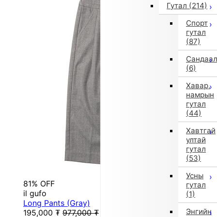
Гутал
(214)
Спорт
гутал
(87)
Сандаа
(6)
Хавар,
намрын
гутал
(44)
Хавтгай
ултай
гутал
(53)
Усны
81% OFF
гутал
il gufo
(1)
Long Pants (Gray)
Энгийн
195,000
₮
977,000
₮