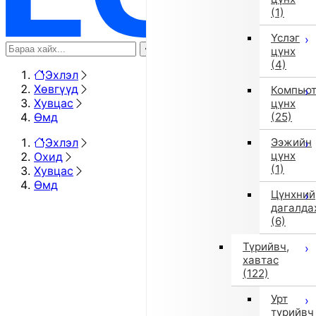
(1)
Үслэг
цүнх
(4)
Эхлэл
Хөвгүүд
Компью
Хувцас
цүнх
Өмд
(25)
Эхлэл
Ээжийн
цүнх
Охид
(1)
Хувцас
Өмд
Цүнхний
дагалда
(6)
Түрийвч,
хавтас
(122)
Урт
түрийвч