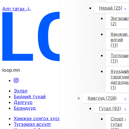
Нярай
(25)
Апп татах
Энгэрэв
(2)
Хөнжил,
өлгий
(11)
Тоглоом
(11)
loop.mn
Хүүхдий
тэрэгни
дагалда
(1)
Эхлэл
Бидний тухай
Хөвгүүд
(709)
Дэлгүүр
Брэндүүд
Гутал
(93)
Хэмжээ сонгох хүснэгт
Спорт
Түгээмэл асуулт
гутал