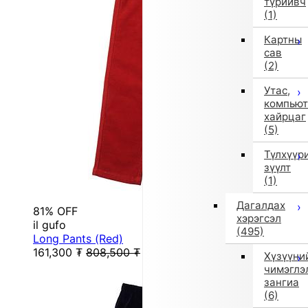
түрийвч
(1)
Картны
сав
(2)
Утас,
компьют
хайрцаг
(5)
Түлхүүр
зүүлт
(1)
Дагалдах
81% OFF
хэрэгсэл
il gufo
(495)
Long Pants (Red)
161,300
₮
808,500
₮
Хүзүүни
чимэглэ
зангиа
(6)