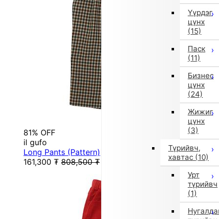
Үүрдэг
цүнх
(15)
Паск
(11)
Бизнес
цүнх
(24)
Жижиг
цүнх
(3)
81% OFF
il gufo
Түрийвч,
Long Pants (Pattern)
хавтас
(10)
161,300
₮
808,500
₮
Урт
түрийвч
(1)
Нугалда