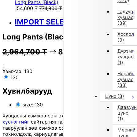
(220)
Long Pants (Black)
154,600
₮
774,800
₮
Гадуур
хувцас
IMPORT SELECT
(39)
Хослол
Long Pants (Black)
(3)
2,964,700
₮
81% OFF
592,600
₮
Дүрэмт
хувцас
(1)
:
Хэмжээ:
130
Нярайн
130
хувцас
(38)
Хувилбарууд
Цүнх
(3)
size: 130
Даавуун
цүнх
Хувцасны хэмжээ сонгохдоо
хэмжээ сонгох
(1)
хүснэгтийг
сайтар нягталж, биеийн хэмжээтэйгээ
тааруулан зөв хэмжээ сонгоно уу, хувцас таарахгүй
Мөрний
тохиолдолд хариуцлагыг захиалагч өөрөө хүлээнэ.
цүнх