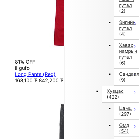
гутал
(2)
Энгийн
гутал
(4)
Хавар,
намрын
гутал
81% OFF
(6)
il gufo
Long Pants (Red)
Сандаа
(9)
168,100
₮
842,200
₮
Хувцас
(422)
Цамц
(297)
Өмд
(54)