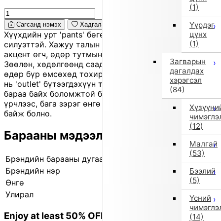
(1)
Үүрдэг
Сагсанд нэмэх
Хадгалах
цүнх
Хүүхдийн урт 'pants' бөгөөд цэвэрхэн, гоёмсог
(1)
силуэттэй. Хажуу талын 'pocket' нь харагдах байдалд
акцент өгч, өдөр тутмын хэрэглээнд маш хэрэгтэй.
Загварын
Зөөлөн, хөдөлгөөнд саад болохгүй материалтай тул
дагалдах
өдөр бүр өмсөхөд тохиромжтой. Өнгө нь 'black'. Энэ
хэрэгсэл
нь 'outlet' бүтээгдэхүүн тул улирлын үлдэгдэл шинэ
(84)
бараа байх боломжтой бөгөөд жижиг зураас,
үрчлээс, бага зэрэг өнгө бүдгэрэлт зэрэг өө сэвтэй
Хүзүүни
байж болно.
чимэглэ
(12)
Барааны мэдээлэл
Малгай
(53)
Брэндийн барааны дугаар
790524022 3
Брэндийн нэр
Импортын сонголт
Бээлий
(5)
Өнгө
Бусад (3)
Улирал
2025 оны намар/өвөл
Үсний
чимэглэ
Enjoy at least 50% OFF Tokyo fashion
(14)