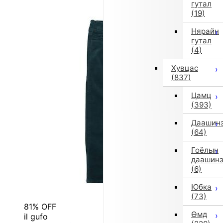
гутал
(19)
Нярайн
гутал
(4)
Хувцас
(837)
Цамц
(393)
Даашин
(64)
Гоёлын
даашин
(6)
Юбка
(73)
81% OFF
Өмд
il gufo