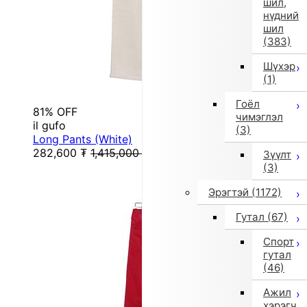
шил,
нүдний
шил
(383)
Шүхэр
(1)
Гоёл
81% OFF
чимэглэл
il gufo
(3)
Long Pants (White)
282,600
₮
1,415,000
₮
Зүүлт
(3)
Эрэгтэй
(1172)
Гутал
(67)
Спорт
гутал
(46)
Ажил
хэрэгч