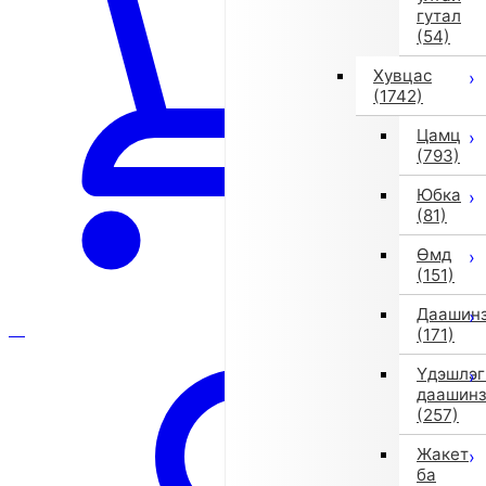
гутал
(54)
Хувцас
(1742)
Цамц
(793)
Юбка
(81)
Өмд
(151)
Даашин
(171)
Үдэшлэг
даашин
(257)
Жакет
ба