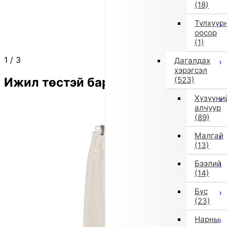
(18)
Түлхүүр
оосор
(1)
1
/
3
Дагалдах
хэрэгсэл
Ижил төстэй бараа
(523)
Хүзүүни
алчуур
(89)
Малгай
(13)
Бээлий
(14)
Бүс
(23)
Нарны