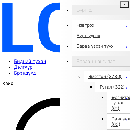
Бүртгэл
Нэвтрэх
Бүртгүүлэх
Бараа үзсэн түүх
Бидний тухай
Барааны ангилал
Дэлгүүр
Брэндүүд
Эмэгтэй
(3730)
Хайх
Гутал
(322)
Өсгийтэ
гутал
(61)
Сандаа
(63)