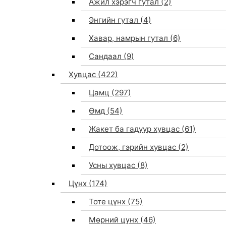
Ажил хэрэгч гутал
(2)
Энгийн гутал
(4)
Хавар, намрын гутал
(6)
Сандаал
(9)
Хувцас
(422)
Цамц
(297)
Өмд
(54)
Жакет ба гадуур хувцас
(61)
Дотоож, гэрийн хувцас
(2)
Усны хувцас
(8)
Цүнх
(174)
Тоте цүнх
(75)
Мөрний цүнх
(46)