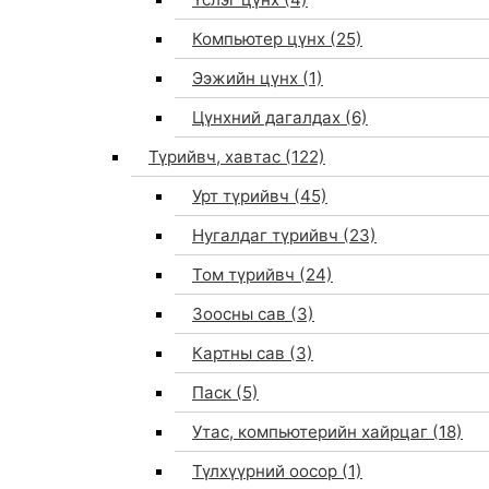
Компьютер цүнх
(25)
Ээжийн цүнх
(1)
Цүнхний дагалдах
(6)
Түрийвч, хавтас
(122)
Урт түрийвч
(45)
Нугалдаг түрийвч
(23)
Том түрийвч
(24)
Зоосны сав
(3)
0
Картны сав
(3)
Паск
(5)
Утас, компьютерийн хайрцаг
(18)
Түлхүүрний оосор
(1)