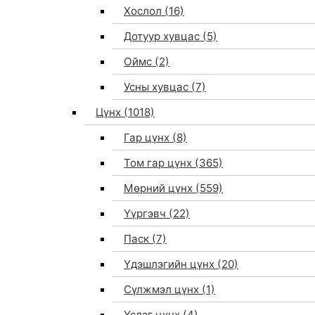
Хослол
(16)
Дотуур хувцас
(5)
Оймс
(2)
Усны хувцас
(7)
Цүнх
(1018)
Гар цүнх
(8)
Том гар цүнх
(365)
Мөрний цүнх
(559)
Үүргэвч
(22)
Паск
(7)
Үдэшлэгийн цүнх
(20)
Сүлжмэл цүнх
(1)
Үслэг цүнх
(4)