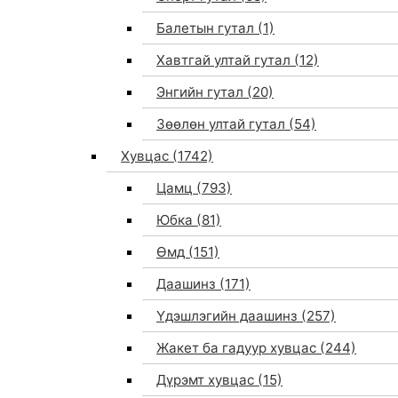
Балетын гутал
(1)
Хавтгай ултай гутал
(12)
Энгийн гутал
(20)
Зөөлөн ултай гутал
(54)
Хувцас
(1742)
Цамц
(793)
Юбка
(81)
Өмд
(151)
Даашинз
(171)
Үдэшлэгийн даашинз
(257)
Жакет ба гадуур хувцас
(244)
Дүрэмт хувцас
(15)