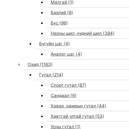
Малгай
(1)
Бээлий
(8)
Бүс
(96)
Нарны шил, нүдний шил
(384)
Бугуйн цаг
(4)
Аналог цаг
(4)
Охид
(1163)
Гутал
(214)
Спорт гутал
(87)
Сандаал
(6)
Хавар, намрын гутал
(44)
Хавтгай ултай гутал
(53)
Усны гутал
(1)