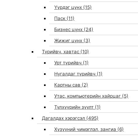
Үүрдэг цүнх
(15)
Паск
(11)
Бизнес цүнх
(24)
Жижиг цүнх
(3)
Түрийвч, хавтас
(10)
Урт түрийвч
(1)
Нугалдаг түрийвч
(1)
Картны сав
(2)
Утас, компьютерийн хайрцаг
(5)
Түлхүүрийн зүүлт
(1)
Дагалдах хэрэгсэл
(495)
Хүзүүний чимэглэл, зангиа
(6)