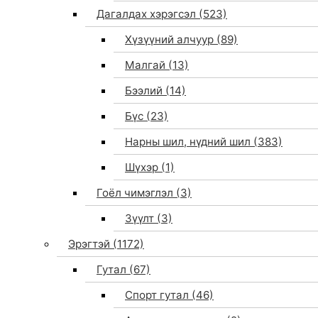
Дагалдах хэрэгсэл
(523)
Хүзүүний алчуур
(89)
Малгай
(13)
Бээлий
(14)
Бүс
(23)
Нарны шил, нүдний шил
(383)
Шүхэр
(1)
Гоёл чимэглэл
(3)
Зүүлт
(3)
Эрэгтэй
(1172)
Гутал
(67)
Спорт гутал
(46)