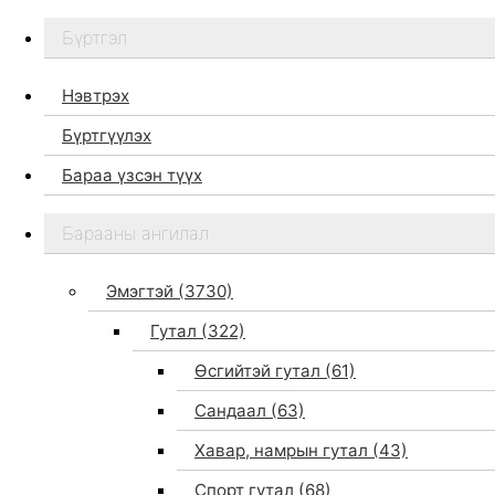
Бүртгэл
Нэвтрэх
Бүртгүүлэх
Бараа үзсэн түүх
Бидний тухай
Барааны ангилал
Дэлгүүр
Брэндүүд
Эмэгтэй
(3730)
Хайх
Гутал
(322)
Өсгийтэй гутал
(61)
Сандаал
(63)
Хавар, намрын гутал
(43)
Спорт гутал
(68)