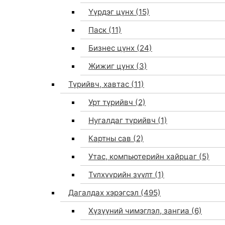
Үүрдэг цүнх
(15)
Паск
(11)
Бизнес цүнх
(24)
Жижиг цүнх
(3)
Түрийвч, хавтас
(11)
Урт түрийвч
(2)
Нугалдаг түрийвч
(1)
Картны сав
(2)
Утас, компьютерийн хайрцаг
(5)
Түлхүүрийн зүүлт
(1)
Дагалдах хэрэгсэл
(495)
Хүзүүний чимэглэл, зангиа
(6)