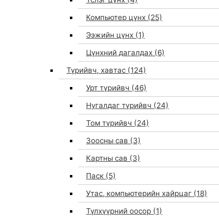
Компьютер цүнх
(25)
Ээжийн цүнх
(1)
Цүнхний дагалдах
(6)
Түрийвч, хавтас
(124)
Урт түрийвч
(46)
Нугалдаг түрийвч
(24)
Том түрийвч
(24)
Зоосны сав
(3)
0
Картны сав
(3)
Паск
(5)
Утас, компьютерийн хайрцаг
(18)
Түлхүүрний оосор
(1)