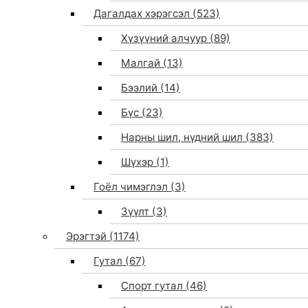
Дагалдах хэрэгсэл
(523)
Хүзүүний алчуур
(89)
Малгай
(13)
Бээлий
(14)
Бүс
(23)
Нарны шил, нүдний шил
(383)
Шүхэр
(1)
Гоёл чимэглэл
(3)
Зүүлт
(3)
Эрэгтэй
(1174)
Гутал
(67)
Спорт гутал
(46)