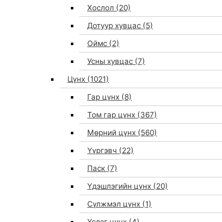
Хослол
(20)
Дотуур хувцас
(5)
Оймс
(2)
Усны хувцас
(7)
Цүнх
(1021)
Гар цүнх
(8)
Том гар цүнх
(367)
Мөрний цүнх
(560)
Үүргэвч
(22)
Паск
(7)
Үдэшлэгийн цүнх
(20)
Сүлжмэл цүнх
(1)
Үслэг цүнх
(4)