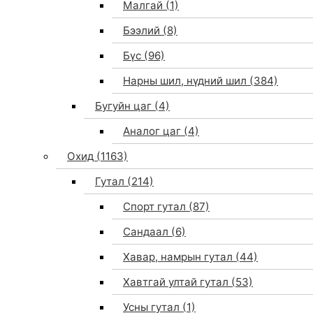
Малгай
(1)
Бээлий
(8)
Бүс
(96)
Нарны шил, нүдний шил
(384)
Бугуйн цаг
(4)
Аналог цаг
(4)
Охид
(1163)
Гутал
(214)
Спорт гутал
(87)
Сандаал
(6)
Хавар, намрын гутал
(44)
Хавтгай ултай гутал
(53)
Усны гутал
(1)