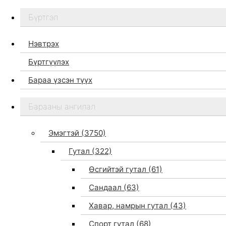
Бүртгэл
Нэвтрэх
Бүртгүүлэх
Бараа үзсэн түүх
Бидний тухай
Барааны ангилал
Дэлгүүр
Брэндүүд
Эмэгтэй
(3750)
Хайх
Гутал
(322)
Өсгийтэй гутал
(61)
Сандаал
(63)
Хавар, намрын гутал
(43)
Спорт гутал
(68)