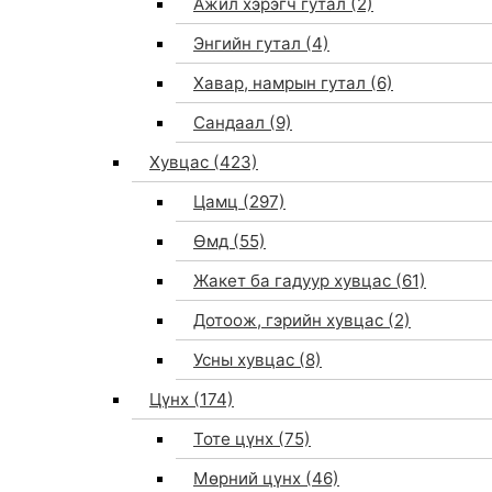
Ажил хэрэгч гутал
(2)
Энгийн гутал
(4)
Хавар, намрын гутал
(6)
Сандаал
(9)
Хувцас
(423)
Цамц
(297)
Өмд
(55)
Жакет ба гадуур хувцас
(61)
Дотоож, гэрийн хувцас
(2)
Усны хувцас
(8)
Цүнх
(174)
Тоте цүнх
(75)
Мөрний цүнх
(46)