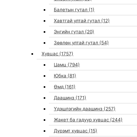
Балетын гутал
(1)
Хавтгай ултай гутал
(12)
Энгийн гутал
(20)
Зөөлөн ултай гутал
(54)
Хувцас
(1757)
Цамц
(794)
Юбка
(81)
Өмд
(161)
Даашинз
(171)
Үдэшлэгийн даашинз
(257)
Жакет ба гадуур хувцас
(244)
Дүрэмт хувцас
(15)