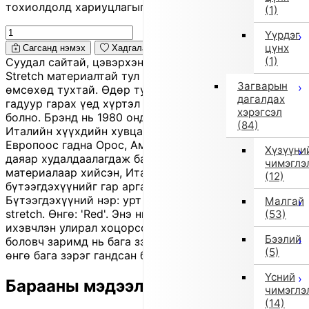
тохиолдолд хариуцлагыг захиалагч өөрөө хүлээнэ.
(1)
Үүрдэг
цүнх
Сагсанд нэмэх
Хадгалах
(1)
Суудал сайтай, цэвэрхэн силуэттэй skinny өмд.
Stretch материалтай тул хөдөлгөөнд эвтэйхэн,
Загварын
өмсөхөд тухтай. Өдөр тутмын хэрэглээнээс эхлээд
дагалдах
гадуур гарах үед хүртэл олон төрлөөр хэрэглэж
хэрэгсэл
болно. Брэнд нь 1980 онд Giovanna Miletti байгуулсан
(84)
Италийн хүүхдийн хувцасны 'Il Gufo'. Одоогоор
Европоос гадна Орос, Америк, Ази зэрэг дэлхий
Хүзүүни
даяар худалдаалагдаж байна. Байгалийн
чимэглэ
материалаар хийсэн, Италийн гоёмсог хэв маягтай
(12)
бүтээгдэхүүнийг гар аргаар үйлдвэрлэдэг.
Бүтээгдэхүүний нэр: урт өмд ('Red'). Материал:
Малгай
stretch. Өнгө: 'Red'. Энэ нь outlet бараа бөгөөд
(53)
ихэвчлэн улирал хоцорсон шинэ бүтээгдэхүүн
Бээлий
боловч заримд нь бага зэрэг зураас, үрчлээ, эсвэл
(5)
өнгө бага зэрэг гандсан байж болно.
Үсний
Барааны мэдээлэл
чимэглэ
(14)