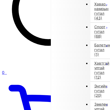
Хавар,
намрын
гутал
(43)
Спорт
гутал
(68)
Балеты
гутал
(1)
Хавтгай
ултай
0
гутал
(12)
Энгийн
гутал
(20)
Зөөлөн
ултай