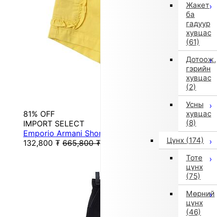
Жакет
ба
гадуур
хувцас
(61)
Дотоож,
гэрийн
хувцас
(2)
Усны
81% OFF
хувцас
(8)
IMPORT SELECT
Emporio Armani Shorts (Yellow)
Цүнх
(174)
132,800
₮
665,800
₮
Тоте
цүнх
(75)
Мөрний
цүнх
(46)