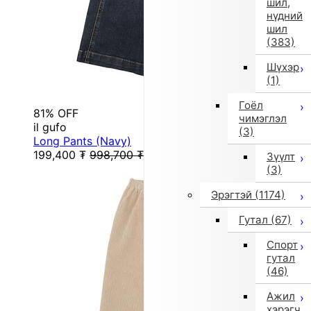
шил,
нүдний
шил
(383)
Шүхэр
(1)
Гоёл
81% OFF
чимэглэл
il gufo
(3)
Long Pants (Navy)
199,400
₮
998,700
₮
Зүүлт
(3)
Эрэгтэй
(1174)
Гутал
(67)
Спорт
гутал
(46)
Ажил
хэрэгч