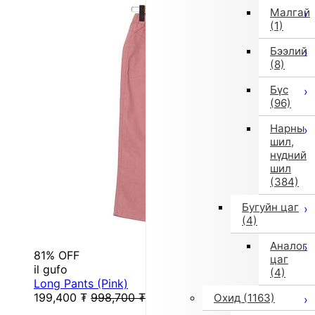
Малгай
(1)
Бээлий
(8)
Бүс
(96)
Нарны
шил,
нүдний
шил
(384)
Бугуйн цаг
(4)
Аналог
81% OFF
цаг
il gufo
(4)
Long Pants (Pink)
199,400
₮
998,700
₮
Охид
(1163)