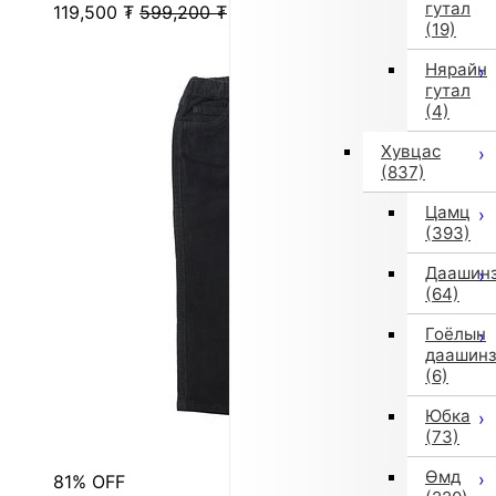
гутал
119,500
₮
599,200
₮
(19)
Нярайн
гутал
(4)
Хувцас
(837)
Цамц
(393)
Даашин
(64)
Гоёлын
даашин
(6)
Юбка
(73)
Өмд
81% OFF