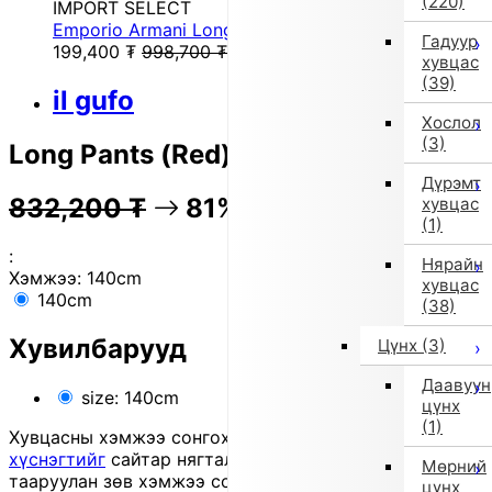
(220)
IMPORT SELECT
Emporio Armani Long Pants (Black)
Гадуур
199,400
₮
998,700
₮
хувцас
(39)
il gufo
Хослол
(3)
Long Pants (Red)
Дүрэмт
832,200
₮
81% OFF
166,100
₮
хувцас
(1)
:
Нярайн
Хэмжээ:
140cm
хувцас
140cm
(38)
Хувилбарууд
Цүнх
(3)
Даавуун
size: 140cm
цүнх
(1)
Хувцасны хэмжээ сонгохдоо
хэмжээ сонгох
хүснэгтийг
сайтар нягталж, биеийн хэмжээтэйгээ
Мөрний
тааруулан зөв хэмжээ сонгоно уу, хувцас таарахгүй
цүнх