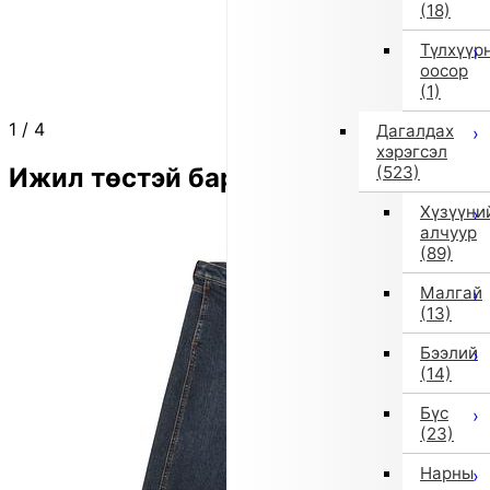
(18)
Түлхүүр
оосор
(1)
1
/
4
Дагалдах
хэрэгсэл
Ижил төстэй бараа
(523)
Хүзүүни
алчуур
(89)
Малгай
(13)
Бээлий
(14)
Бүс
(23)
Нарны