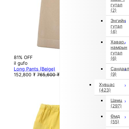
гутал
(2)
Энгийн
гутал
(4)
Хавар,
намрын
гутал
81% OFF
(6)
il gufo
Long Pants (Beige)
Сандаа
(9)
152,800
₮
765,600
₮
Хувцас
(423)
Цамц
(297)
Өмд
(55)