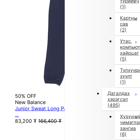
түрийвч
(1)
Картны
сав
(2)
Утас,
компьют
хайрцаг
(5)
Түлхүүр
зүүлт
(1)
Дагалдах
50% OFF
хэрэгсэл
New Balance
(495)
Junior Sweat Long Pants Heavyweight Long Pants
...
Хүзүүни
83,200
₮
166,400
₮
чимэглэ
зангиа
(6)