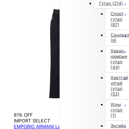
Гутал
(214)
Спорт
гутал
(87)
Сандаа
(6)
Хавар,
намрын
гутал
(44)
Хавтгай
ултай
гутал
(53)
Усны
гутал
81% OFF
(1)
IMPORT SELECT
Энгийн
EMPORIO ARMANI Long Pants (Black)