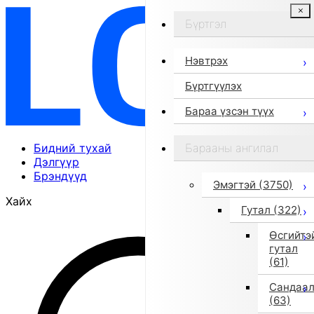
Бүртгэл
Нэвтрэх
Бүртгүүлэх
Бараа үзсэн түүх
Бидний тухай
Барааны ангилал
Дэлгүүр
Брэндүүд
Эмэгтэй
(3750)
Хайх
Гутал
(322)
Өсгийтэ
гутал
(61)
Сандаа
(63)