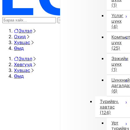
(1)
Үслэг
цүнх
(4)
Эхлэл
Охид
Компью
Хувцас
цүнх
Өмд
(25)
Эхлэл
Ээжийн
цүнх
Хөвгүүд
(1)
Хувцас
Өмд
Цүнхний
дагалда
(6)
Түрийвч,
хавтас
(124)
Урт
түрийвч