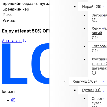
Брэндийн барааны дугаар
840507826 0001
Нярай
(25)
Брэндийн нэр
il gufo
Өнгө
Бусад (1)
Энгэрэв
(2)
Улирал
2025 оны намар/өвөл
Хөнжил,
Enjoy at least 50% OFF Tokyo fashion
өлгий
(11)
Апп татах
Тоглоом
(11)
Хүүхдий
тэрэгни
дагалда
(1)
Хөвгүүд
(709)
Гутал
(93)
loop.mn
Спорт
гутал