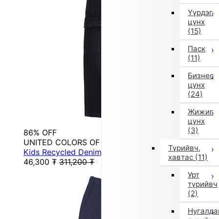
Үүрдэг
цүнх
(15)
Паск
(11)
Бизнес
цүнх
(24)
Жижиг
цүнх
(3)
86% OFF
UNITED COLORS OF BENETTON.
Түрийвч,
Kids Recycled Denim Stretch Cargo Pants G (700)
хавтас
(11)
46,300
₮
311,200
₮
Урт
түрийвч
(2)
Нугалда