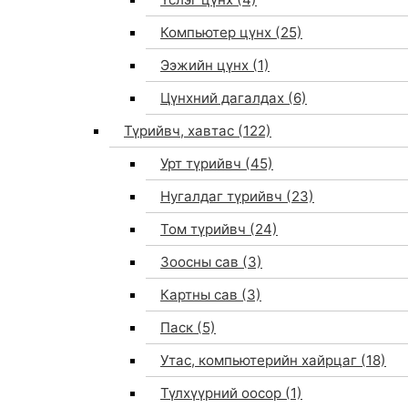
Компьютер цүнх
(25)
Ээжийн цүнх
(1)
Цүнхний дагалдах
(6)
Түрийвч, хавтас
(122)
Урт түрийвч
(45)
Нугалдаг түрийвч
(23)
Том түрийвч
(24)
Зоосны сав
(3)
0
Картны сав
(3)
Паск
(5)
Утас, компьютерийн хайрцаг
(18)
Түлхүүрний оосор
(1)