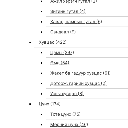
Ажил хэрэгч гутал
(2)
Энгийн гутал
(4)
Хавар, намрын гутал
(6)
Сандаал
(9)
Хувцас
(422)
Цамц
(297)
Өмд
(54)
Жакет ба гадуур хувцас
(61)
Дотоож, гэрийн хувцас
(2)
Усны хувцас
(8)
Цүнх
(174)
Тоте цүнх
(75)
Мөрний цүнх
(46)