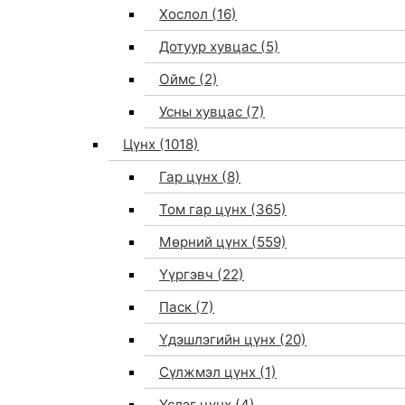
Хослол
(16)
Дотуур хувцас
(5)
Оймс
(2)
Усны хувцас
(7)
Цүнх
(1018)
Гар цүнх
(8)
Том гар цүнх
(365)
Мөрний цүнх
(559)
Үүргэвч
(22)
Паск
(7)
Үдэшлэгийн цүнх
(20)
Сүлжмэл цүнх
(1)
Үслэг цүнх
(4)