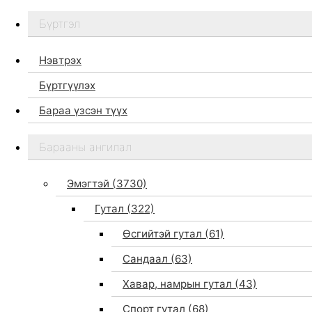
Бүртгэл
Нэвтрэх
Бүртгүүлэх
Бараа үзсэн түүх
Бидний тухай
Барааны ангилал
Дэлгүүр
Брэндүүд
Эмэгтэй
(3730)
Хайх
Гутал
(322)
Өсгийтэй гутал
(61)
Сандаал
(63)
Хавар, намрын гутал
(43)
Спорт гутал
(68)