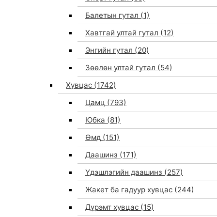
Балетын гутал
(1)
Хавтгай ултай гутал
(12)
Энгийн гутал
(20)
Зөөлөн ултай гутал
(54)
Хувцас
(1742)
Цамц
(793)
Юбка
(81)
Өмд
(151)
Даашинз
(171)
Үдэшлэгийн даашинз
(257)
Жакет ба гадуур хувцас
(244)
Дүрэмт хувцас
(15)