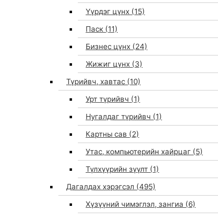
Үүрдэг цүнх
(15)
Паск
(11)
Бизнес цүнх
(24)
Жижиг цүнх
(3)
Түрийвч, хавтас
(10)
Урт түрийвч
(1)
Нугалдаг түрийвч
(1)
Картны сав
(2)
Утас, компьютерийн хайрцаг
(5)
Түлхүүрийн зүүлт
(1)
Дагалдах хэрэгсэл
(495)
Хүзүүний чимэглэл, зангиа
(6)