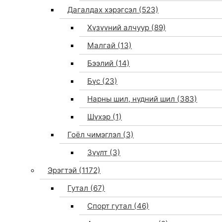
Дагалдах хэрэгсэл
(523)
Хүзүүний алчуур
(89)
Малгай
(13)
Бээлий
(14)
Бүс
(23)
Нарны шил, нүдний шил
(383)
Шүхэр
(1)
Гоёл чимэглэл
(3)
Зүүлт
(3)
Эрэгтэй
(1172)
Гутал
(67)
Спорт гутал
(46)