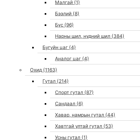
Малгай
(1)
Бээлий
(8)
Бүс
(96)
Нарны шил, нүдний шил
(384)
Бугуйн цаг
(4)
Аналог цаг
(4)
Охид
(1163)
Гутал
(214)
Спорт гутал
(87)
Сандаал
(6)
Хавар, намрын гутал
(44)
Хавтгай ултай гутал
(53)
Усны гутал
(1)