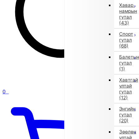
Хавар,
намрын
гутал
(43)
Спорт
гутал
(68)
Балеты
гутал
(1)
Хавтгай
ултай
0
гутал
(12)
Энгийн
гутал
(20)
Зөөлөн
ултай