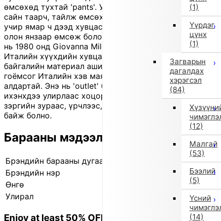
өмсөхөд тухтай 'pants'. Уян 'waistband'-тай тул биед
(1)
сайн таарч, тайлж өмсөхөд хялбар. Энгийн загвартай
Үүрдэг
учир ямар ч дээд хувцастай хослуулахад амархан,
цүнх
олон янзаар өмсөж болох үндсэн хувцас юм. 'Il Gufo'
(1)
нь 1980 онд Giovanna Miletti-ийн үүсгэн байгуулсан
Италийн хүүхдийн хувцасны 'brand' бөгөөд
Загварын
байгалийн материал ашиглан гараар урласан,
дагалдах
гоёмсог Италийн хэв маягийн бүтээгдэхүүнээрээ
хэрэгсэл
алдартай. Энэ нь 'outlet' бүтээгдэхүүн бөгөөд
(84)
ихэнхдээ улирлаас хоцорсон шинэ бараа боловч бага
зэргийн зураас, үрчлээс, өнгө жаахан гандах зэрэг
Хүзүүни
байж болно.
чимэглэ
(12)
Барааны мэдээлэл
Малгай
(53)
Брэндийн барааны дугаар
840501124 0001
Бээлий
Брэндийн нэр
il gufo
(5)
Өнгө
Бусад (1)
Улирал
2025 оны намар/өвөл
Үсний
чимэглэ
Enjoy at least 50% OFF Tokyo fashion
(14)