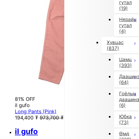
гутал
(19)
Нярайн
гутал
(4)
Хувцас
(837)
Цамц
(393)
Даашин
(64)
Гоёлын
81% OFF
даашин
il gufo
(6)
Long Pants (Pink)
Юбка
194,400
₮
973,700
₮
(73)
il gufo
Өмд