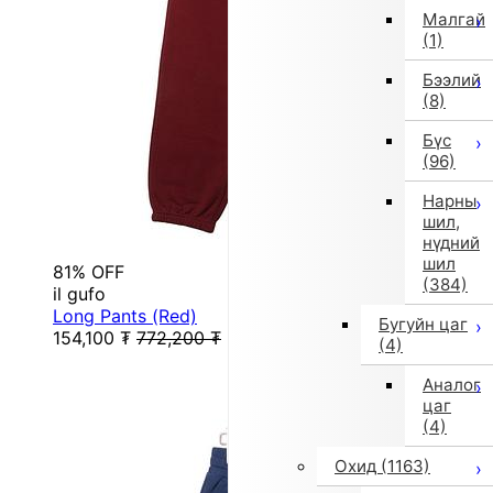
Малгай
(1)
Бээлий
(8)
Бүс
(96)
Нарны
шил,
нүдний
шил
81% OFF
(384)
il gufo
Long Pants (Red)
Бугуйн цаг
154,100
₮
772,200
₮
(4)
Аналог
цаг
(4)
Охид
(1163)