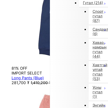
Гутал
(214)
Спорт
гутал
(87)
Сандаа
(6)
Хавар,
намрын
гутал
(44)
Хавтгай
81% OFF
ултай
IMPORT SELECT
гутал
Long Pants (Blue)
(53)
281,700
₮
1,410,200
₮
Усны
гутал
(1)
Энгийн