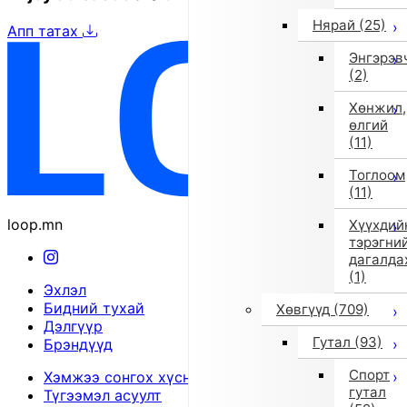
Нярай
(25)
Апп татах
Энгэрэв
(2)
Хөнжил,
өлгий
(11)
Тоглоом
(11)
loop.mn
Хүүхдий
тэрэгни
дагалда
(1)
Эхлэл
Бидний тухай
Хөвгүүд
(709)
Дэлгүүр
Гутал
(93)
Брэндүүд
Спорт
Хэмжээ сонгох хүснэгт
гутал
Түгээмэл асуулт