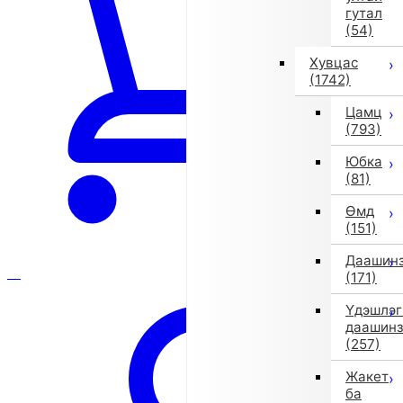
гутал
(54)
Хувцас
(1742)
Цамц
(793)
Юбка
(81)
Өмд
(151)
Даашин
(171)
Үдэшлэг
даашин
(257)
Жакет
ба