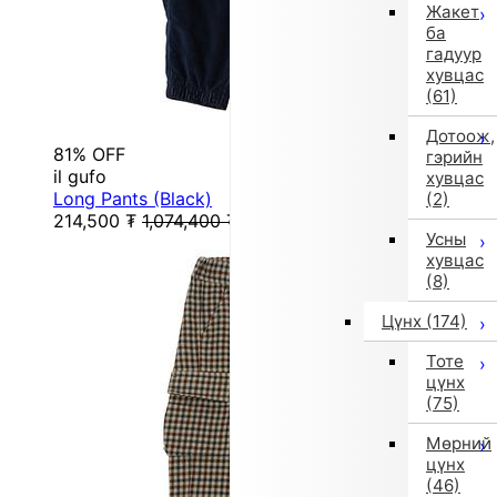
Жакет
ба
гадуур
хувцас
(61)
Дотоож,
81% OFF
гэрийн
il gufo
хувцас
Long Pants (Black)
(2)
214,500
₮
1,074,400
₮
Усны
хувцас
(8)
Цүнх
(174)
Тоте
цүнх
(75)
Мөрний
цүнх
(46)