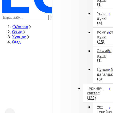
(1)
Үслэг
цүнх
(4)
Эхлэл
Охид
Компью
Хувцас
цүнх
Өмд
(25)
Ээжийн
цүнх
(1)
Цүнхний
дагалда
(6)
Түрийвч,
хавтас
(122)
Урт
түрийвч