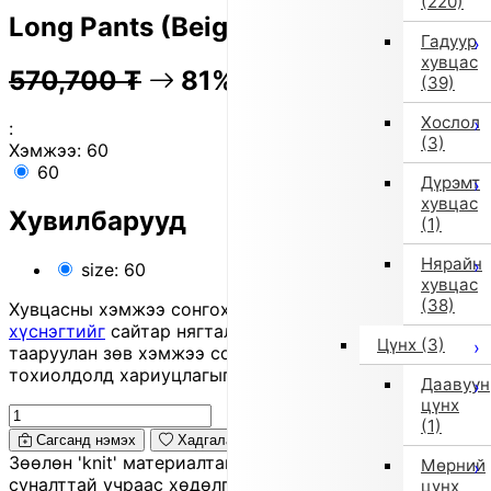
(220)
Long Pants (Beige)
Гадуур
хувцас
570,700
₮
81% OFF
113,800
₮
(39)
Хослол
:
(3)
Хэмжээ:
60
60
Дүрэмт
хувцас
Хувилбарууд
(1)
Нярайн
size: 60
хувцас
(38)
Хувцасны хэмжээ сонгохдоо
хэмжээ сонгох
хүснэгтийг
сайтар нягталж, биеийн хэмжээтэйгээ
Цүнх
(3)
тааруулан зөв хэмжээ сонгоно уу, хувцас таарахгүй
тохиолдолд хариуцлагыг захиалагч өөрөө хүлээнэ.
Даавуун
цүнх
(1)
Сагсанд нэмэх
Хадгалах
Зөөлөн 'knit' материалтай, дунд зэргийн зузаан болон
Мөрний
суналттай учраас хөдөлгөөнд саад болохгүй,
цүнх