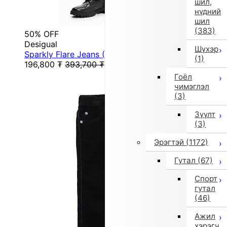
шил,
нүдний
шил
(383)
50% OFF
Desigual
Шүхэр
Sparkly Flare Jeans (Gray/Black)
(1)
196,800
₮
393,700
₮
Гоёл
чимэглэл
(3)
Зүүлт
(3)
Эрэгтэй
(1172)
Гутал
(67)
Спорт
гутал
(46)
Ажил
хэрэгч