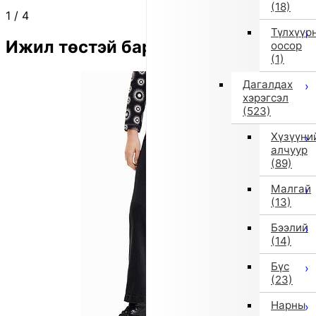
(18)
1
/
4
Түлхүүр
Ижил төстэй бараа
оосор
(1)
Дагалдах
хэрэгсэл
(523)
Хүзүүни
алчуур
(89)
Малгай
(13)
Бээлий
(14)
Бүс
(23)
Нарны