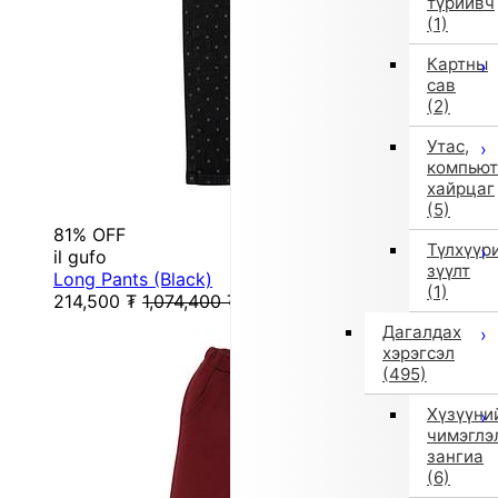
түрийвч
(1)
Картны
сав
(2)
Утас,
компьют
хайрцаг
(5)
81% OFF
Түлхүүр
il gufo
зүүлт
Long Pants (Black)
(1)
214,500
₮
1,074,400
₮
Дагалдах
хэрэгсэл
(495)
Хүзүүни
чимэглэ
зангиа
(6)