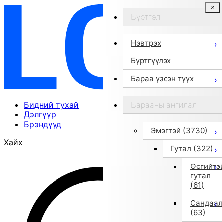
Бүртгэл
Нэвтрэх
Бүртгүүлэх
Бараа үзсэн түүх
Бидний тухай
Барааны ангилал
Дэлгүүр
Брэндүүд
Эмэгтэй
(3730)
Хайх
Гутал
(322)
Өсгийтэ
гутал
(61)
Сандаа
(63)