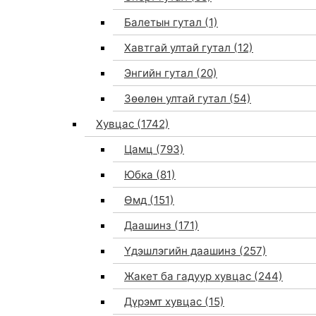
Балетын гутал
(1)
Хавтгай ултай гутал
(12)
Энгийн гутал
(20)
Зөөлөн ултай гутал
(54)
Хувцас
(1742)
Цамц
(793)
Юбка
(81)
Өмд
(151)
Даашинз
(171)
Үдэшлэгийн даашинз
(257)
Жакет ба гадуур хувцас
(244)
Дүрэмт хувцас
(15)