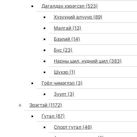
Дагалдах хэрэгсэл
(523)
Хүзүүний алчуур
(89)
Малгай
(13)
Бээлий
(14)
Бүс
(23)
Нарны шил, нүдний шил
(383)
Шүхэр
(1)
Гоёл чимэглэл
(3)
Зүүлт
(3)
Эрэгтэй
(1172)
Гутал
(67)
Спорт гутал
(46)