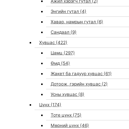
Ажил хэрэгч гутал
(2)
Энгийн гутал
(4)
Хавар, намрын гутал
(6)
Сандаал
(9)
Хувцас
(422)
Цамц
(297)
Өмд
(54)
Жакет ба гадуур хувцас
(61)
Дотоож, гэрийн хувцас
(2)
Усны хувцас
(8)
Цүнх
(174)
Тоте цүнх
(75)
Мөрний цүнх
(46)