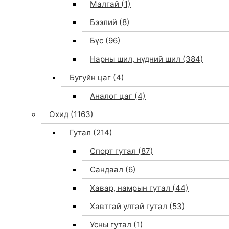
Малгай
(1)
Бээлий
(8)
Бүс
(96)
Нарны шил, нүдний шил
(384)
Бугуйн цаг
(4)
Аналог цаг
(4)
Охид
(1163)
Гутал
(214)
Спорт гутал
(87)
Сандаал
(6)
Хавар, намрын гутал
(44)
Хавтгай ултай гутал
(53)
Усны гутал
(1)