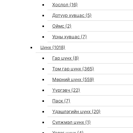
Хослол
(16)
Дотуур хувцас
(5)
Оймс
(2)
Усны хувцас
(7)
Цүнх
(1018)
Гар цүнх
(8)
Том гар цүнх
(365)
Мөрний цүнх
(559)
Үүргэвч
(22)
Паск
(7)
Үдэшлэгийн цүнх
(20)
Сүлжмэл цүнх
(1)
Үслэг цүнх
(4)