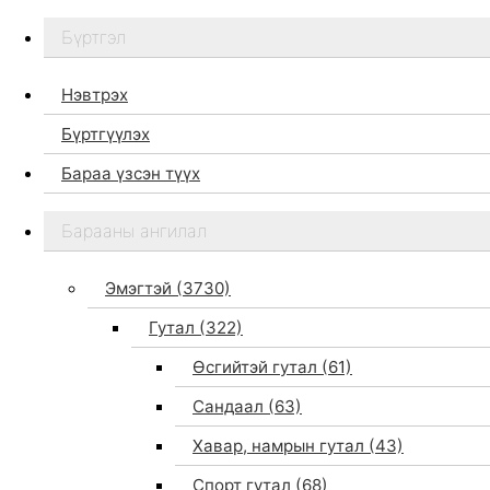
Бүртгэл
Нэвтрэх
Бүртгүүлэх
Бараа үзсэн түүх
Бидний тухай
Барааны ангилал
Дэлгүүр
Брэндүүд
Эмэгтэй
(3730)
Хайх
Гутал
(322)
Өсгийтэй гутал
(61)
Сандаал
(63)
Хавар, намрын гутал
(43)
Спорт гутал
(68)