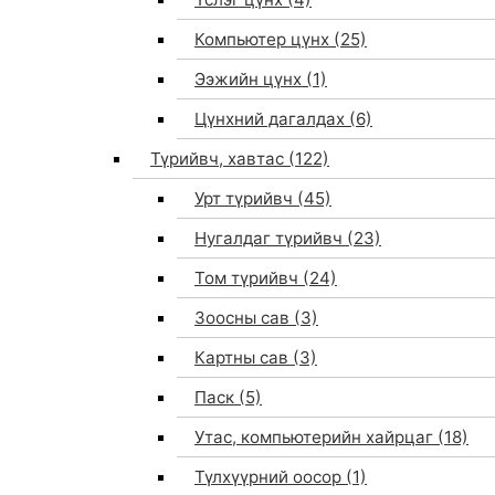
Компьютер цүнх
(25)
Ээжийн цүнх
(1)
Цүнхний дагалдах
(6)
Түрийвч, хавтас
(122)
Урт түрийвч
(45)
Нугалдаг түрийвч
(23)
Том түрийвч
(24)
Зоосны сав
(3)
0
Картны сав
(3)
Паск
(5)
Утас, компьютерийн хайрцаг
(18)
Түлхүүрний оосор
(1)