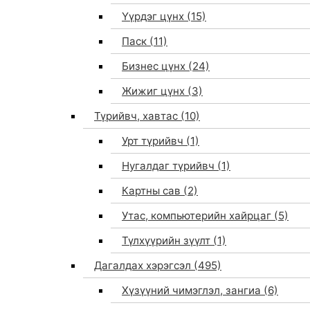
Үүрдэг цүнх
(15)
Паск
(11)
Бизнес цүнх
(24)
Жижиг цүнх
(3)
Түрийвч, хавтас
(10)
Урт түрийвч
(1)
Нугалдаг түрийвч
(1)
Картны сав
(2)
Утас, компьютерийн хайрцаг
(5)
Түлхүүрийн зүүлт
(1)
Дагалдах хэрэгсэл
(495)
Хүзүүний чимэглэл, зангиа
(6)