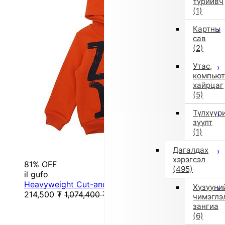
түрийвч
(1)
Картны
сав
(2)
Утас,
компьют
хайрцаг
(5)
Түлхүүр
зүүлт
(1)
Дагалдах
хэрэгсэл
81% OFF
(495)
il gufo
Heavyweight Cut-and-Sew Top, Other (Red)
Хүзүүни
214,500
₮
1,074,400
₮
чимэглэ
зангиа
(6)