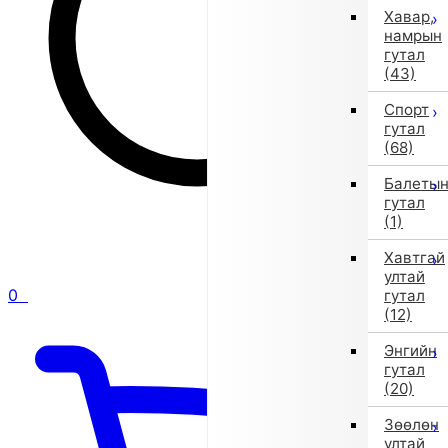
Хавар,
намрын
гутал
(43)
Спорт
гутал
(68)
Балеты
гутал
(1)
Хавтгай
ултай
0
гутал
(12)
Энгийн
гутал
(20)
Зөөлөн
ултай