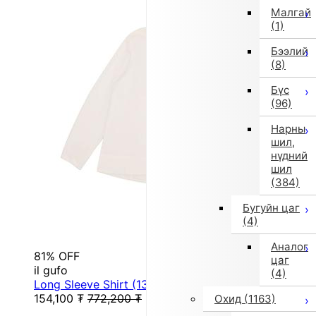
Малгай
(1)
Бээлий
(8)
Бүс
(96)
Нарны
шил,
нүдний
шил
(384)
Бугуйн цаг
(4)
Аналог
81% OFF
цаг
il gufo
(4)
Long Sleeve Shirt (130cm/White)
154,100
₮
772,200
₮
Охид
(1163)