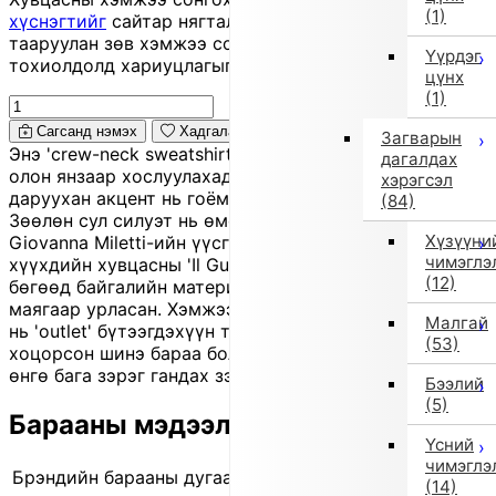
(1)
хүснэгтийг
сайтар нягталж, биеийн хэмжээтэйгээ
тааруулан зөв хэмжээ сонгоно уу, хувцас таарахгүй
Үүрдэг
тохиолдолд хариуцлагыг захиалагч өөрөө хүлээнэ.
цүнх
(1)
Сагсанд нэмэх
Хадгалах
Загварын
Энэ 'crew-neck sweatshirt' нь энгийн загвартай тул
дагалдах
олон янзаар хослуулахад хялбар. Урд хэсгийн
хэрэгсэл
даруухан акцент нь гоёмсог деталь болж өгнө.
(84)
Зөөлөн сул силуэт нь өмсөхөд тухтай. 1980 онд
Хүзүүни
Giovanna Miletti-ийн үүсгэн байгуулсан Италийн
чимэглэ
хүүхдийн хувцасны 'Il Gufo' брэндийн бүтээгдэхүүн
(12)
бөгөөд байгалийн материал ашиглан Итали хэв
маягаар урласан. Хэмжээ нь 150 см, өнгө нь хар. Энэ
Малгай
нь 'outlet' бүтээгдэхүүн тул ихэвчлэн улирлаас
(53)
хоцорсон шинэ бараа боловч жижиг зураас, үрчлээ,
өнгө бага зэрэг гандах зэрэг өө сэвтэй байж болно.
Бээлий
(5)
Барааны мэдээлэл
Үсний
чимэглэ
Брэндийн барааны дугаар
840207813 1
(14)