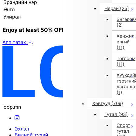
Брэндийн нэр
Il Gufo
Нярай
(25)
Өнгө
Хар
Улирал
2025 оны намар/өвөл
Энгэрэв
(2)
Enjoy at least 50% OFF Tokyo fashion
Хөнжил,
өлгий
Апп татах
(11)
Тоглоом
(11)
Хүүхдий
тэрэгни
дагалда
(1)
Хөвгүүд
(709)
loop.mn
Гутал
(93)
Спорт
Эхлэл
гутал
Бидний тухай