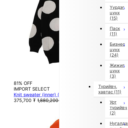
Үүрдэг
цүнх
(15)
Паск
(11)
Бизнес
цүнх
(24)
Жижиг
цүнх
(3)
81% OFF
Түрийвч,
IMPORT SELECT
хавтас
(11)
Knit sweater (inner) (Black)
375,700
₮
1,880,200
₮
Урт
түрийвч
(2)
Нугалда