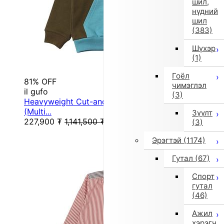
шил,
нүдний
шил
(383)
Шүхэр
(1)
Гоёл
81% OFF
чимэглэл
il gufo
(3)
Heavyweight Cut-and-Sew Hooded Outerwear
(Multi...
Зүүлт
227,900
₮
1,141,500
₮
(3)
Эрэгтэй
(1174)
Гутал
(67)
Спорт
гутал
(46)
Ажил
хэрэгч