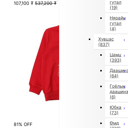
гутал
107,100
₮
537,200
₮
(19)
Нярайн
гутал
(4)
Хувцас
(837)
Цамц
(393)
Даашин
(64)
Гоёлын
даашин
(6)
Юбка
(73)
Өмд
81% OFF