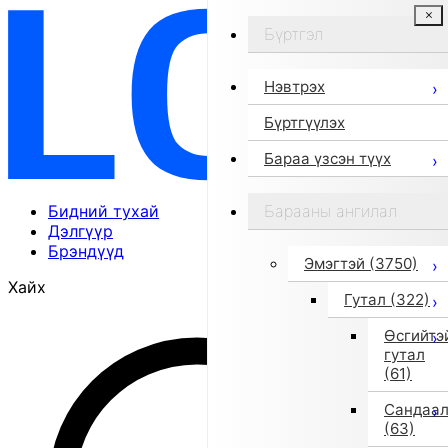
Бүртгэл
Нэвтрэх
Бүртгүүлэх
Бараа үзсэн түүх
Бидний тухай
Барааны ангилал
Дэлгүүр
Брэндүүд
Эмэгтэй
(3750)
Хайх
Гутал
(322)
Өсгийтэ
гутал
(61)
Сандаа
(63)