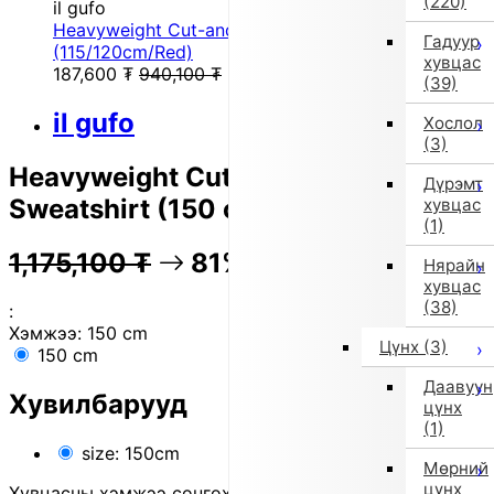
(220)
il gufo
Heavyweight Cut-and-Sew Sweatshirt
Гадуур
(115/120cm/Red)
хувцас
187,600
₮
940,100
₮
(39)
il gufo
Хослол
(3)
Heavyweight Cut-and-Sew
Дүрэмт
Sweatshirt (150 cm / Black)
хувцас
(1)
1,175,100
₮
81% OFF
234,600
₮
Нярайн
хувцас
(38)
:
Хэмжээ:
150 cm
Цүнх
(3)
150 cm
Даавуун
Хувилбарууд
цүнх
(1)
size: 150cm
Мөрний
цүнх
Хувцасны хэмжээ сонгохдоо
хэмжээ сонгох