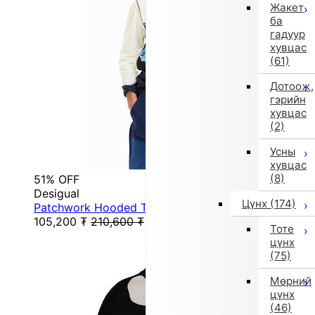
Жакет
ба
гадуур
хувцас
(61)
Дотоож,
гэрийн
хувцас
(2)
Усны
хувцас
(8)
51% OFF
Desigual
Цүнх
(174)
Patchwork Hooded T-Shirt (White)
105,200
₮
210,600
₮
Тоте
цүнх
(75)
Мөрний
цүнх
(46)