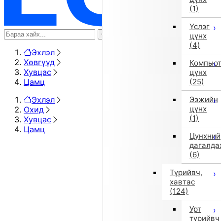
(1)
Үслэг
цүнх
(4)
Эхлэл
Хөвгүүд
Компью
Хувцас
цүнх
Цамц
(25)
Эхлэл
Ээжийн
цүнх
Охид
(1)
Хувцас
Цамц
Цүнхний
дагалда
(6)
Түрийвч,
хавтас
(124)
Урт
түрийвч