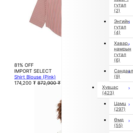
гутал
(2)
Энгийн
гутал
(4)
Хавар,
намрын
гутал
(6)
81% OFF
IMPORT SELECT
Сандаа
(9)
Shirt Blouse (Pink)
174,200
₮
872,900
₮
Хувцас
(423)
Цамц
(297)
Өмд
(55)