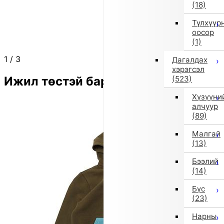
(18)
Түлхүүр
оосор
(1)
1
/
3
Дагалдах
хэрэгсэл
Ижил төстэй бараа
(523)
Хүзүүни
алчуур
(89)
Малгай
(13)
Бээлий
(14)
Бүс
(23)
Нарны