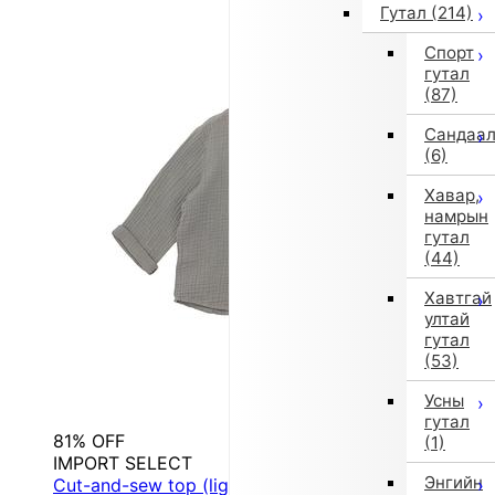
Гутал
(214)
Спорт
гутал
(87)
Сандаа
(6)
Хавар,
намрын
гутал
(44)
Хавтгай
ултай
гутал
(53)
Усны
гутал
81% OFF
(1)
IMPORT SELECT
Энгийн
Cut-and-sew top (lightweight, gray)