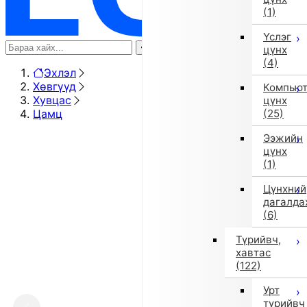
(1)
Үслэг
цүнх
(4)
Эхлэл
Хөвгүүд
Компью
Хувцас
цүнх
Цамц
(25)
Ээжийн
цүнх
(1)
Цүнхний
дагалда
(6)
Түрийвч,
хавтас
(122)
Урт
түрийвч