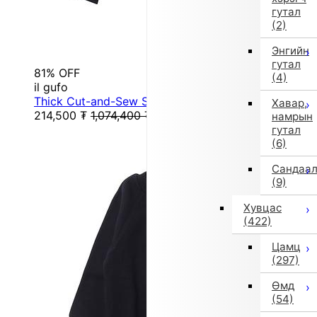
гутал
(2)
Энгийн
гутал
81% OFF
(4)
il gufo
Thick Cut-and-Sew Sweatshirt (115/120 cm, Black)
Хавар,
214,500
₮
1,074,400
₮
намрын
гутал
(6)
Сандаа
(9)
Хувцас
(422)
Цамц
(297)
Өмд
(54)