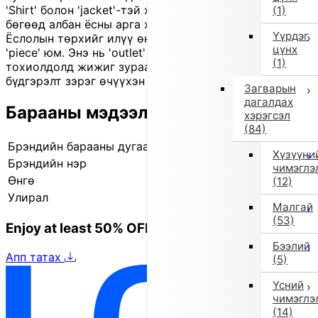
'Shirt' болон 'jacket'-тэй хослуулахад тохиромжтой
(1)
бөгөөд албан ёсны арга хэмжээнд ч сайн зохицно.
Үүрдэг
Ёслолын төрхийг илүү өндөр түвшинд гаргах нэгэн
цүнх
'piece' юм. Энэ нь 'outlet' бүтээгдэхүүн бөгөөд зарим
(1)
тохиолдолд жижиг зураас, үрчлээ, бага зэрэг өнгө
бүдгэрэлт зэрэг өчүүхэн согогтой байж болно.
Загварын
дагалдах
Барааны мэдээлэл
хэрэгсэл
(84)
Брэндийн барааны дугаар
400805012 02
Хүзүүни
Брэндийн нэр
Импорт сонголт
чимэглэ
Өнгө
Бусад (2)
(12)
Улирал
2025 оны намар/өвөл
Малгай
(53)
Enjoy at least 50% OFF Tokyo fashion
Бээлий
Апп татах
(5)
Үсний
чимэглэ
(14)