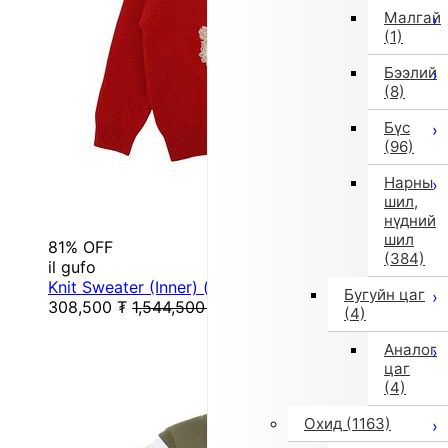
Малгай
(1)
Бээлий
(8)
Бүс
(96)
Нарны
шил,
нүдний
шил
81% OFF
(384)
il gufo
Knit Sweater (Inner) (Red)
Бугуйн цаг
308,500
₮
1,544,500
₮
(4)
Аналог
цаг
(4)
Охид
(1163)