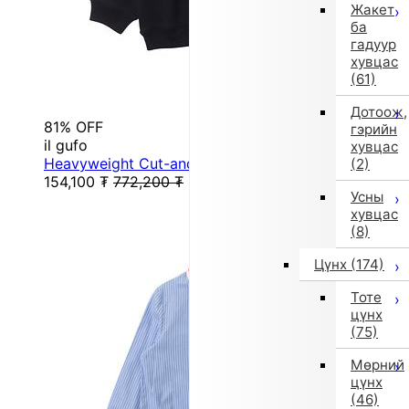
Жакет
ба
гадуур
хувцас
(61)
Дотоож,
81% OFF
гэрийн
il gufo
хувцас
Heavyweight Cut-and-Sew Sweatshirt (Black)
(2)
154,100
₮
772,200
₮
Усны
хувцас
(8)
Цүнх
(174)
Тоте
цүнх
(75)
Мөрний
цүнх
(46)