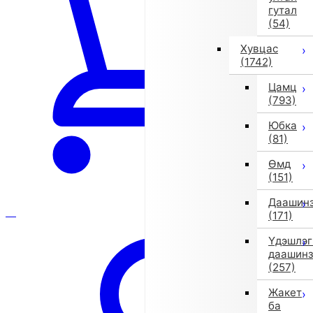
гутал
(54)
Хувцас
(1742)
Цамц
(793)
Юбка
(81)
Өмд
(151)
Даашин
(171)
Үдэшлэг
даашин
(257)
Жакет
ба