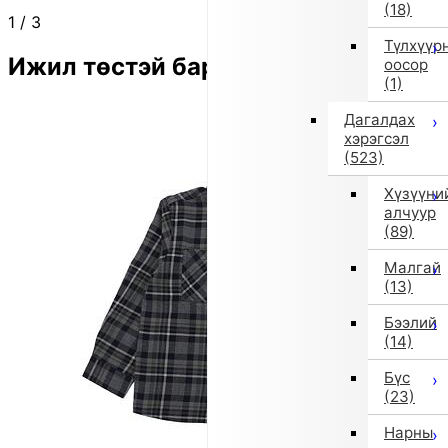
(18)
1
/
3
Түлхүүр
Ижил төстэй бараа
оосор
(1)
Дагалдах
хэрэгсэл
(523)
Хүзүүни
алчуур
(89)
Малгай
(13)
Бээлий
(14)
Бүс
(23)
Нарны