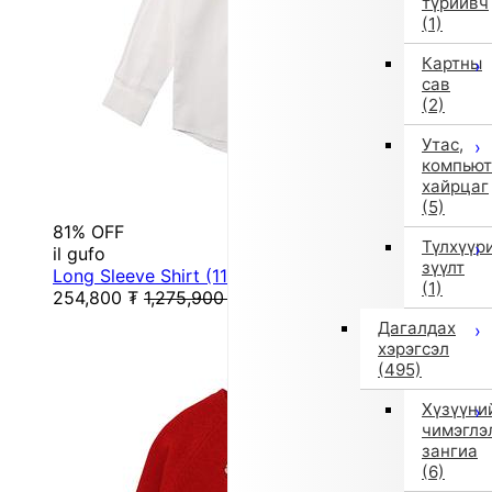
түрийвч
(1)
Картны
сав
(2)
Утас,
компьют
хайрцаг
(5)
81% OFF
Түлхүүр
il gufo
зүүлт
Long Sleeve Shirt (115/120cm/White)
(1)
254,800
₮
1,275,900
₮
Дагалдах
хэрэгсэл
(495)
Хүзүүни
чимэглэ
зангиа
(6)