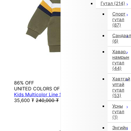
Гутал
(214)
Спорт
гутал
(87)
Сандаа
(6)
Хавар,
намрын
гутал
(44)
Хавтгай
86% OFF
ултай
UNITED COLORS OF BENETTON.
гутал
Kids Multicolor Line Sweat Trainer B (313)
(53)
35,600
₮
240,000
₮
Усны
гутал
(1)
Энгийн