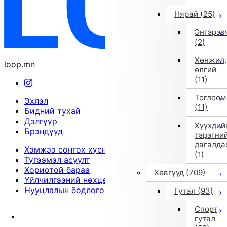
Нярай
(25)
Энгэрэв
(2)
Хөнжил,
loop.mn
өлгий
(11)
Тоглоом
Эхлэл
(11)
Бидний тухай
Дэлгүүр
Хүүхдий
Брэндүүд
тэрэгни
дагалда
Хэмжээ сонгох хүснэгт
(1)
Түгээмэл асуулт
Хориотой бараа
Хөвгүүд
(709)
Үйлчилгээний нөхцөл
Нууцлалын бодлого
Гутал
(93)
© 2026
Спорт
гутал
Эхлэл