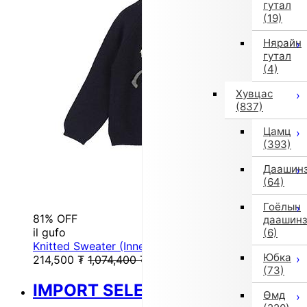
гутал
(19)
Нярайн
гутал
(4)
Хувцас
(837)
Цамц
(393)
Даашин
(64)
Гоёлын
81% OFF
даашин
il gufo
(6)
Knitted Sweater (Inner) (Black)
Юбка
214,500
₮
1,074,400
₮
(73)
IMPORT SELECT
Өмд