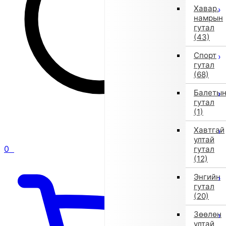
Хавар,
намрын
гутал
(43)
Спорт
гутал
(68)
Балеты
гутал
(1)
Хавтгай
ултай
0
гутал
(12)
Энгийн
гутал
(20)
Зөөлөн
ултай