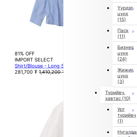
Үүрдэг
цүнх
(15)
Паск
(11)
Бизнес
цүнх
81% OFF
(24)
IMPORT SELECT
Shirt/Blouse - Long Sleeve Shirt (Blue)
Жижиг
281,700
₮
1,410,200
₮
цүнх
(3)
Түрийвч,
хавтас
(10)
Урт
түрийвч
(1)
Нугалда