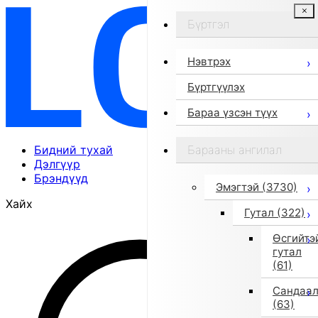
Бүртгэл
Нэвтрэх
Бүртгүүлэх
Бараа үзсэн түүх
Бидний тухай
Барааны ангилал
Дэлгүүр
Брэндүүд
Эмэгтэй
(3730)
Хайх
Гутал
(322)
Өсгийтэ
гутал
(61)
Сандаа
(63)