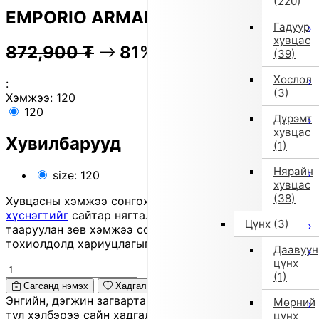
(220)
EMPORIO ARMANI Vest
Гадуур
хувцас
872,900
₮
81% OFF
174,200
₮
(39)
Хослол
:
(3)
Хэмжээ:
120
120
Дүрэмт
хувцас
Хувилбарууд
(1)
Нярайн
size: 120
хувцас
(38)
Хувцасны хэмжээ сонгохдоо
хэмжээ сонгох
хүснэгтийг
сайтар нягталж, биеийн хэмжээтэйгээ
Цүнх
(3)
тааруулан зөв хэмжээ сонгоно уу, хувцас таарахгүй
тохиолдолд хариуцлагыг захиалагч өөрөө хүлээнэ.
Даавуун
цүнх
(1)
Сагсанд нэмэх
Хадгалах
Энгийн, дэгжин загвартай 'vest'. Бат бөх даавуутай
Мөрний
тул хэлбэрээ сайн хадгалж, цэвэрхэн силуэт үүсгэнэ.
цүнх