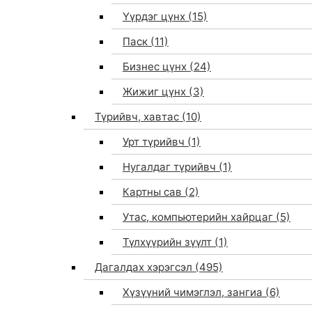
Үүрдэг цүнх
(15)
Паск
(11)
Бизнес цүнх
(24)
Жижиг цүнх
(3)
Түрийвч, хавтас
(10)
Урт түрийвч
(1)
Нугалдаг түрийвч
(1)
Картны сав
(2)
Утас, компьютерийн хайрцаг
(5)
Түлхүүрийн зүүлт
(1)
Дагалдах хэрэгсэл
(495)
Хүзүүний чимэглэл, зангиа
(6)