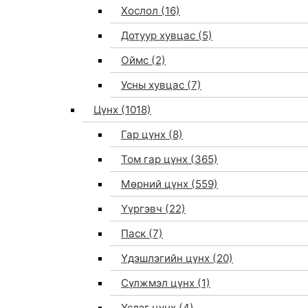
Хослол
(16)
Дотуур хувцас
(5)
Оймс
(2)
Усны хувцас
(7)
Цүнх
(1018)
Гар цүнх
(8)
Том гар цүнх
(365)
Мөрний цүнх
(559)
Үүргэвч
(22)
Паск
(7)
Үдэшлэгийн цүнх
(20)
Сүлжмэл цүнх
(1)
Үслэг цүнх
(4)