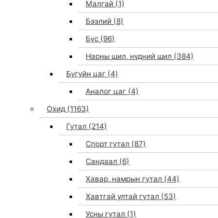
Малгай
(1)
Бээлий
(8)
Бүс
(96)
Нарны шил, нүдний шил
(384)
Бугуйн цаг
(4)
Аналог цаг
(4)
Охид
(1163)
Гутал
(214)
Спорт гутал
(87)
Сандаал
(6)
Хавар, намрын гутал
(44)
Хавтгай ултай гутал
(53)
Усны гутал
(1)