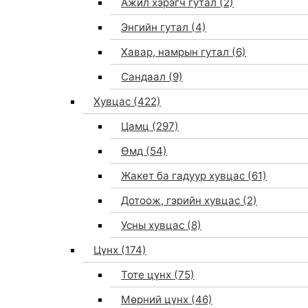
Ажил хэрэгч гутал
(2)
Энгийн гутал
(4)
Хавар, намрын гутал
(6)
Сандаал
(9)
Хувцас
(422)
Цамц
(297)
Өмд
(54)
Жакет ба гадуур хувцас
(61)
Дотоож, гэрийн хувцас
(2)
Усны хувцас
(8)
Цүнх
(174)
Тоте цүнх
(75)
Мөрний цүнх
(46)