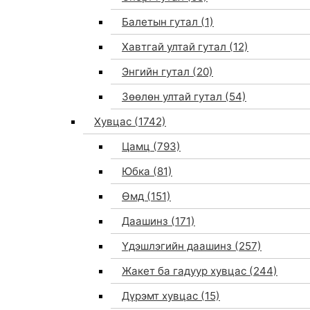
Балетын гутал
(1)
Хавтгай ултай гутал
(12)
Энгийн гутал
(20)
Зөөлөн ултай гутал
(54)
Хувцас
(1742)
Цамц
(793)
Юбка
(81)
Өмд
(151)
Даашинз
(171)
Үдэшлэгийн даашинз
(257)
Жакет ба гадуур хувцас
(244)
Дүрэмт хувцас
(15)