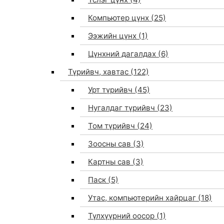
Компьютер цүнх
(25)
Ээжийн цүнх
(1)
Цүнхний дагалдах
(6)
Түрийвч, хавтас
(122)
Урт түрийвч
(45)
Нугалдаг түрийвч
(23)
Том түрийвч
(24)
Зоосны сав
(3)
0
Картны сав
(3)
Паск
(5)
Утас, компьютерийн хайрцаг
(18)
Түлхүүрний оосор
(1)