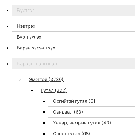
Бүртгэл
Нэвтрэх
Бүртгүүлэх
Бараа үзсэн түүх
Бидний тухай
Барааны ангилал
Дэлгүүр
Брэндүүд
Эмэгтэй
(3730)
Хайх
Гутал
(322)
Өсгийтэй гутал
(61)
Сандаал
(63)
Хавар, намрын гутал
(43)
Спорт гутал
(68)