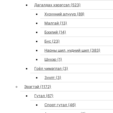
Дагалдах хэрэгсэл
(523)
Хүзүүний алчуур
(89)
Малгай
(13)
Бээлий
(14)
Бүс
(23)
Нарны шил, нүдний шил
(383)
Шүхэр
(1)
Гоёл чимэглэл
(3)
Зүүлт
(3)
Эрэгтэй
(1172)
Гутал
(67)
Спорт гутал
(46)