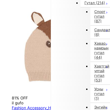
Гутал
(214)
Спорт
гутал
(87)
Сандаа
(6)
Хавар,
намрын
гутал
(44)
Хавтгай
ултай
гутал
(53)
Усны
гутал
81% OFF
(1)
il gufo
Энгийн
Fashion Accessory_Hat (46/S/Beige)