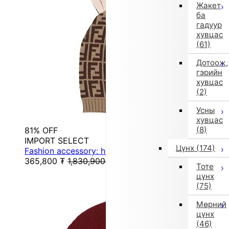
Жакет
ба
гадуур
хувцас
(61)
Дотоож,
гэрийн
хувцас
(2)
Усны
хувцас
(8)
81% OFF
IMPORT SELECT
Цүнх
(174)
Fashion accessory: hat (Brown)
365,800
₮
1,830,900
₮
Тоте
цүнх
(75)
Мөрний
цүнх
(46)