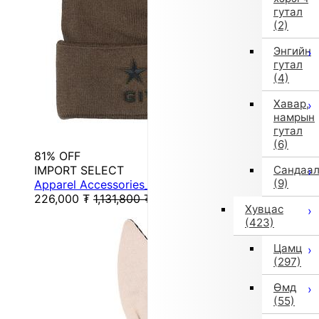
гутал
(2)
Энгийн
гутал
(4)
Хавар,
намрын
гутал
(6)
81% OFF
IMPORT SELECT
Сандаа
(9)
Apparel Accessories_Hat (Brown)
226,000
₮
1,131,800
₮
Хувцас
(423)
Цамц
(297)
Өмд
(55)