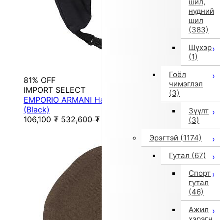
шил,
нүдний
шил
(383)
Шүхэр
(1)
Гоёл
81% OFF
чимэглэл
IMPORT SELECT
(3)
EMPORIO ARMANI Hats Clothing Accessories
(Black)
Зүүлт
106,100
₮
532,600
₮
(3)
Эрэгтэй
(1174)
Гутал
(67)
Спорт
гутал
(46)
Ажил
хэрэгч