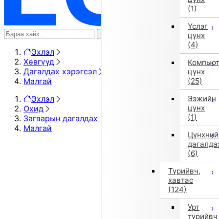
(1)
Үслэг
цүнх
(4)
Эхлэл
Хөвгүүд
Компью
Дагалдах хэрэгсэл
цүнх
Малгай
(25)
Эхлэл
Ээжийн
цүнх
Охид
(1)
Загварын дагалдах хэрэгсэл
Малгай
Цүнхний
дагалда
(6)
Түрийвч,
хавтас
(124)
Урт
түрийвч