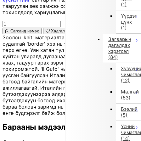
(1)
тааруулан зөв хэмжээ сонгоно уу, хувцас таарахгүй
тохиолдолд хариуцлагыг захиалагч өөрөө хүлээнэ.
Үүрдэг
цүнх
(1)
Сагсанд нэмэх
Хадгалах
Зөөлөн 'knit' материалтай хүүхдийн 'knit cap'. Өргөн
Загварын
судалтай 'border' хээ нь энгийн мөртлөө загварлаг
дагалдах
төрх өгнө. Уян хатан тул толгойд зөөлөн таарч,
хэрэгсэл
хүйтэн улиралд дулаанаа сайн хадгална. Цэцэрлэгт
(84)
явах, гадуур гарах зэрэг өдөр тутмын хэрэглээнд
Хүзүүни
тохиромжтой. 'Il Gufo' нь 1980 онд Giovanna Miletti
чимэглэ
үүсгэн байгуулсан Италийн хүүхдийн хувцасны брэнд
(12)
бөгөөд байгалийн материалаар хийсэн, гар
ажиллагаатай, Италийн гоёмсог хэв маягийн
Малгай
бүтээгдэхүүнээрээ алдартай. Энэ нь 'outlet'
(53)
бүтээгдэхүүн бөгөөд ихэвчлэн өмнөх улирлын шинэ
бараа боловч заримд нь бага зэргийн зураас, үрчлээ,
Бээлий
өнгө бүдгэрэлт байж болно.
(5)
Барааны мэдээлэл
Үсний
чимэглэ
(14)