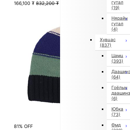
гутал
166,100
₮
832,200
₮
(19)
Нярайн
гутал
(4)
Хувцас
(837)
Цамц
(393)
Даашин
(64)
Гоёлын
даашин
(6)
Юбка
(73)
Өмд
81% OFF