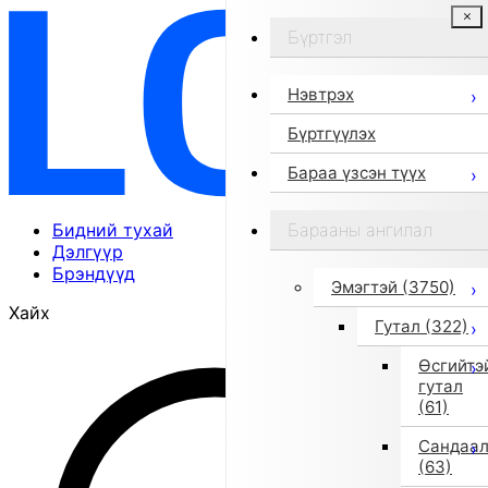
Бүртгэл
Нэвтрэх
Бүртгүүлэх
Бараа үзсэн түүх
Бидний тухай
Барааны ангилал
Дэлгүүр
Брэндүүд
Эмэгтэй
(3750)
Хайх
Гутал
(322)
Өсгийтэ
гутал
(61)
Сандаа
(63)