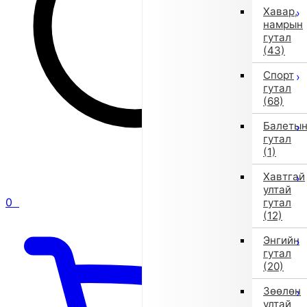
Хавар,
намрын
гутал
(43)
Спорт
гутал
(68)
Балеты
гутал
(1)
Хавтгай
ултай
0
гутал
(12)
Энгийн
гутал
(20)
Зөөлөн
ултай