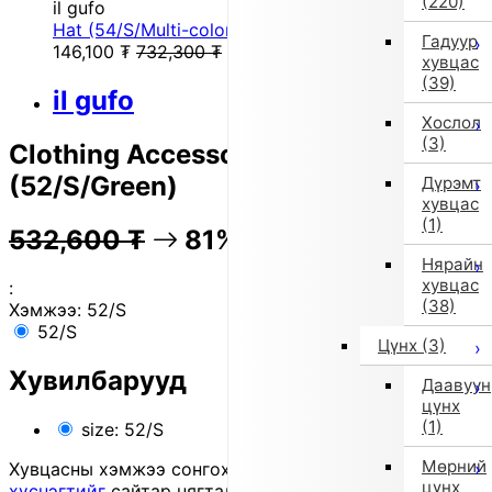
(220)
il gufo
Hat (54/S/Multi-color)
Гадуур
146,100
₮
732,300
₮
хувцас
(39)
il gufo
Хослол
(3)
Clothing Accessories_Hat
(52/S/Green)
Дүрэмт
хувцас
(1)
532,600
₮
81% OFF
106,100
₮
Нярайн
хувцас
:
(38)
Хэмжээ:
52/S
52/S
Цүнх
(3)
Хувилбарууд
Даавуун
цүнх
(1)
size: 52/S
Мөрний
Хувцасны хэмжээ сонгохдоо
хэмжээ сонгох
цүнх
хүснэгтийг
сайтар нягталж, биеийн хэмжээтэйгээ