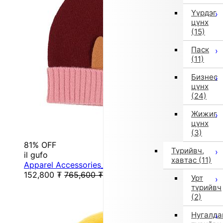
Үүрдэг
цүнх
(15)
Паск
(11)
Бизнес
цүнх
(24)
Жижиг
цүнх
(3)
81% OFF
Түрийвч,
il gufo
хавтас
(11)
Apparel Accessories_Hat (54/S/Red)
152,800
₮
765,600
₮
Урт
түрийвч
(2)
Нугалда