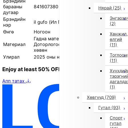
Брэндийн
барааны
841607380 0001
Нярай
(25)
дугаар
Энгэрэв
Брэндийн
il gufo (Ил Гуфо)
(2)
нэр
Өнгө
Ногоон
Хөнжил,
Гадна материал: 85% олс / 15% нейлон
өлгий
Материал
Доторлогоо: 65% полиэстер / 35%
(11)
хөвөн
Тоглоом
Улирал
2025 оны намар/өвөл
(11)
Enjoy at least 50% OFF Tokyo fashion
Хүүхдий
тэрэгни
Апп татах
дагалда
(1)
Хөвгүүд
(709)
Гутал
(93)
Спорт
гутал