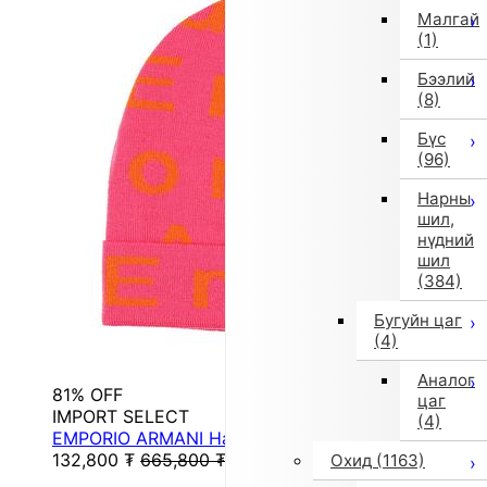
Малгай
(1)
Бээлий
(8)
Бүс
(96)
Нарны
шил,
нүдний
шил
(384)
Бугуйн цаг
(4)
Аналог
81% OFF
цаг
IMPORT SELECT
(4)
EMPORIO ARMANI Hat (Pink)
132,800
₮
665,800
₮
Охид
(1163)