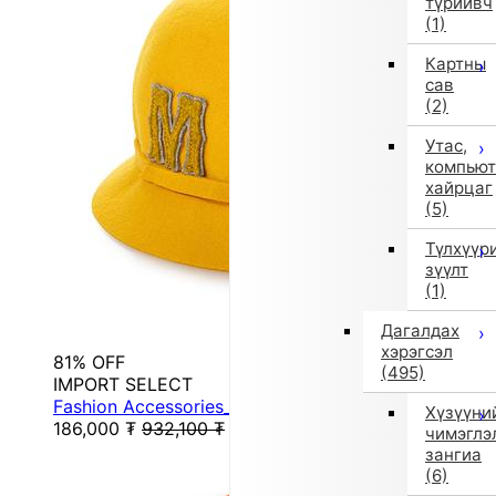
түрийвч
(1)
Картны
сав
(2)
Утас,
компьют
хайрцаг
(5)
Түлхүүр
зүүлт
(1)
Дагалдах
хэрэгсэл
81% OFF
(495)
IMPORT SELECT
Fashion Accessories_Hats (Other)
Хүзүүни
186,000
₮
932,100
₮
чимэглэ
зангиа
(6)