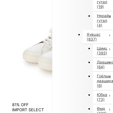
гутал
(19)
Нярайн
гутал
(4)
Хувцас
(837)
Цамц
(393)
Даашин
(64)
Гоёлын
даашин
(6)
Юбка
(73)
81% OFF
Өмд
IMPORT SELECT