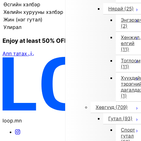
Өсгийн хэлбэр
Өндөр ултай өсгий
Нярай
(25)
Хөлийн хурууны хэлбэр
Дугуй
Жин (нэг гутал)
319.0 г
Энгэрэв
(2)
Улирал
2025 оны намар/өвөл
Хөнжил,
Enjoy at least 50% OFF Tokyo fashion
өлгий
(11)
Апп татах
Тоглоом
(11)
Хүүхдий
тэрэгни
дагалда
(1)
Хөвгүүд
(709)
Гутал
(93)
loop.mn
Спорт
гутал