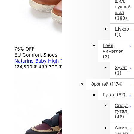
шил,
нүдний
шил
(383)
Шүхэр
(1)
Гоёл
75% OFF
чимэглэл
EU Comfort Shoes
(3)
Naturino Baby High-Top Sneakers (Brown)
124,800
₮
499,300
₮
Зүүлт
(3)
Эрэгтэй
(1174)
Гутал
(67)
Спорт
гутал
(46)
Ажил
хэрэгч