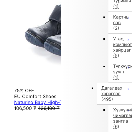
түрийвч
(1)
Картны
сав
(2)
Утас,
компьют
хайрцаг
(5)
Түлхүүр
зүүлт
(1)
Дагалдах
75% OFF
хэрэгсэл
EU Comfort Shoes
(495)
Naturino Baby High-Top Sneakers (Navy)
106,500
₮
426,100
₮
Хүзүүни
чимэглэ
зангиа
(6)