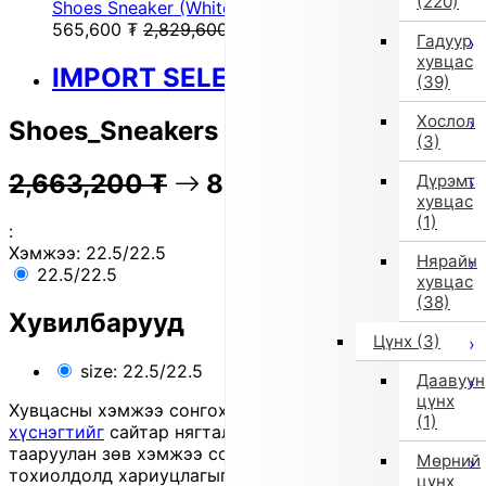
(220)
Shoes Sneaker (White)
565,600
₮
2,829,600
₮
Гадуур
хувцас
IMPORT SELECT
(39)
Хослол
Shoes_Sneakers (Other)
(3)
2,663,200
₮
81% OFF
532,300
₮
Дүрэмт
хувцас
(1)
:
Хэмжээ:
22.5/22.5
Нярайн
22.5/22.5
хувцас
(38)
Хувилбарууд
Цүнх
(3)
size: 22.5/22.5
Даавуун
цүнх
Хувцасны хэмжээ сонгохдоо
хэмжээ сонгох
(1)
хүснэгтийг
сайтар нягталж, биеийн хэмжээтэйгээ
тааруулан зөв хэмжээ сонгоно уу, хувцас таарахгүй
Мөрний
тохиолдолд хариуцлагыг захиалагч өөрөө хүлээнэ.
цүнх