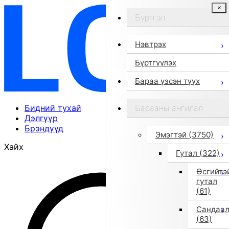
Бүртгэл
Нэвтрэх
Бүртгүүлэх
Бараа үзсэн түүх
Бидний тухай
Барааны ангилал
Дэлгүүр
Брэндүүд
Эмэгтэй
(3750)
Хайх
Гутал
(322)
Өсгийтэ
гутал
(61)
Сандаа
(63)