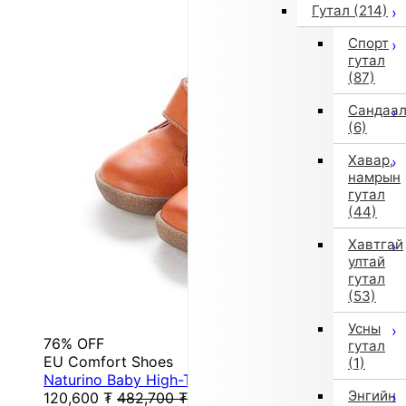
Гутал
(214)
Спорт
гутал
(87)
Сандаа
(6)
Хавар,
намрын
гутал
(44)
Хавтгай
ултай
гутал
(53)
Усны
76% OFF
гутал
EU Comfort Shoes
(1)
Naturino Baby High-Top Sneakers (Brown)
Энгийн
120,600
₮
482,700
₮