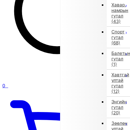
Хавар,
намрын
гутал
(43)
Спорт
гутал
(68)
Балеты
гутал
(1)
Хавтгай
ултай
0
гутал
(12)
Энгийн
гутал
(20)
Зөөлөн
ултай