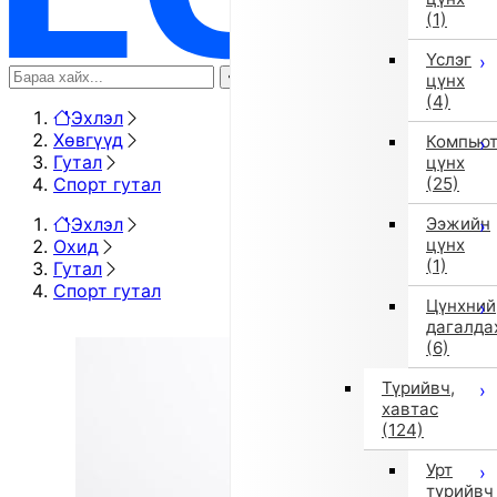
(1)
Үслэг
цүнх
(4)
Эхлэл
Хөвгүүд
Компью
Гутал
цүнх
Спорт гутал
(25)
Эхлэл
Ээжийн
цүнх
Охид
(1)
Гутал
Спорт гутал
Цүнхний
дагалда
(6)
Түрийвч,
хавтас
(124)
Урт
түрийвч