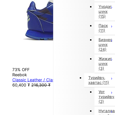
Үүрдэг
цүнх
(15)
Паск
(11)
Бизнес
цүнх
(24)
Жижиг
цүнх
(3)
73% OFF
Reebok
Түрийвч,
Classic Leather / Classic Leather Shoes (Cobalt)
хавтас
(11)
60,400
₮
216,300
₮
Урт
түрийвч
(2)
Нугалда