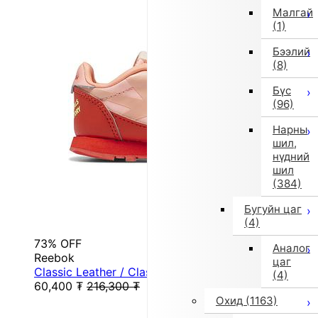
Малгай
(1)
Бээлий
(8)
Бүс
(96)
Нарны
шил,
нүдний
шил
(384)
Бугуйн цаг
(4)
73% OFF
Аналог
Reebok
цаг
Classic Leather / Classic Leather Shoes (Lacey ...
(4)
60,400
₮
216,300
₮
Охид
(1163)