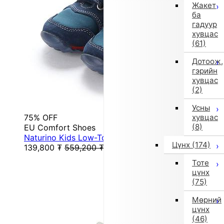
Жакет
ба
гадуур
хувцас
(61)
Дотоож,
гэрийн
хувцас
(2)
Усны
75% OFF
хувцас
(8)
EU Comfort Shoes
Naturino Kids Low-Top Sneakers (Navy)
Цүнх
(174)
139,800
₮
559,200
₮
Тоте
цүнх
(75)
Мөрний
цүнх
(46)