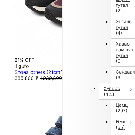
гутал
(2)
Энгийн
гутал
(4)
Хавар,
намрын
гутал
81% OFF
(6)
il gufo
Shoes_others (21cm/Multi-color)
Сандаа
(9)
385,800
₮
1,930,800
₮
Хувцас
(423)
Цамц
(297)
Өмд
(55)