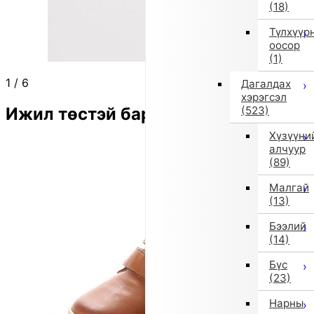
(18)
Түлхүүр
оосор
(1)
1
/
6
Дагалдах
хэрэгсэл
Ижил төстэй бараа
(523)
Хүзүүни
алчуур
(89)
Малгай
(13)
Бээлий
(14)
Бүс
(23)
Нарны