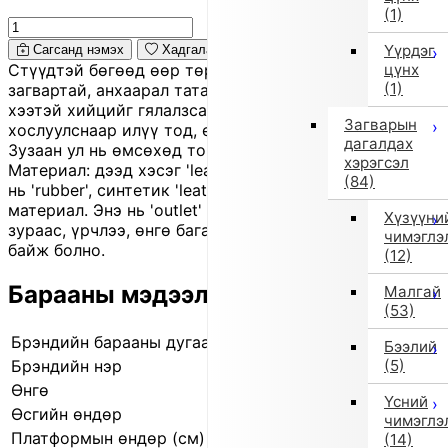
(1)
Үүрдэг
Сагсанд нэмэх
Хадгалах
цүнх
Стүүдтэй бөгөөд өөр төрлийн материал хосолсон
(1)
загвартай, анхаарал татахуйц 'sneaker'. Амьтны
хээтэй хийцийг гялалзсан 'fringe' детальтай
Загварын
хослуулснаар илүү тод, өвөрмөц төрх бүрдүүлжээ.
дагалдах
Зузаан ул нь өмсөхөд тогтвортой, эвтэйхэн.
хэрэгсэл
Материал: дээд хэсэг 'leather', доторлогоо 'leather', ул
(84)
нь 'rubber', синтетик 'leather', 'plastic' болон бусад
материал. Энэ нь 'outlet' бүтээгдэхүүн тул жижиг
Хүзүүни
зураас, үрчлээ, өнгө бага зэрэг гандах зэрэг өө сэв
чимэглэ
байж болно.
(12)
Барааны мэдээлэл
Малгай
(53)
Брэндийн барааны дугаар
21501422 0
Бээлий
(5)
Брэндийн нэр
IMPORT SELECT
Өнгө
Бусад (0)
Үсний
Өсгийн өндөр
2.0 см
чимэглэ
Платформын өндөр (см)
2.0 см
(14)