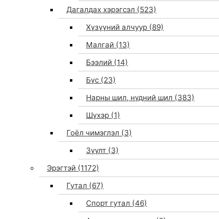
Дагалдах хэрэгсэл
(523)
Хүзүүний алчуур
(89)
Малгай
(13)
Бээлий
(14)
Бүс
(23)
Нарны шил, нүдний шил
(383)
Шүхэр
(1)
Гоёл чимэглэл
(3)
Зүүлт
(3)
Эрэгтэй
(1172)
Гутал
(67)
Спорт гутал
(46)