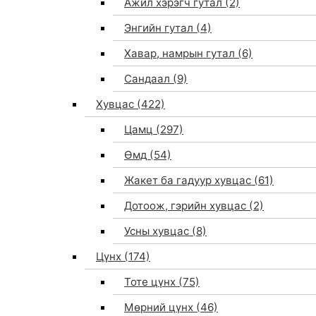
Ажил хэрэгч гутал
(2)
Энгийн гутал
(4)
Хавар, намрын гутал
(6)
Сандаал
(9)
Хувцас
(422)
Цамц
(297)
Өмд
(54)
Жакет ба гадуур хувцас
(61)
Дотоож, гэрийн хувцас
(2)
Усны хувцас
(8)
Цүнх
(174)
Тоте цүнх
(75)
Мөрний цүнх
(46)