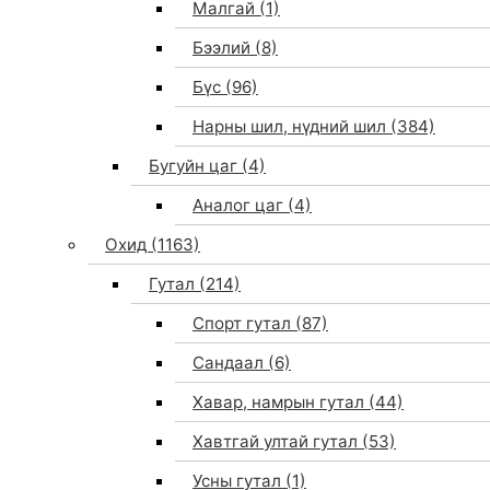
Малгай
(1)
Бээлий
(8)
Бүс
(96)
Нарны шил, нүдний шил
(384)
Бугуйн цаг
(4)
Аналог цаг
(4)
Охид
(1163)
Гутал
(214)
Спорт гутал
(87)
Сандаал
(6)
Хавар, намрын гутал
(44)
Хавтгай ултай гутал
(53)
Усны гутал
(1)