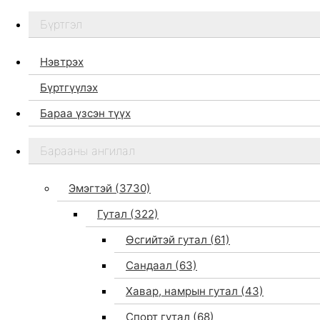
Бүртгэл
Нэвтрэх
Бүртгүүлэх
Бараа үзсэн түүх
Бидний тухай
Барааны ангилал
Дэлгүүр
Брэндүүд
Эмэгтэй
(3730)
Хайх
Гутал
(322)
Өсгийтэй гутал
(61)
Сандаал
(63)
Хавар, намрын гутал
(43)
Спорт гутал
(68)