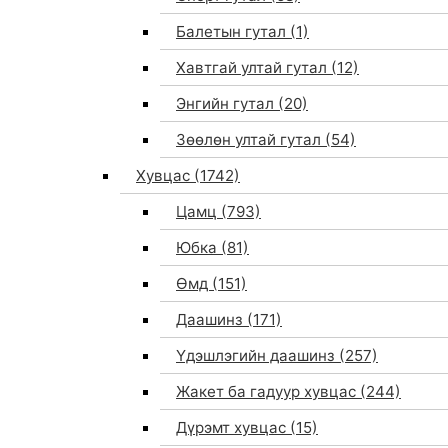
Балетын гутал
(1)
Хавтгай ултай гутал
(12)
Энгийн гутал
(20)
Зөөлөн ултай гутал
(54)
Хувцас
(1742)
Цамц
(793)
Юбка
(81)
Өмд
(151)
Даашинз
(171)
Үдэшлэгийн даашинз
(257)
Жакет ба гадуур хувцас
(244)
Дүрэмт хувцас
(15)