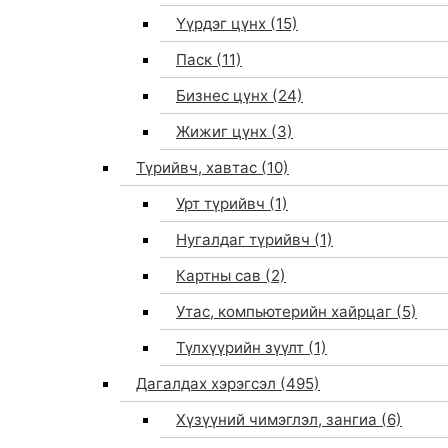
Үүрдэг цүнх
(15)
Паск
(11)
Бизнес цүнх
(24)
Жижиг цүнх
(3)
Түрийвч, хавтас
(10)
Урт түрийвч
(1)
Нугалдаг түрийвч
(1)
Картны сав
(2)
Утас, компьютерийн хайрцаг
(5)
Түлхүүрийн зүүлт
(1)
Дагалдах хэрэгсэл
(495)
Хүзүүний чимэглэл, зангиа
(6)