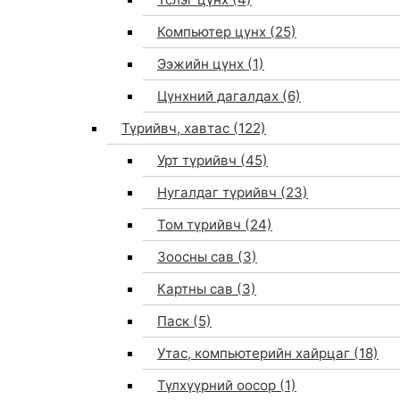
Компьютер цүнх
(25)
Ээжийн цүнх
(1)
Цүнхний дагалдах
(6)
Түрийвч, хавтас
(122)
Урт түрийвч
(45)
Нугалдаг түрийвч
(23)
Том түрийвч
(24)
Зоосны сав
(3)
0
Картны сав
(3)
Паск
(5)
Утас, компьютерийн хайрцаг
(18)
Түлхүүрний оосор
(1)