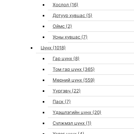
Хослол
(16)
Дотуур хувцас
(5)
Оймс
(2)
Усны хувцас
(7)
Цүнх
(1018)
Гар цүнх
(8)
Том гар цүнх
(365)
Мөрний цүнх
(559)
Үүргэвч
(22)
Паск
(7)
Үдэшлэгийн цүнх
(20)
Сүлжмэл цүнх
(1)
Үслэг цүнх
(4)