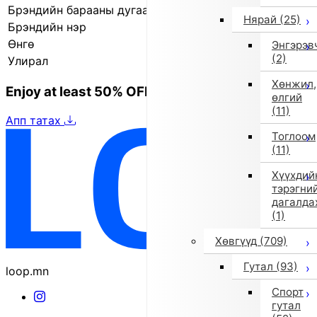
Брэндийн барааны дугаар
840424024 0001
Нярай
(25)
Брэндийн нэр
il gufo (Ил Гуфо)
Өнгө
Бусад (1)
Энгэрэв
(2)
Улирал
2025 оны намар/өвөл
Хөнжил,
Enjoy at least 50% OFF Tokyo fashion
өлгий
(11)
Апп татах
Тоглоом
(11)
Хүүхдий
тэрэгни
дагалда
(1)
Хөвгүүд
(709)
Гутал
(93)
loop.mn
Спорт
гутал