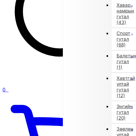
Хавар,
намрын
гутал
(43)
Спорт
гутал
(68)
Балеты
гутал
(1)
Хавтгай
ултай
0
гутал
(12)
Энгийн
гутал
(20)
Зөөлөн
ултай