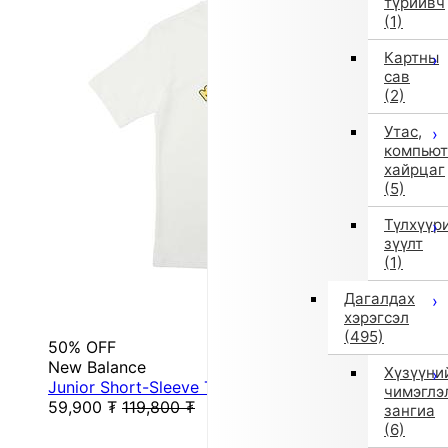
түрийвч
(1)
Картны
сав
(2)
Утас,
компьют
хайрцаг
(5)
Түлхүүр
зүүлт
(1)
Дагалдах
хэрэгсэл
(495)
50% OFF
New Balance
Хүзүүни
Junior Short-Sleeve T-Shirt Shohei Ohtani Junio...
чимэглэ
59,900
₮
119,800
₮
зангиа
(6)