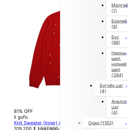
Малгай
(1)
Бээлий
(8)
Бүс
(96)
Нарны
шил,
нүдний
шил
(384)
Бугуйн цаг
(4)
Аналог
цаг
81% OFF
(4)
il gufo
Knit Sweater (Inner) (Red)
Охид
(1163)
319,200
₮
1,597,900
₮