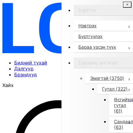
Бүртгэл
Нэвтрэх
Бүртгүүлэх
Бараа үзсэн түүх
Бидний тухай
Барааны ангилал
Дэлгүүр
Брэндүүд
Эмэгтэй
(3750)
Хайх
Гутал
(322)
Өсгийтэ
гутал
(61)
Сандаа
(63)