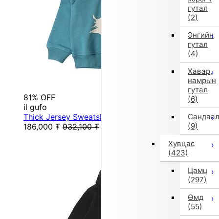
гутал
(2)
Энгийн
гутал
(4)
Хавар,
намрын
гутал
81% OFF
(6)
il gufo
Thick Jersey Sweatshirt (Blue)
Сандаа
(9)
186,000
₮
932,100
₮
Хувцас
(423)
Цамц
(297)
Өмд
(55)