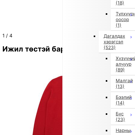
(18)
Түлхүүр
оосор
(1)
1
/
4
Дагалдах
хэрэгсэл
Ижил төстэй бараа
(523)
Хүзүүни
алчуур
(89)
Малгай
(13)
Бээлий
(14)
Бүс
(23)
Нарны