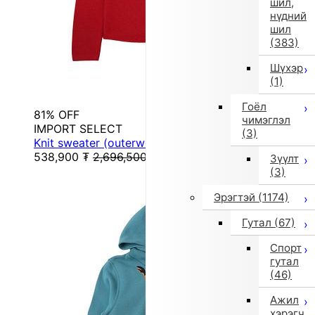
шил,
нүдний
шил
(383)
Шүхэр
(1)
Гоёл
81% OFF
чимэглэл
IMPORT SELECT
(3)
Knit sweater (outerwear) (red)
538,900
₮
2,696,500
₮
Зүүлт
(3)
Эрэгтэй
(1174)
Гутал
(67)
Спорт
гутал
(46)
Ажил
хэрэгч