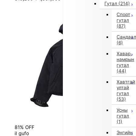
Гутал
(214)
Спорт
гутал
(87)
Сандаа
(6)
Хавар,
намрын
гутал
(44)
Хавтгай
ултай
гутал
(53)
Усны
гутал
(1)
81% OFF
Энгийн
il gufo