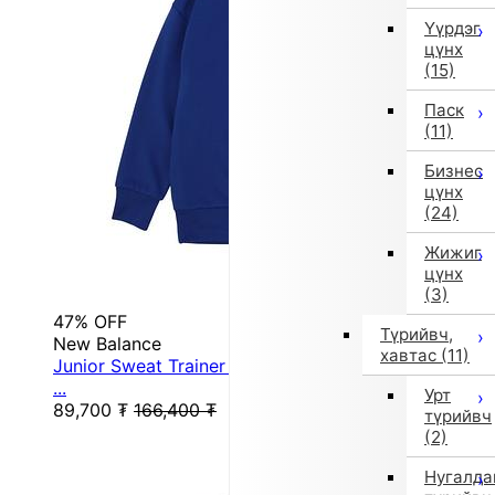
Үүрдэг
цүнх
(15)
Паск
(11)
Бизнес
цүнх
(24)
Жижиг
цүнх
(3)
47% OFF
Түрийвч,
New Balance
хавтас
(11)
Junior Sweat Trainer Light Sweat Crew ABT55561
...
Урт
89,700
₮
166,400
₮
түрийвч
(2)
Нугалда