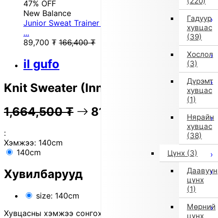
(220)
47% OFF
New Balance
Гадуур
Junior Sweat Trainer Light Sweat Crew ABT55561
хувцас
...
(39)
89,700
₮
166,400
₮
Хослол
il gufo
(3)
Дүрэмт
Knit Sweater (Inner) (Blue)
хувцас
(1)
1,664,500
₮
81% OFF
332,500
₮
Нярайн
хувцас
:
(38)
Хэмжээ:
140cm
140cm
Цүнх
(3)
Даавуун
Хувилбарууд
цүнх
(1)
size: 140cm
Мөрний
Хувцасны хэмжээ сонгохдоо
хэмжээ сонгох
цүнх