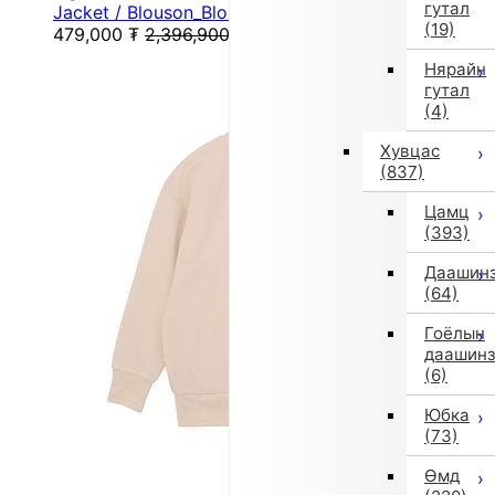
гутал
Jacket / Blouson_Blouzon (130cm/Black)
(19)
479,000
₮
2,396,900
₮
Нярайн
гутал
(4)
Хувцас
(837)
Цамц
(393)
Даашин
(64)
Гоёлын
даашин
(6)
Юбка
(73)
Өмд