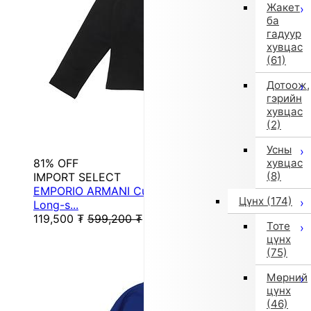
Жакет
ба
гадуур
хувцас
(61)
Дотоож,
гэрийн
хувцас
(2)
Усны
81% OFF
хувцас
(8)
IMPORT SELECT
EMPORIO ARMANI Cut-and-sew (lightweight)
Цүнх
(174)
Long-s...
119,500
₮
599,200
₮
Тоте
цүнх
(75)
Мөрний
цүнх
(46)