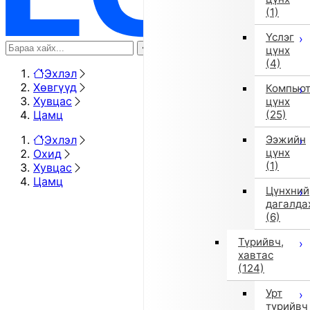
(1)
Үслэг
цүнх
(4)
Эхлэл
Хөвгүүд
Компью
Хувцас
цүнх
Цамц
(25)
Эхлэл
Ээжийн
цүнх
Охид
(1)
Хувцас
Цамц
Цүнхний
дагалда
(6)
Түрийвч,
хавтас
(124)
Урт
түрийвч