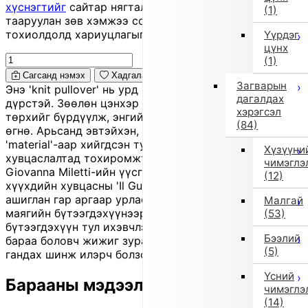
хүснэгтийг
сайтар нягталж, биеийн хэмжээтэйгээ
(1)
тааруулан зөв хэмжээ сонгоно уу, хувцас таарахгүй
тохиолдолд хариуцлагыг захиалагч өөрөө хүлээнэ.
Үүрдэг
цүнх
(1)
Сагсанд нэмэх
Хадгалах
Загварын
Энэ 'knit pullover' нь урд хэсэгтээ хөөрхөн бугын
дагалдах
дүрстэй. Зөөлөн цэнхэр өнгө нь намуухан, цэвэрхэн
хэрэгсэл
төрхийг бүрдүүлж, энгийн атлаа анзаарагдам загвар
(84)
өгнө. Арьсанд эвтэйхэн, тухтай мэдрэмжтэй
'material'-аар хийгдсэн тул хүйтэн улирлын гоё
Хүзүүни
хувцаслалтад тохиромжтой. 'Brand' нь 1980 онд
чимэглэ
Giovanna Miletti-ийн үүсгэн байгуулсан Италийн
(12)
хүүхдийн хувцасны 'Il Gufo'. Байгалийн 'material'
ашиглан гар аргаар урласан, Италийн гоёмсог хэв
Малгай
маягийн бүтээгдэхүүнээрээ алдартай. 'Outlet'
(53)
бүтээгдэхүүн тул ихэвчлэн улирлын үлдэгдэл шинэ
Бээлий
бараа боловч жижиг зураас, үрчлээ, бага зэрэг өнгө
(5)
гандах шинж илэрч болзошгүй.
Үсний
Барааны мэдээлэл
чимэглэ
(14)