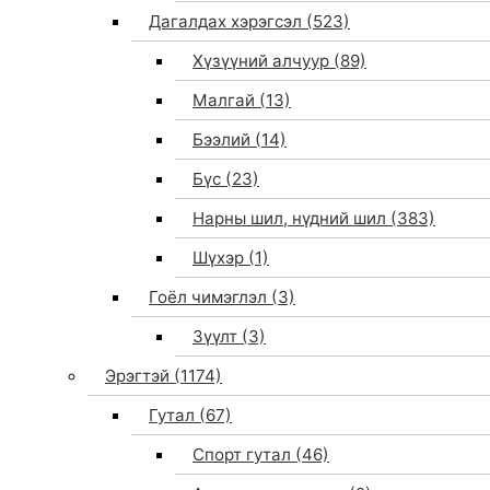
Дагалдах хэрэгсэл
(523)
Хүзүүний алчуур
(89)
Малгай
(13)
Бээлий
(14)
Бүс
(23)
Нарны шил, нүдний шил
(383)
Шүхэр
(1)
Гоёл чимэглэл
(3)
Зүүлт
(3)
Эрэгтэй
(1174)
Гутал
(67)
Спорт гутал
(46)