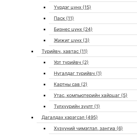
Үүрдэг цүнх
(15)
Паск
(11)
Бизнес цүнх
(24)
Жижиг цүнх
(3)
Түрийвч, хавтас
(11)
Урт түрийвч
(2)
Нугалдаг түрийвч
(1)
Картны сав
(2)
Утас, компьютерийн хайрцаг
(5)
Түлхүүрийн зүүлт
(1)
Дагалдах хэрэгсэл
(495)
Хүзүүний чимэглэл, зангиа
(6)