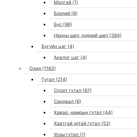
Малгай
(1)
Бээлий
(8)
Бүс
(96)
Нарны шил, нүдний шил
(384)
Бугуйн цаг
(4)
Аналог цаг
(4)
Охид
(1163)
Гутал
(214)
Спорт гутал
(87)
Сандаал
(6)
Хавар, намрын гутал
(44)
Хавтгай ултай гутал
(53)
Усны гутал
(1)