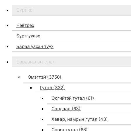
Бүртгэл
Нэвтрэх
Бүртгүүлэх
Бараа үзсэн түүх
Бидний тухай
Барааны ангилал
Дэлгүүр
Брэндүүд
Эмэгтэй
(3750)
Хайх
Гутал
(322)
Өсгийтэй гутал
(61)
Сандаал
(63)
Хавар, намрын гутал
(43)
Спорт гутал
(68)