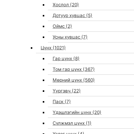
Хослол
(20)
Дотуур хувцас
(5)
Оймс
(2)
Усны хувцас
(7)
Цүнх
(1021)
Гар цүнх
(8)
Том гар цүнх
(367)
Мөрний цүнх
(560)
Үүргэвч
(22)
Паск
(7)
Үдэшлэгийн цүнх
(20)
Сүлжмэл цүнх
(1)
Үслэг цүнх
(4)