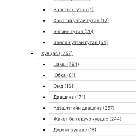
Балетын гутал
(1)
Хавтгай ултай гутал
(12)
Энгийн гутал
(20)
Зөөлөн ултай гутал
(54)
Хувцас
(1757)
Цамц
(794)
Юбка
(81)
Өмд
(161)
Даашинз
(171)
Үдэшлэгийн даашинз
(257)
Жакет ба гадуур хувцас
(244)
Дүрэмт хувцас
(15)