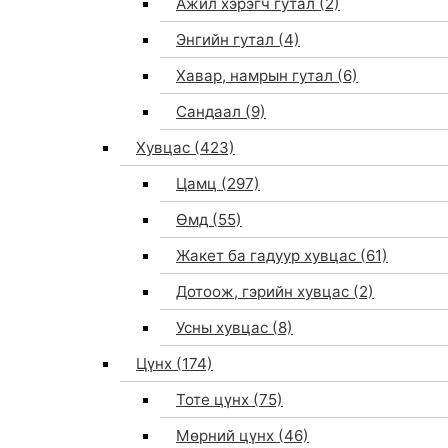
Ажил хэрэгч гутал
(2)
Энгийн гутал
(4)
Хавар, намрын гутал
(6)
Сандаал
(9)
Хувцас
(423)
Цамц
(297)
Өмд
(55)
Жакет ба гадуур хувцас
(61)
Дотоож, гэрийн хувцас
(2)
Усны хувцас
(8)
Цүнх
(174)
Тоте цүнх
(75)
Мөрний цүнх
(46)