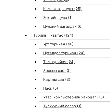
Компьютер цүнх
(25)
Ээжийн цүнх
(1)
Цүнхний дагалдах
(6)
Түрийвч, хавтас
(124)
Урт түрийвч
(46)
Нугалдаг түрийвч
(24)
Том түрийвч
(24)
Зоосны сав
(3)
0
Картны сав
(3)
Паск
(5)
Утас, компьютерийн хайрцаг
(18)
Түлхүүрний оосор
(1)