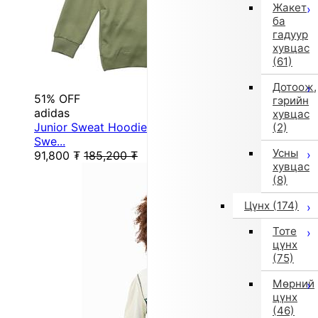
Жакет
ба
гадуур
хувцас
(61)
Дотоож,
51% OFF
гэрийн
adidas
хувцас
Junior Sweat Hoodie Future Icon Logo Hooded
(2)
Swe...
Усны
91,800
₮
185,200
₮
хувцас
(8)
Цүнх
(174)
Тоте
цүнх
(75)
Мөрний
цүнх
(46)