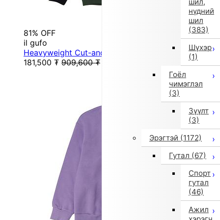
шил,
нүдний
шил
(383)
81% OFF
il gufo
Шүхэр
Heavyweight Cut-and-Sew Sweatshirt (Multicolor)
(1)
181,500
₮
909,600
₮
Гоёл
чимэглэл
(3)
Зүүлт
(3)
Эрэгтэй
(1172)
Гутал
(67)
Спорт
гутал
(46)
Ажил
хэрэгч