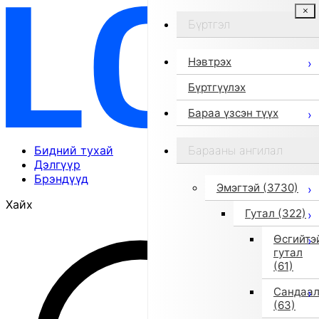
Бүртгэл
Нэвтрэх
Бүртгүүлэх
Бараа үзсэн түүх
Бидний тухай
Барааны ангилал
Дэлгүүр
Брэндүүд
Эмэгтэй
(3730)
Хайх
Гутал
(322)
Өсгийтэ
гутал
(61)
Сандаа
(63)