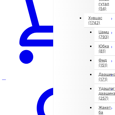
гутал
(54)
Хувцас
(1742)
Цамц
(793)
Юбка
(81)
Өмд
(151)
Даашин
(171)
Үдэшлэг
даашин
(257)
Жакет
ба