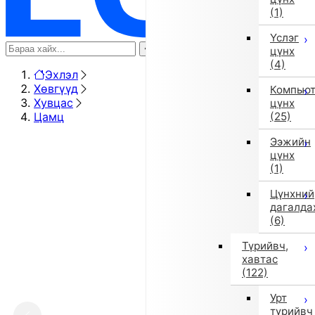
(1)
Үслэг
цүнх
(4)
Эхлэл
Хөвгүүд
Компью
Хувцас
цүнх
Цамц
(25)
Ээжийн
цүнх
(1)
Цүнхний
дагалда
(6)
Түрийвч,
хавтас
(122)
Урт
түрийвч