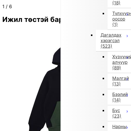
(18)
1
/
6
Түлхүүр
Ижил төстэй бараа
оосор
(1)
Дагалдах
хэрэгсэл
(523)
Хүзүүни
алчуур
(89)
Малгай
(13)
Бээлий
(14)
Бүс
(23)
Нарны