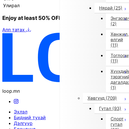
Улирал
2025 оны намар/өвөл
Нярай
(25)
Enjoy at least 50% OFF Tokyo fashion
Энгэрэв
(2)
Апп татах
Хөнжил,
өлгий
(11)
Тоглоом
(11)
Хүүхдий
тэрэгни
дагалда
(1)
loop.mn
Хөвгүүд
(709)
Гутал
(93)
Эхлэл
Бидний тухай
Спорт
Дэлгүүр
гутал
Брэндүүд