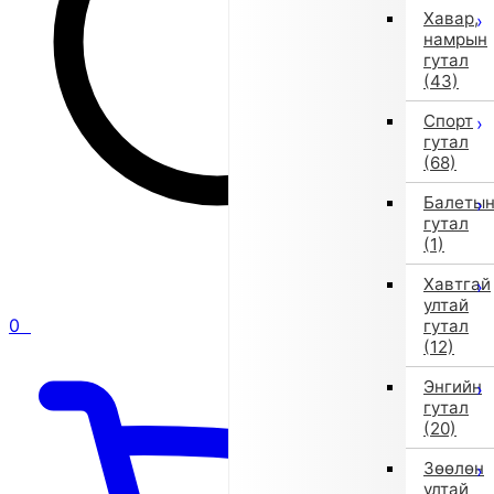
Хавар,
намрын
гутал
(43)
Спорт
гутал
(68)
Балеты
гутал
(1)
Хавтгай
ултай
0
гутал
(12)
Энгийн
гутал
(20)
Зөөлөн
ултай