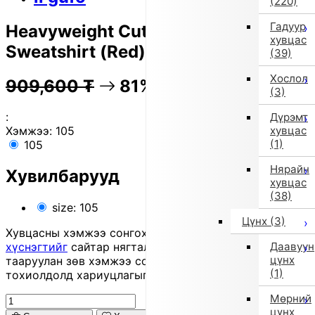
(220)
Гадуур
Heavyweight Cut-and-Sew
хувцас
Sweatshirt (Red)
(39)
Хослол
909,600
₮
81% OFF
181,500
₮
(3)
:
Дүрэмт
хувцас
Хэмжээ:
105
(1)
105
Нярайн
Хувилбарууд
хувцас
(38)
size: 105
Цүнх
(3)
Хувцасны хэмжээ сонгохдоо
хэмжээ сонгох
Даавуун
хүснэгтийг
сайтар нягталж, биеийн хэмжээтэйгээ
цүнх
тааруулан зөв хэмжээ сонгоно уу, хувцас таарахгүй
(1)
тохиолдолд хариуцлагыг захиалагч өөрөө хүлээнэ.
Мөрний
цүнх