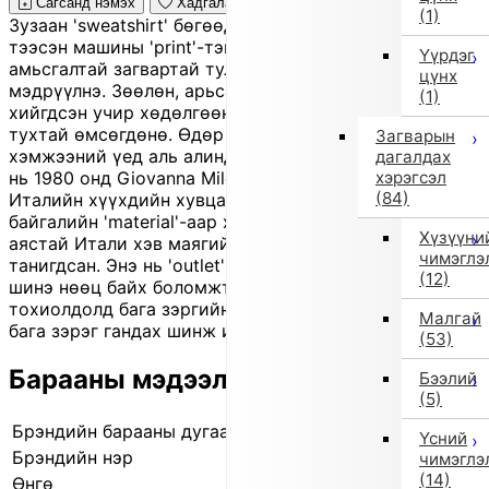
Сагсанд нэмэх
Хадгалах
(1)
Зузаан 'sweatshirt' бөгөөд хөөрхөн 'Christmas tree'
тээсэн машины 'print'-тэй. Тоглоомтой, баярын уур
Үүрдэг
амьсгалтай загвартай тул улирлын өнгө аясыг
цүнх
мэдрүүлнэ. Зөөлөн, арьсанд эвтэйхэн 'material'-аар
(1)
хийгдсэн учир хөдөлгөөнд саадгүй, өдөржин тав
тухтай өмсөгдөнө. Өдөр тутмын хэрэглээ болон арга
Загварын
хэмжээний үед аль алинд нь тохиромжтой. 'Il Gufo'
дагалдах
хэрэгсэл
нь 1980 онд Giovanna Miletti-ийн үүсгэн байгуулсан
(84)
Италийн хүүхдийн хувцасны 'brand' бөгөөд
байгалийн 'material'-аар хийсэн, гар урлалын өнгө
Хүзүүни
аястай Итали хэв маягийн бүтээгдэхүүнээрээ
чимэглэ
танигдсан. Энэ нь 'outlet' бараа тул өмнөх улирлын
(12)
шинэ нөөц байх боломжтой бөгөөд зарим
тохиолдолд бага зэргийн зураас, үрчлээ, эсвэл өнгө
Малгай
бага зэрэг гандах шинж илэрч болно.
(53)
Барааны мэдээлэл
Бээлий
(5)
Брэндийн барааны дугаар
840222019 1
Үсний
Брэндийн нэр
il gufo
чимэглэ
(14)
Өнгө
Бусад (1)