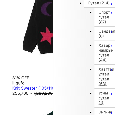
Гутал
(214)
Спорт
гутал
(87)
Сандаа
(6)
Хавар,
намрын
гутал
(44)
Хавтгай
ултай
81% OFF
гутал
il gufo
(53)
Knit Sweater (105/110cm/Black)
255,700
₮
1,280,200
₮
Усны
гутал
(1)
Энгийн