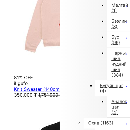
Малгай
(1)
Бээлий
(8)
Бүс
(96)
Нарны
шил,
нүдний
шил
(384)
81% OFF
il gufo
Бугуйн цаг
Knit Sweater (140cm/Pink)
(4)
350,000
₮
1,751,900
₮
Аналог
цаг
(4)
Охид
(1163)