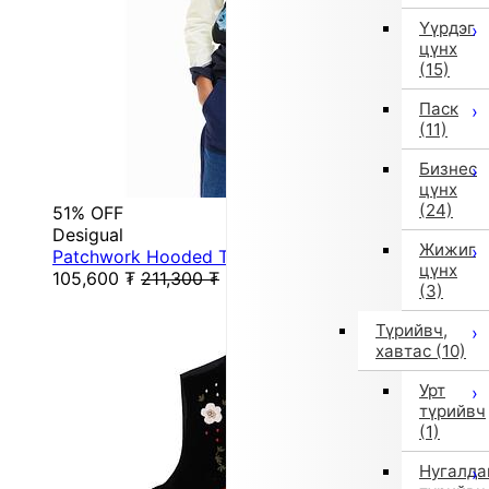
Үүрдэг
цүнх
(15)
Паск
(11)
Бизнес
цүнх
(24)
51% OFF
Desigual
Жижиг
Patchwork Hooded T-Shirt (White)
цүнх
105,600
₮
211,300
₮
(3)
Түрийвч,
хавтас
(10)
Урт
түрийвч
(1)
Нугалда