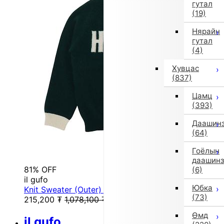
гутал
(19)
Нярайн
гутал
(4)
Хувцас
(837)
Цамц
(393)
Даашин
(64)
Гоёлын
даашин
81% OFF
(6)
il gufo
Юбка
Knit Sweater (Outer) (Green)
(73)
215,200
₮
1,078,100
₮
Өмд
il gufo