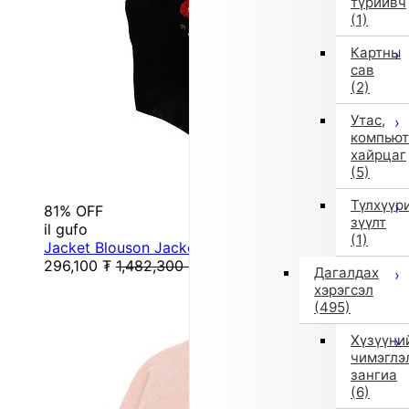
түрийвч
(1)
Картны
сав
(2)
Утас,
компьют
хайрцаг
(5)
Түлхүүр
81% OFF
зүүлт
il gufo
(1)
Jacket Blouson Jacket (130cm/Black)
296,100
₮
1,482,300
₮
Дагалдах
хэрэгсэл
(495)
Хүзүүни
чимэглэ
зангиа
(6)