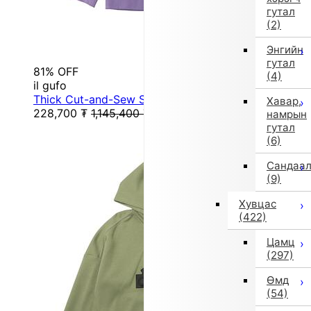
гутал
(2)
Энгийн
гутал
81% OFF
(4)
il gufo
Thick Cut-and-Sew Sweatshirt (Purple)
Хавар,
228,700
₮
1,145,400
₮
намрын
гутал
(6)
Сандаа
(9)
Хувцас
(422)
Цамц
(297)
Өмд
(54)