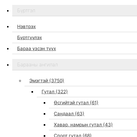
Бүртгэл
Нэвтрэх
Бүртгүүлэх
Бараа үзсэн түүх
Бидний тухай
Барааны ангилал
Дэлгүүр
Брэндүүд
Эмэгтэй
(3750)
Хайх
Гутал
(322)
Өсгийтэй гутал
(61)
Сандаал
(63)
Хавар, намрын гутал
(43)
Спорт гутал
(68)