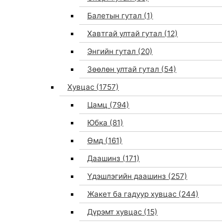
Балетын гутал
(1)
Хавтгай ултай гутал
(12)
Энгийн гутал
(20)
Зөөлөн ултай гутал
(54)
Хувцас
(1757)
Цамц
(794)
Юбка
(81)
Өмд
(161)
Даашинз
(171)
Үдэшлэгийн даашинз
(257)
Жакет ба гадуур хувцас
(244)
Дүрэмт хувцас
(15)