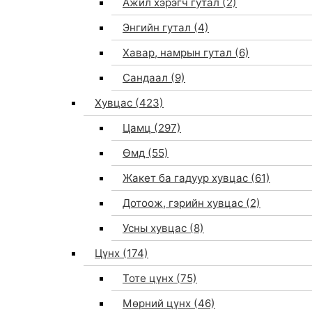
Ажил хэрэгч гутал
(2)
Энгийн гутал
(4)
Хавар, намрын гутал
(6)
Сандаал
(9)
Хувцас
(423)
Цамц
(297)
Өмд
(55)
Жакет ба гадуур хувцас
(61)
Дотоож, гэрийн хувцас
(2)
Усны хувцас
(8)
Цүнх
(174)
Тоте цүнх
(75)
Мөрний цүнх
(46)