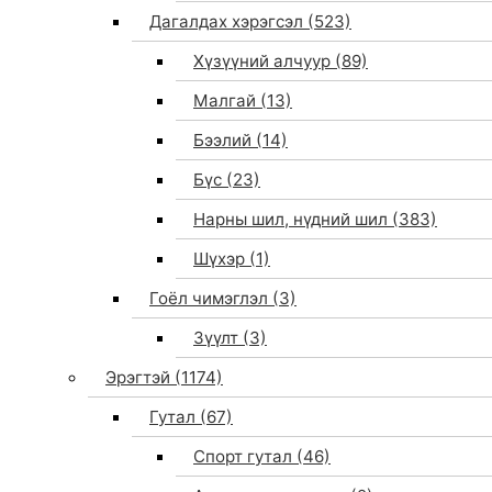
Дагалдах хэрэгсэл
(523)
Хүзүүний алчуур
(89)
Малгай
(13)
Бээлий
(14)
Бүс
(23)
Нарны шил, нүдний шил
(383)
Шүхэр
(1)
Гоёл чимэглэл
(3)
Зүүлт
(3)
Эрэгтэй
(1174)
Гутал
(67)
Спорт гутал
(46)