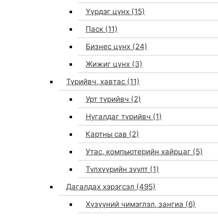
Үүрдэг цүнх
(15)
Паск
(11)
Бизнес цүнх
(24)
Жижиг цүнх
(3)
Түрийвч, хавтас
(11)
Урт түрийвч
(2)
Нугалдаг түрийвч
(1)
Картны сав
(2)
Утас, компьютерийн хайрцаг
(5)
Түлхүүрийн зүүлт
(1)
Дагалдах хэрэгсэл
(495)
Хүзүүний чимэглэл, зангиа
(6)