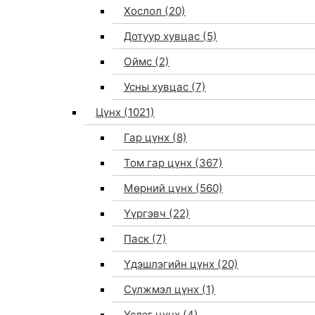
Хослол
(20)
Дотуур хувцас
(5)
Оймс
(2)
Усны хувцас
(7)
Цүнх
(1021)
Гар цүнх
(8)
Том гар цүнх
(367)
Мөрний цүнх
(560)
Үүргэвч
(22)
Паск
(7)
Үдэшлэгийн цүнх
(20)
Сүлжмэл цүнх
(1)
Үслэг цүнх
(4)