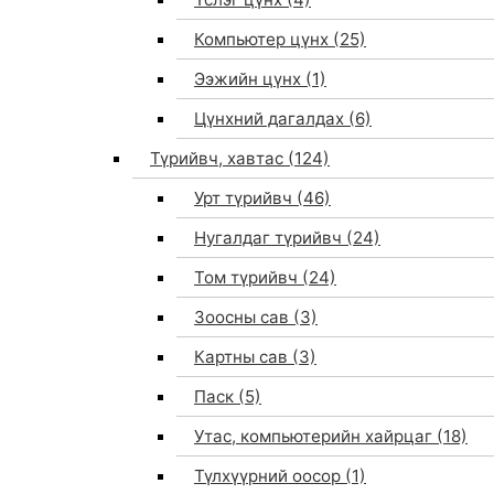
Компьютер цүнх
(25)
Ээжийн цүнх
(1)
Цүнхний дагалдах
(6)
Түрийвч, хавтас
(124)
Урт түрийвч
(46)
Нугалдаг түрийвч
(24)
Том түрийвч
(24)
Зоосны сав
(3)
0
Картны сав
(3)
Паск
(5)
Утас, компьютерийн хайрцаг
(18)
Түлхүүрний оосор
(1)