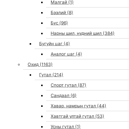
Малгай
(1)
Бээлий
(8)
Бүс
(96)
Нарны шил, нүдний шил
(384)
Бугуйн цаг
(4)
Аналог цаг
(4)
Охид
(1163)
Гутал
(214)
Спорт гутал
(87)
Сандаал
(6)
Хавар, намрын гутал
(44)
Хавтгай ултай гутал
(53)
Усны гутал
(1)