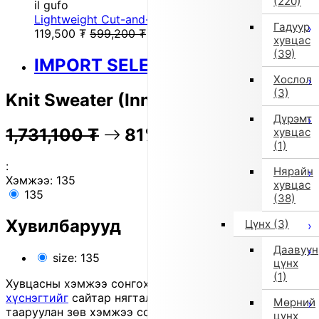
(220)
il gufo
Lightweight Cut-and-Sew Long Sleeve T (White)
Гадуур
119,500
₮
599,200
₮
хувцас
(39)
IMPORT SELECT
Хослол
(3)
Knit Sweater (Inner) (Blue)
Дүрэмт
1,731,100
₮
81% OFF
345,800
₮
хувцас
(1)
:
Нярайн
Хэмжээ:
135
хувцас
135
(38)
Хувилбарууд
Цүнх
(3)
Даавуун
size: 135
цүнх
(1)
Хувцасны хэмжээ сонгохдоо
хэмжээ сонгох
хүснэгтийг
сайтар нягталж, биеийн хэмжээтэйгээ
Мөрний
тааруулан зөв хэмжээ сонгоно уу, хувцас таарахгүй
цүнх