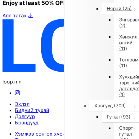
Enjoy at least 50% OFF Tokyo fashion
Нярай
(25)
Апп татах
Энгэрэв
(2)
Хөнжил,
өлгий
(11)
Тоглоом
(11)
Хүүхдий
loop.mn
тэрэгни
дагалда
(1)
Эхлэл
Хөвгүүд
(709)
Бидний тухай
Дэлгүүр
Гутал
(93)
Брэндүүд
Спорт
Хэмжээ сонгох хүснэгт
гутал