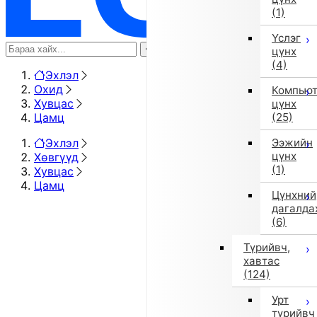
(1)
Үслэг
цүнх
(4)
Эхлэл
Охид
Компью
Хувцас
цүнх
Цамц
(25)
Эхлэл
Ээжийн
цүнх
Хөвгүүд
(1)
Хувцас
Цамц
Цүнхний
дагалда
(6)
Түрийвч,
хавтас
(124)
Урт
түрийвч