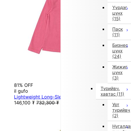
Үүрдэг
цүнх
(15)
Паск
(11)
Бизнес
цүнх
(24)
Жижиг
цүнх
(3)
81% OFF
Түрийвч,
il gufo
хавтас
(11)
Lightweight Long-Sleeve T-Shirt (115/120cm, Pink)
146,100
₮
732,300
₮
Урт
түрийвч
(2)
Нугалда