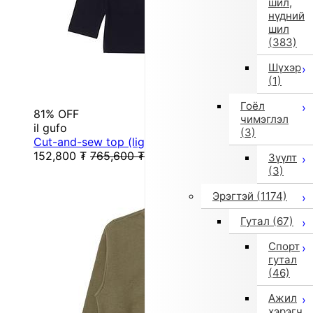
шил,
нүдний
шил
(383)
Шүхэр
(1)
Гоёл
81% OFF
чимэглэл
il gufo
(3)
Cut-and-sew top (lightweight) / Cut-and-sew top...
152,800
₮
765,600
₮
Зүүлт
(3)
Эрэгтэй
(1174)
Гутал
(67)
Спорт
гутал
(46)
Ажил
хэрэгч