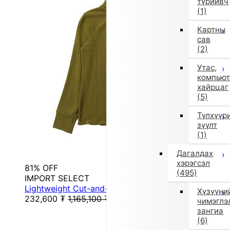
түрийвч
(1)
Картны
сав
(2)
Утас,
компьют
хайрцаг
(5)
Түлхүүр
зүүлт
(1)
Дагалдах
хэрэгсэл
81% OFF
(495)
IMPORT SELECT
Lightweight Cut-and-Sew Long Sleeve T (Green)
Хүзүүни
232,600
₮
1,165,100
₮
чимэглэ
зангиа
(6)