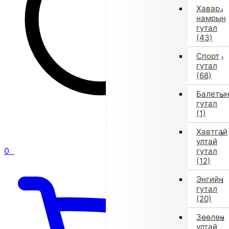
Хавар,
намрын
гутал
(43)
Спорт
гутал
(68)
Балеты
гутал
(1)
Хавтгай
ултай
0
гутал
(12)
Энгийн
гутал
(20)
Зөөлөн
ултай