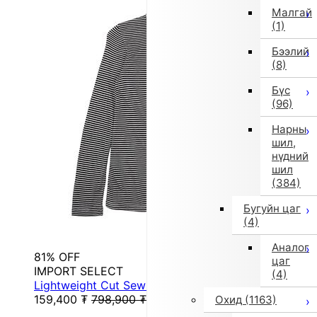
Малгай
(1)
Бээлий
(8)
Бүс
(96)
Нарны
шил,
нүдний
шил
(384)
Бугуйн цаг
(4)
Аналог
81% OFF
цаг
IMPORT SELECT
(4)
Lightweight Cut Sew Long Sleeve T (Pattern)
159,400
₮
798,900
₮
Охид
(1163)