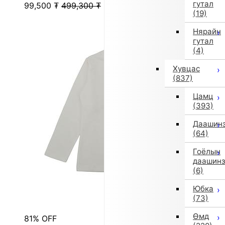
гутал
99,500
₮
499,300
₮
(19)
Нярайн
гутал
(4)
Хувцас
(837)
Цамц
(393)
Даашин
(64)
Гоёлын
даашин
(6)
Юбка
(73)
Өмд
81% OFF