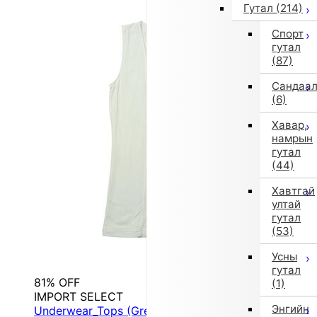
Гутал
(214)
Спорт
гутал
(87)
Сандаа
(6)
Хавар,
намрын
гутал
(44)
Хавтгай
ултай
гутал
(53)
Усны
гутал
81% OFF
(1)
IMPORT SELECT
Энгийн
Underwear_Tops (Green)