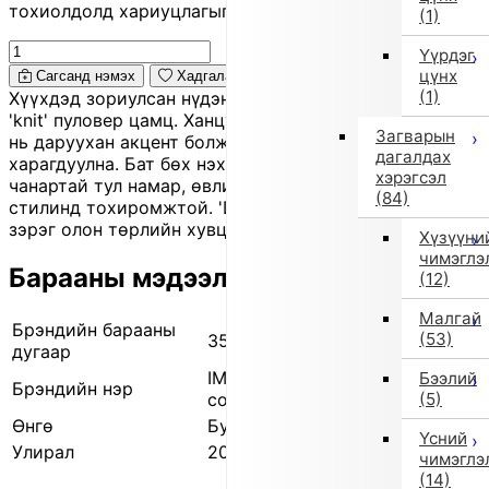
тохиолдолд хариуцлагыг захиалагч өөрөө хүлээнэ.
(1)
Үүрдэг
цүнх
Сагсанд нэмэх
Хадгалах
(1)
Хүүхдэд зориулсан нүдэнд тусах тод цэнхэр өнгийн
'knit' пуловер цамц. Ханцуйн дээрх хээний чимэглэл
Загварын
нь даруухан акцент болж, хөгжилтэй хийцтэй
дагалдах
харагдуулна. Бат бөх нэхээс нь дулаан барих
хэрэгсэл
чанартай тул намар, өвлийн энгийн өдөр тутмын
(84)
стилинд тохиромжтой. 'Denim' болон банзалтай
зэрэг олон төрлийн хувцастай амархан зохицно.
Хүзүүни
чимэглэ
Барааны мэдээлэл
(12)
Малгай
Брэндийн барааны
(53)
350415578 05
дугаар
IMPORT SELECT (Импортын
Бээлий
Брэндийн нэр
(5)
сонголт)
Өнгө
Бусад (5)
Үсний
Улирал
2025 оны намар/өвөл
чимэглэ
(14)