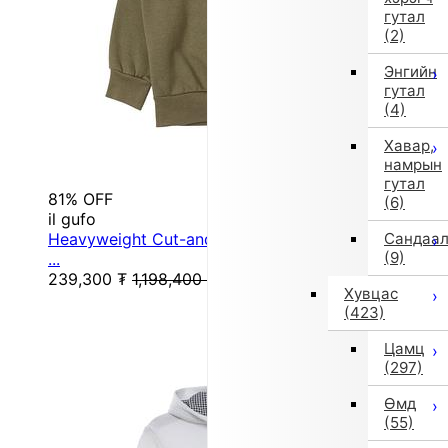
гутал
(2)
Энгийн
гутал
(4)
Хавар,
намрын
гутал
81% OFF
(6)
il gufo
Heavyweight Cut-and-Sew Sweatshirt (115/120 cm
Сандаа
(9)
...
239,300
₮
1,198,400
₮
Хувцас
(423)
Цамц
(297)
Өмд
(55)