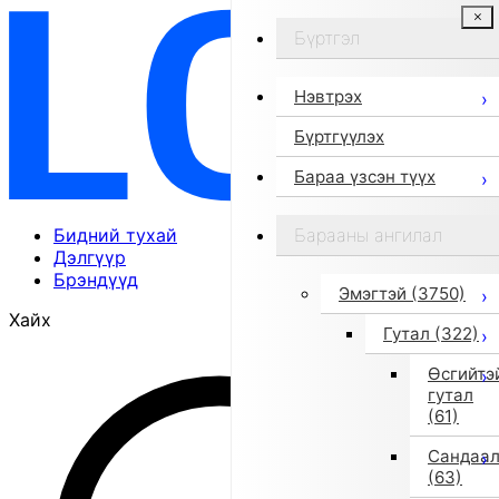
Бүртгэл
Нэвтрэх
Бүртгүүлэх
Бараа үзсэн түүх
Бидний тухай
Барааны ангилал
Дэлгүүр
Брэндүүд
Эмэгтэй
(3750)
Хайх
Гутал
(322)
Өсгийтэ
гутал
(61)
Сандаа
(63)