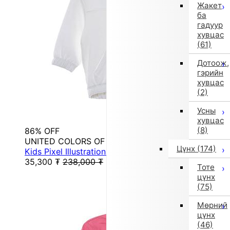
Жакет
ба
гадуур
хувцас
(61)
Дотоож,
гэрийн
хувцас
(2)
Усны
хувцас
(8)
86% OFF
UNITED COLORS OF BENETTON.
Цүнх
(174)
Kids Pixel Illustration Embroidery Hooded Parka...
35,300
₮
238,000
₮
Тоте
цүнх
(75)
Мөрний
цүнх
(46)