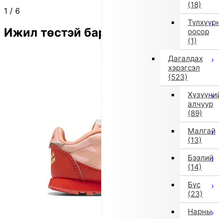
(18)
1
/
6
Түлхүүр
Ижил төстэй бараа
оосор
(1)
Дагалдах
хэрэгсэл
(523)
Хүзүүни
алчуур
(89)
Малгай
(13)
Бээлий
(14)
Бүс
(23)
Нарны