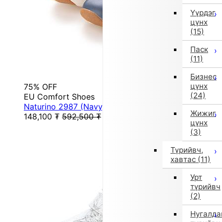
Үүрдэг
цүнх
(15)
Паск
(11)
Бизнес
цүнх
75% OFF
(24)
EU Comfort Shoes
Naturino 2987 (Navy)
Жижиг
148,100
₮
592,500
₮
цүнх
(3)
Түрийвч,
хавтас
(11)
Урт
түрийвч
(2)
Нугалда