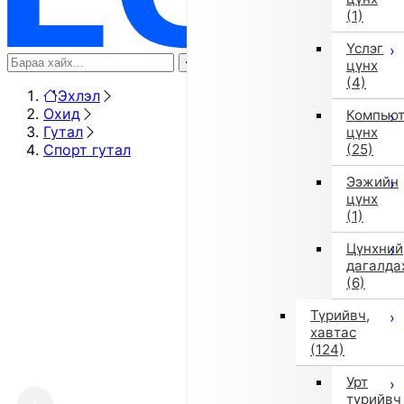
(1)
Үслэг
цүнх
(4)
Эхлэл
Охид
Компью
Гутал
цүнх
Спорт гутал
(25)
Ээжийн
цүнх
(1)
Цүнхний
дагалда
(6)
Түрийвч,
хавтас
(124)
Урт
түрийвч