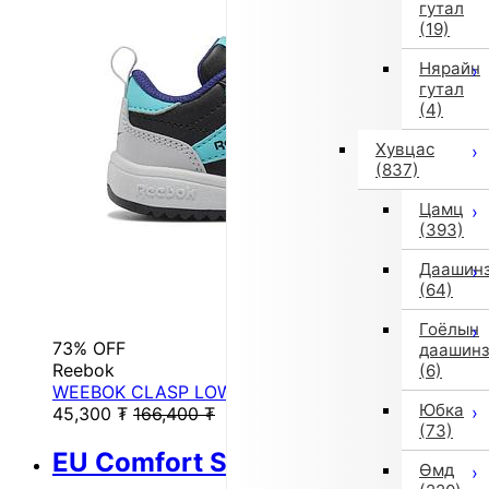
гутал
(19)
Нярайн
гутал
(4)
Хувцас
(837)
Цамц
(393)
Даашин
(64)
Гоёлын
73% OFF
даашин
Reebok
(6)
WEEBOK CLASP LOW (Black)
Юбка
45,300
₮
166,400
₮
(73)
EU Comfort Shoes
Өмд