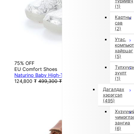
түрийвч
(1)
Картны
сав
(2)
Утас,
компьют
хайрцаг
(5)
75% OFF
Түлхүүр
EU Comfort Shoes
зүүлт
Naturino Baby High-Top Sneakers (Silver)
(1)
124,800
₮
499,300
₮
Дагалдах
хэрэгсэл
(495)
Хүзүүни
чимэглэ
зангиа
(6)