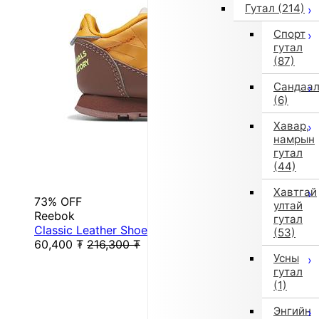
Гутал
(214)
Спорт
гутал
(87)
Сандаа
(6)
Хавар,
намрын
гутал
(44)
Хавтгай
73% OFF
ултай
Reebok
гутал
Classic Leather Shoes (Boulder Brown)
(53)
60,400
₮
216,300
₮
Усны
гутал
(1)
Энгийн