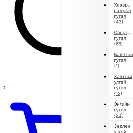
Хавар,
намрын
гутал
(43)
Спорт
гутал
(68)
Балеты
гутал
(1)
Хавтгай
ултай
0
гутал
(12)
Энгийн
гутал
(20)
Зөөлөн
ултай