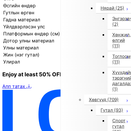
Өсгийн өндөр
1.5 см
Нярай
(25)
Гутлын өргөн
3E (өргөн)
Энгэрэв
Гадна материал
Жинхэнэ арьс
(2)
Үйлдвэрлэсэн улс
Итали
Платформын өндөр (см)
1.0 см
Хөнжил,
өлгий
Дотор улны материал
Синтетик арьс
(11)
Улны материал
Резин
Жин (нэг гутал)
101.0 г
Тоглоом
Улирал
2019 оны намар/өвөл
(11)
Хүүхдий
Enjoy at least 50% OFF Tokyo fashion
тэрэгни
дагалда
Апп татах
(1)
Хөвгүүд
(709)
Гутал
(93)
Спорт
гутал