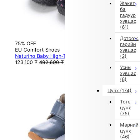
Жакет
ба
гадуур
хувцас
(61)
Дотоож,
75% OFF
гэрийн
EU Comfort Shoes
хувцас
Naturino Baby High-Top Sneakers (Black/Pink)
(2)
123,100
₮
492,600
₮
Усны
хувцас
(8)
Цүнх
(174)
Тоте
цүнх
(75)
Мөрний
цүнх
(46)