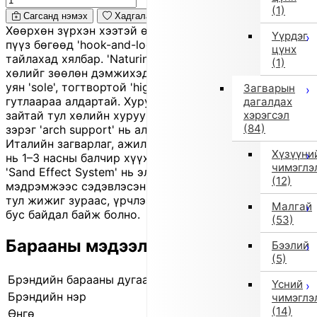
(1)
Сагсанд нэмэх
Хадгалах
Хөөрхөн зүрхэн хээтэй өндөр 'high-top' хүүхдийн
Үүрдэг
пүүз бөгөөд 'hook-and-loop' бэхэлгээтэй тул өмсөх,
цүнх
тайлахад хялбар. 'Naturino' нь өсөж буй хүүхдийн
(1)
хөлийг зөөлөн дэмжихэд анхаарсан, зөөлөн 'insole',
уян 'sole', тогтвортой 'high-cut' хийцтэй хүүхдийн
Загварын
гутлаараа алдартай. Хурууны хэсэг нь хангалттай
дагалдах
хэрэгсэл
зайтай тул хөлийн хуруунууд чөлөөтэй хөдөлнө, бага
(84)
зэрэг 'arch support' нь алхах үед тав тух нэмнэ.
Италийн загварлаг, ажиллагаатай хийцтэй энэ загвар
Хүзүүни
нь 1–3 насны балчир хүүхдэд илүү тохиромжтой.
чимэглэ
'Sand Effect System' нь элсэн дээр алхаж буй мэт
(12)
мэдрэмжээс сэдэвлэсэн. Энэ нь 'outlet' бүтээгдэхүүн
тул жижиг зураас, үрчлээ, өнгөний бага зэрэг жигд
Малгай
бус байдал байж болно.
(53)
Барааны мэдээлэл
Бээлий
(5)
Брэндийн барааны дугаар
12828 1M02
Үсний
Брэндийн нэр
EU Comfort Shoes
чимэглэ
(14)
Өнгө
Бор/ягаан (1M02)