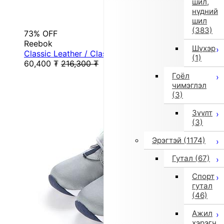
шил,
нүдний
шил
(383)
73% OFF
Reebok
Шүхэр
Classic Leather / Classic Leather Shoes (Lacey ...
(1)
60,400
₮
216,300
₮
Гоёл
чимэглэл
(3)
Зүүлт
(3)
Эрэгтэй
(1174)
Гутал
(67)
Спорт
гутал
(46)
Ажил
хэрэгч