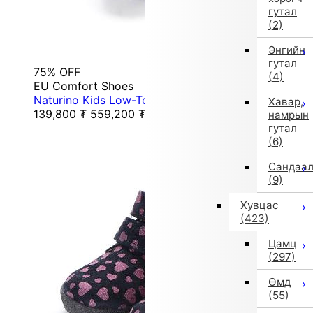
гутал
(2)
Энгийн
гутал
75% OFF
(4)
EU Comfort Shoes
Naturino Kids Low-Top Sneakers (Gray)
Хавар,
139,800
₮
559,200
₮
намрын
гутал
(6)
Сандаа
(9)
Хувцас
(423)
Цамц
(297)
Өмд
(55)