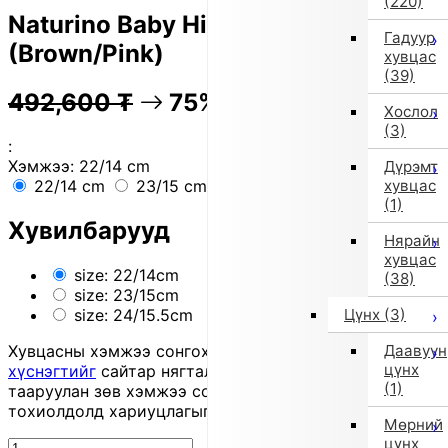
(220)
Naturino Baby High-Top Sneakers
Гадуур
(Brown/Pink)
хувцас
(39)
492,600
₮
75% OFF
123,100
₮
Хослол
(3)
:
Хэмжээ:
22/14 cm
Дүрэмт
хувцас
22/14 cm
23/15 cm
24/15.5 cm
(1)
Хувилбарууд
Нярайн
хувцас
size: 22/14cm
(38)
size: 23/15cm
Цүнх
(3)
size: 24/15.5cm
Даавуун
Хувцасны хэмжээ сонгохдоо
хэмжээ сонгох
цүнх
хүснэгтийг
сайтар нягталж, биеийн хэмжээтэйгээ
(1)
тааруулан зөв хэмжээ сонгоно уу, хувцас таарахгүй
тохиолдолд хариуцлагыг захиалагч өөрөө хүлээнэ.
Мөрний
цүнх