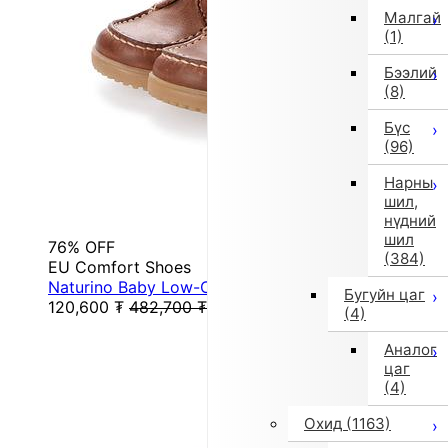
Малгай
(1)
Бээлий
(8)
Бүс
(96)
Нарны
шил,
нүдний
шил
76% OFF
(384)
EU Comfort Shoes
Naturino Baby Low-Cut Sneakers (Wine)
Бугуйн цаг
120,600
₮
482,700
₮
(4)
Аналог
цаг
(4)
Охид
(1163)