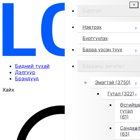
Бүртгэл
Нэвтрэх
Бүртгүүлэх
Бараа үзсэн түүх
Бидний тухай
Барааны ангилал
Дэлгүүр
Брэндүүд
Эмэгтэй
(3750)
Хайх
Гутал
(322)
Өсгийтэ
гутал
(61)
Сандаа
(63)